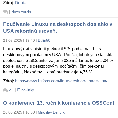
Zdroj:
Debian
|
Nová verzia
Používanie Linuxu na desktopoch dosiahlo v
USA rekordnú úroveň.
21.07.2025 | 19:40
|
Balin50
Linux prvýkrát v histórii prekročil 5 % podiel na trhu s
desktopovými počítačmi v USA . Podľa globálnych štatistík
spoločnosti StatCounter za jún 2025 má Linux teraz 5,04 %
podiel na trhu s desktopovými počítačmi, čím prekonal
kategóriu „ Neznámy “, ktorá predstavuje 4,76 %.
Zdroj:
https://news.itsfoss.com/linux-desktop-usage-usa/
|
IT novinky
2
O konferencii 13. ročník konferencie OSSConf
26.06.2025 | 16:50
|
Miroslav Bendík