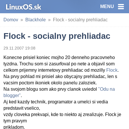
MENU
Domov
Blackhole
Flock - socialny prehliadac
Flock - socialny prehliadac
29.11.2007 19:08
Konecne prisiel koniec mojho 20 denneho pracovneho
tyzdna. Trochu som si zasurfoval po nete a objavil som
celkom prijemny internetovy prehliadac od mozilly
Flock
.
Na prvy pohlad mi prisiel ako obycajny prehliadac, len s
vacsim poctom ikoniek okolo panelu zaloziek.
Na svojom blogu som ako prvy clanok uviedol
"Odu na
blogger"
.
Aj ked kazdy technik, programator a umelci si vedia
predstavit vselico,
vzdy cloveka prekvapi, kde to niekto aj zrealizuje. Flock je
tym pravym
prikladom.