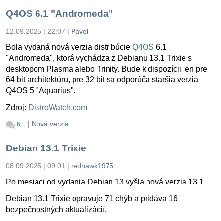
Q4OS 6.1 "Andromeda"
12.09.2025 | 22:07
|
Pavel
Bola vydaná nová verzia distribúcie
Q4OS
6.1
"Andromeda", ktorá vychádza z Debianu 13.1 Trixie s
desktopom Plasma alebo Trinity. Bude k dispozícii len pre
64 bit architektúru, pre 32 bit sa odporúča staršia verzia
Q4OS 5 "Aquarius".
Zdroj:
DistroWatch.com
|
Nová verzia
6
Debian 13.1 Trixie
08.09.2025 | 09:01
|
redhawk1975
Po mesiaci od vydania Debian 13 vyšla nová verzia 13.1.
Debian 13.1 Trixie opravuje 71 chýb a pridáva 16
bezpečnostných aktualizácií.