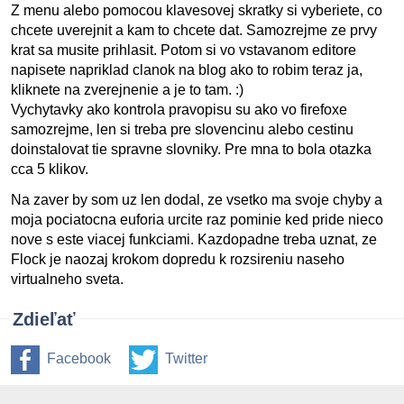
Z menu alebo pomocou klavesovej skratky si vyberiete, co
chcete uverejnit a kam to chcete dat. Samozrejme ze prvy
krat sa musite prihlasit. Potom si vo vstavanom editore
napisete napriklad clanok na blog ako to robim teraz ja,
kliknete na zverejnenie a je to tam. :)
Vychytavky ako kontrola pravopisu su ako vo firefoxe
samozrejme, len si treba pre slovencinu alebo cestinu
doinstalovat tie spravne slovniky. Pre mna to bola otazka
cca 5 klikov.
Na zaver by som uz len dodal, ze vsetko ma svoje chyby a
moja pociatocna euforia urcite raz pominie ked pride nieco
nove s este viacej funkciami. Kazdopadne treba uznat, ze
Flock je naozaj krokom dopredu k rozsireniu naseho
virtualneho sveta.
Zdieľať
Facebook
Twitter