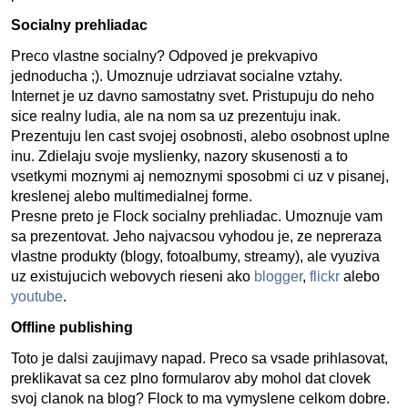
Socialny prehliadac
Preco vlastne socialny? Odpoved je prekvapivo
jednoducha ;). Umoznuje udrziavat socialne vztahy.
Internet je uz davno samostatny svet. Pristupuju do neho
sice realny ludia, ale na nom sa uz prezentuju inak.
Prezentuju len cast svojej osobnosti, alebo osobnost uplne
inu. Zdielaju svoje myslienky, nazory skusenosti a to
vsetkymi moznymi aj nemoznymi sposobmi ci uz v pisanej,
kreslenej alebo multimedialnej forme.
Presne preto je Flock socialny prehliadac. Umoznuje vam
sa prezentovat. Jeho najvacsou vyhodou je, ze nepreraza
vlastne produkty (blogy, fotoalbumy, streamy), ale vyuziva
uz existujucich webovych rieseni ako
blogger
,
flickr
alebo
youtube
.
Offline publishing
Toto je dalsi zaujimavy napad. Preco sa vsade prihlasovat,
preklikavat sa cez plno formularov aby mohol dat clovek
svoj clanok na blog? Flock to ma vymyslene celkom dobre.