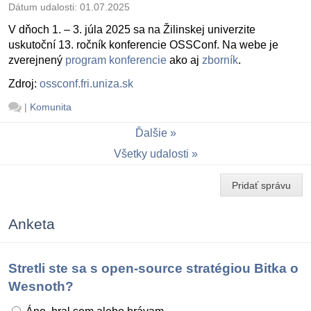
Dátum udalosti:
01.07.2025
V dňoch 1. – 3. júla 2025 sa na Žilinskej univerzite
uskutoční 13. ročník konferencie OSSConf. Na webe je
zverejnený
program konferencie
ako aj
zborník
.
Zdroj:
ossconf.fri.uniza.sk
|
Komunita
Ďalšie
Všetky udalosti
Pridať správu
Anketa
Stretli ste sa s open-source stratégiou Bitka o
Wesnoth?