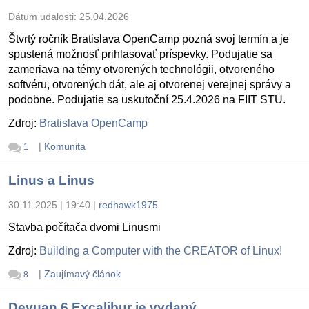
Dátum udalosti:
25.04.2026
Štvrtý ročník Bratislava OpenCamp pozná svoj termín a je
spustená možnosť prihlasovať príspevky. Podujatie sa
zameriava na témy otvorených technológii, otvoreného
softvéru, otvorených dát, ale aj otvorenej verejnej správy a
podobne. Podujatie sa uskutoční 25.4.2026 na FIIT STU.
Zdroj:
Bratislava OpenCamp
|
Komunita
1
Linus a Linus
30.11.2025 | 19:40
|
redhawk1975
Stavba počítača dvomi Linusmi
Zdroj:
Building a Computer with the CREATOR of Linux!
|
Zaujímavý článok
8
Devuan 6 Excalibur je vydaný