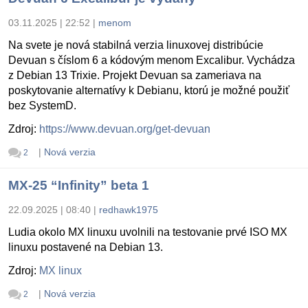
03.11.2025 | 22:52
|
menom
Na svete je nová stabilná verzia linuxovej distribúcie
Devuan s číslom 6 a kódovým menom Excalibur. Vychádza
z Debian 13 Trixie. Projekt Devuan sa zameriava na
poskytovanie alternatívy k Debianu, ktorú je možné použiť
bez SystemD.
Zdroj:
https://www.devuan.org/get-devuan
|
Nová verzia
2
MX-25 “Infinity” beta 1
22.09.2025 | 08:40
|
redhawk1975
Ludia okolo MX linuxu uvolnili na testovanie prvé ISO MX
linuxu postavené na Debian 13.
Zdroj:
MX linux
|
Nová verzia
2