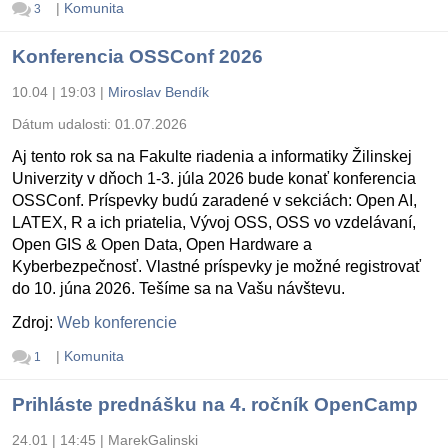
|
Komunita
3
Konferencia OSSConf 2026
10.04 | 19:03
|
Miroslav Bendík
Dátum udalosti:
01.07.2026
Aj tento rok sa na Fakulte riadenia a informatiky Žilinskej
Univerzity v dňoch 1-3. júla 2026 bude konať konferencia
OSSConf. Príspevky budú zaradené v sekciách: Open AI,
LATEX, R a ich priatelia, Vývoj OSS, OSS vo vzdelávaní,
Open GIS & Open Data, Open Hardware a
Kyberbezpečnosť. Vlastné príspevky je možné registrovať
do 10. júna 2026. Tešíme sa na Vašu návštevu.
Zdroj:
Web konferencie
|
Komunita
1
Prihláste prednášku na 4. ročník OpenCamp
24.01 | 14:45
|
MarekGalinski