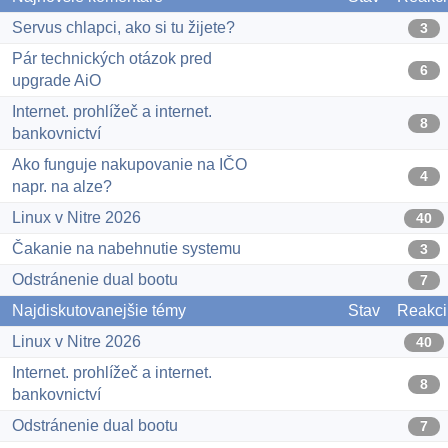
Servus chlapci, ako si tu žijete?
3
Pár technických otázok pred
6
upgrade AiO
Internet. prohlížeč a internet.
8
bankovnictví
Ako funguje nakupovanie na IČO
4
napr. na alze?
Linux v Nitre 2026
40
Čakanie na nabehnutie systemu
3
Odstránenie dual bootu
7
Najdiskutovanejšie témy
Stav
Reakci
Linux v Nitre 2026
40
Internet. prohlížeč a internet.
8
bankovnictví
Odstránenie dual bootu
7