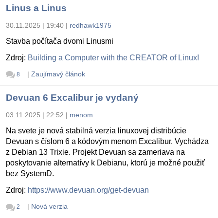
Linus a Linus
30.11.2025 | 19:40
|
redhawk1975
Stavba počítača dvomi Linusmi
Zdroj:
Building a Computer with the CREATOR of Linux!
|
Zaujímavý článok
8
Devuan 6 Excalibur je vydaný
03.11.2025 | 22:52
|
menom
Na svete je nová stabilná verzia linuxovej distribúcie
Devuan s číslom 6 a kódovým menom Excalibur. Vychádza
z Debian 13 Trixie. Projekt Devuan sa zameriava na
poskytovanie alternatívy k Debianu, ktorú je možné použiť
bez SystemD.
Zdroj:
https://www.devuan.org/get-devuan
|
Nová verzia
2