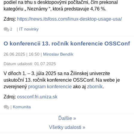
podiel na trhu s desktopovými počítačmi, čím prekonal
kategóriu „ Neznámy “, ktorá predstavuje 4,76 %.
Zdroj:
https://news.itsfoss.com/linux-desktop-usage-usa/
|
IT novinky
2
O konferencii 13. ročník konferencie OSSConf
26.06.2025 | 16:50
|
Miroslav Bendík
Dátum udalosti:
01.07.2025
V dňoch 1. – 3. júla 2025 sa na Žilinskej univerzite
uskutoční 13. ročník konferencie OSSConf. Na webe je
zverejnený
program konferencie
ako aj
zborník
.
Zdroj:
ossconf.fri.uniza.sk
|
Komunita
Ďalšie
Všetky udalosti