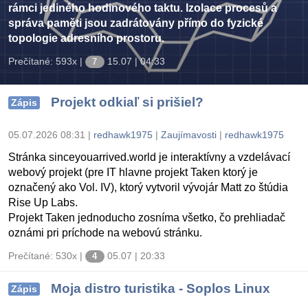
rámci jediného hodinového taktu. Izolace procesů a
správa paměti jsou zadrátovány přímo do fyzické
topologie adresního prostoru.
Prečítané: 593x
|
15.07 | 04:33
7
Projekt odkiaľ si prišiel?
Zápis
05.07.2026 08:31
|
redhawk1975
|
Zaujímavosti
|
redhawk1975
Stránka sinceyouarrived.world je interaktívny a vzdelávací
webový projekt (pre IT hlavne projekt Taken ktorý je
označený ako Vol. IV), ktorý vytvoril vývojár Matt zo štúdia
Rise Up Labs.
Projekt Taken jednoducho zosníma všetko, čo prehliadač
oznámi pri príchode na webovú stránku.
Prečítané: 530x
|
05.07 | 20:33
4
Moja distro turistika - Soplos Linux
Zápis