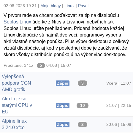
02.08.2026 19:31
|
Moje blogy
|
Linux
|
Pavel
V prvom rade sa chcem poďakovať za tip na distribúciu
Soplos Linux
úderke z Nitry a Livanovi, nebyť ich tak
Soplos Linux určite prehliadnem. Pridaná hodnota každej
Linux distribúcie sú najmä dve veci, programový výber a
aké vlastné nástroje ponúka. Plus výber desktopu a celkový
vizuál distribúcie, aj keď v poslednej dobe je zaužívané, že
skoro všetky distribúcie ponúkajú na výber viac desktopov.
Tentokrát nebudem riešiť programový výber ktorý je
Prečítané: 341x
|
04.08 | 15:07
5
minimálny, ale nástroje ktoré Soplos Linux ponúka. Pomáha
tak používateľovi namiešať si vlastný programový výber
Vylepšená
naozaj jednoduchým spôsobom a z jedného miesta,
podpora CGN
Zápis
3
Včera | 11:07
samozrejme niektoré najmä multiplatformové programy
AMD grafík
skúsim vo VB nainštalovať.
Ako to je so
starými CPU v
Zápis
10
21.07 | 22:15
EU
Alpine linux
Zápis
2
20.06 | 15:08
3.24.0 xfce