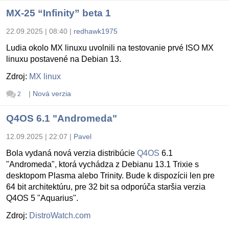
MX-25 “Infinity” beta 1
22.09.2025 | 08:40
|
redhawk1975
Ludia okolo MX linuxu uvolnili na testovanie prvé ISO MX
linuxu postavené na Debian 13.
Zdroj:
MX linux
|
Nová verzia
2
Q4OS 6.1 "Andromeda"
12.09.2025 | 22:07
|
Pavel
Bola vydaná nová verzia distribúcie
Q4OS
6.1
"Andromeda", ktorá vychádza z Debianu 13.1 Trixie s
desktopom Plasma alebo Trinity. Bude k dispozícii len pre
64 bit architektúru, pre 32 bit sa odporúča staršia verzia
Q4OS 5 "Aquarius".
Zdroj:
DistroWatch.com