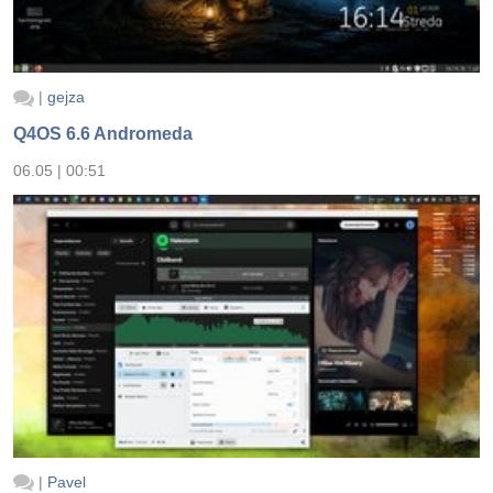
|
gejza
Q4OS 6.6 Andromeda
06.05 | 00:51
|
Pavel