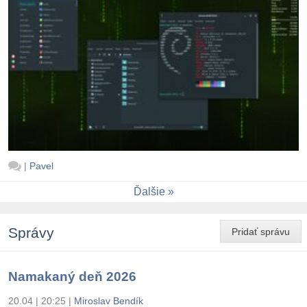
|
Pavel
Ďalšie
Správy
Pridať správu
Namakaný deň 2026
20.04 | 20:25
|
Miroslav Bendík