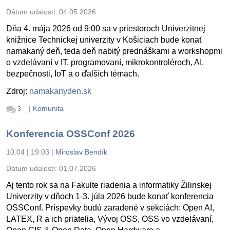
Dátum udalosti:
04.05.2026
Dňa 4. mája 2026 od 9:00 sa v priestoroch Univerzitnej
knižnice Technickej univerzity v Košiciach bude konať
namakaný deň, teda deň nabitý prednáškami a workshopmi
o vzdelávaní v IT, programovaní, mikrokontroléroch, AI,
bezpečnosti, IoT a o ďalších témach.
Zdroj:
namakanyden.sk
|
Komunita
3
Konferencia OSSConf 2026
10.04 | 19:03
|
Miroslav Bendík
Dátum udalosti:
01.07.2026
Aj tento rok sa na Fakulte riadenia a informatiky Žilinskej
Univerzity v dňoch 1-3. júla 2026 bude konať konferencia
OSSConf. Príspevky budú zaradené v sekciách: Open AI,
LATEX, R a ich priatelia, Vývoj OSS, OSS vo vzdelávaní,