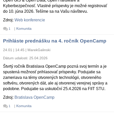
Open GIS & Open Data, Open Hardware a
Kyberbezpečnosť. Vlastné príspevky je možné registrovať
do 10. júna 2026. Tešíme sa na Vašu návštevu.
Zdroj:
Web konferencie
|
Komunita
1
Prihláste prednášku na 4. ročník OpenCamp
24.01 | 14:45
|
MarekGalinski
Dátum udalosti:
25.04.2026
Štvrtý ročník Bratislava OpenCamp pozná svoj termín a je
spustená možnosť prihlasovať príspevky. Podujatie sa
zameriava na témy otvorených technológii, otvoreného
softvéru, otvorených dát, ale aj otvorenej verejnej správy a
podobne. Podujatie sa uskutoční 25.4.2026 na FIIT STU.
Zdroj:
Bratislava OpenCamp
|
Komunita
1