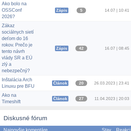
Ako bolo na
OSSConf
Zápis
5
14.07 | 10:41
2026?
Zákaz
sociálnych sietí
deťom do 16
rokov. Prečo je
Zápis
42
16.07 | 08:45
tento návrh
vlády SR a EÚ
zlý a
nebezpečný?
Inštalácia Arch
Článok
20
26.03.2023 | 23:41
Linuxu pre BFU
Ako na
Článok
27
11.04.2023 | 20:03
Timeshift
Diskusné fórum
Najnovšie komentáre
Stav
Reakci