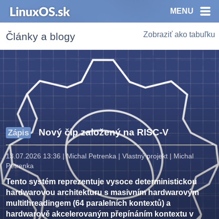
MENU
Zobraziť ako tabuľku
Články a blogy
Nový čip založený na RISC-V
Zápis
13.07.2026 13:36
|
Michal Petrenka
|
Vlastný projekt
|
Michal
Petrenka
Tento systém reprezentuje vysoce deterministickou
hardwarovou architekturu s masivním hardwarovým
multithreadingem (64 paralelních kontextů) a
hardwarově akcelerovaným přepínáním kontextu v