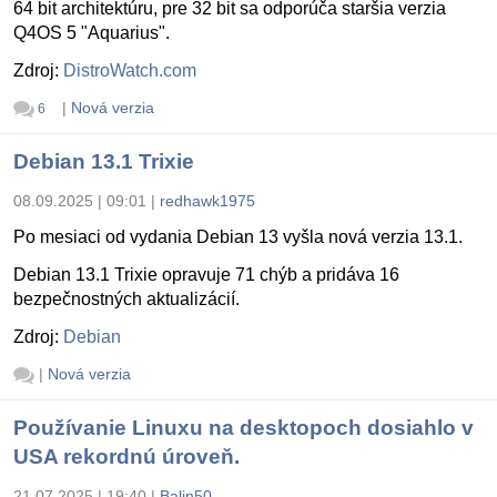
64 bit architektúru, pre 32 bit sa odporúča staršia verzia
Q4OS 5 "Aquarius".
Zdroj:
DistroWatch.com
|
Nová verzia
6
Debian 13.1 Trixie
08.09.2025 | 09:01
|
redhawk1975
Po mesiaci od vydania Debian 13 vyšla nová verzia 13.1.
Debian 13.1 Trixie opravuje 71 chýb a pridáva 16
bezpečnostných aktualizácií.
Zdroj:
Debian
|
Nová verzia
Používanie Linuxu na desktopoch dosiahlo v
USA rekordnú úroveň.
21.07.2025 | 19:40
|
Balin50