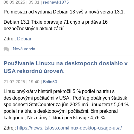
08.09.2025 | 09:01
|
redhawk1975
Po mesiaci od vydania Debian 13 vyšla nová verzia 13.1.
Debian 13.1 Trixie opravuje 71 chýb a pridáva 16
bezpečnostných aktualizácií.
Zdroj:
Debian
|
Nová verzia
Používanie Linuxu na desktopoch dosiahlo v
USA rekordnú úroveň.
21.07.2025 | 19:40
|
Balin50
Linux prvýkrát v histórii prekročil 5 % podiel na trhu s
desktopovými počítačmi v USA . Podľa globálnych štatistík
spoločnosti StatCounter za jún 2025 má Linux teraz 5,04 %
podiel na trhu s desktopovými počítačmi, čím prekonal
kategóriu „ Neznámy “, ktorá predstavuje 4,76 %.
Zdroj:
https://news.itsfoss.com/linux-desktop-usage-usa/