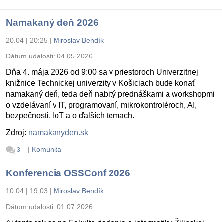
Namakaný deň 2026
20.04 | 20:25
|
Miroslav Bendík
Dátum udalosti:
04.05.2026
Dňa 4. mája 2026 od 9:00 sa v priestoroch Univerzitnej
knižnice Technickej univerzity v Košiciach bude konať
namakaný deň, teda deň nabitý prednáškami a workshopmi
o vzdelávaní v IT, programovaní, mikrokontroléroch, AI,
bezpečnosti, IoT a o ďalších témach.
Zdroj:
namakanyden.sk
|
Komunita
3
Konferencia OSSConf 2026
10.04 | 19:03
|
Miroslav Bendík
Dátum udalosti:
01.07.2026