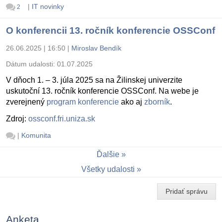
|
IT novinky
2
O konferencii 13. ročník konferencie OSSConf
26.06.2025 | 16:50
|
Miroslav Bendík
Dátum udalosti:
01.07.2025
V dňoch 1. – 3. júla 2025 sa na Žilinskej univerzite
uskutoční 13. ročník konferencie OSSConf. Na webe je
zverejnený
program konferencie
ako aj
zborník
.
Zdroj:
ossconf.fri.uniza.sk
|
Komunita
Ďalšie
Všetky udalosti
Pridať správu
Anketa