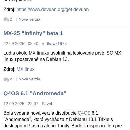
Zdroj:
https://www.devuan.org/get-devuan
|
Nová verzia
2
MX-25 “Infinity” beta 1
22.09.2025 | 08:40
|
redhawk1975
Ludia okolo MX linuxu uvolnili na testovanie prvé ISO MX
linuxu postavené na Debian 13.
Zdroj:
MX linux
|
Nová verzia
2
Q4OS 6.1 "Andromeda"
12.09.2025 | 22:07
|
Pavel
Bola vydaná nová verzia distribúcie
Q4OS
6.1
"Andromeda", ktorá vychádza z Debianu 13.1 Trixie s
desktopom Plasma alebo Trinity. Bude k dispozícii len pre