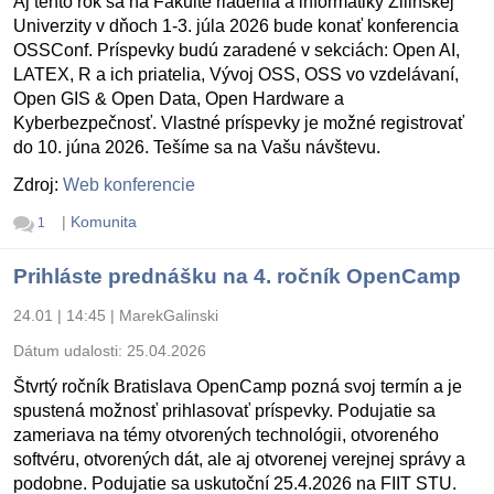
Aj tento rok sa na Fakulte riadenia a informatiky Žilinskej
Univerzity v dňoch 1-3. júla 2026 bude konať konferencia
OSSConf. Príspevky budú zaradené v sekciách: Open AI,
LATEX, R a ich priatelia, Vývoj OSS, OSS vo vzdelávaní,
Open GIS & Open Data, Open Hardware a
Kyberbezpečnosť. Vlastné príspevky je možné registrovať
do 10. júna 2026. Tešíme sa na Vašu návštevu.
Zdroj:
Web konferencie
|
Komunita
1
Prihláste prednášku na 4. ročník OpenCamp
24.01 | 14:45
|
MarekGalinski
Dátum udalosti:
25.04.2026
Štvrtý ročník Bratislava OpenCamp pozná svoj termín a je
spustená možnosť prihlasovať príspevky. Podujatie sa
zameriava na témy otvorených technológii, otvoreného
softvéru, otvorených dát, ale aj otvorenej verejnej správy a
podobne. Podujatie sa uskutoční 25.4.2026 na FIIT STU.