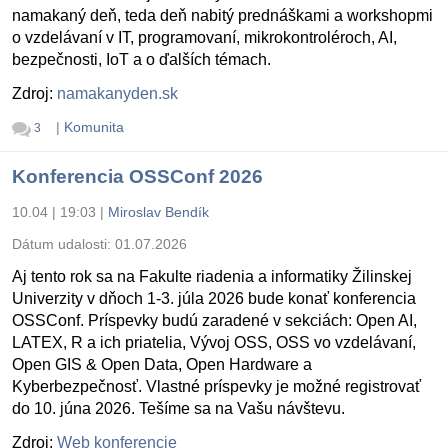
namakaný deň, teda deň nabitý prednáškami a workshopmi
o vzdelávaní v IT, programovaní, mikrokontroléroch, AI,
bezpečnosti, IoT a o ďalších témach.
Zdroj:
namakanyden.sk
|
Komunita
3
Konferencia OSSConf 2026
10.04 | 19:03
|
Miroslav Bendík
Dátum udalosti:
01.07.2026
Aj tento rok sa na Fakulte riadenia a informatiky Žilinskej
Univerzity v dňoch 1-3. júla 2026 bude konať konferencia
OSSConf. Príspevky budú zaradené v sekciách: Open AI,
LATEX, R a ich priatelia, Vývoj OSS, OSS vo vzdelávaní,
Open GIS & Open Data, Open Hardware a
Kyberbezpečnosť. Vlastné príspevky je možné registrovať
do 10. júna 2026. Tešíme sa na Vašu návštevu.
Zdroj:
Web konferencie