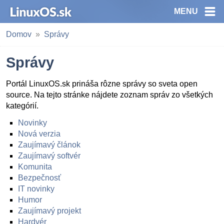
MENU
Domov
Správy
Správy
Portál LinuxOS.sk prináša rôzne správy so sveta open
source. Na tejto stránke nájdete zoznam správ zo všetkých
kategórií.
Novinky
Nová verzia
Zaujímavý článok
Zaujímavý softvér
Komunita
Bezpečnosť
IT novinky
Humor
Zaujímavý projekt
Hardvér