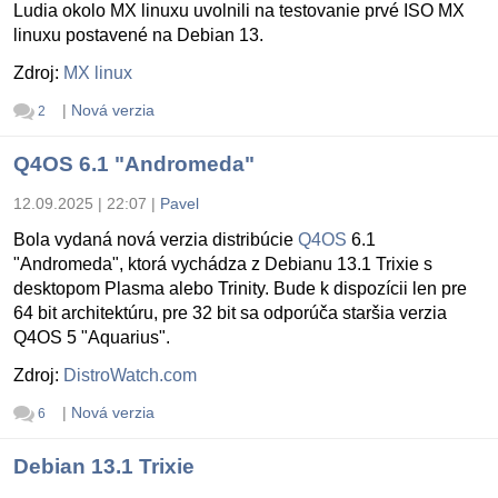
Ludia okolo MX linuxu uvolnili na testovanie prvé ISO MX
linuxu postavené na Debian 13.
Zdroj:
MX linux
|
Nová verzia
2
Q4OS 6.1 "Andromeda"
12.09.2025 | 22:07
|
Pavel
Bola vydaná nová verzia distribúcie
Q4OS
6.1
"Andromeda", ktorá vychádza z Debianu 13.1 Trixie s
desktopom Plasma alebo Trinity. Bude k dispozícii len pre
64 bit architektúru, pre 32 bit sa odporúča staršia verzia
Q4OS 5 "Aquarius".
Zdroj:
DistroWatch.com
|
Nová verzia
6
Debian 13.1 Trixie