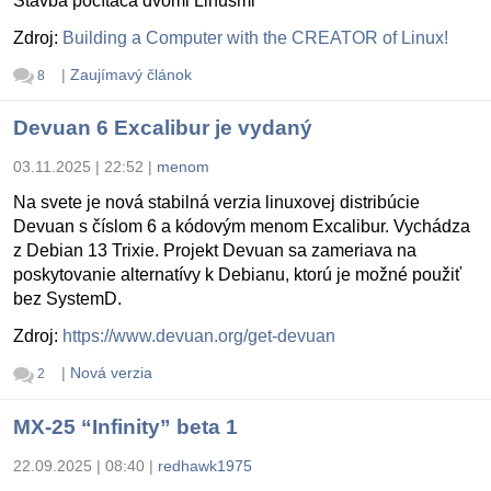
Stavba počítača dvomi Linusmi
Zdroj:
Building a Computer with the CREATOR of Linux!
|
Zaujímavý článok
8
Devuan 6 Excalibur je vydaný
03.11.2025 | 22:52
|
menom
Na svete je nová stabilná verzia linuxovej distribúcie
Devuan s číslom 6 a kódovým menom Excalibur. Vychádza
z Debian 13 Trixie. Projekt Devuan sa zameriava na
poskytovanie alternatívy k Debianu, ktorú je možné použiť
bez SystemD.
Zdroj:
https://www.devuan.org/get-devuan
|
Nová verzia
2
MX-25 “Infinity” beta 1
22.09.2025 | 08:40
|
redhawk1975