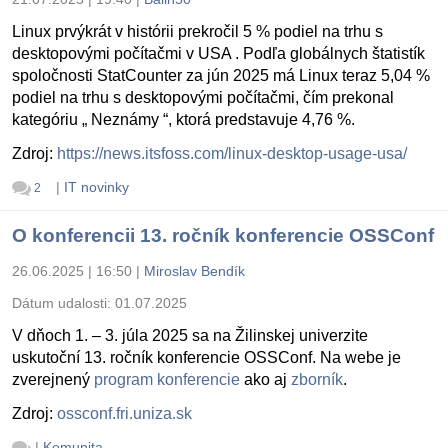
Linux prvýkrát v histórii prekročil 5 % podiel na trhu s
desktopovými počítačmi v USA . Podľa globálnych štatistík
spoločnosti StatCounter za jún 2025 má Linux teraz 5,04 %
podiel na trhu s desktopovými počítačmi, čím prekonal
kategóriu „ Neznámy “, ktorá predstavuje 4,76 %.
Zdroj:
https://news.itsfoss.com/linux-desktop-usage-usa/
|
IT novinky
2
O konferencii 13. ročník konferencie OSSConf
26.06.2025 | 16:50
|
Miroslav Bendík
Dátum udalosti:
01.07.2025
V dňoch 1. – 3. júla 2025 sa na Žilinskej univerzite
uskutoční 13. ročník konferencie OSSConf. Na webe je
zverejnený
program konferencie
ako aj
zborník
.
Zdroj:
ossconf.fri.uniza.sk
|
Komunita