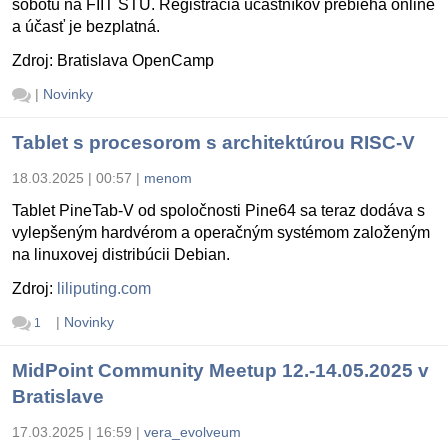
sobotu na FIIT STU. Registrácia účastníkov prebieha online
a účasť je bezplatná.
Zdroj: Bratislava OpenCamp
|
Novinky
Tablet s procesorom s architektúrou RISC-V
18.03.2025 | 00:57
|
menom
Tablet PineTab-V od spoločnosti Pine64 sa teraz dodáva s
vylepšeným hardvérom a operačným systémom založeným
na linuxovej distribúcii Debian.
Zdroj:
liliputing.com
|
Novinky
1
MidPoint Community Meetup 12.-14.05.2025 v
Bratislave
17.03.2025 | 16:59
|
vera_evolveum