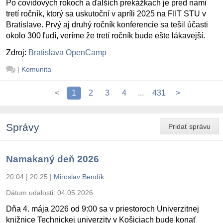
Po covidových rokoch a ďalších prekážkach je pred nami
tretí ročník, ktorý sa uskutoční v apríli 2025 na FIIT STU v
Bratislave. Prvý aj druhý ročník konferencie sa tešil účasti
okolo 300 ľudí, veríme že tretí ročník bude ešte lákavejší.
Zdroj:
Bratislava OpenCamp
|
Komunita
<
1
2
3
4
...
431
>
Správy
Pridať správu
Namakaný deň 2026
20.04 | 20:25
|
Miroslav Bendík
Dátum udalosti:
04.05.2026
Dňa 4. mája 2026 od 9:00 sa v priestoroch Univerzitnej
knižnice Technickej univerzity v Košiciach bude konať