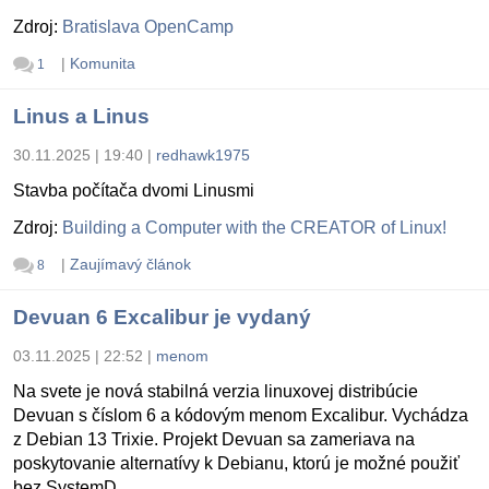
Zdroj:
Bratislava OpenCamp
|
Komunita
1
Linus a Linus
30.11.2025 | 19:40
|
redhawk1975
Stavba počítača dvomi Linusmi
Zdroj:
Building a Computer with the CREATOR of Linux!
|
Zaujímavý článok
8
Devuan 6 Excalibur je vydaný
03.11.2025 | 22:52
|
menom
Na svete je nová stabilná verzia linuxovej distribúcie
Devuan s číslom 6 a kódovým menom Excalibur. Vychádza
z Debian 13 Trixie. Projekt Devuan sa zameriava na
poskytovanie alternatívy k Debianu, ktorú je možné použiť
bez SystemD.