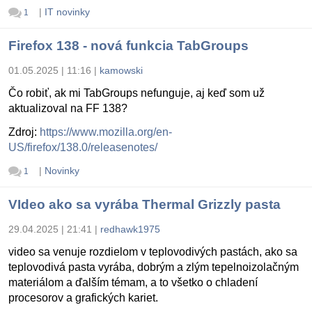
|
IT novinky
1
Firefox 138 - nová funkcia TabGroups
01.05.2025 | 11:16
|
kamowski
Čo robiť, ak mi TabGroups nefunguje, aj keď som už
aktualizoval na FF 138?
Zdroj:
https://www.mozilla.org/en-
US/firefox/138.0/releasenotes/
|
Novinky
1
VIdeo ako sa vyrába Thermal Grizzly pasta
29.04.2025 | 21:41
|
redhawk1975
video sa venuje rozdielom v teplovodivých pastách, ako sa
teplovodivá pasta vyrába, dobrým a zlým tepelnoizolačným
materiálom a ďalším témam, a to všetko o chladení
procesorov a grafických kariet.