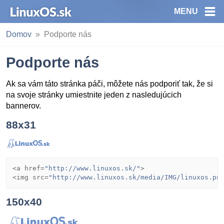
MENU
Domov
Podporte nás
Podporte nás
Ak sa vám táto stránka páči, môžete nás podporiť tak, že si
na svoje stránky umiestnite jeden z nasledujúcich
bannerov.
88x31
<a href=
"http://www.linuxos.sk/"
>

<img src=
"http://www.linuxos.sk/media/IMG/linuxos.pn
150x40