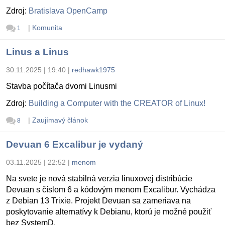
Zdroj:
Bratislava OpenCamp
|
Komunita
1
Linus a Linus
30.11.2025 | 19:40
|
redhawk1975
Stavba počítača dvomi Linusmi
Zdroj:
Building a Computer with the CREATOR of Linux!
|
Zaujímavý článok
8
Devuan 6 Excalibur je vydaný
03.11.2025 | 22:52
|
menom
Na svete je nová stabilná verzia linuxovej distribúcie
Devuan s číslom 6 a kódovým menom Excalibur. Vychádza
z Debian 13 Trixie. Projekt Devuan sa zameriava na
poskytovanie alternatívy k Debianu, ktorú je možné použiť
bez SystemD.