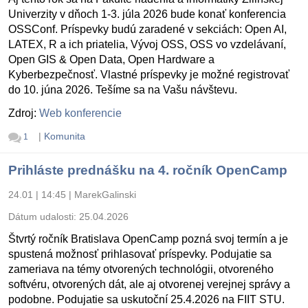
Univerzity v dňoch 1-3. júla 2026 bude konať konferencia
OSSConf. Príspevky budú zaradené v sekciách: Open AI,
LATEX, R a ich priatelia, Vývoj OSS, OSS vo vzdelávaní,
Open GIS & Open Data, Open Hardware a
Kyberbezpečnosť. Vlastné príspevky je možné registrovať
do 10. júna 2026. Tešíme sa na Vašu návštevu.
Zdroj:
Web konferencie
|
Komunita
1
Prihláste prednášku na 4. ročník OpenCamp
24.01 | 14:45
|
MarekGalinski
Dátum udalosti:
25.04.2026
Štvrtý ročník Bratislava OpenCamp pozná svoj termín a je
spustená možnosť prihlasovať príspevky. Podujatie sa
zameriava na témy otvorených technológii, otvoreného
softvéru, otvorených dát, ale aj otvorenej verejnej správy a
podobne. Podujatie sa uskutoční 25.4.2026 na FIIT STU.