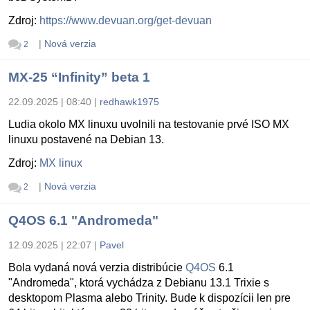
Zdroj:
https://www.devuan.org/get-devuan
|
Nová verzia
2
MX-25 “Infinity” beta 1
22.09.2025 | 08:40
|
redhawk1975
Ludia okolo MX linuxu uvolnili na testovanie prvé ISO MX
linuxu postavené na Debian 13.
Zdroj:
MX linux
|
Nová verzia
2
Q4OS 6.1 "Andromeda"
12.09.2025 | 22:07
|
Pavel
Bola vydaná nová verzia distribúcie
Q4OS
6.1
"Andromeda", ktorá vychádza z Debianu 13.1 Trixie s
desktopom Plasma alebo Trinity. Bude k dispozícii len pre