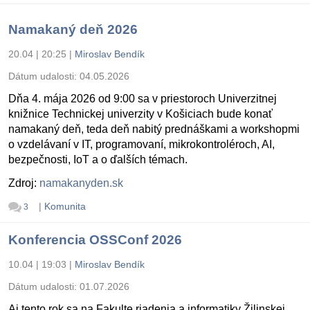
Namakaný deň 2026
20.04 | 20:25
|
Miroslav Bendík
Dátum udalosti:
04.05.2026
Dňa 4. mája 2026 od 9:00 sa v priestoroch Univerzitnej
knižnice Technickej univerzity v Košiciach bude konať
namakaný deň, teda deň nabitý prednáškami a workshopmi
o vzdelávaní v IT, programovaní, mikrokontroléroch, AI,
bezpečnosti, IoT a o ďalších témach.
Zdroj:
namakanyden.sk
|
Komunita
3
Konferencia OSSConf 2026
10.04 | 19:03
|
Miroslav Bendík
Dátum udalosti:
01.07.2026
Aj tento rok sa na Fakulte riadenia a informatiky Žilinskej