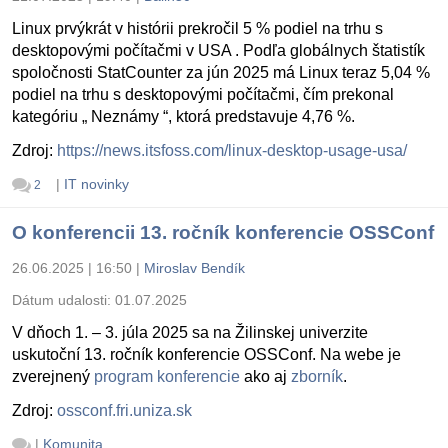
Linux prvýkrát v histórii prekročil 5 % podiel na trhu s
desktopovými počítačmi v USA . Podľa globálnych štatistík
spoločnosti StatCounter za jún 2025 má Linux teraz 5,04 %
podiel na trhu s desktopovými počítačmi, čím prekonal
kategóriu „ Neznámy “, ktorá predstavuje 4,76 %.
Zdroj:
https://news.itsfoss.com/linux-desktop-usage-usa/
|
IT novinky
2
O konferencii 13. ročník konferencie OSSConf
26.06.2025 | 16:50
|
Miroslav Bendík
Dátum udalosti:
01.07.2025
V dňoch 1. – 3. júla 2025 sa na Žilinskej univerzite
uskutoční 13. ročník konferencie OSSConf. Na webe je
zverejnený
program konferencie
ako aj
zborník
.
Zdroj:
ossconf.fri.uniza.sk
|
Komunita