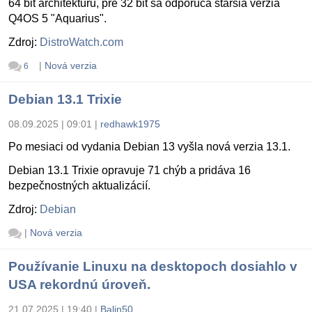
64 bit architektúru, pre 32 bit sa odporúča staršia verzia
Q4OS 5 "Aquarius".
Zdroj:
DistroWatch.com
|
Nová verzia
6
Debian 13.1 Trixie
08.09.2025 | 09:01
|
redhawk1975
Po mesiaci od vydania Debian 13 vyšla nová verzia 13.1.
Debian 13.1 Trixie opravuje 71 chýb a pridáva 16
bezpečnostných aktualizácií.
Zdroj:
Debian
|
Nová verzia
Používanie Linuxu na desktopoch dosiahlo v
USA rekordnú úroveň.
21.07.2025 | 19:40
|
Balin50