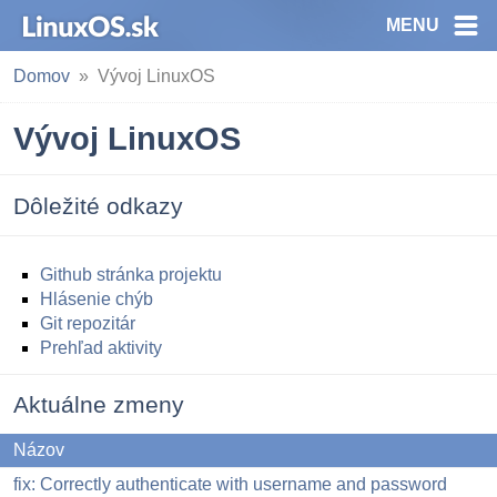
MENU
Domov
Vývoj LinuxOS
Vývoj LinuxOS
Dôležité odkazy
Github stránka projektu
Hlásenie chýb
Git repozitár
Prehľad aktivity
Aktuálne zmeny
Názov
fix: Correctly authenticate with username and password