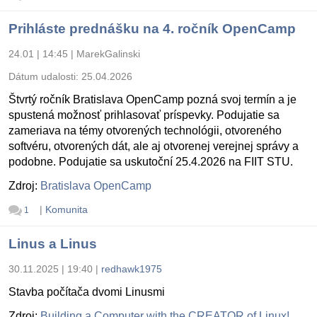
Prihláste prednášku na 4. ročník OpenCamp
24.01 | 14:45
|
MarekGalinski
Dátum udalosti:
25.04.2026
Štvrtý ročník Bratislava OpenCamp pozná svoj termín a je
spustená možnosť prihlasovať príspevky. Podujatie sa
zameriava na témy otvorených technológii, otvoreného
softvéru, otvorených dát, ale aj otvorenej verejnej správy a
podobne. Podujatie sa uskutoční 25.4.2026 na FIIT STU.
Zdroj:
Bratislava OpenCamp
|
Komunita
1
Linus a Linus
30.11.2025 | 19:40
|
redhawk1975
Stavba počítača dvomi Linusmi
Zdroj:
Building a Computer with the CREATOR of Linux!