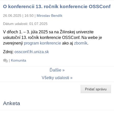
O konferencii 13. ročník konferencie OSSConf
26.06.2025 | 16:50
|
Miroslav Bendík
Dátum udalosti:
01.07.2025
V dňoch 1. – 3. júla 2025 sa na Žilinskej univerzite
uskutoční 13. ročník konferencie OSSConf. Na webe je
zverejnený
program konferencie
ako aj
zborník
.
Zdroj:
ossconf.fri.uniza.sk
|
Komunita
Ďalšie
Všetky udalosti
Pridať správu
Anketa