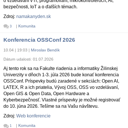
o vzdelávaní v IT, programovaní, mikrokontroléroch, AI,
bezpečnosti, IoT a o ďalších témach.
Zdroj:
namakanyden.sk
|
Komunita
3
Konferencia OSSConf 2026
10.04 | 19:03
|
Miroslav Bendík
Dátum udalosti:
01.07.2026
Aj tento rok sa na Fakulte riadenia a informatiky Žilinskej
Univerzity v dňoch 1-3. júla 2026 bude konať konferencia
OSSConf. Príspevky budú zaradené v sekciách: Open AI,
LATEX, R a ich priatelia, Vývoj OSS, OSS vo vzdelávaní,
Open GIS & Open Data, Open Hardware a
Kyberbezpečnosť. Vlastné príspevky je možné registrovať
do 10. júna 2026. Tešíme sa na Vašu návštevu.
Zdroj:
Web konferencie
|
Komunita
1