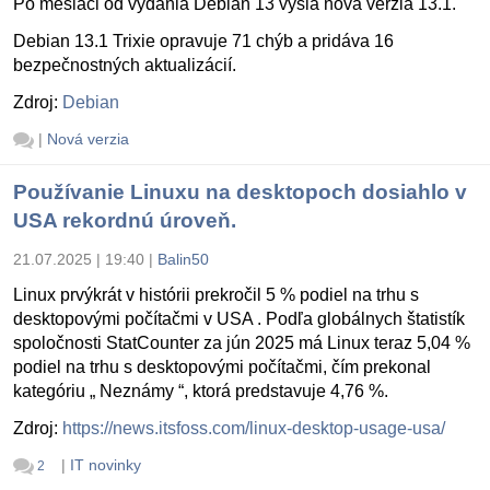
Po mesiaci od vydania Debian 13 vyšla nová verzia 13.1.
Debian 13.1 Trixie opravuje 71 chýb a pridáva 16
bezpečnostných aktualizácií.
Zdroj:
Debian
|
Nová verzia
Používanie Linuxu na desktopoch dosiahlo v
USA rekordnú úroveň.
21.07.2025 | 19:40
|
Balin50
Linux prvýkrát v histórii prekročil 5 % podiel na trhu s
desktopovými počítačmi v USA . Podľa globálnych štatistík
spoločnosti StatCounter za jún 2025 má Linux teraz 5,04 %
podiel na trhu s desktopovými počítačmi, čím prekonal
kategóriu „ Neznámy “, ktorá predstavuje 4,76 %.
Zdroj:
https://news.itsfoss.com/linux-desktop-usage-usa/
|
IT novinky
2