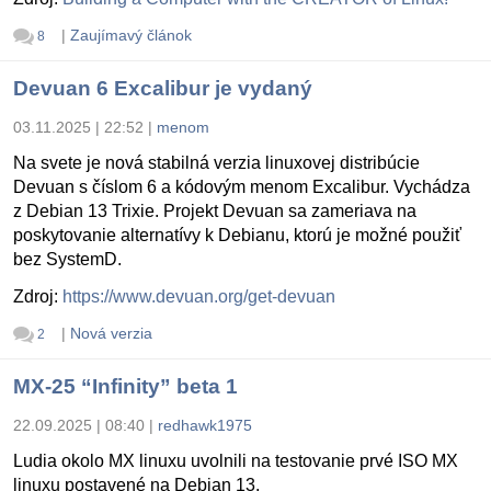
|
Zaujímavý článok
8
Devuan 6 Excalibur je vydaný
03.11.2025 | 22:52
|
menom
Na svete je nová stabilná verzia linuxovej distribúcie
Devuan s číslom 6 a kódovým menom Excalibur. Vychádza
z Debian 13 Trixie. Projekt Devuan sa zameriava na
poskytovanie alternatívy k Debianu, ktorú je možné použiť
bez SystemD.
Zdroj:
https://www.devuan.org/get-devuan
|
Nová verzia
2
MX-25 “Infinity” beta 1
22.09.2025 | 08:40
|
redhawk1975
Ludia okolo MX linuxu uvolnili na testovanie prvé ISO MX
linuxu postavené na Debian 13.