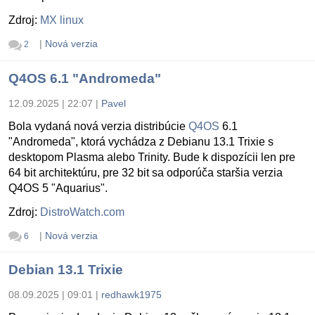
Zdroj:
MX linux
|
Nová verzia
2
Q4OS 6.1 "Andromeda"
12.09.2025 | 22:07
|
Pavel
Bola vydaná nová verzia distribúcie
Q4OS
6.1
"Andromeda", ktorá vychádza z Debianu 13.1 Trixie s
desktopom Plasma alebo Trinity. Bude k dispozícii len pre
64 bit architektúru, pre 32 bit sa odporúča staršia verzia
Q4OS 5 "Aquarius".
Zdroj:
DistroWatch.com
|
Nová verzia
6
Debian 13.1 Trixie
08.09.2025 | 09:01
|
redhawk1975