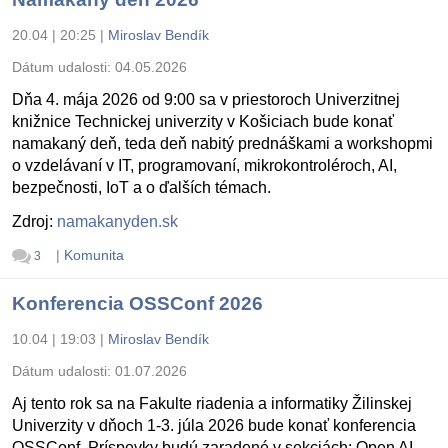
20.04 | 20:25
|
Miroslav Bendík
Dátum udalosti:
04.05.2026
Dňa 4. mája 2026 od 9:00 sa v priestoroch Univerzitnej
knižnice Technickej univerzity v Košiciach bude konať
namakaný deň, teda deň nabitý prednáškami a workshopmi
o vzdelávaní v IT, programovaní, mikrokontroléroch, AI,
bezpečnosti, IoT a o ďalších témach.
Zdroj:
namakanyden.sk
|
Komunita
3
Konferencia OSSConf 2026
10.04 | 19:03
|
Miroslav Bendík
Dátum udalosti:
01.07.2026
Aj tento rok sa na Fakulte riadenia a informatiky Žilinskej
Univerzity v dňoch 1-3. júla 2026 bude konať konferencia
OSSConf. Príspevky budú zaradené v sekciách: Open AI,