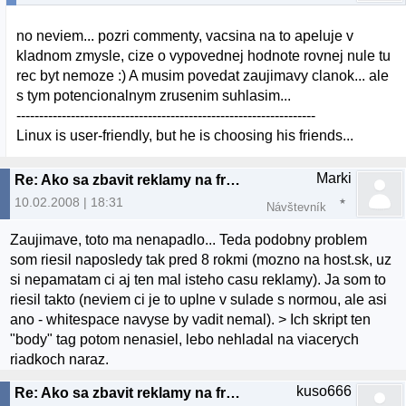
no neviem... pozri commenty, vacsina na to apeluje v
kladnom zmysle, cize o vypovednej hodnote rovnej nule tu
rec byt nemoze :) A musim povedat zaujimavy clanok... ale
s tym potencionalnym zrusenim suhlasim...
------------------------------------------------------------------
Linux is user-friendly, but he is choosing his friends...
Marki
Re: Ako sa zbavit reklamy na freehostingoch
10.02.2008 | 18:31
Návštevník
Zaujimave, toto ma nenapadlo... Teda podobny problem
som riesil naposledy tak pred 8 rokmi (mozno na host.sk, uz
si nepamatam ci aj ten mal isteho casu reklamy). Ja som to
riesil takto (neviem ci je to uplne v sulade s normou, ale asi
ano - whitespace navyse by vadit nemal). > Ich skript ten
"body" tag potom nenasiel, lebo nehladal na viacerych
riadkoch naraz.
kuso666
Re: Ako sa zbavit reklamy na freehostingoch