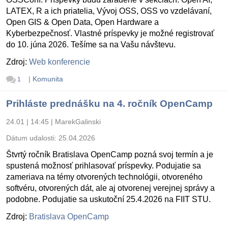
LATEX, R a ich priatelia, Vývoj OSS, OSS vo vzdelávaní,
Open GIS & Open Data, Open Hardware a
Kyberbezpečnosť. Vlastné príspevky je možné registrovať
do 10. júna 2026. Tešíme sa na Vašu návštevu.
Zdroj:
Web konferencie
|
Komunita
1
Prihláste prednášku na 4. ročník OpenCamp
24.01 | 14:45
|
MarekGalinski
Dátum udalosti:
25.04.2026
Štvrtý ročník Bratislava OpenCamp pozná svoj termín a je
spustená možnosť prihlasovať príspevky. Podujatie sa
zameriava na témy otvorených technológii, otvoreného
softvéru, otvorených dát, ale aj otvorenej verejnej správy a
podobne. Podujatie sa uskutoční 25.4.2026 na FIIT STU.
Zdroj:
Bratislava OpenCamp