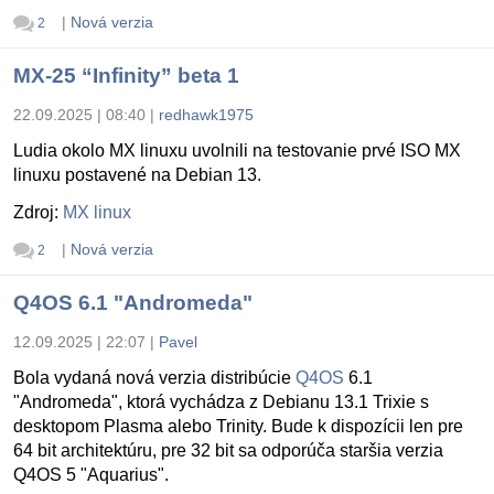
|
Nová verzia
2
MX-25 “Infinity” beta 1
22.09.2025 | 08:40
|
redhawk1975
Ludia okolo MX linuxu uvolnili na testovanie prvé ISO MX
linuxu postavené na Debian 13.
Zdroj:
MX linux
|
Nová verzia
2
Q4OS 6.1 "Andromeda"
12.09.2025 | 22:07
|
Pavel
Bola vydaná nová verzia distribúcie
Q4OS
6.1
"Andromeda", ktorá vychádza z Debianu 13.1 Trixie s
desktopom Plasma alebo Trinity. Bude k dispozícii len pre
64 bit architektúru, pre 32 bit sa odporúča staršia verzia
Q4OS 5 "Aquarius".