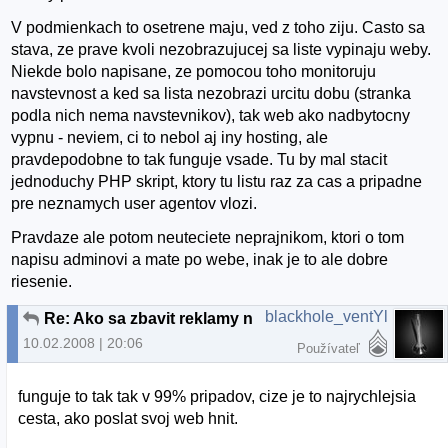
V podmienkach to osetrene maju, ved z toho ziju. Casto sa
stava, ze prave kvoli nezobrazujucej sa liste vypinaju weby.
Niekde bolo napisane, ze pomocou toho monitoruju
navstevnost a ked sa lista nezobrazi urcitu dobu (stranka
podla nich nema navstevnikov), tak web ako nadbytocny
vypnu - neviem, ci to nebol aj iny hosting, ale
pravdepodobne to tak funguje vsade. Tu by mal stacit
jednoduchy PHP skript, ktory tu listu raz za cas a pripadne
pre neznamych user agentov vlozi.
Pravdaze ale potom neuteciete neprajnikom, ktori o tom
napisu adminovi a mate po webe, inak je to ale dobre
riesenie.
blackhole_ventYl
Re: Ako sa zbavit reklamy na freehostingoch
10.02.2008 | 20:06
Používateľ
funguje to tak tak v 99% pripadov, cize je to najrychlejsia
cesta, ako poslat svoj web hnit.