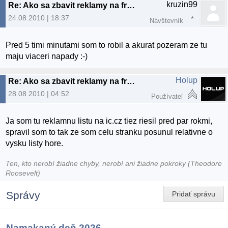
kruzin99
Re: Ako sa zbavit reklamy na freehostingoch
24.08.2010 | 18:37
Návštevník
Pred 5 timi minutami som to robil a akurat pozeram ze tu
maju viaceri napady :-)
Holup
Re: Ako sa zbavit reklamy na freehostingoch
28.08.2010 | 04:52
Používateľ
Ja som tu reklamnu listu na ic.cz tiez riesil pred par rokmi,
spravil som to tak ze som celu stranku posunul relativne o
vysku listy hore.
Ten, kto nerobí žiadne chyby, nerobí ani žiadne pokroky (Theodore
Roosevelt)
Správy
Pridať správu
Namakaný deň 2026