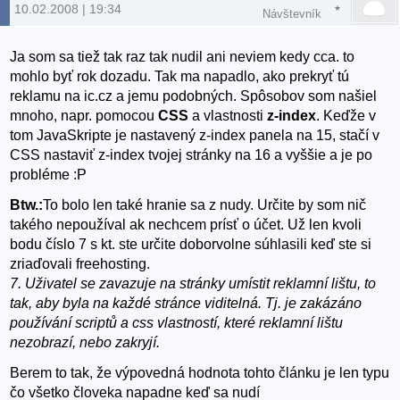
10.02.2008 | 19:34
Návštevník
Ja som sa tiež tak raz tak nudil ani neviem kedy cca. to
mohlo byť rok dozadu. Tak ma napadlo, ako prekryť tú
reklamu na ic.cz a jemu podobných. Spôsobov som našiel
mnoho, napr. pomocou
CSS
a vlastnosti
z-index
. Keďže v
tom JavaSkripte je nastavený z-index panela na 15, stačí v
CSS nastaviť z-index tvojej stránky na 16 a vyššie a je po
probléme :P
Btw.:
To bolo len také hranie sa z nudy. Určite by som nič
takého nepoužíval ak nechcem prísť o účet. Už len kvoli
bodu číslo 7 s kt. ste určite doborvolne súhlasili keď ste si
zriaďovali freehosting.
7. Uživatel se zavazuje na stránky umístit reklamní lištu, to
tak, aby byla na každé stránce viditelná. Tj. je zakázáno
používání scriptů a css vlastností, které reklamní lištu
nezobrazí, nebo zakryjí.
Berem to tak, že výpovedná hodnota tohto článku je len typu
čo všetko človeka napadne keď sa nudí