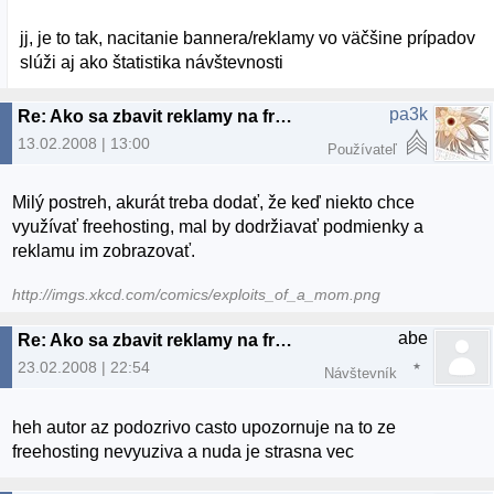
jj, je to tak, nacitanie bannera/reklamy vo väčšine prípadov
slúži aj ako štatistika návštevnosti
pa3k
Re: Ako sa zbavit reklamy na freehostingoch
13.02.2008 | 13:00
Používateľ
Milý postreh, akurát treba dodať, že keď niekto chce
využívať freehosting, mal by dodržiavať podmienky a
reklamu im zobrazovať.
http://imgs.xkcd.com/comics/exploits_of_a_mom.png
abe
Re: Ako sa zbavit reklamy na freehostingoch
23.02.2008 | 22:54
Návštevník
heh autor az podozrivo casto upozornuje na to ze
freehosting nevyuziva a nuda je strasna vec