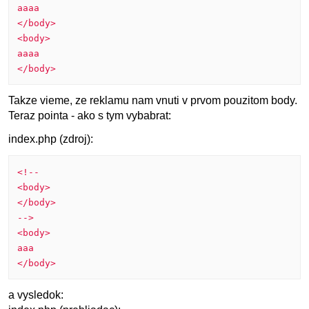
aaaa
</body>
<body>
aaaa
</body>
Takze vieme, ze reklamu nam vnuti v prvom pouzitom body.
Teraz pointa - ako s tym vybabrat:
index.php (zdroj):
<!--
<body>
</body>
-->
<body>
aaa
</body>
a vysledok: