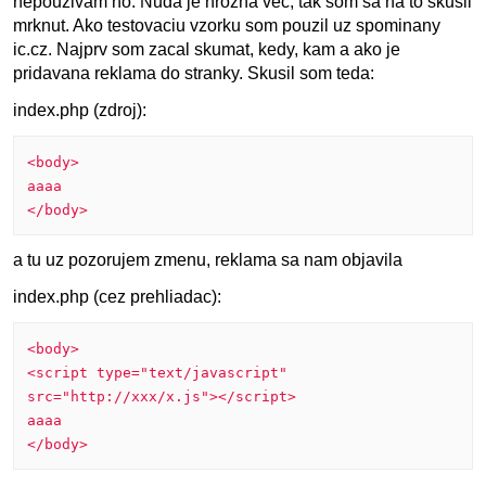
nepouzivam ho. Nuda je hrozna vec, tak som sa na to skusil
mrknut. Ako testovaciu vzorku som pouzil uz spominany
ic.cz. Najprv som zacal skumat, kedy, kam a ako je
pridavana reklama do stranky. Skusil som teda:
index.php (zdroj):
<body>
aaaa
</body>
a tu uz pozorujem zmenu, reklama sa nam objavila
index.php (cez prehliadac):
<body>
<script type="text/javascript"
src="http://xxx/x.js"></script>
aaaa
</body>