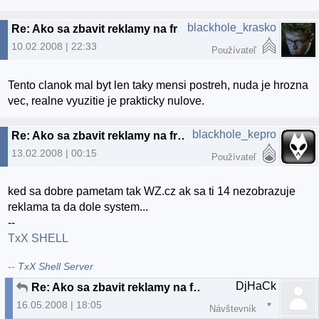
blackhole_krasko
Re: Ako sa zbavit reklamy na freehostingoch
10.02.2008 | 22:33
Používateľ
Tento clanok mal byt len taky mensi postreh, nuda je hrozna
vec, realne vyuzitie je prakticky nulove.
blackhole_kepro
Re: Ako sa zbavit reklamy na freehostingoch
13.02.2008 | 00:15
Používateľ
ked sa dobre pametam tak WZ.cz ak sa ti 14 nezobrazuje
reklama ta da dole system...
--
TxX SHELL
--
TxX Shell Server
DjHaCk
Re: Ako sa zbavit reklamy na freehostingoch
16.05.2008 | 18:05
Návštevník