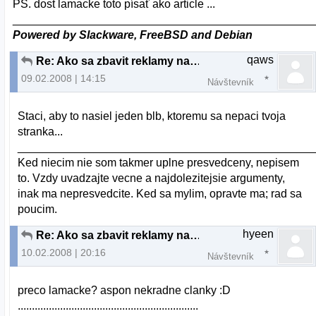
PS. dost lamacke toto písať ako article ...
_______________________________________________
Powered by Slackware, FreeBSD and Debian
qaws
Re: Ako sa zbavit reklamy na freehostingoch
09.02.2008 | 14:15
Návštevník
Staci, aby to nasiel jeden blb, ktoremu sa nepaci tvoja
stranka...
______________________________________________
Ked niecim nie som takmer uplne presvedceny, nepisem
to. Vzdy uvadzajte vecne a najdolezitejsie argumenty,
inak ma nepresvedcite. Ked sa mylim, opravte ma; rad sa
poucim.
hyeen
Re: Ako sa zbavit reklamy na freehostingoch
10.02.2008 | 20:16
Návštevník
preco lamacke? aspon nekradne clanky :D
................................................................