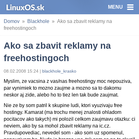
MENU
Domov
Blackhole
Ako sa zbavit reklamy na
freehostingoch
Ako sa zbavit reklamy na
freehostingoch
08.02.2008 15:24 |
blackhole_krasko
Myslim, ze vacsina z vas/nas freehostingy moc nepouziva,
par vynimiek to mozno zaujme a mozno sa to dakomu
neskor aj zide, alebo ho to tiez len tak bude zaujmat.
Nie ze by som patril k skupine ludi, ktori vyuzivaju free
hostingy. Kamarat (ma trochu menej znalosti ohladom
pocitacov ako takych) mi polozil celkom zaujmavu otazku: ci
neviem, ako by sa mohol zbavit reklamy na ic.cz.
Pravdupovediac, nevedel som - ako som uz spomenul,