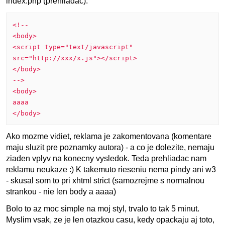
index.php (prehliadac):
<!--
<body>
<script type="text/javascript"
src="http://xxx/x.js"></script>
</body>
-->
<body>
aaaa
</body>
Ako mozme vidiet, reklama je zakomentovana (komentare
maju sluzit pre poznamky autora) - a co je dolezite, nemaju
ziaden vplyv na konecny vysledok. Teda prehliadac nam
reklamu neukaze :) K takemuto rieseniu nema pindy ani w3
- skusal som to pri xhtml strict (samozrejme s normalnou
strankou - nie len body a aaaa)
Bolo to az moc simple na moj styl, trvalo to tak 5 minut.
Myslim vsak, ze je len otazkou casu, kedy opackaju aj toto,