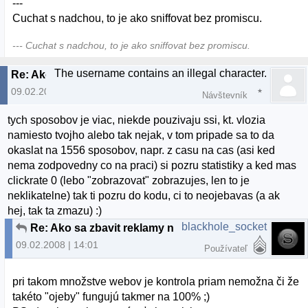
---
Cuchat s nadchou, to je ako sniffovat bez promiscu.
--- Cuchat s nadchou, to je ako sniffovat bez promiscu.
The username contains an illegal character.
Re: Ako sa zbavit reklamy na freehostingoch
09.02.2008 | 12:37
Návštevník
tych sposobov je viac, niekde pouzivaju ssi, kt. vlozia
namiesto tvojho alebo tak nejak, v tom pripade sa to da
okaslat na 1556 sposobov, napr. z casu na cas (asi ked
nema zodpovedny co na praci) si pozru statistiky a ked mas
clickrate 0 (lebo "zobrazovat" zobrazujes, len to je
neklikatelne) tak ti pozru do kodu, ci to neojebavas (a ak
hej, tak ta zmazu) :)
blackhole_socket
Re: Ako sa zbavit reklamy na freehostingoch
09.02.2008 | 14:01
Používateľ
pri takom množstve webov je kontrola priam nemožna či že
takéto "ojeby" fungujú takmer na 100% ;)