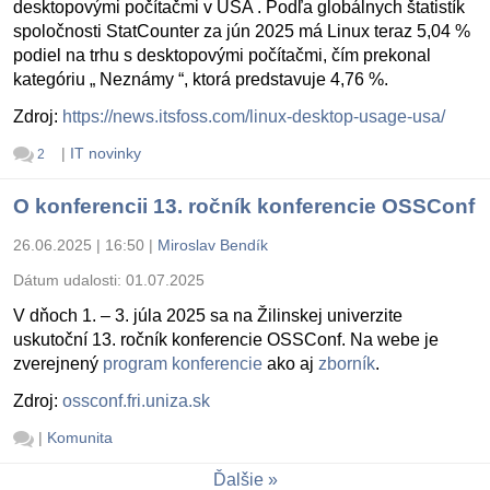
desktopovými počítačmi v USA . Podľa globálnych štatistík
spoločnosti StatCounter za jún 2025 má Linux teraz 5,04 %
podiel na trhu s desktopovými počítačmi, čím prekonal
kategóriu „ Neznámy “, ktorá predstavuje 4,76 %.
Zdroj:
https://news.itsfoss.com/linux-desktop-usage-usa/
|
IT novinky
2
O konferencii 13. ročník konferencie OSSConf
26.06.2025 | 16:50
|
Miroslav Bendík
Dátum udalosti:
01.07.2025
V dňoch 1. – 3. júla 2025 sa na Žilinskej univerzite
uskutoční 13. ročník konferencie OSSConf. Na webe je
zverejnený
program konferencie
ako aj
zborník
.
Zdroj:
ossconf.fri.uniza.sk
|
Komunita
Ďalšie