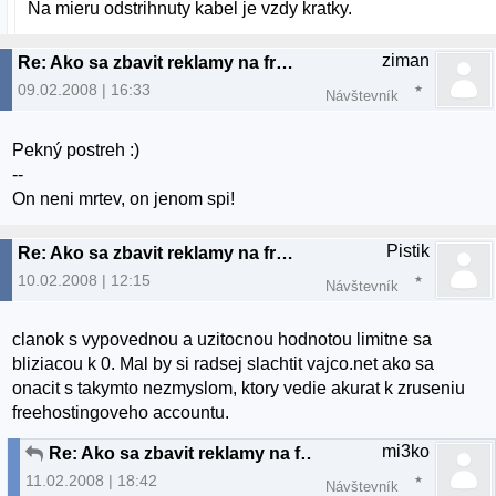
Na mieru odstrihnuty kabel je vzdy kratky.
ziman
Re: Ako sa zbavit reklamy na freehostingoch
09.02.2008 | 16:33
Návštevník
Pekný postreh :)
--
On neni mrtev, on jenom spi!
Pistik
Re: Ako sa zbavit reklamy na freehostingoch
10.02.2008 | 12:15
Návštevník
clanok s vypovednou a uzitocnou hodnotou limitne sa
bliziacou k 0. Mal by si radsej slachtit vajco.net ako sa
onacit s takymto nezmyslom, ktory vedie akurat k zruseniu
freehostingoveho accountu.
mi3ko
Re: Ako sa zbavit reklamy na freehostingoch
11.02.2008 | 18:42
Návštevník