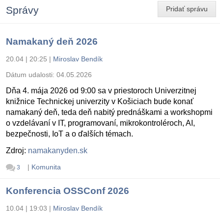
Správy
Pridať správu
Namakaný deň 2026
20.04 | 20:25
|
Miroslav Bendík
Dátum udalosti:
04.05.2026
Dňa 4. mája 2026 od 9:00 sa v priestoroch Univerzitnej
knižnice Technickej univerzity v Košiciach bude konať
namakaný deň, teda deň nabitý prednáškami a workshopmi
o vzdelávaní v IT, programovaní, mikrokontroléroch, AI,
bezpečnosti, IoT a o ďalších témach.
Zdroj:
namakanyden.sk
|
Komunita
3
Konferencia OSSConf 2026
10.04 | 19:03
|
Miroslav Bendík