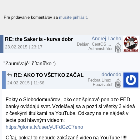
Pre pridávanie komentárov sa
musíte prihlásiť
.
Andrej Lacho
RE: the Saker is - kurva dobrý blog
Debian, CentOS ...
23.02.2015 | 23:17
Administrátor
"Zaumívajé" čítaníčko :)
dodoedo
RE: AKO TO VŠETKO ZAČALO
Fedora Linux
24.02.2015 | 11:56
Používateľ
Fakty o Slobodomurárov , ako cez špinavé peniaze FED
banky ovládajú svet. Vzdelávaj sa a pozri si všetky 3 videá
z českými titulkami na YouTube. Odkazy na ne nájdeš v
texte pod hlavným videom:
https://gloria.tv/user/yUFdGzC7eno
Čítaj, pokiaľ to nebude zakázané video na YouTube !!!!!