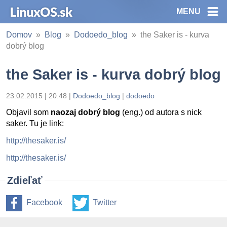
MENU
Domov
Blog
Dodoedo_blog
the Saker is - kurva
dobrý blog
the Saker is - kurva dobrý blog
23.02.2015 | 20:48
|
Dodoedo_blog
|
dodoedo
Objavil som
naozaj dobrý blog
(eng.) od autora s nick
saker. Tu je link:
http://thesaker.is/
http://thesaker.is/
Zdieľať
Facebook
Twitter