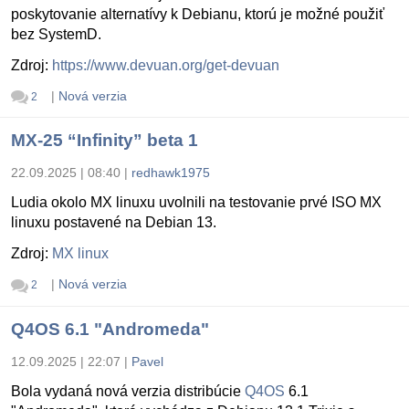
poskytovanie alternatívy k Debianu, ktorú je možné použiť
bez SystemD.
Zdroj:
https://www.devuan.org/get-devuan
|
Nová verzia
2
MX-25 “Infinity” beta 1
22.09.2025 | 08:40
|
redhawk1975
Ludia okolo MX linuxu uvolnili na testovanie prvé ISO MX
linuxu postavené na Debian 13.
Zdroj:
MX linux
|
Nová verzia
2
Q4OS 6.1 "Andromeda"
12.09.2025 | 22:07
|
Pavel
Bola vydaná nová verzia distribúcie
Q4OS
6.1