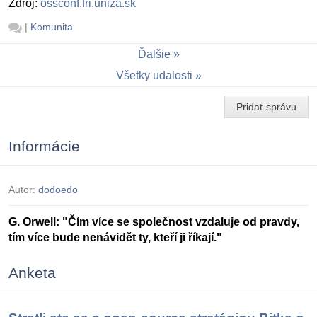
Zdroj:
ossconf.fri.uniza.sk
|
Komunita
Ďalšie
Všetky udalosti
Pridať správu
Informácie
Autor:
dodoedo
G. Orwell: "Čím více se společnost vzdaluje od pravdy,
tím více bude nenávidět ty, kteří ji říkají."
Anketa