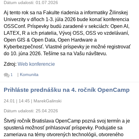
Dátum udalosti:
01.07.2026
Aj tento rok sa na Fakulte riadenia a informatiky Žilinskej
Univerzity v dňoch 1-3. júla 2026 bude konať konferencia
OSSConf. Príspevky budú zaradené v sekciách: Open AI,
LATEX, R a ich priatelia, Vývoj OSS, OSS vo vzdelávaní,
Open GIS & Open Data, Open Hardware a
Kyberbezpečnosť. Vlastné príspevky je možné registrovať
do 10. júna 2026. Tešíme sa na Vašu návštevu.
Zdroj:
Web konferencie
|
Komunita
1
Prihláste prednášku na 4. ročník OpenCamp
24.01 | 14:45
|
MarekGalinski
Dátum udalosti:
25.04.2026
Štvrtý ročník Bratislava OpenCamp pozná svoj termín a je
spustená možnosť prihlasovať príspevky. Podujatie sa
zameriava na témy otvorených technológii, otvoreného