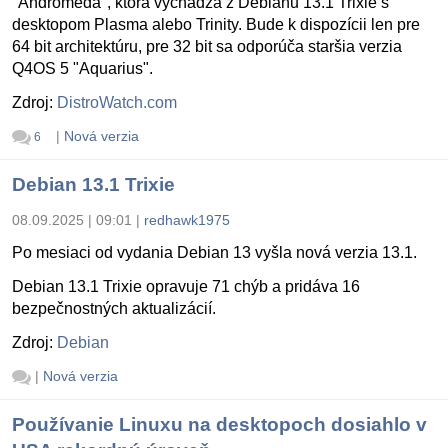
"Andromeda", ktorá vychádza z Debianu 13.1 Trixie s
desktopom Plasma alebo Trinity. Bude k dispozícii len pre
64 bit architektúru, pre 32 bit sa odporúča staršia verzia
Q4OS 5 "Aquarius".
Zdroj:
DistroWatch.com
|
Nová verzia
6
Debian 13.1 Trixie
08.09.2025 | 09:01
|
redhawk1975
Po mesiaci od vydania Debian 13 vyšla nová verzia 13.1.
Debian 13.1 Trixie opravuje 71 chýb a pridáva 16
bezpečnostných aktualizácií.
Zdroj:
Debian
|
Nová verzia
Používanie Linuxu na desktopoch dosiahlo v