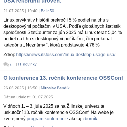
USA rekordnú úroveň.
21.07.2025 | 19:40
|
Balin50
Linux prvýkrát v histórii prekročil 5 % podiel na trhu s
desktopovými počítačmi v USA . Podľa globálnych štatistík
spoločnosti StatCounter za jún 2025 má Linux teraz 5,04 %
podiel na trhu s desktopovými počítačmi, čím prekonal
kategóriu „ Neznámy “, ktorá predstavuje 4,76 %.
Zdroj:
https://news.itsfoss.com/linux-desktop-usage-usa/
|
IT novinky
2
O konferencii 13. ročník konferencie OSSConf
26.06.2025 | 16:50
|
Miroslav Bendík
Dátum udalosti:
01.07.2025
V dňoch 1. – 3. júla 2025 sa na Žilinskej univerzite
uskutoční 13. ročník konferencie OSSConf. Na webe je
zverejnený
program konferencie
ako aj
zborník
.