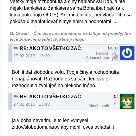
Všetky moje rozhodnutia a činy naplánoval Boh, a nie
nejakí banksters. Banksters sa na Boha iba hrajú (a k
tomu potrebujú OFCE). Ani mňa nikdo "neovláda", iba sa
pokúšajú manipulovať s myslením a hodnotami ...
G. Orwell: "Čím více se společnost vzdaluje od pravdy, tím
více bude nenávidět ty, kteří ji říkají."
borg
RE: AKO TO VŠETKO ZAČALO
Fedora
27.02.2015 | 13:20
Administrátor
Boh ti dal slobodnú vôlu. Tvoje činy a rozhodnutia
nenaplánoval. Rozhoduješ sa sám, len svoje
rozhodnutia zvaluješ na niekoho iného.
oi
RE: AKO TO VŠETKO ZAČALO
27.02.2015 | 15:43
Návštevník
ja v boha neverim, je to len vymysel
zidov/slobodomurarov aby mohli ovce ovladat :)