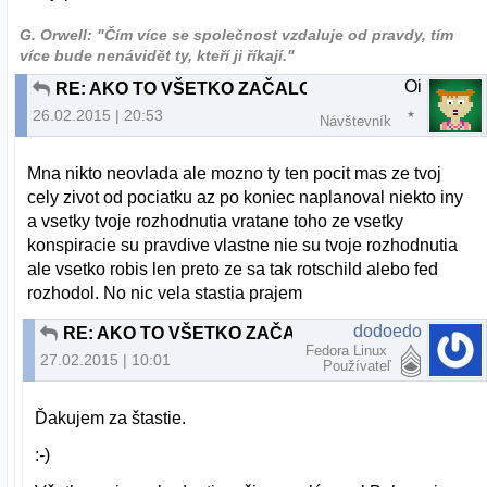
G. Orwell: "Čím více se společnost vzdaluje od pravdy, tím
více bude nenávidět ty, kteří ji říkají."
Oi
RE: AKO TO VŠETKO ZAČALO
26.02.2015 | 20:53
Návštevník
Mna nikto neovlada ale mozno ty ten pocit mas ze tvoj
cely zivot od pociatku az po koniec naplanoval niekto iny
a vsetky tvoje rozhodnutia vratane toho ze vsetky
konspiracie su pravdive vlastne nie su tvoje rozhodnutia
ale vsetko robis len preto ze sa tak rotschild alebo fed
rozhodol. No nic vela stastia prajem
dodoedo
RE: AKO TO VŠETKO ZAČALO
Fedora Linux
27.02.2015 | 10:01
Používateľ
Ďakujem za štastie.
:-)