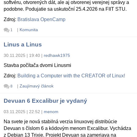
softvéru, otvorených dát, ale aj otvorenej verejnej správy a
podobne. Podujatie sa uskutoční 25.4.2026 na FIIT STU.
Zdroj:
Bratislava OpenCamp
|
Komunita
1
Linus a Linus
30.11.2025 | 19:40
|
redhawk1975
Stavba počítača dvomi Linusmi
Zdroj:
Building a Computer with the CREATOR of Linux!
|
Zaujímavý článok
8
Devuan 6 Excalibur je vydaný
03.11.2025 | 22:52
|
menom
Na svete je nová stabilná verzia linuxovej distribúcie
Devuan s číslom 6 a kódovým menom Excalibur. Vychádza
z Debian 13 Trixie. Projekt Devuan sa zameriava na