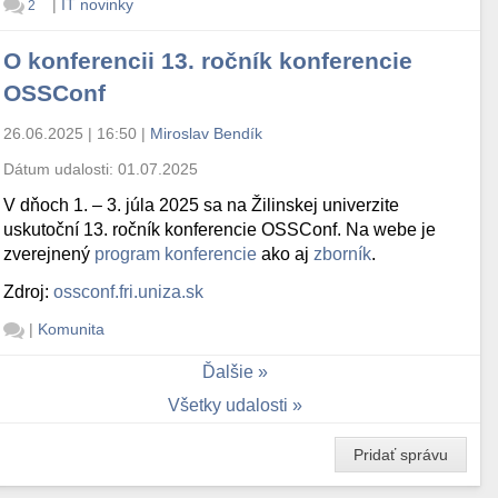
|
IT novinky
2
O konferencii 13. ročník konferencie
OSSConf
26.06.2025 | 16:50
|
Miroslav Bendík
Dátum udalosti:
01.07.2025
V dňoch 1. – 3. júla 2025 sa na Žilinskej univerzite
uskutoční 13. ročník konferencie OSSConf. Na webe je
zverejnený
program konferencie
ako aj
zborník
.
Zdroj:
ossconf.fri.uniza.sk
|
Komunita
Ďalšie
Všetky udalosti
Pridať správu