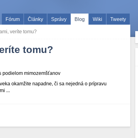
Fórum
Články
Správy
Blog
Wiki
Tweety
ami, veríte tomu?
eríte tomu?
á s podielom mimozemšťanov
veka okamžite napadne, či sa nejedná o prípravu
i ...