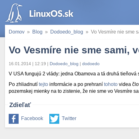
Domov
Blog
Dodoedo_blog
Vo Vesmíre nie sme s
Vo Vesmíre nie sme sami, v
16.01.2014 | 12:19
|
Dodoedo_blog
|
dodoedo
V USA fungujú 2 vlády: jedna Obamova a tá druhá tieňov
Po zhliadnutí
tejto
informácie a po prehraní
tohoto
videa člo
pozemskej mienky na to zistenie, že nie sme vo Vesmíre sam
Zdieľať
Facebook
Twitter