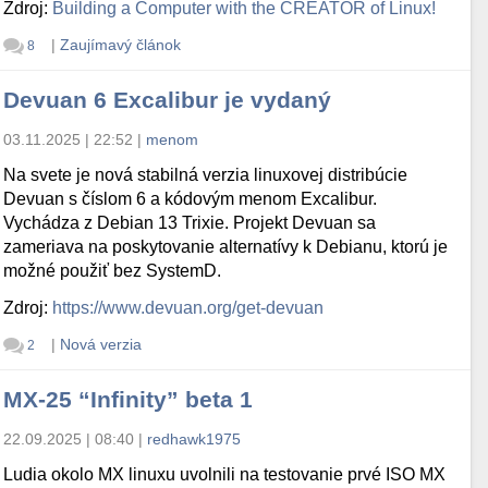
Zdroj:
Building a Computer with the CREATOR of Linux!
|
Zaujímavý článok
8
Devuan 6 Excalibur je vydaný
03.11.2025 | 22:52
|
menom
Na svete je nová stabilná verzia linuxovej distribúcie
Devuan s číslom 6 a kódovým menom Excalibur.
Vychádza z Debian 13 Trixie. Projekt Devuan sa
zameriava na poskytovanie alternatívy k Debianu, ktorú je
možné použiť bez SystemD.
Zdroj:
https://www.devuan.org/get-devuan
|
Nová verzia
2
MX-25 “Infinity” beta 1
22.09.2025 | 08:40
|
redhawk1975
Ludia okolo MX linuxu uvolnili na testovanie prvé ISO MX