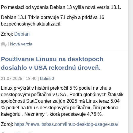
Po mesiaci od vydania Debian 13 vyšla nová verzia 13.1.
Debian 13.1 Trixie opravuje 71 chýb a pridáva 16
bezpečnostných aktualizácií.
Zdroj:
Debian
|
Nová verzia
Používanie Linuxu na desktopoch
dosiahlo v USA rekordnú úroveň.
21.07.2025 | 19:40
|
Balin50
Linux prvýkrát v histórii prekročil 5 % podiel na trhu s
desktopovými počítačmi v USA . Podľa globálnych štatistík
spoločnosti StatCounter za jún 2025 má Linux teraz 5,04
% podiel na trhu s desktopovými počítačmi, čím prekonal
kategóriu „ Neznámy “, ktorá predstavuje 4,76 %.
Zdroj:
https://news.itsfoss.com/linux-desktop-usage-usa/