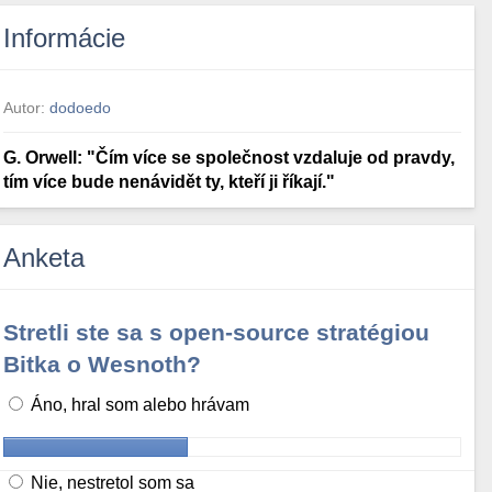
Informácie
Autor:
dodoedo
G. Orwell: "Čím více se společnost vzdaluje od pravdy,
tím více bude nenávidět ty, kteří ji říkají."
Anketa
Stretli ste sa s open-source stratégiou
Bitka o Wesnoth?
Áno, hral som alebo hrávam
Nie, nestretol som sa