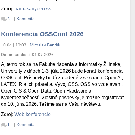
Zdroj:
namakanyden.sk
|
Komunita
3
Konferencia OSSConf 2026
10.04 | 19:03
|
Miroslav Bendík
Dátum udalosti:
01.07.2026
Aj tento rok sa na Fakulte riadenia a informatiky Žilinskej
Univerzity v dňoch 1-3. júla 2026 bude konať konferencia
OSSConf. Príspevky budú zaradené v sekciách: Open AI,
LATEX, R a ich priatelia, Vývoj OSS, OSS vo vzdelávaní,
Open GIS & Open Data, Open Hardware a
Kyberbezpečnosť. Vlastné príspevky je možné registrovať
do 10. júna 2026. Tešíme sa na Vašu návštevu.
Zdroj:
Web konferencie
|
Komunita
1