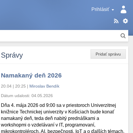
Prihlásiť
Správy
Pridať správu
Namakaný deň 2026
20.04 | 20:25
|
Miroslav Bendík
Dátum udalosti:
04.05.2026
Dňa 4. mája 2026 od 9:00 sa v priestoroch Univerzitnej
knižnice Technickej univerzity v Košiciach bude konať
namakaný deň, teda deň nabitý prednáškami a
workshopmi o vzdelávaní v IT, programovaní,
mikrokontroléroch, AI, bezpečnosti, IoT a o ďalších témach.