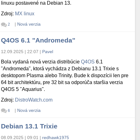
linuxu postavené na Debian 13.
Zdroj:
MX linux
|
Nová verzia
2
Q4OS 6.1 "Andromeda"
12.09.2025 | 22:07
|
Pavel
Bola vydaná nová verzia distribúcie
Q4OS
6.1
"Andromeda", ktorá vychádza z Debianu 13.1 Trixie s
desktopom Plasma alebo Trinity. Bude k dispozícii len pre
64 bit architektúru, pre 32 bit sa odporúča staršia verzia
Q4OS 5 "Aquarius".
Zdroj:
DistroWatch.com
|
Nová verzia
6
Debian 13.1 Trixie
08.09.2025 | 09:01
|
redhawk1975