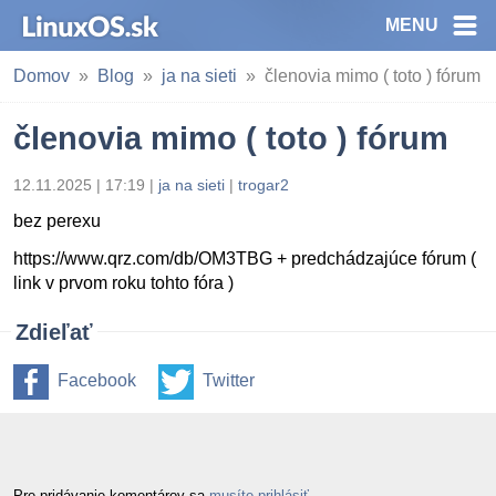
MENU
Domov
Blog
ja na sieti
členovia mimo ( toto ) fórum
členovia mimo ( toto ) fórum
12.11.2025 | 17:19
|
ja na sieti
|
trogar2
bez perexu
https://www.qrz.com/db/OM3TBG + predchádzajúce fórum (
link v prvom roku tohto fóra )
Zdieľať
Facebook
Twitter
Pre pridávanie komentárov sa
musíte prihlásiť
.