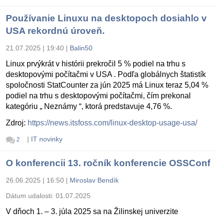
Používanie Linuxu na desktopoch dosiahlo v
USA rekordnú úroveň.
21.07.2025 | 19:40
|
Balin50
Linux prvýkrát v histórii prekročil 5 % podiel na trhu s
desktopovými počítačmi v USA . Podľa globálnych štatistík
spoločnosti StatCounter za jún 2025 má Linux teraz 5,04 %
podiel na trhu s desktopovými počítačmi, čím prekonal
kategóriu „ Neznámy “, ktorá predstavuje 4,76 %.
Zdroj:
https://news.itsfoss.com/linux-desktop-usage-usa/
|
IT novinky
2
O konferencii 13. ročník konferencie OSSConf
26.06.2025 | 16:50
|
Miroslav Bendík
Dátum udalosti:
01.07.2025
V dňoch 1. – 3. júla 2025 sa na Žilinskej univerzite