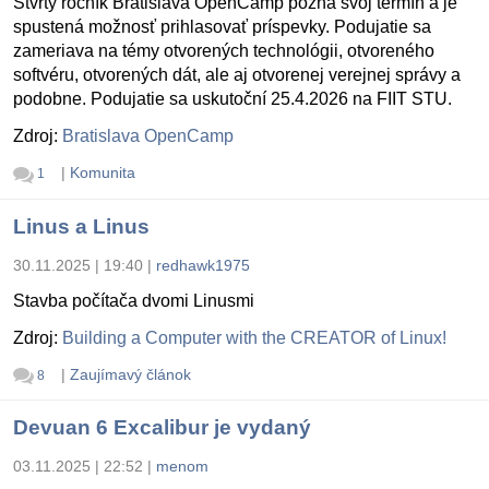
Štvrtý ročník Bratislava OpenCamp pozná svoj termín a je
spustená možnosť prihlasovať príspevky. Podujatie sa
zameriava na témy otvorených technológii, otvoreného
softvéru, otvorených dát, ale aj otvorenej verejnej správy a
podobne. Podujatie sa uskutoční 25.4.2026 na FIIT STU.
Zdroj:
Bratislava OpenCamp
|
Komunita
1
Linus a Linus
30.11.2025 | 19:40
|
redhawk1975
Stavba počítača dvomi Linusmi
Zdroj:
Building a Computer with the CREATOR of Linux!
|
Zaujímavý článok
8
Devuan 6 Excalibur je vydaný
03.11.2025 | 22:52
|
menom