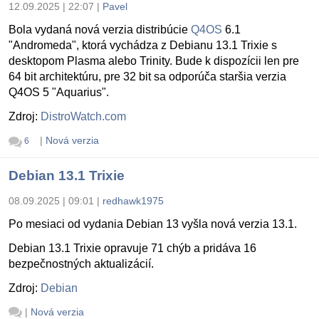
12.09.2025 | 22:07
|
Pavel
Bola vydaná nová verzia distribúcie
Q4OS
6.1
"Andromeda", ktorá vychádza z Debianu 13.1 Trixie s
desktopom Plasma alebo Trinity. Bude k dispozícii len pre
64 bit architektúru, pre 32 bit sa odporúča staršia verzia
Q4OS 5 "Aquarius".
Zdroj:
DistroWatch.com
|
Nová verzia
6
Debian 13.1 Trixie
08.09.2025 | 09:01
|
redhawk1975
Po mesiaci od vydania Debian 13 vyšla nová verzia 13.1.
Debian 13.1 Trixie opravuje 71 chýb a pridáva 16
bezpečnostných aktualizácií.
Zdroj:
Debian
|
Nová verzia