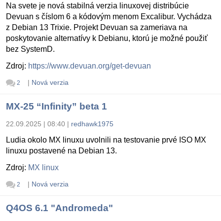
Na svete je nová stabilná verzia linuxovej distribúcie
Devuan s číslom 6 a kódovým menom Excalibur. Vychádza
z Debian 13 Trixie. Projekt Devuan sa zameriava na
poskytovanie alternatívy k Debianu, ktorú je možné použiť
bez SystemD.
Zdroj:
https://www.devuan.org/get-devuan
|
Nová verzia
2
MX-25 “Infinity” beta 1
22.09.2025 | 08:40
|
redhawk1975
Ludia okolo MX linuxu uvolnili na testovanie prvé ISO MX
linuxu postavené na Debian 13.
Zdroj:
MX linux
|
Nová verzia
2
Q4OS 6.1 "Andromeda"