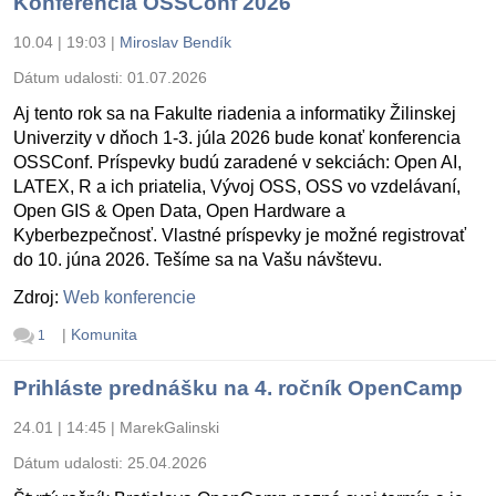
Konferencia OSSConf 2026
10.04 | 19:03
|
Miroslav Bendík
Dátum udalosti:
01.07.2026
Aj tento rok sa na Fakulte riadenia a informatiky Žilinskej
Univerzity v dňoch 1-3. júla 2026 bude konať konferencia
OSSConf. Príspevky budú zaradené v sekciách: Open AI,
LATEX, R a ich priatelia, Vývoj OSS, OSS vo vzdelávaní,
Open GIS & Open Data, Open Hardware a
Kyberbezpečnosť. Vlastné príspevky je možné registrovať
do 10. júna 2026. Tešíme sa na Vašu návštevu.
Zdroj:
Web konferencie
|
Komunita
1
Prihláste prednášku na 4. ročník OpenCamp
24.01 | 14:45
|
MarekGalinski
Dátum udalosti:
25.04.2026