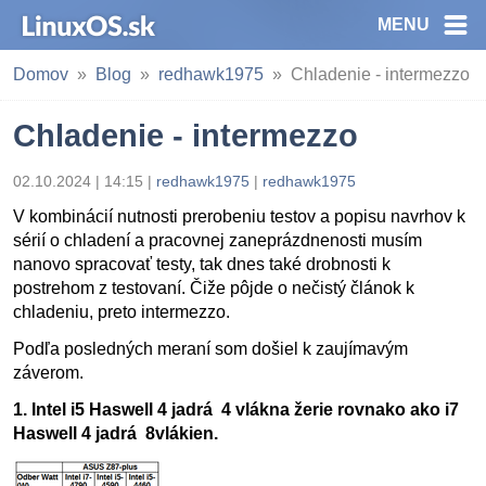
MENU
Domov
Blog
redhawk1975
Chladenie - intermezzo
Chladenie - intermezzo
02.10.2024 | 14:15
|
redhawk1975
|
redhawk1975
V kombinácií nutnosti prerobeniu testov a popisu navrhov k
sérií o chladení a pracovnej zaneprázdnenosti musím
nanovo spracovať testy, tak dnes také drobnosti k
postrehom z testovaní. Čiže pôjde o nečistý článok k
chladeniu, preto intermezzo.
Podľa posledných meraní som došiel k zaujímavým
záverom.
1. Intel i5 Haswell 4 jadrá 4 vlákna žerie rovnako ako i7
Haswell 4 jadrá 8vlákien.