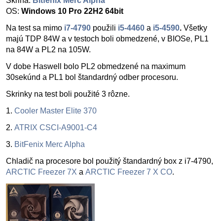
Skriňa:
Bitfenix Merc Alpha
OS:
Windows 10 Pro 22H2 64bit
Na test sa mimo
i7-4790
použili
i5-4460
a
i5-4590
.
Všetky
majú TDP 84W a v testoch boli obmedzené, v BIOSe, PL1
na 84W a PL2 na 105W.
V dobe Haswell bolo PL2 obmedzené na maximum
30sekúnd a PL1 bol štandardný odber procesoru.
Skrinky na test boli použité 3 rôzne.
1.
Cooler Master Elite 370
2.
ATRIX CSCI-A9001-C4
3.
BitFenix Merc Alpha
Chladič na procesore bol použitý štandardný box z i7-4790,
ARCTIC Freezer 7X
a
ARCTIC Freezer 7 X CO
.