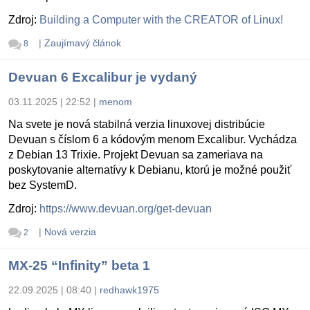
Zdroj:
Building a Computer with the CREATOR of Linux!
|
Zaujímavý článok
8
Devuan 6 Excalibur je vydaný
03.11.2025 | 22:52
|
menom
Na svete je nová stabilná verzia linuxovej distribúcie
Devuan s číslom 6 a kódovým menom Excalibur. Vychádza
z Debian 13 Trixie. Projekt Devuan sa zameriava na
poskytovanie alternatívy k Debianu, ktorú je možné použiť
bez SystemD.
Zdroj:
https://www.devuan.org/get-devuan
|
Nová verzia
2
MX-25 “Infinity” beta 1
22.09.2025 | 08:40
|
redhawk1975