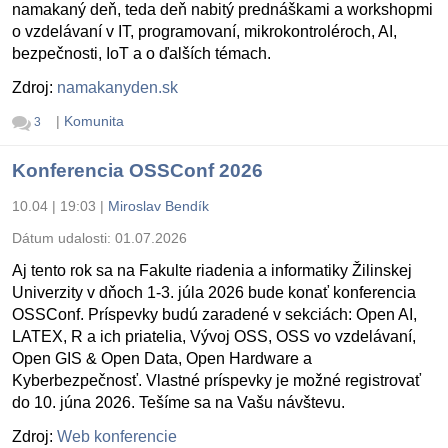
namakaný deň, teda deň nabitý prednáškami a workshopmi
o vzdelávaní v IT, programovaní, mikrokontroléroch, AI,
bezpečnosti, IoT a o ďalších témach.
Zdroj:
namakanyden.sk
|
Komunita
3
Konferencia OSSConf 2026
10.04 | 19:03
|
Miroslav Bendík
Dátum udalosti:
01.07.2026
Aj tento rok sa na Fakulte riadenia a informatiky Žilinskej
Univerzity v dňoch 1-3. júla 2026 bude konať konferencia
OSSConf. Príspevky budú zaradené v sekciách: Open AI,
LATEX, R a ich priatelia, Vývoj OSS, OSS vo vzdelávaní,
Open GIS & Open Data, Open Hardware a
Kyberbezpečnosť. Vlastné príspevky je možné registrovať
do 10. júna 2026. Tešíme sa na Vašu návštevu.
Zdroj:
Web konferencie