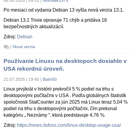
08.09.2025 | 09:01
|
redhawk1975
Po mesiaci od vydania Debian 13 vyšla nová verzia 13.1.
Debian 13.1 Trixie opravuje 71 chýb a pridáva 16
bezpečnostných aktualizácií.
Zdroj:
Debian
|
Nová verzia
Používanie Linuxu na desktopoch dosiahlo v
USA rekordnú úroveň.
21.07.2025 | 19:40
|
Balin50
Linux prvýkrát v histórii prekročil 5 % podiel na trhu s
desktopovými počítačmi v USA . Podľa globálnych štatistík
spoločnosti StatCounter za jún 2025 má Linux teraz 5,04 %
podiel na trhu s desktopovými počítačmi, čím prekonal
kategóriu „ Neznámy “, ktorá predstavuje 4,76 %.
Zdroj:
https://news.itsfoss.com/linux-desktop-usage-usa/