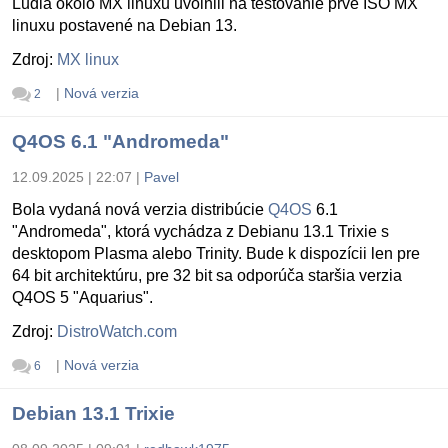
Ludia okolo MX linuxu uvolnili na testovanie prvé ISO MX
linuxu postavené na Debian 13.
Zdroj:
MX linux
|
Nová verzia
2
Q4OS 6.1 "Andromeda"
12.09.2025 | 22:07
|
Pavel
Bola vydaná nová verzia distribúcie
Q4OS
6.1
"Andromeda", ktorá vychádza z Debianu 13.1 Trixie s
desktopom Plasma alebo Trinity. Bude k dispozícii len pre
64 bit architektúru, pre 32 bit sa odporúča staršia verzia
Q4OS 5 "Aquarius".
Zdroj:
DistroWatch.com
|
Nová verzia
6
Debian 13.1 Trixie