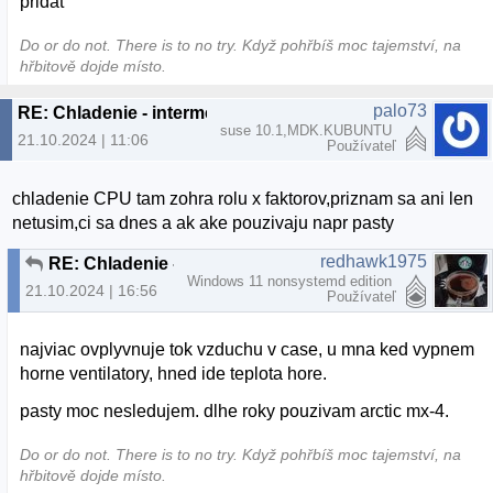
pridat
Do or do not. There is to no try.​ Když pohřbíš moc tajemství, na
hřbitově dojde místo.
palo73
RE: Chladenie - intermezzo
suse 10.1,MDK.KUBUNTU
21.10.2024 | 11:06
Používateľ
chladenie CPU tam zohra rolu x faktorov,priznam sa ani len
netusim,ci sa dnes a ak ake pouzivaju napr pasty
redhawk1975
RE: Chladenie - intermezzo
Windows 11 nonsystemd edition
21.10.2024 | 16:56
Používateľ
najviac ovplyvnuje tok vzduchu v case, u mna ked vypnem
horne ventilatory, hned ide teplota hore.
pasty moc nesledujem. dlhe roky pouzivam arctic mx-4.
Do or do not. There is to no try.​ Když pohřbíš moc tajemství, na
hřbitově dojde místo.