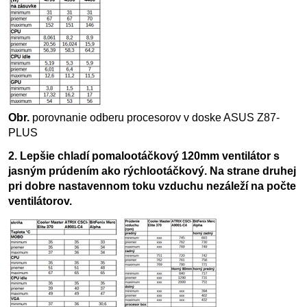
Obr.
porovnanie odberu procesorov v doske ASUS Z87-
PLUS
2. Lepšie chladí pomalootáčkový 120mm ventilátor s
jasným prúdením ako rýchlootáčkový. Na strane druhej
pri dobre nastavennom toku vzduchu nezáleží na počte
ventilátorov.