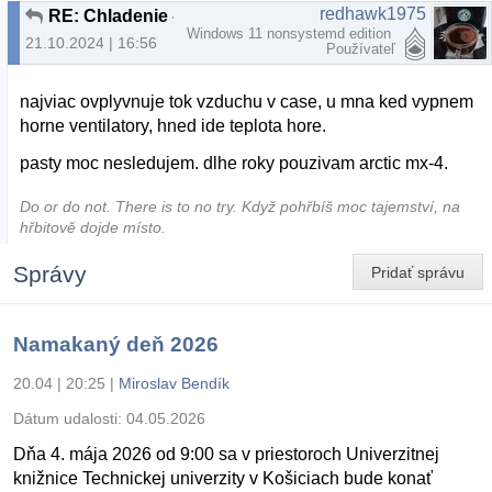
redhawk1975
RE: Chladenie - intermezzo
Windows 11 nonsystemd edition
21.10.2024 | 16:56
Používateľ
najviac ovplyvnuje tok vzduchu v case, u mna ked vypnem
horne ventilatory, hned ide teplota hore.
pasty moc nesledujem. dlhe roky pouzivam arctic mx-4.
Do or do not. There is to no try.​ Když pohřbíš moc tajemství, na
hřbitově dojde místo.
Správy
Pridať správu
Namakaný deň 2026
20.04 | 20:25
|
Miroslav Bendík
Dátum udalosti:
04.05.2026
Dňa 4. mája 2026 od 9:00 sa v priestoroch Univerzitnej
knižnice Technickej univerzity v Košiciach bude konať