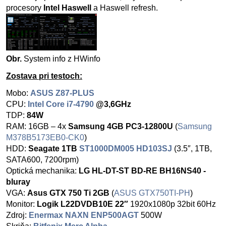
procesory
Intel Haswell
a Haswell refresh.
Obr.
System info z HWinfo
Zostava pri testoch:
Mobo:
ASUS Z87-PLUS
CPU:
Intel Core i7-4790
@3,6GHz
TDP:
84W
RAM: 16GB – 4x
Samsung 4GB PC3-12800U
(
Samsung
M378B5173EB0-CK0
)
HDD:
Seagate 1TB
ST1000DM005 HD103SJ
(3.5″, 1TB,
SATA600, 7200rpm)
Optická mechanika:
LG HL-DT-ST BD-RE BH16NS40 -
bluray
VGA:
Asus GTX 750 Ti 2GB
(
ASUS GTX750TI-PH
)
Monitor:
Logik L22DVDB10E 22″
1920x1080p 32bit 60Hz
Zdroj:
Enermax NAXN ENP500AGT
500W