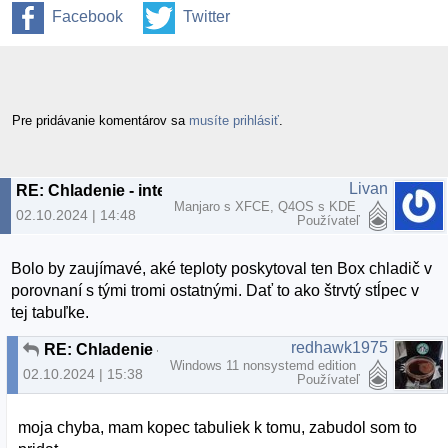
Facebook
Twitter
Pre pridávanie komentárov sa
musíte prihlásiť
.
Livan
RE: Chladenie - intermezzo
Manjaro s XFCE, Q4OS s KDE
02.10.2024 | 14:48
Používateľ
Bolo by zaujímavé, aké teploty poskytoval ten Box chladič v
porovnaní s tými tromi ostatnými. Dať to ako štrvtý stĺpec v
tej tabuľke.
redhawk1975
RE: Chladenie - intermezzo
Windows 11 nonsystemd edition
02.10.2024 | 15:38
Používateľ
moja chyba, mam kopec tabuliek k tomu, zabudol som to