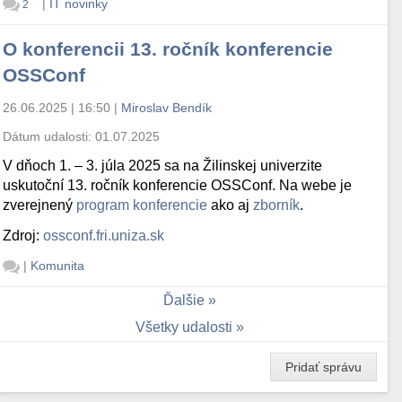
|
IT novinky
2
O konferencii 13. ročník konferencie
OSSConf
26.06.2025 | 16:50
|
Miroslav Bendík
Dátum udalosti:
01.07.2025
V dňoch 1. – 3. júla 2025 sa na Žilinskej univerzite
uskutoční 13. ročník konferencie OSSConf. Na webe je
zverejnený
program konferencie
ako aj
zborník
.
Zdroj:
ossconf.fri.uniza.sk
|
Komunita
Ďalšie
Všetky udalosti
Pridať správu