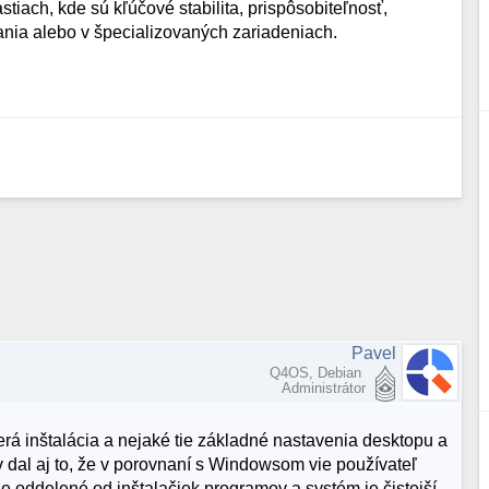
astiach, kde sú kľúčové stabilita, prispôsobiteľnosť,
ania alebo v špecializovaných zariadeniach.
Pavel
Q4OS, Debian
Administrátor
rá inštalácia a nejaké tie základné nastavenia desktopu a
ov dal aj to, že v porovnaní s Windowsom vie používateľ
e oddelené od inštalačiek programov a systém je čistejší.