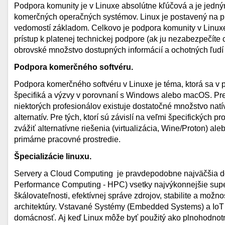
Podpora komunity je v Linuxe absolútne kľúčová a je jedným
komerčných operačných systémov. Linux je postavený na pr
vedomostí základom. Celkovo je podpora komunity v Linux
prístup k platenej technickej podpore (ak ju nezabezpečít
obrovské množstvo dostupných informácií a ochotných ľudí
Podpora komerčného softvéru.
Podpora komerčného softvéru v Linuxe je téma, ktorá sa v 
špecifiká a výzvy v porovnaní s Windows alebo macOS. Pre
niektorých profesionálov existuje dostatočné množstvo natí
alternatív. Pre tých, ktorí sú závislí na veľmi špecifických 
zvážiť alternatívne riešenia (virtualizácia, Wine/Proton) ale
primárne pracovné prostredie.
Špecializácie linuxu.
Servery a Cloud Computing je pravdepodobne najväčšia d
Performance Computing - HPC) vsetky najvýkonnejšie super
škálovateľnosti, efektívnej správe zdrojov, stabilite a možn
architektúry. Vstavané Systémy (Embedded Systems) a IoT (I
domácnosť. Aj keď Linux môže byť použitý ako plnohodnot