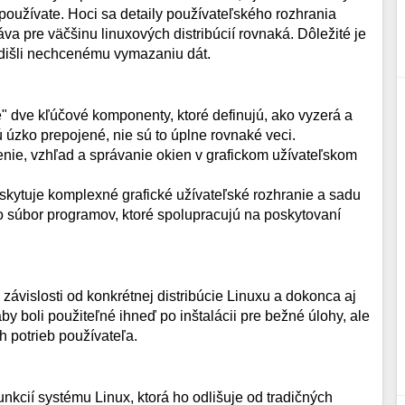
rý používate. Hoci sa detaily používateľského rozhrania
áva pre väčšinu linuxových distribúcií rovnaká. Dôležité je
edišli nechcenému vymazaniu dát.
" dve kľúčové komponenty, ktoré definujú, ako vyzerá a
ú úzko prepojené, nie sú to úplne rovnaké veci.
enie, vzhľad a správanie okien v grafickom užívateľskom
oskytuje komplexné grafické užívateľské rozhranie a sadu
to súbor programov, ktoré spolupracujú na poskytovaní
v závislosti od konkrétnej distribúcie Linuxu a dokonca aj
aby boli použiteľné ihneď po inštalácii pre bežné úlohy, ale
h potrieb používateľa.
funkcií systému Linux, ktorá ho odlišuje od tradičných