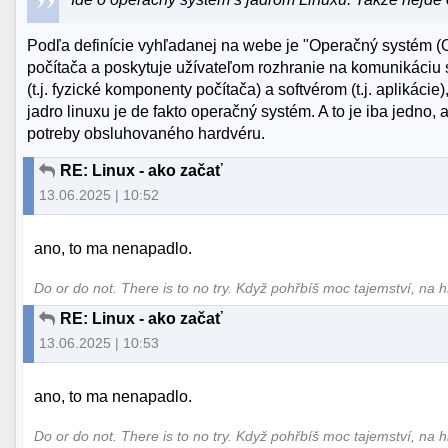
Podľa definície vyhľadanej na webe je "Operačný systém (OS
počítača a poskytuje užívateľom rozhranie na komunikáciu 
(t.j. fyzické komponenty počítača) a softvérom (t.j. aplikácie)
jadro linuxu je de fakto operačný systém. A to je iba jedn
potreby obsluhovaného hardvéru.
RE: Linux - ako začať
13.06.2025 | 10:52
ano, to ma nenapadlo.
Do or do not. There is to no try.​ Když pohřbíš moc tajemství, na 
RE: Linux - ako začať
13.06.2025 | 10:53
ano, to ma nenapadlo.
Do or do not. There is to no try.​ Když pohřbíš moc tajemství, na 