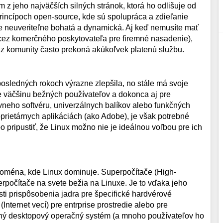
 z jeho najväčších silných stránok, ktorá ho odlišuje od
incípoch open-source, kde sú spolupráca a zdieľanie
e neuveriteľne bohatá a dynamická. Aj keď nemusíte mať
e cez komerčného poskytovateľa pre firemné nasadenie),
 z komunity často prekoná akúkoľvek platenú službu.
posledných rokoch výrazne zlepšila, no stále má svoje
 väčšinu bežných používateľov a dokonca aj pre
vneho softvéru, univerzálnych balíkov alebo funkčných
proprietárnych aplikáciách (ako Adobe), je však potrebné
bo pripustiť, že Linux možno nie je ideálnou voľbou pre ich
oména, kde Linux dominuje. Superpočítače (High-
počítače na svete bežia na Linuxe. Je to vďaka jeho
osti prispôsobenia jadra pre špecifické hardvérové
nternet vecí) pre entrprise prostredie alebo pre
ný desktopový operačný systém (a mnoho používateľov ho