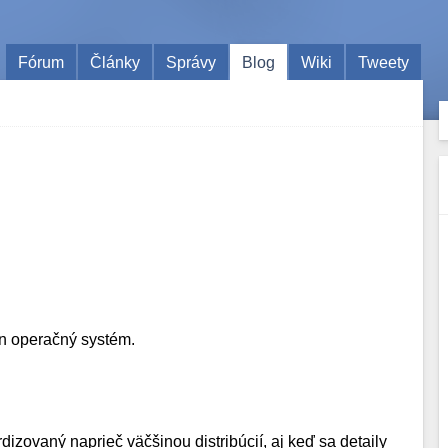
Fórum
Články
Správy
Blog
Wiki
Tweety
en operačný systém.
izovaný naprieč väčšinou distribúcií, aj keď sa detaily