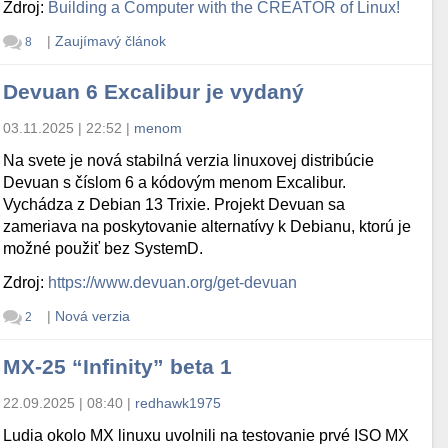
Zdroj:
Building a Computer with the CREATOR of Linux!
|
Zaujímavý článok
8
Devuan 6 Excalibur je vydaný
03.11.2025 | 22:52
|
menom
Na svete je nová stabilná verzia linuxovej distribúcie
Devuan s číslom 6 a kódovým menom Excalibur.
Vychádza z Debian 13 Trixie. Projekt Devuan sa
zameriava na poskytovanie alternatívy k Debianu, ktorú je
možné použiť bez SystemD.
Zdroj:
https://www.devuan.org/get-devuan
|
Nová verzia
2
MX-25 “Infinity” beta 1
22.09.2025 | 08:40
|
redhawk1975
Ludia okolo MX linuxu uvolnili na testovanie prvé ISO MX