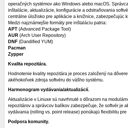
operačných systémov ako Windows alebo macOS. Správca bal
inštalácie, aktualizácie, konfigurácie a odstraňovania soft
centrálne úložisko pre aplikácie a knižnice, zabezpečujúc 
Medzi najznámejšie formáty pre inštaláciu patria:
APT
(Advanced Package Tool)
AUR
(Arch User Repository)
DNF
(Dandified YUM)
Pacman
Zypper
Kvalita repozitára.
Hodnotenie kvality repozitára je proces založený na dôvere a
akéhokoľvek zdroja softvéru do vášho systému.
Harmonogram vydávania/aktualizácií.
Aktualizácie v Linuxe sú navrhnuté s dôrazom na modulárno
repozitárov a správcov balíkov zabezpečuje, že softvér je 
vydávania (rolling vs. point release) ponúkajú flexibilitu p
Podpora komunity.