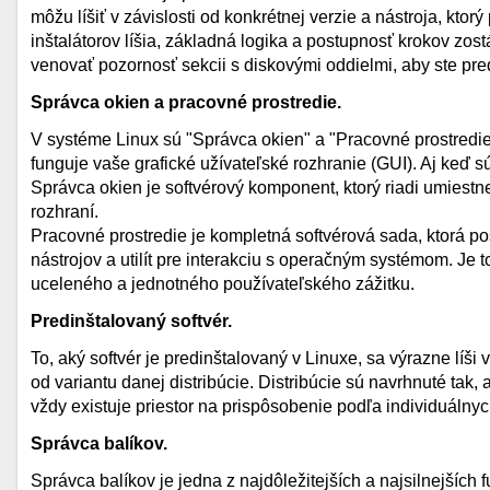
môžu líšiť v závislosti od konkrétnej verzie a nástroja, kto
inštalátorov líšia, základná logika a postupnosť krokov zost
venovať pozornosť sekcii s diskovými oddielmi, aby ste pr
Správca okien a pracovné prostredie.
V systéme Linux sú "Správca okien" a "Pracovné prostredie
funguje vaše grafické užívateľské rozhranie (GUI). Aj keď s
Správca okien je softvérový komponent, ktorý riadi umiestn
rozhraní.
Pracovné prostredie je kompletná softvérová sada, ktorá p
nástrojov a utilít pre interakciu s operačným systémom. Je 
uceleného a jednotného používateľského zážitku.
Predinštalovaný softvér.
To, aký softvér je predinštalovaný v Linuxe, sa výrazne líši 
od variantu danej distribúcie. Distribúcie sú navrhnuté tak, 
vždy existuje priestor na prispôsobenie podľa individuálnyc
Správca balíkov.
Správca balíkov je jedna z najdôležitejších a najsilnejších 