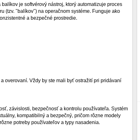
íkov je softvérový nástroj, ktorý automatizuje proces
véru (tzv. "balíkov") na operačnom systéme. Funguje ako
konzistentné a bezpečné prostredie.
 overovaní. Vždy by ste mali byť ostražití pri pridávaní
sť, závislosti, bezpečnosť a kontrolu používateľa. Systém
aktuálny, kompatibilný a bezpečný, pričom rôzne modely
re rôzne potreby používateľov a typy nasadenia.