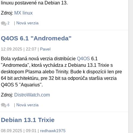
linuxu postavené na Debian 13.
Zdroj:
MX linux
|
Nová verzia
2
Q4OS 6.1 "Andromeda"
12.09.2025 | 22:07
|
Pavel
Bola vydaná nová verzia distribúcie
Q4OS
6.1
"Andromeda", ktorá vychádza z Debianu 13.1 Trixie s
desktopom Plasma alebo Trinity. Bude k dispozícii len pre
64 bit architektúru, pre 32 bit sa odporúča staršia verzia
Q4OS 5 "Aquarius".
Zdroj:
DistroWatch.com
|
Nová verzia
6
Debian 13.1 Trixie
08.09.2025 | 09:01
|
redhawk1975