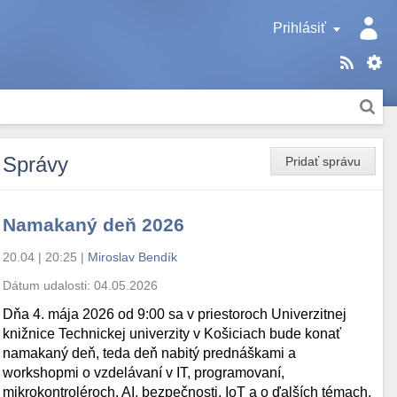
Prihlásiť
Správy
Pridať správu
Namakaný deň 2026
20.04 | 20:25
|
Miroslav Bendík
Dátum udalosti:
04.05.2026
Dňa 4. mája 2026 od 9:00 sa v priestoroch Univerzitnej
knižnice Technickej univerzity v Košiciach bude konať
namakaný deň, teda deň nabitý prednáškami a
workshopmi o vzdelávaní v IT, programovaní,
mikrokontroléroch, AI, bezpečnosti, IoT a o ďalších témach.