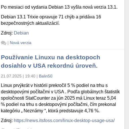
Po mesiaci od vydania Debian 13 vyšla nová verzia 13.1.
Debian 13.1 Trixie opravuje 71 chýb a pridáva 16
bezpečnostných aktualizácií.
Zdroj:
Debian
|
Nová verzia
Používanie Linuxu na desktopoch
dosiahlo v USA rekordnú úroveň.
21.07.2025 | 19:40
|
Balin50
Linux prvýkrát v histórii prekročil 5 % podiel na trhu s
desktopovými počítačmi v USA . Podľa globálnych štatistík
spoločnosti StatCounter za jún 2025 má Linux teraz 5,04
% podiel na trhu s desktopovými počítačmi, čím prekonal
kategóriu „ Neznámy “, ktorá predstavuje 4,76 %.
Zdroj:
https://news.itsfoss.com/linux-desktop-usage-usa/