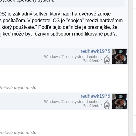
) je základný softvér, ktorý riadi hardvérové zdroje
s počítačom. V podstate, OS je "spojca" medzi hardvérom
, ktorý používate." Podľa tejto definície je presnejšie, že
o, aj keď môže byť rôznym spôsobom modifikované podľa
redhawk1975
Windows 11 nonsystemd edition
Používateľ
hřbitově dojde místo.
redhawk1975
Windows 11 nonsystemd edition
Používateľ
hřbitově dojde místo.