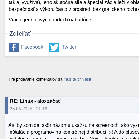
tak aj využíva), jeho skutočná sila a špecializácia leží v obl
bezpečnosť a výkon, často v prostredí bez grafického rozhr
Viac o jednotlivých bodoch nabudúce.
Zdieľať
Facebook
Twitter
Pre pridávanie komentárov sa
musíte prihlásiť
.
RE: Linux - ako začať
25.05.2025 | 21:16
Asi by som dal skôr názornú ukážku na screenoch, ako vyze
inštalácia programov na konkrétnej distribúcii :-) A do plus
inštalovať naraz viac programov bez Next a konfigy sú pekn