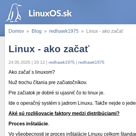
Domov
Blog
redhawk1975
Linux - ako začať
Linux - ako začať
24.05.2025 | 20:12
|
redhawk1975
|
redhawk1975
Ako začať s linuxom?
Nuž trochu čítania pre začiatočníkov.
Pre začiatok je dobré si ujasniť čo to linux je.
Ide o operačný systém s jadrom Linuxu. Takže nejde o jed
Aké sú rozlišovacie faktory medzi distribúciami?
Proces inštalácie
.
Vo všeobecnosti je proces inštalácie Linuxu celkom štandard