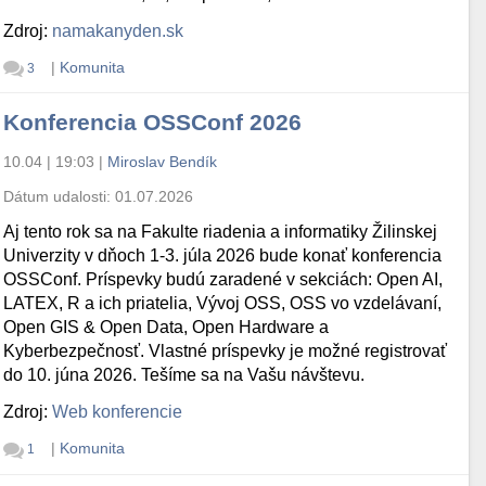
Zdroj:
namakanyden.sk
|
Komunita
3
Konferencia OSSConf 2026
10.04 | 19:03
|
Miroslav Bendík
Dátum udalosti:
01.07.2026
Aj tento rok sa na Fakulte riadenia a informatiky Žilinskej
Univerzity v dňoch 1-3. júla 2026 bude konať konferencia
OSSConf. Príspevky budú zaradené v sekciách: Open AI,
LATEX, R a ich priatelia, Vývoj OSS, OSS vo vzdelávaní,
Open GIS & Open Data, Open Hardware a
Kyberbezpečnosť. Vlastné príspevky je možné registrovať
do 10. júna 2026. Tešíme sa na Vašu návštevu.
Zdroj:
Web konferencie
|
Komunita
1