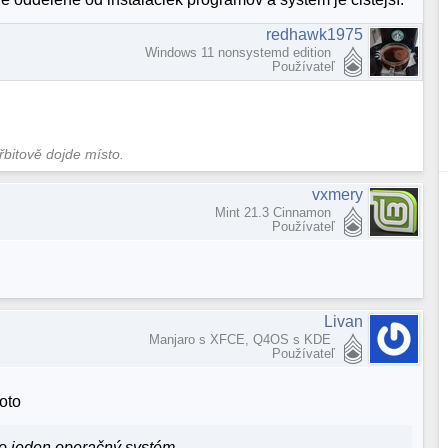
redhawk1975
Windows 11 nonsystemd edition
Používateľ
hřbitově dojde místo.
vxmery
Mint 21.3 Cinnamon
Používateľ
Livan
Manjaro s XFCE, Q4OS s KDE
Používateľ
oto
 o jeden operačný systém.