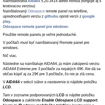
Nainštalovaná
Aida64
5.20.3414 alebo novšia (funguje aj s
testovacou verziou)
Nainštalovaný
Odospace
remote panel na telefóne,
uprednostňujem verziu z
githubu
oproti verzii z
google
play
.
Odospace remote panel pre window
s
Použitie remote panelu je veľmi jednoduché.
V počítači musí byť nainštalovaný Remote panel pre
windows.
Nič viac.
Následne sa nainštaluje AIDA64, ja mám zakúpenú verziu
AIDA64 Extreme pre 3 počítače
za nejakých 49€. Ale dá sa
občas kúpiť aj za 29€ pre 3 počítače, čo nie je zlá cena.
V
AIDA64
v sekcií
súbor
a
nastavenia
si nájdide položku
LCD
.
Tam v zozname podporovaných
LCD
si nájdite položku
Odospace
a zakliknite
Enable Odospace LCD support
.