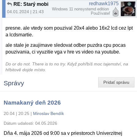
redhawk1975
RE: Starý mobil s androidom ako externý LCD panel
Windows 11 nonsystemd edition
04.01.2024 | 21:43
Používateľ
presne. ale vtedy som pouzival 20x4 alebo 16x2 lcd cez lpt
a lcdsmartie.
ale stale je zaujimave sledovat odber puzdra cpu pocas
pouzivania, ci vyuzitie vga v hre vs video na youtube.
Do or do not. There is to no try.​ Když pohřbíš moc tajemství, na
hřbitově dojde místo.
Správy
Pridať správu
Namakaný deň 2026
20.04 | 20:25
|
Miroslav Bendík
Dátum udalosti:
04.05.2026
Dňa 4. mája 2026 od 9:00 sa v priestoroch Univerzitnej