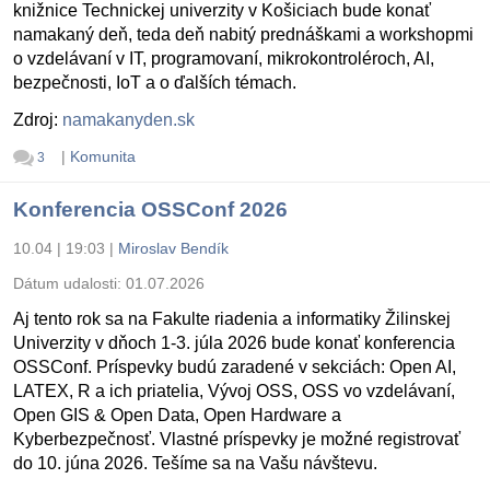
knižnice Technickej univerzity v Košiciach bude konať
namakaný deň, teda deň nabitý prednáškami a workshopmi
o vzdelávaní v IT, programovaní, mikrokontroléroch, AI,
bezpečnosti, IoT a o ďalších témach.
Zdroj:
namakanyden.sk
|
Komunita
3
Konferencia OSSConf 2026
10.04 | 19:03
|
Miroslav Bendík
Dátum udalosti:
01.07.2026
Aj tento rok sa na Fakulte riadenia a informatiky Žilinskej
Univerzity v dňoch 1-3. júla 2026 bude konať konferencia
OSSConf. Príspevky budú zaradené v sekciách: Open AI,
LATEX, R a ich priatelia, Vývoj OSS, OSS vo vzdelávaní,
Open GIS & Open Data, Open Hardware a
Kyberbezpečnosť. Vlastné príspevky je možné registrovať
do 10. júna 2026. Tešíme sa na Vašu návštevu.