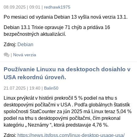
08.09.2025 | 09:01
|
redhawk1975
Po mesiaci od vydania Debian 13 vyšla nová verzia 13.1.
Debian 13.1 Trixie opravuje 71 chýb a pridáva 16
bezpečnostných aktualizácií.
Zdroj:
Debian
|
Nová verzia
Používanie Linuxu na desktopoch dosiahlo v
USA rekordnú úroveň.
21.07.2025 | 19:40
|
Balin50
Linux prvýkrát v histórii prekročil 5 % podiel na trhu s
desktopovými počítačmi v USA . Podľa globálnych štatistík
spoločnosti StatCounter za jún 2025 má Linux teraz 5,04 %
podiel na trhu s desktopovými počítačmi, čím prekonal
kategóriu „ Neznámy “, ktorá predstavuje 4,76 %.
Zdroj:
https://news.itsfoss.com/linux-desktop-usage-usa/