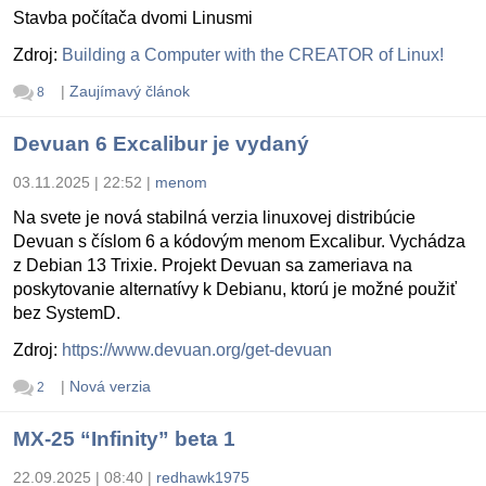
Stavba počítača dvomi Linusmi
Zdroj:
Building a Computer with the CREATOR of Linux!
|
Zaujímavý článok
8
Devuan 6 Excalibur je vydaný
03.11.2025 | 22:52
|
menom
Na svete je nová stabilná verzia linuxovej distribúcie
Devuan s číslom 6 a kódovým menom Excalibur. Vychádza
z Debian 13 Trixie. Projekt Devuan sa zameriava na
poskytovanie alternatívy k Debianu, ktorú je možné použiť
bez SystemD.
Zdroj:
https://www.devuan.org/get-devuan
|
Nová verzia
2
MX-25 “Infinity” beta 1
22.09.2025 | 08:40
|
redhawk1975