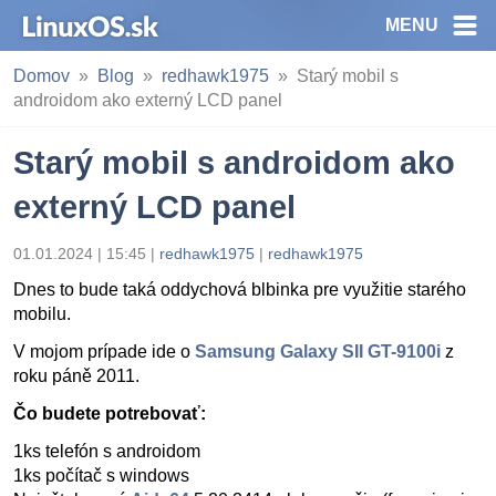
MENU
Domov
Blog
redhawk1975
Starý mobil s
androidom ako externý LCD panel
Starý mobil s androidom ako
externý LCD panel
01.01.2024 | 15:45
|
redhawk1975
|
redhawk1975
Dnes to bude taká oddychová blbinka pre využitie starého
mobilu.
V mojom prípade ide o
Samsung Galaxy SII GT-9100i
z
roku páně 2011.
Čo budete potrebovať:
1ks telefón s androidom
1ks počítač s windows