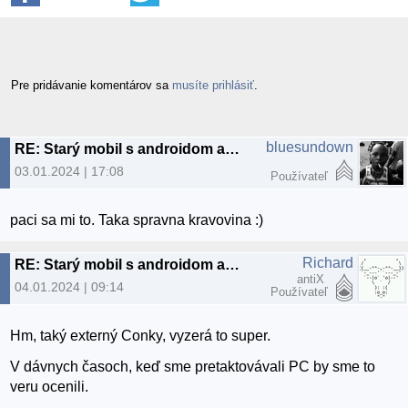
Pre pridávanie komentárov sa
musíte prihlásiť
.
bluesundown
RE: Starý mobil s androidom ako externý LCD panel
03.01.2024 | 17:08
Používateľ
paci sa mi to. Taka spravna kravovina :)
Richard
RE: Starý mobil s androidom ako externý LCD panel
antiX
04.01.2024 | 09:14
Používateľ
Hm, taký externý Conky, vyzerá to super.
V dávnych časoch, keď sme pretaktovávali PC by sme to
veru ocenili.