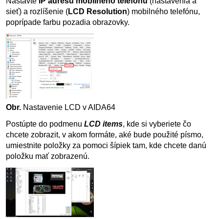
Nastavte
IP adresu mobilného telefónu
(nastavenia a
sieť) a rozlíšenie (
LCD Resolution
) mobilného telefónu,
poprípade farbu pozadia obrazovky.
Obr.
Nastavenie LCD v AIDA64
Postúpte do podmenu
LCD items
, kde si vyberiete čo
chcete zobrazit, v akom formáte, aké bude použité písmo,
umiestnite položky za pomoci šípiek tam, kde chcete danú
položku mať zobrazenú.