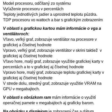
Model procesoru, odčítaný zo systému
Vyťaženie procesoru v percentách
Teploty jednotlivých jadier a uprostred teplotu púzdra.
TDP procesoru vo wattoch a bar s grafickým zobrazením
V oblasti s grafickou kartou mám informácie o vga a
ventilátoroch:
Vľavo, veľký graf, zobrazuje ventilátor na procesore v
grafickej a číselnej hodnote
Vpravo, veľký graf, zobrazuje ventilátor v skrini taktiež v
grafickej aj číselnej hodnote
Vľavo hore, malý graf, zobrazuje využitie grafickej karty v
percentách a to v grafickej aj číselnej hodnote
Vpravo hore, malý graf, zobrazuje teplotu grafickej karty v
grafickej aj číselnej hodnote
V strede dolu, stredný graf, zobrazuje využitie VRAM na
GPU v megabajtoch.
V oblasti s obrázkom ram
mám informácie o využití
operačnej pamete v megabajtoch aj graficky barom.
Na obrázku s displejom
je zobrazený čas a dátum.