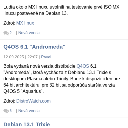
Ludia okolo MX linuxu uvolnili na testovanie prvé ISO MX
linuxu postavené na Debian 13.
Zdroj:
MX linux
|
Nová verzia
2
Q4OS 6.1 "Andromeda"
12.09.2025 | 22:07
|
Pavel
Bola vydaná nová verzia distribúcie
Q4OS
6.1
"Andromeda", ktorá vychádza z Debianu 13.1 Trixie s
desktopom Plasma alebo Trinity. Bude k dispozícii len pre
64 bit architektúru, pre 32 bit sa odporúča staršia verzia
Q4OS 5 "Aquarius".
Zdroj:
DistroWatch.com
|
Nová verzia
6
Debian 13.1 Trixie