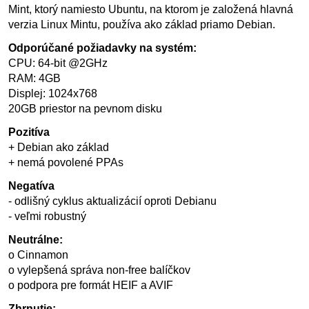
Mint, ktorý namiesto Ubuntu, na ktorom je založená hlavná
verzia Linux Mintu, používa ako základ priamo Debian.
Odporúčané požiadavky na systém:
CPU: 64-bit @2GHz
RAM: 4GB
Displej: 1024x768
20GB priestor na pevnom disku
Pozitíva
+ Debian ako základ
+ nemá povolené PPAs
Negatíva
- odlišný cyklus aktualizácií oproti Debianu
- veľmi robustný
Neutrálne:
o Cinnamon
o vylepšená správa non-free balíčkov
o podpora pre formát HEIF a AVIF
Zhrnutie: