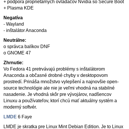
+ podpora proprietárnych ovládačov Nvidia so Secure Boot
+ Plasma KDE
Negatíva
- Wayland
- inštalátor Anaconda
Neutrálne:
o správca balíkov DNF
o GNOME 47
Zhrnutie:
Vo Fedora 41 pretrvávajú problémy s inštalátorom
Anaconda a občasné drobné chyby v desktopovom
prostredí. Prináša množstvo vylepšení a najnovšie open-
source technológie ale nie je veľmi vhodná na stabilné
nasadenie. Je vhodná skôr pre vývojárov, nadšencov
Linuxu a používateľov, ktorí chcú mať aktuálny systém a
moderný softvér.
LMDE
6 Faye
LMDE je skratka pre Linux Mint Debian Edition. Je to Linux