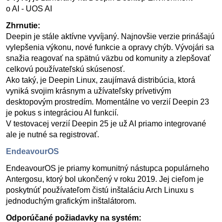
o AI - UOS AI
Zhrnutie:
Deepin je stále aktívne vyvíjaný. Najnovšie verzie prinášajú
vylepšenia výkonu, nové funkcie a opravy chýb. Vývojári sa
snažia reagovať na spätnú väzbu od komunity a zlepšovať
celkovú používateľskú skúsenosť.
Ako taký, je Deepin Linux, zaujímavá distribúcia, ktorá
vyniká svojim krásnym a užívateľsky prívetivým
desktopovým prostredím. Momentálne vo verzií Deepin 23
je pokus s integráciou AI funkcií.
V testovacej verzií Deepin 25 je už AI priamo integrované
ale je nutné sa registrovať.
EndeavourOS
EndeavourOS je priamy komunitný nástupca populárneho
Antergosu, ktorý bol ukončený v roku 2019. Jej cieľom je
poskytnúť používateľom čistú inštaláciu Arch Linuxu s
jednoduchým grafickým inštalátorom.
Odporúčané požiadavky na systém: