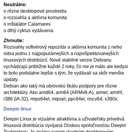
Neutrálne:
o rôzne desktopové prostredia
o rozsiahla a aktívna komunita
o inštalátor Calamares
o dlhý cyklus vydávania
Zhrnutie:
Rozsiahly softvérový repozitár a aktívna komunita z neho
robia jednu z najpopulárnejších a najrešpektovanejších
linuxových distribúcií. Nové stabilné verzie Debianu
vychádzajú približne každé 2 roky, čo nie je málo ale kedysi
to bolo podstatne lepšie s tým, že vydávali sa skôr menšie
updaty.
Debian ako taký má obrovskú škálu podpory pre rôzne
architektúry. Ako amd64, arm64 (ARMv8-A), armel, armhf,
i386 (IA-32), mips64el, mipsel, ppc64el, riscv64, s390x.
Deepin linux
Deepin Linux je vizuálne atraktívna a užívateľsky prívetivá
linuxová distribúcia vyvíjaná čínskou spoločnosťou Deepin
Technology. Je známa svojim vlastným desktopovým