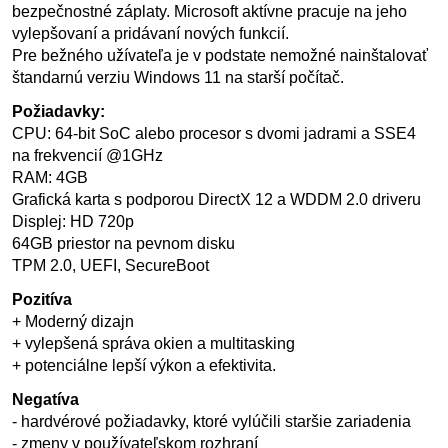
bezpečnostné záplaty. Microsoft aktívne pracuje na jeho
vylepšovaní a pridávaní nových funkcií.
Pre bežného užívateľa je v podstate nemožné nainštalovať
štandarnú verziu Windows 11 na starší počítač.
Požiadavky:
CPU: 64-bit SoC alebo procesor s dvomi jadrami a SSE4
na frekvencií @1GHz
RAM: 4GB
Grafická karta s podporou DirectX 12 a WDDM 2.0 driveru
Displej: HD 720p
64GB priestor na pevnom disku
TPM 2.0, UEFI, SecureBoot
Pozitíva
+ Moderný dizajn
+ vylepšená správa okien a multitasking
+ potenciálne lepší výkon a efektivita.
Negatíva
- hardvérové požiadavky, ktoré vylúčili staršie zariadenia
- zmeny v používateľskom rozhraní