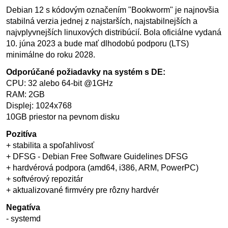
Debian 12 s kódovým označením "Bookworm" je najnovšia
stabilná verzia jednej z najstarších, najstabilnejších a
najvplyvnejších linuxových distribúcií. Bola oficiálne vydaná
10. júna 2023 a bude mať dlhodobú podporu (LTS)
minimálne do roku 2028.
Odporúčané požiadavky na systém s DE:
CPU: 32 alebo 64-bit @1GHz
RAM: 2GB
Displej: 1024x768
10GB priestor na pevnom disku
Pozitíva
+ stabilita a spoľahlivosť
+ DFSG - Debian Free Software Guidelines DFSG
+ hardvérová podpora (amd64, i386, ARM, PowerPC)
+ softvérový repozitár
+ aktualizované firmvéry pre rôzny hardvér
Negatíva
- systemd