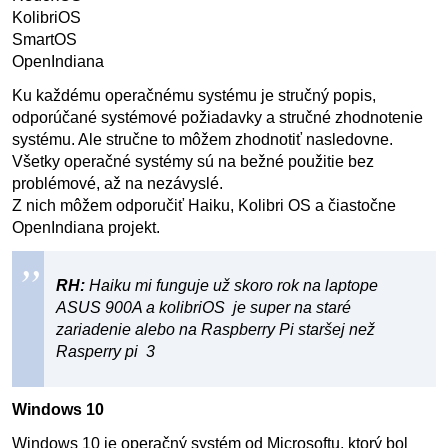
KolibriOS
SmartOS
OpenIndiana
Ku každému operačnému systému je stručný popis,
odporúčané systémové požiadavky a stručné zhodnotenie
systému. Ale stručne to môžem zhodnotiť nasledovne.
Všetky operačné systémy sú na bežné použitie bez
problémové, až na nezávyslé.
Z nich môžem odporučiť Haiku, Kolibri OS a čiastočne
OpenIndiana projekt.
RH:
Haiku mi funguje už skoro rok na laptope
ASUS 900A a kolibriOS je super na staré
zariadenie alebo na Raspberry Pi staršej než
Rasperry pi 3
Windows 10
Windows 10 je operačný systém od Microsoftu, ktorý bol