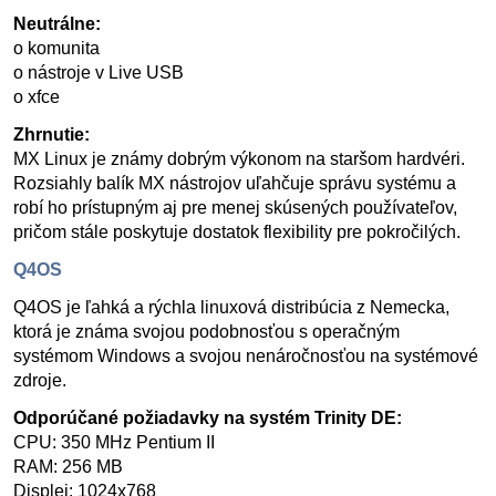
Neutrálne:
o komunita
o nástroje v Live USB
o xfce
Zhrnutie:
MX Linux je známy dobrým výkonom na staršom hardvéri.
Rozsiahly balík MX nástrojov uľahčuje správu systému a
robí ho prístupným aj pre menej skúsených používateľov,
pričom stále poskytuje dostatok flexibility pre pokročilých.
Q4OS
Q4OS je ľahká a rýchla linuxová distribúcia z Nemecka,
ktorá je známa svojou podobnosťou s operačným
systémom Windows a svojou nenáročnosťou na systémové
zdroje.
Odporúčané požiadavky na systém Trinity DE:
CPU: 350 MHz Pentium II
RAM: 256 MB
Displej: 1024x768