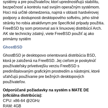
systémy a pre používateľov, ktorí uprednostňujú stabilitu,
bezpečnosť a kontrolu nad svojím operačným systémom.
Hoci má určité obmedzenia, najmä v oblasti hardvérovej
podpory a dostupnosti desktopového softvéru, jeho silné
stránky ho robia atraktívnym pre špecifické prípady použitia.
FreeBSD by som prorovnal asi k linuxovej distribúcií Arch.
AK ste technicky zdatný, viete FreeBSD použiť aj ako
primárny systém
GhostBSD
GhostBSD je desktopovo orientovaná distribúcia BSD,
ktorá je založená na FreeBSD. Jej cieľom je poskytnúť
používateľsky prívetivejšiu verziu FreeBSD s
predinštalovaným grafickým prostredím a nástrojmi, ktoré
uľahčujú používanie pre bežných desktopových
používateľov.
Odporúčané požiadavky na systém s MATE DE
(oficiálna distribúcia):
CPU: x86-64 @2GHz
RAM: 4GB