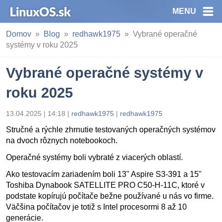
MENU
Domov
Blog
redhawk1975
Vybrané operačné
systémy v roku 2025
Vybrané operačné systémy v
roku 2025
13.04.2025 | 14:18
|
redhawk1975
|
redhawk1975
Stručné a rýchle zhrnutie testovaných operačných systémov
na dvoch rôznych notebookoch.
Operačné systémy boli vybraté z viacerých oblastí.
Ako testovacím zariadením boli 13" Aspire S3-391 a 15"
Toshiba Dynabook SATELLITE PRO C50-H-11C, ktoré v
podstate kopírujú počítače bežne používané u nás vo firme.
Väčšina počítačov je totiž s Intel procesormi 8 až 10
generácie.