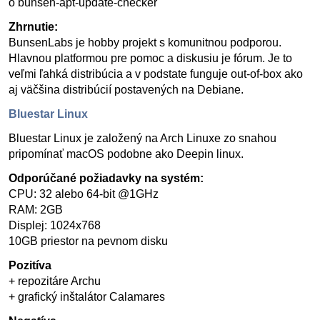
o bunsen-apt-update-checker
Zhrnutie:
BunsenLabs je hobby projekt s komunitnou podporou.
Hlavnou platformou pre pomoc a diskusiu je fórum. Je to
veľmi ľahká distribúcia a v podstate funguje out-of-box ako
aj väčšina distribúcií postavených na Debiane.
Bluestar Linux
Bluestar Linux je založený na Arch Linuxe zo snahou
pripomínať macOS podobne ako Deepin linux.
Odporúčané požiadavky na systém:
CPU: 32 alebo 64-bit @1GHz
RAM: 2GB
Displej: 1024x768
10GB priestor na pevnom disku
Pozitíva
+ repozitáre Archu
+ grafický inštalátor Calamares