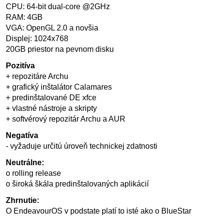
CPU: 64-bit dual-core @2GHz
RAM: 4GB
VGA: OpenGL 2.0 a novšia
Displej: 1024x768
20GB priestor na pevnom disku
Pozitíva
+ repozitáre Archu
+ grafický inštalátor Calamares
+ predinštalované DE xfce
+ vlastné nástroje a skripty
+ softvérový repozitár Archu a AUR
Negatíva
- vyžaduje určitú úroveň technickej zdatnosti
Neutrálne:
o rolling release
o široká škála predinštalovaných aplikácií
Zhrnutie:
O EndeavourOS v podstate platí to isté ako o BlueStar