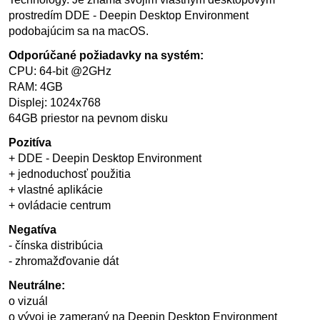
prostredím DDE - Deepin Desktop Environment
podobajúcim sa na macOS.
Odporúčané požiadavky na systém:
CPU: 64-bit @2GHz
RAM: 4GB
Displej: 1024x768
64GB priestor na pevnom disku
Pozitíva
+ DDE - Deepin Desktop Environment
+ jednoduchosť použitia
+ vlastné aplikácie
+ ovládacie centrum
Negatíva
- čínska distribúcia
- zhromažďovanie dát
Neutrálne:
o vizuál
o vývoj je zameraný na Deepin Desktop Environment