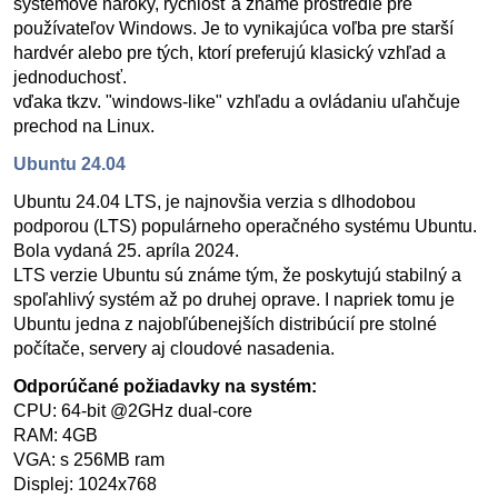
systémové nároky, rýchlosť a známe prostredie pre
používateľov Windows. Je to vynikajúca voľba pre starší
hardvér alebo pre tých, ktorí preferujú klasický vzhľad a
jednoduchosť.
vďaka tkzv. "windows-like" vzhľadu a ovládaniu uľahčuje
prechod na Linux.
Ubuntu 24.04
Ubuntu 24.04 LTS, je najnovšia verzia s dlhodobou
podporou (LTS) populárneho operačného systému Ubuntu.
Bola vydaná 25. apríla 2024.
LTS verzie Ubuntu sú známe tým, že poskytujú stabilný a
spoľahlivý systém až po druhej oprave. I napriek tomu je
Ubuntu jedna z najobľúbenejších distribúcií pre stolné
počítače, servery aj cloudové nasadenia.
Odporúčané požiadavky na systém:
CPU: 64-bit @2GHz dual-core
RAM: 4GB
VGA: s 256MB ram
Displej: 1024x768