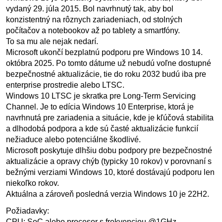
vydaný 29. júla 2015. Bol navrhnutý tak, aby bol
konzistentný na rôznych zariadeniach, od stolných
počítačov a notebookov až po tablety a smartfóny.
To sa mu ale nejak nedarí.
Microsoft ukončí bezplatnú podporu pre Windows 10 14.
októbra 2025. Po tomto dátume už nebudú voľne dostupné
bezpečnostné aktualizácie, tie do roku 2032 budú iba pre
enterprise prostredie alebo LTSC.
Windows 10 LTSC je skratka pre Long-Term Servicing
Channel. Je to edícia Windows 10 Enterprise, ktorá je
navrhnutá pre zariadenia a situácie, kde je kľúčová stabilita
a dlhodobá podpora a kde sú časté aktualizácie funkcií
nežiaduce alebo potenciálne škodlivé.
Microsoft poskytuje dlhšiu dobu podpory pre bezpečnostné
aktualizácie a opravy chýb (typicky 10 rokov) v porovnaní s
bežnými verziami Windows 10, ktoré dostávajú podporu len
niekoľko rokov.
Aktuálna a zároveň posledná verzia Windows 10 je 22H2.
Požiadavky:
CPU: SoC alebo procesor s frekvenciou @1GHz