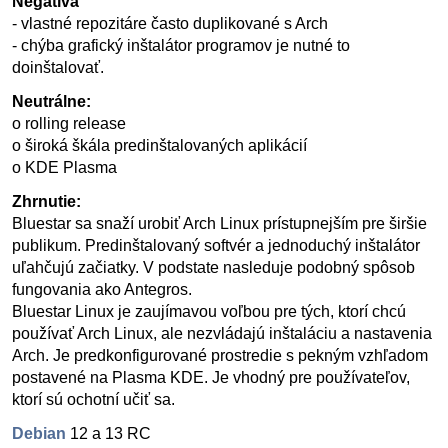
Negatíva
- vlastné repozitáre často duplikované s Arch
- chýba grafický inštalátor programov je nutné to
doinštalovať.
Neutrálne:
o rolling release
o široká škála predinštalovaných aplikácií
o KDE Plasma
Zhrnutie:
Bluestar sa snaží urobiť Arch Linux prístupnejším pre širšie
publikum. Predinštalovaný softvér a jednoduchý inštalátor
uľahčujú začiatky. V podstate nasleduje podobný spôsob
fungovania ako Antegros.
Bluestar Linux je zaujímavou voľbou pre tých, ktorí chcú
používať Arch Linux, ale nezvládajú inštaláciu a nastavenia
Arch. Je predkonfigurované prostredie s pekným vzhľadom
postavené na Plasma KDE. Je vhodný pre používateľov,
ktorí sú ochotní učiť sa.
Debian
12 a 13 RC