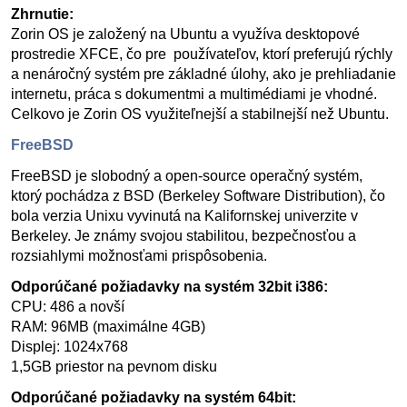
Zhrnutie:
Zorin OS je založený na Ubuntu a využíva desktopové
prostredie XFCE, čo pre používateľov, ktorí preferujú rýchly
a nenáročný systém pre základné úlohy, ako je prehliadanie
internetu, práca s dokumentmi a multimédiami je vhodné.
Celkovo je Zorin OS využiteľnejší a stabilnejší než Ubuntu.
FreeBSD
FreeBSD je slobodný a open-source operačný systém,
ktorý pochádza z BSD (Berkeley Software Distribution), čo
bola verzia Unixu vyvinutá na Kalifornskej univerzite v
Berkeley. Je známy svojou stabilitou, bezpečnosťou a
rozsiahlymi možnosťami prispôsobenia.
Odporúčané požiadavky na systém 32bit i386:
CPU: 486 a novší
RAM: 96MB (maximálne 4GB)
Displej: 1024x768
1,5GB priestor na pevnom disku
Odporúčané požiadavky na systém 64bit: