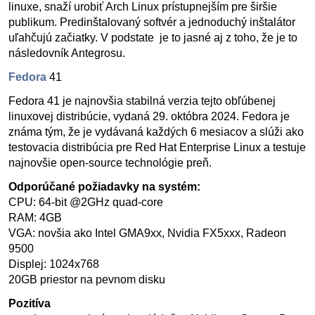
linuxe, snaží urobiť Arch Linux prístupnejším pre širšie
publikum. Predinštalovaný softvér a jednoduchý inštalátor
uľahčujú začiatky. V podstate je to jasné aj z toho, že je to
následovník Antegrosu.
Fedora
41
Fedora 41 je najnovšia stabilná verzia tejto obľúbenej
linuxovej distribúcie, vydaná 29. októbra 2024. Fedora je
známa tým, že je vydávaná každých 6 mesiacov a slúži ako
testovacia distribúcia pre Red Hat Enterprise Linux a testuje
najnovšie open-source technológie preň.
Odporúčané požiadavky na systém:
CPU: 64-bit @2GHz quad-core
RAM: 4GB
VGA: novšia ako Intel GMA9xx, Nvidia FX5xxx, Radeon
9500
Displej: 1024x768
20GB priestor na pevnom disku
Pozitíva