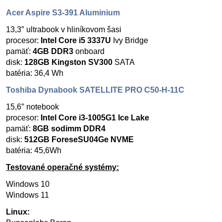
Acer Aspire S3-391 Aluminium
13,3″ ultrabook v hliníkovom šasi
procesor:
Intel Core i5 3337U
Ivy Bridge
pamäť:
4GB DDR3
onboard
disk:
128GB Kingston SV300
SATA
batéria: 36,4 Wh
Toshiba Dynabook SATELLITE PRO C50-H-11C
15,6″ notebook
procesor:
Intel Core i3-1005G1 Ice Lake
pamäť:
8GB sodimm DDR4
disk:
512GB ForeseSU04Ge NVME
batéria: 45,6Wh
Testované operačné systémy:
Windows 10
Windows 11
Linux: