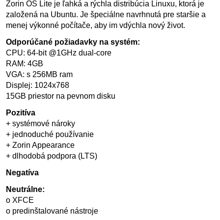
Zorin OS Lite je ľahká a rýchla distribúcia Linuxu, ktorá je
založená na Ubuntu. Je špeciálne navrhnutá pre staršie a
menej výkonné počítače, aby im vdýchla nový život.
Odporúčané požiadavky na systém:
CPU: 64-bit @1GHz dual-core
RAM: 4GB
VGA: s 256MB ram
Displej: 1024x768
15GB priestor na pevnom disku
Pozitíva
+ systémové nároky
+ jednoduché používanie
+ Zorin Appearance
+ dlhodobá podpora (LTS)
Negatíva
Neutrálne:
o XFCE
o predinštalované nástroje