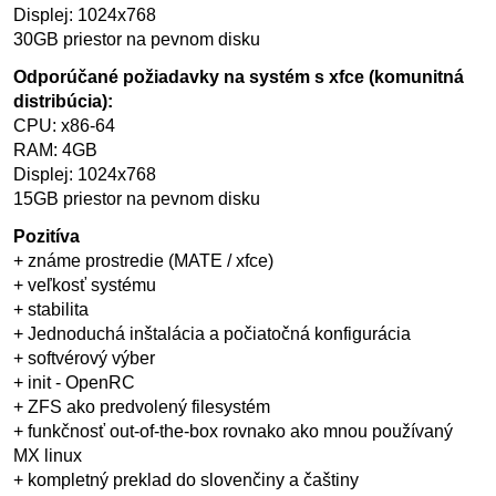
Displej: 1024x768
30GB priestor na pevnom disku
Odporúčané požiadavky na systém s xfce (komunitná
distribúcia):
CPU: x86-64
RAM: 4GB
Displej: 1024x768
15GB priestor na pevnom disku
Pozitíva
+ známe prostredie (MATE / xfce)
+ veľkosť systému
+ stabilita
+ Jednoduchá inštalácia a počiatočná konfigurácia
+ softvérový výber
+ init - OpenRC
+ ZFS ako predvolený filesystém
+ funkčnosť out-of-the-box rovnako ako mnou používaný
MX linux
+ kompletný preklad do slovenčiny a čaštiny