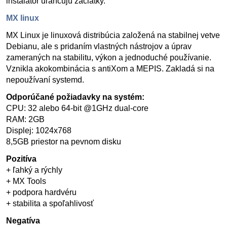
inštalátor uľahčujú začiatky.
MX linux
MX Linux je linuxová distribúcia založená na stabilnej vetve
Debianu, ale s pridaním vlastných nástrojov a úprav
zameraných na stabilitu, výkon a jednoduché používanie.
Vznikla akokombinácia s antiXom a MEPIS. Zakladá si na
nepoužívaní systemd.
Odporúčané požiadavky na systém:
CPU: 32 alebo 64-bit @1GHz dual-core
RAM: 2GB
Displej: 1024x768
8,5GB priestor na pevnom disku
Pozitíva
+ ľahký a rýchly
+ MX Tools
+ podpora hardvéru
+ stabilita a spoľahlivosť
Negatíva