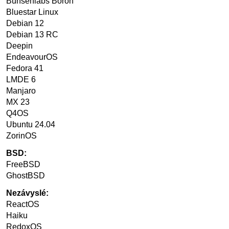
Bunsenlabs Boron
Bluestar Linux
Debian 12
Debian 13 RC
Deepin
EndeavourOS
Fedora 41
LMDE 6
Manjaro
MX 23
Q4OS
Ubuntu 24.04
ZorinOS
BSD:
FreeBSD
GhostBSD
Nezávyslé:
ReactOS
Haiku
RedoxOS