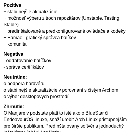
Pozitíva
+ stabilnejšie aktualizácie
+ možnosť výberu z troch repozitárov (Unstable, Testing,
Stable)
+ predinštalované a predkonfigurované ovládače a kodeky
+ Pamac - grafický správca balíkov
+ komunita
Negatíva
- odďaľovanie balíčkov
- správa certifikátov
Neutrálne:
o podpora hardvéru
o stabilnejšie aktualizácie v porovnaní s čistým Archom
o výber desktopových prostredí
Zhrnutie:
O Manjare v podstate platí to isté ako o BlueStar či
EndeavourOS linuxe, snaží urobiť Arch Linux prístupnejším
pre širšie publikum. Predinštalovaný softvér a jednoduchý