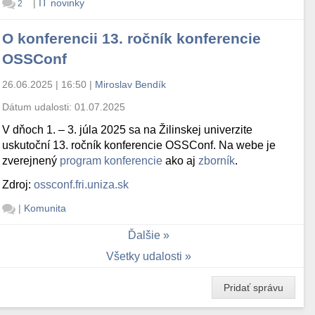
|
IT novinky
2
O konferencii 13. ročník konferencie
OSSConf
26.06.2025 | 16:50
|
Miroslav Bendík
Dátum udalosti:
01.07.2025
V dňoch 1. – 3. júla 2025 sa na Žilinskej univerzite
uskutoční 13. ročník konferencie OSSConf. Na webe je
zverejnený
program konferencie
ako aj
zborník
.
Zdroj:
ossconf.fri.uniza.sk
|
Komunita
Ďalšie
Všetky udalosti
Pridať správu