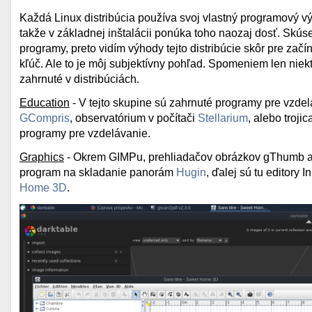
Každá Linux distribúcia používa svoj vlastný programový vý
takže v základnej inštalácii ponúka toho naozaj dosť. Skús
programy, preto vidím výhody tejto distribúcie skôr pre začí
kľúč. Ale to je môj subjektívny pohľad. Spomeniem len nie
zahrnuté v distribúciách.
Education
- V tejto skupine sú zahrnuté programy pre vzdel
GCompris
, observatórium v počítači
Stellarium
, alebo troji
programy pre vzdelávanie.
Graphics
- Okrem GIMPu, prehliadačov obrázkov gThumb a L
program na skladanie panorám
Hugin
, ďalej sú tu editory
Home 3D
.