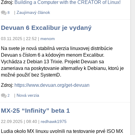
Zdroj:
Building a Computer with the CREATOR of Linux!
|
Zaujímavý článok
8
Devuan 6 Excalibur je vydaný
03.11.2025 | 22:52
|
menom
Na svete je nová stabilná verzia linuxovej distribúcie
Devuan s číslom 6 a kódovým menom Excalibur.
Vychádza z Debian 13 Trixie. Projekt Devuan sa
zameriava na poskytovanie alternatívy k Debianu, ktorú je
možné použiť bez SystemD.
Zdroj:
https://www.devuan.org/get-devuan
|
Nová verzia
2
MX-25 “Infinity” beta 1
22.09.2025 | 08:40
|
redhawk1975
Ludia okolo MX linuxu uvolnili na testovanie prvé ISO MX