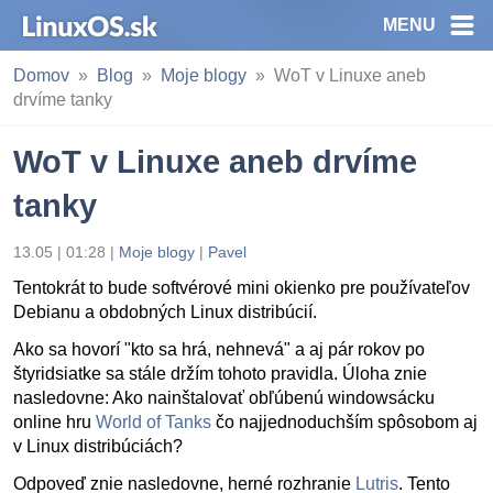
MENU
Domov
Blog
Moje blogy
WoT v Linuxe aneb
drvíme tanky
WoT v Linuxe aneb drvíme
tanky
13.05 | 01:28
|
Moje blogy
|
Pavel
Tentokrát to bude softvérové mini okienko pre používateľov
Debianu a obdobných Linux distribúcií.
Ako sa hovorí "kto sa hrá, nehnevá" a aj pár rokov po
štyridsiatke sa stále držím tohoto pravidla. Úloha znie
nasledovne: Ako nainštalovať obľúbenú windowsácku
online hru
World of Tanks
čo najjednoduchším spôsobom aj
v Linux distribúciách?
Odpoveď znie nasledovne, herné rozhranie
Lutris
. Tento