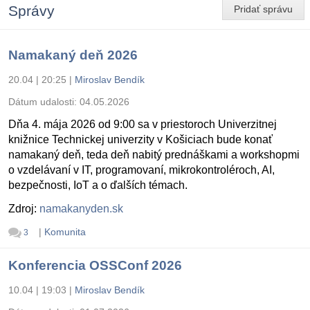
Správy
Pridať správu
Namakaný deň 2026
20.04 | 20:25
|
Miroslav Bendík
Dátum udalosti:
04.05.2026
Dňa 4. mája 2026 od 9:00 sa v priestoroch Univerzitnej
knižnice Technickej univerzity v Košiciach bude konať
namakaný deň, teda deň nabitý prednáškami a workshopmi
o vzdelávaní v IT, programovaní, mikrokontroléroch, AI,
bezpečnosti, IoT a o ďalších témach.
Zdroj:
namakanyden.sk
|
Komunita
3
Konferencia OSSConf 2026
10.04 | 19:03
|
Miroslav Bendík