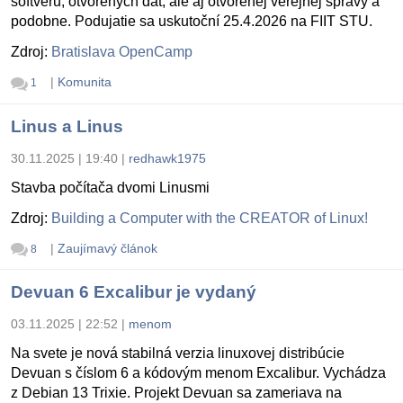
softvéru, otvorených dát, ale aj otvorenej verejnej správy a
podobne. Podujatie sa uskutoční 25.4.2026 na FIIT STU.
Zdroj:
Bratislava OpenCamp
|
Komunita
1
Linus a Linus
30.11.2025 | 19:40
|
redhawk1975
Stavba počítača dvomi Linusmi
Zdroj:
Building a Computer with the CREATOR of Linux!
|
Zaujímavý článok
8
Devuan 6 Excalibur je vydaný
03.11.2025 | 22:52
|
menom
Na svete je nová stabilná verzia linuxovej distribúcie
Devuan s číslom 6 a kódovým menom Excalibur. Vychádza
z Debian 13 Trixie. Projekt Devuan sa zameriava na