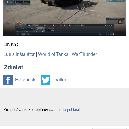
LINKY:
Lutris inštalátor
|
World of Tanks
|
WarThunder
Zdieľať
Facebook
Twitter
Pre pridávanie komentárov sa
musíte prihlásiť
.