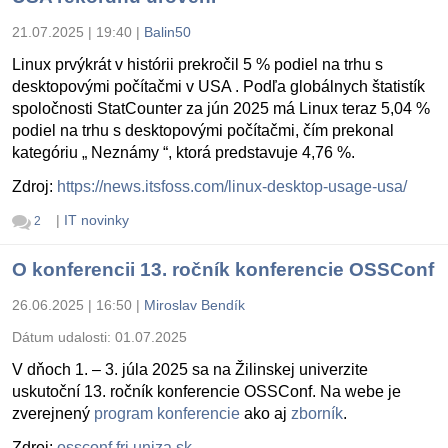
21.07.2025 | 19:40
|
Balin50
Linux prvýkrát v histórii prekročil 5 % podiel na trhu s
desktopovými počítačmi v USA . Podľa globálnych štatistík
spoločnosti StatCounter za jún 2025 má Linux teraz 5,04 %
podiel na trhu s desktopovými počítačmi, čím prekonal
kategóriu „ Neznámy “, ktorá predstavuje 4,76 %.
Zdroj:
https://news.itsfoss.com/linux-desktop-usage-usa/
|
IT novinky
2
O konferencii 13. ročník konferencie OSSConf
26.06.2025 | 16:50
|
Miroslav Bendík
Dátum udalosti:
01.07.2025
V dňoch 1. – 3. júla 2025 sa na Žilinskej univerzite
uskutoční 13. ročník konferencie OSSConf. Na webe je
zverejnený
program konferencie
ako aj
zborník
.
Zdroj:
ossconf.fri.uniza.sk