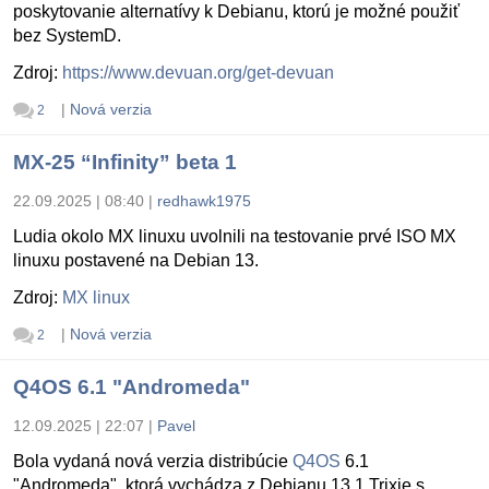
poskytovanie alternatívy k Debianu, ktorú je možné použiť
bez SystemD.
Zdroj:
https://www.devuan.org/get-devuan
|
Nová verzia
2
MX-25 “Infinity” beta 1
22.09.2025 | 08:40
|
redhawk1975
Ludia okolo MX linuxu uvolnili na testovanie prvé ISO MX
linuxu postavené na Debian 13.
Zdroj:
MX linux
|
Nová verzia
2
Q4OS 6.1 "Andromeda"
12.09.2025 | 22:07
|
Pavel
Bola vydaná nová verzia distribúcie
Q4OS
6.1
"Andromeda", ktorá vychádza z Debianu 13.1 Trixie s