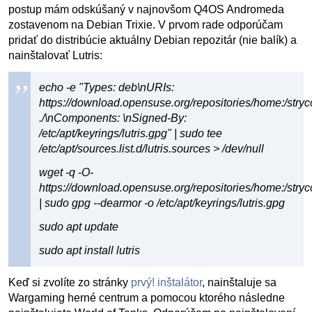
postup mám odskúšaný v najnovšom Q4OS Andromeda
zostavenom na Debian Trixie. V prvom rade odporúčam
pridať do distribúcie aktuálny Debian repozitár (nie balík) a
nainštalovať Lutris:
echo -e "Types: deb\nURIs:
https://download.opensuse.org/repositories/home:/stryco
./\nComponents: \nSigned-By:
/etc/apt/keyrings/lutris.gpg" | sudo tee
/etc/apt/sources.list.d/lutris.sources > /dev/null
wget -q -O-
https://download.opensuse.org/repositories/home:/stryc
| sudo gpg --dearmor -o /etc/apt/keyrings/lutris.gpg
sudo apt update
sudo apt install lutris
Keď si zvolíte zo stránky
prvý! inštalátor
, nainštaluje sa
Wargaming herné centrum a pomocou ktorého následne