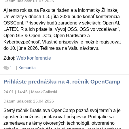
Dátum udalosti:
01.07.2026
Aj tento rok sa na Fakulte riadenia a informatiky Žilinskej
Univerzity v dňoch 1-3. júla 2026 bude konať konferencia
OSSConf. Príspevky budú zaradené v sekciách: Open AI,
LATEX, R a ich priatelia, Vývoj OSS, OSS vo vzdelávaní,
Open GIS & Open Data, Open Hardware a
Kyberbezpečnosť. Vlastné príspevky je možné registrovať
do 10. júna 2026. Tešíme sa na Vašu návštevu.
Zdroj:
Web konferencie
|
Komunita
1
Prihláste prednášku na 4. ročník OpenCamp
24.01 | 14:45
|
MarekGalinski
Dátum udalosti:
25.04.2026
Štvrtý ročník Bratislava OpenCamp pozná svoj termín a je
spustená možnosť prihlasovať príspevky. Podujatie sa
zameriava na témy otvorených technológii, otvoreného