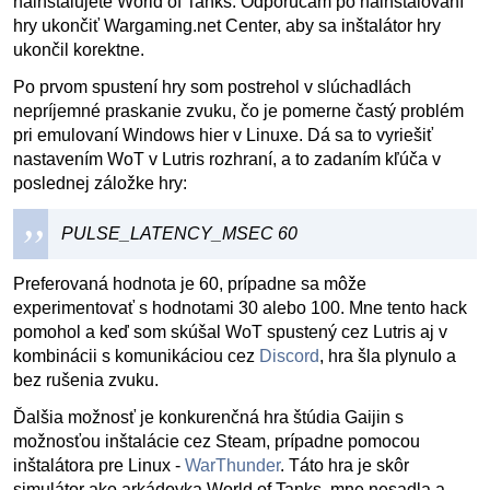
nainštalujete World of Tanks. Odporúčam po nainštalovaní
hry ukončiť Wargaming.net Center, aby sa inštalátor hry
ukončil korektne.
Po prvom spustení hry som postrehol v slúchadlách
nepríjemné praskanie zvuku, čo je pomerne častý problém
pri emulovaní Windows hier v Linuxe. Dá sa to vyriešiť
nastavením WoT v Lutris rozhraní, a to zadaním kľúča v
poslednej záložke hry:
PULSE_LATENCY_MSEC 60
Preferovaná hodnota je 60, prípadne sa môže
experimentovať s hodnotami 30 alebo 100. Mne tento hack
pomohol a keď som skúšal WoT spustený cez Lutris aj v
kombinácii s komunikáciou cez
Discord
, hra šla plynulo a
bez rušenia zvuku.
Ďalšia možnosť je konkurenčná hra štúdia Gaijin s
možnosťou inštalácie cez Steam, prípadne pomocou
inštalátora pre Linux -
WarThunder
. Táto hra je skôr
simulátor ako arkádovka World of Tanks, mne nesadla a