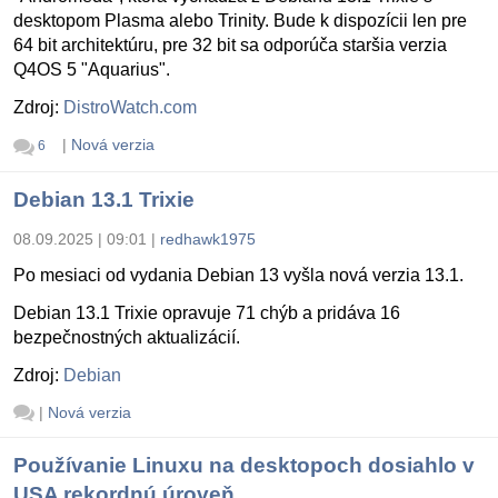
desktopom Plasma alebo Trinity. Bude k dispozícii len pre
64 bit architektúru, pre 32 bit sa odporúča staršia verzia
Q4OS 5 "Aquarius".
Zdroj:
DistroWatch.com
|
Nová verzia
6
Debian 13.1 Trixie
08.09.2025 | 09:01
|
redhawk1975
Po mesiaci od vydania Debian 13 vyšla nová verzia 13.1.
Debian 13.1 Trixie opravuje 71 chýb a pridáva 16
bezpečnostných aktualizácií.
Zdroj:
Debian
|
Nová verzia
Používanie Linuxu na desktopoch dosiahlo v
USA rekordnú úroveň.