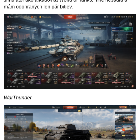
mám odohraných len pár bitiev.
WarThunder