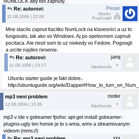
NUMLOCK aby bol zapnuty.
Pesan
Re: autorovi:
Ubuntu
11.08.2006 | 22:06
Používateľ
Mne stacilo zapnut tlacitko NumLock na klavesnici a uz to
fungovalo, tak ako vo Windows. Aj po opetovnom zapnuti
pocitaca. Ale riesil som to uz niekedy vo Fedore. Pogoogli
a urcite najdes riesenie.
jariq
Re: autorovi:
11.08.2006 | 23:17
Návštevník
Ubuntu starter guide je fakt dobre..
http://ubuntuguide.org/wiki/Dapper#How_to_turn_on_Nu
rooter
mp3 neni problem
12.08.2006 | 13:35
Návštevník
mp3 v ide v gstreamer fpoho: apt-get install gstreamer-
plugins-ugly len horsie je to s wma, wmv a streamovanym
videom (mms://)
xxx
Re: mp3 neni problem