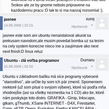
5rokov ale ze by gnome nebolo pripravene na
kazdodennu pracu :D tak to si ma naozaj rozosmial :).
xunq
jasnee
14.08.2006 | 22:15
Návštevník
jasnee este som ani ubuntu nenaistaloval akurat sa
prekusam navodom,ale musim povedat bomba uz sa tesim
na cely system konecne nieco ine a zaujimave ako next
next finish:D linux reluz
Dumaru
Ubuntu - zlá voľba programov
15.08.2006 | 02:02
Návštevník
Ubuntu v základnom balíku má síce programy vyberané
"starostlivo", ale určite by som ich pár zmenil. Spomeniem
niektoré (už som písal o svojom výbere), ktoré sú podľa mňa
vhodnejšie (asi sa všetky nezmestia na 1 CD) ako tie, ktoré
nám poskytuje toto distro. GRAFIKA - Gimp, Inkscape,
gtkam, gThumb, XSane INTERNET - D4X, Firestarter,
Gaim, gFTP, Opera, Evolution, Firefox KANCELÁRIA -