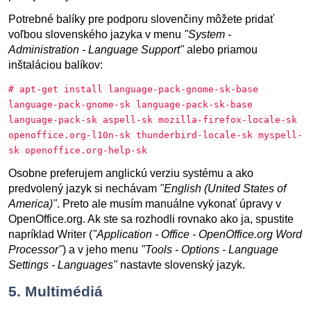
Potrebné balíky pre podporu slovenčiny môžete pridať
voľbou slovenského jazyka v menu
"System -
Administration - Language Support"
alebo priamou
inštaláciou balíkov:
# apt-get install language-pack-gnome-sk-base
language-pack-gnome-sk language-pack-sk-base
language-pack-sk aspell-sk mozilla-firefox-locale-sk
openoffice.org-l10n-sk thunderbird-locale-sk myspell-
sk openoffice.org-help-sk
Osobne preferujem anglickú verziu systému a ako
predvolený jazyk si nechávam
"English (United States of
America)"
. Preto ale musím manuálne vykonať úpravy v
OpenOffice.org. Ak ste sa rozhodli rovnako ako ja, spustite
napríklad Writer (
"Application - Office - OpenOffice.org Word
Processor"
) a v jeho menu
"Tools - Options - Language
Settings - Languages"
nastavte slovenský jazyk.
5. Multimédiá