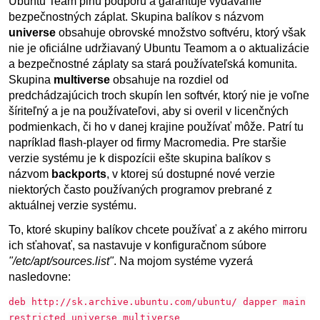
Ubuntu Team plnú podporu a garantuje vydávanie
bezpečnostných záplat. Skupina balíkov s názvom
universe
obsahuje obrovské množstvo softvéru, ktorý však
nie je oficiálne udržiavaný Ubuntu Teamom a o aktualizácie
a bezpečnostné záplaty sa stará používateľská komunita.
Skupina
multiverse
obsahuje na rozdiel od
predchádzajúcich troch skupín len softvér, ktorý nie je voľne
šíriteľný a je na používateľovi, aby si overil v licenčných
podmienkach, či ho v danej krajine používať môže. Patrí tu
napríklad flash-player od firmy Macromedia. Pre staršie
verzie systému je k dispozícii ešte skupina balíkov s
názvom
backports
, v ktorej sú dostupné nové verzie
niektorých často používaných programov prebrané z
aktuálnej verzie systému.
To, ktoré skupiny balíkov chcete používať a z akého mirroru
ich sťahovať, sa nastavuje v konfiguračnom súbore
"/etc/apt/sources.list"
. Na mojom systéme vyzerá
nasledovne:
deb http://sk.archive.ubuntu.com/ubuntu/ dapper main
restricted universe multiverse