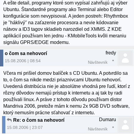
A ešte detail, programy ktoré som vypísal zahrňujú aj výber
Ubuntu. Štandardné programy ako Terminal alebo Editor
konfigurácie som nevypisoval. A jeden postreh: Rhythmbox
je "háklivý" na zaťazenie procesora a nevie kódovanie
nátvov a ID3 tagov skladieb narozdiel od XMMS. Z KDE
aplikácií používam len jednu - KMobileTools kvôli meraniu
signálu GPRS/EDGE modemu.
fredy
o čom sa nehovorí
15.08.2006 | 08:54
Návštevník
Včera mi prišiel domov balíček s CD Ubuntu. A potvrdilo sa
to, o čom sa nikde medzi priaznivcami Ubuntu nehovorí.
Uvedená distribúcia nie je absolútne vhodná pre ľudí, ktorí z
rôzny dôvodov nemajú prístup k internetu a aj tak by radi
používali linux. A práve z tohoto dôvodu používam distor
Mandriva 2006, pretože mám k nemu 2x 9GB DVD softvare,
ktorý nemusím prácne sťahovať z internetu.
Dumaru
Re: o čom sa nehovorí
15.08.2006 | 23:07
Návštevník