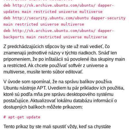
deb http://sk.archive.ubuntu.com/ubuntu/ dapper-
updates main restricted universe multiverse
deb http://security.ubuntu.com/ubuntu dapper-security
main restricted universe multiverse
deb http://sk.archive.ubuntu.com/ubuntu/ dapper-
backports main restricted universe multiverse
Z predchádzajúcich stĺpcov by ste už mali vedieť, čo
znamenajú jednotlivé názvy v týchto riadkoch. Snáď len
pripomeniem, že po inštalácii sú povolené iba skupiny main
a restricted. Ak chcete používať softvér z universe a
multiverse, musíte tento súbor editovať.
V úvode som spomínal, že na správu balíkov používa
Ubuntu nástroje APT. Uvediem tu pár príkladov ich použitia,
ktoré sú podľa mňa pre správu desktopového systému
postačujúce. Aktualizovať lokálnu databázu informácií o
dostupných balíkoch môžete príkazom:
# apt-get update
Tento príkaz by ste mali spustiť vždy, keď sa chystáte