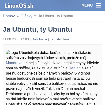
MENU
Domov
Články
Ja Ubuntu, ty Ubuntu
Ja Ubuntu, ty Ubuntu
11.08.2006 17:09 |
Distribúcie
|
Jaroslav Imrich
Bola doba, keď som mal z inštalácie
softvéru zo zdrojových kódov strach, pretože môj
Mandrake
pri nej stále vyhadzoval nejaké chyby. Niekde
som sa dočítal, že existuje distribúcia
Debian
a že sú
pre ňu dostupné tisíce binárnych balíkov. S vidinou
lepšej budúcnosti som sa teda pretrápil inštaláciou
stable vetvy a zistil som, že balíkov síce sú tisíce, no nie
práve najnovších verzií. Tak som Debian nechal
Debianom a predstavoval si, aký by to bol systém, keby
sa dal ľahšie nainštalovať a mal novšie verzie balíkov.
Dnes už si taký systém predstavovať nemusím. Je tu a