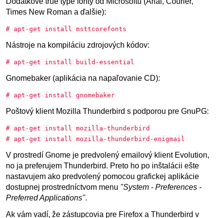
Dodatkové true type fonty od Microsoftu (Arial, Courier,
Times New Roman a ďalšie):
# apt-get install msttcorefonts
Nástroje na kompiláciu zdrojových kódov:
# apt-get install build-essential
Gnomebaker (aplikácia na napaľovanie CD):
# apt-get install gnomebaker
Poštový klient Mozilla Thunderbird s podporou pre GnuPG:
# apt-get install mozilla-thunderbird
# apt-get install mozilla-thunderbird-enigmail
V prostredí Gnome je predvolený emailový klient Evolution,
no ja preferujem Thunderbird. Preto ho po inštalácii ešte
nastavujem ako predvolený pomocou grafickej aplikácie
dostupnej prostredníctvom menu
"System - Preferences -
Preferred Applications"
.
Ak vám vadí, že zástupcovia pre Firefox a Thunderbird v