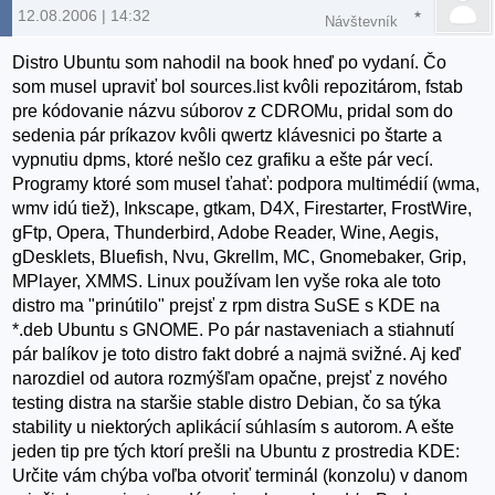
12.08.2006 | 14:32
Návštevník
Distro Ubuntu som nahodil na book hneď po vydaní. Čo
som musel upraviť bol sources.list kvôli repozitárom, fstab
pre kódovanie názvu súborov z CDROMu, pridal som do
sedenia pár príkazov kvôli qwertz klávesnici po štarte a
vypnutiu dpms, ktoré nešlo cez grafiku a ešte pár vecí.
Programy ktoré som musel ťahať: podpora multimédií (wma,
wmv idú tiež), Inkscape, gtkam, D4X, Firestarter, FrostWire,
gFtp, Opera, Thunderbird, Adobe Reader, Wine, Aegis,
gDesklets, Bluefish, Nvu, Gkrellm, MC, Gnomebaker, Grip,
MPlayer, XMMS. Linux používam len vyše roka ale toto
distro ma "prinútilo" prejsť z rpm distra SuSE s KDE na
*.deb Ubuntu s GNOME. Po pár nastaveniach a stiahnutí
pár balíkov je toto distro fakt dobré a najmä svižné. Aj keď
narozdiel od autora rozmýšľam opačne, prejsť z nového
testing distra na staršie stable distro Debian, čo sa týka
stability u niektorých aplikácií súhlasím s autorom. A ešte
jeden tip pre tých ktorí prešli na Ubuntu z prostredia KDE:
Určite vám chýba voľba otvoriť terminál (konzolu) v danom