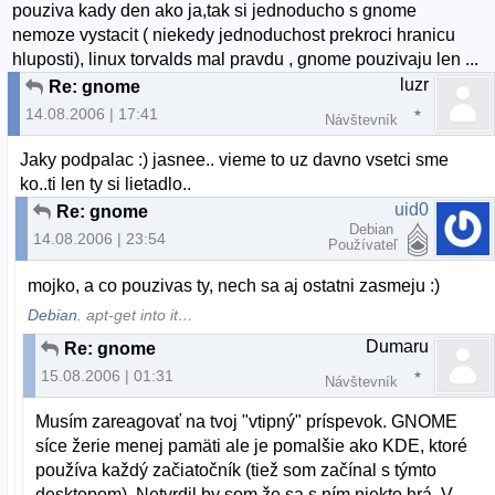
pouziva kady den ako ja,tak si jednoducho s gnome
nemoze vystacit ( niekedy jednoduchost prekroci hranicu
hluposti), linux torvalds mal pravdu , gnome pouzivaju len ...
luzr
Re: gnome
14.08.2006 | 17:41
Návštevník
Jaky podpalac :) jasnee.. vieme to uz davno vsetci sme
ko..ti len ty si lietadlo..
uid0
Re: gnome
Debian
14.08.2006 | 23:54
Používateľ
mojko, a co pouzivas ty, nech sa aj ostatni zasmeju :)
Debian
. apt-get into it…
Dumaru
Re: gnome
15.08.2006 | 01:31
Návštevník
Musím zareagovať na tvoj "vtipný" príspevok. GNOME
síce žerie menej pamäti ale je pomalšie ako KDE, ktoré
používa každý začiatočník (tiež som začínal s týmto
desktopom). Netvrdil by som že sa s ním niekto hrá. V