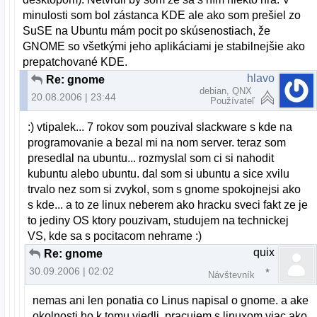
minulosti som bol zástanca KDE ale ako som prešiel zo
SuSE na Ubuntu mám pocit po skúsenostiach, že
GNOME so všetkými jeho aplikáciami je stabilnejšie ako
prepatchované KDE.
hlavo
Re: gnome
debian, QNX
20.08.2006 | 23:44
Používateľ
:) vtipalek... 7 rokov som pouzival slackware s kde na
programovanie a bezal mi na nom server. teraz som
presedlal na ubuntu... rozmyslal som ci si nahodit
kubuntu alebo ubuntu. dal som si ubuntu a sice xvilu
trvalo nez som si zvykol, som s gnome spokojnejsi ako
s kde... a to ze linux neberem ako hracku sveci fakt ze je
to jediny OS ktory pouzivam, studujem na technickej
VS, kde sa s pocitacom nehrame :)
quix
Re: gnome
30.09.2006 | 02:02
Návštevník
nemas ani len ponatia co Linus napisal o gnome. a ake
okolnosti ho k tomu viedli. pracujem s linuxom viac ako