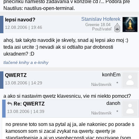
priečinku namiesto zadávania v konzole cd /... Podora pre
Nautilus: nautilus-open-terminal.
Stanislav Hoferek
lepsi navod?
Greenie 18.04
12.08.2006 | 19:46
Používateľ
ahoj. tak takyto navodik je skvely, snad aj lepsi ako moj :)
teda asi urcite :) nevadi ak si odtialto par drobnosti
ukradnem? :D
tlačené knihy a e-knihy
konhEm
QWERTZ
13.08.2006 | 14:29
Návštevník
a ako si nastavim qwetz klavesnicu, vie mi niekto pomoct?
danoh
Re: QWERTZ
13.08.2006 | 14:39
Návštevník
no presne toto som sa pytal aj ja, ale nakoniec po porade s
kamosom som si zacal zvykat na qwerty. qwerty je
standardnejsie a aj vo vseobecnosti viac pouzivane (som