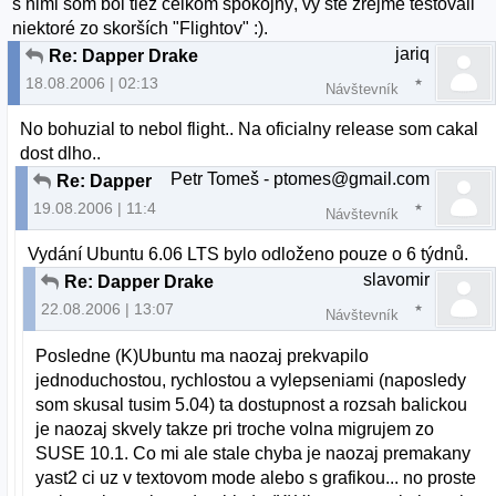
s nimi som bol tiež celkom spokojný, vy ste zrejme testovali
niektoré zo skorších "Flightov" :).
jariq
Re: Dapper Drake
18.08.2006 | 02:13
Návštevník
No bohuzial to nebol flight.. Na oficialny release som cakal
dost dlho..
Petr Tomeš - ptomes@gmail.com
Re: Dapper Drake
19.08.2006 | 11:41
Návštevník
Vydání Ubuntu 6.06 LTS bylo odloženo pouze o 6 týdnů.
slavomir
Re: Dapper Drake
22.08.2006 | 13:07
Návštevník
Posledne (K)Ubuntu ma naozaj prekvapilo
jednoduchostou, rychlostou a vylepseniami (naposledy
som skusal tusim 5.04) ta dostupnost a rozsah balickou
je naozaj skvely takze pri troche volna migrujem zo
SUSE 10.1. Co mi ale stale chyba je naozaj premakany
yast2 ci uz v textovom mode alebo s grafikou... no proste