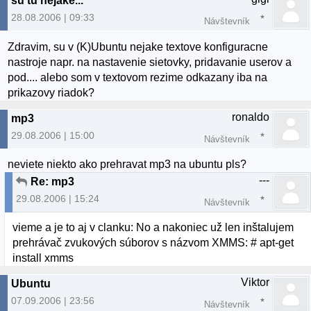
su tu nejake...
28.08.2006 | 09:33
Návštevník
Zdravim, su v (K)Ubuntu nejake textove konfiguracne
nastroje napr. na nastavenie sietovky, pridavanie userov a
pod.... alebo som v textovom rezime odkazany iba na
prikazovy riadok?
ronaldo
mp3
29.08.2006 | 15:00
Návštevník
neviete niekto ako prehravat mp3 na ubuntu pls?
---
Re: mp3
29.08.2006 | 15:24
Návštevník
vieme a je to aj v clanku: No a nakoniec už len inštalujem
prehrávač zvukových súborov s názvom XMMS: # apt-get
install xmms
Viktor
Ubuntu
07.09.2006 | 23:56
Návštevník