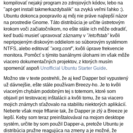
kompilovať nejaký program zo zdrojových kódov, lebo na
"apt-get install takmerkazdybalik" sa zvyká veľmi ľahko :).
Ubuntu dokonca poopravilo aj môj nie práve najlepší názor
na prostredie Gnome. Táto distribúcia je určite ústretovým
krokom voči začiatočníkom, no ešte stále ich môže odradiť,
keď budú musieť upravovať záznamy v
"/etc/fstab"
kvôli
nepripojeným diskovým oddielom so súborovým systémom
NTFS, alebo editovať
"xorg.conf"
, kvôli úprave frekvencie
monitora. Pomôcť s týmito banálnymi úlohami im však môže
viacero dokumentačných projektov, z ktorých musím
spomenúť aspoň
Unofficial Ubuntu Starter Guide
.
Možno ste v texte postrehli, že aj keď Dapper bol vypustený
už dávnejšie, ešte stále používam Breezy-ho. Je to kvôli
viacerým chybám podobným tej s totemom, ktoré som
objavil pri testovacej inštalácii a kvôli tomu, že sa viacero
mojich známych sťažovalo na stabilitu niektorých aplikácií.
Neberte však moje frflanie tak, že Dapper je zlý a Breeze je
lepší. Keby som teraz preinštalovával na mojom desktope
systém, určite by som použil Dapper-a, pretože Ubuntu je
distribúcia pružne reagujúca na zmeny a je možné, že