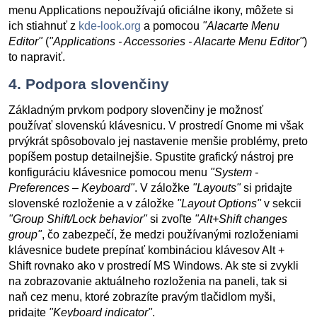
menu Applications nepoužívajú oficiálne ikony, môžete si
ich stiahnuť z
kde-look.org
a pomocou
"Alacarte Menu
Editor"
(
"Applications - Accessories - Alacarte Menu Editor"
)
to napraviť.
4. Podpora slovenčiny
Základným prvkom podpory slovenčiny je možnosť
používať slovenskú klávesnicu. V prostredí Gnome mi však
prvýkrát spôsobovalo jej nastavenie menšie problémy, preto
popíšem postup detailnejšie. Spustite grafický nástroj pre
konfiguráciu klávesnice pomocou menu
"System -
Preferences – Keyboard"
. V záložke
"Layouts"
si pridajte
slovenské rozloženie a v záložke
"Layout Options"
v sekcii
"Group Shift/Lock behavior"
si zvoľte
"Alt+Shift changes
group"
, čo zabezpečí, že medzi používanými rozloženiami
klávesnice budete prepínať kombináciou klávesov
Alt
+
Shift
rovnako ako v prostredí MS Windows. Ak ste si zvykli
na zobrazovanie aktuálneho rozloženia na paneli, tak si
naň cez menu, ktoré zobrazíte pravým tlačidlom myši,
pridajte
"Keyboard indicator"
.