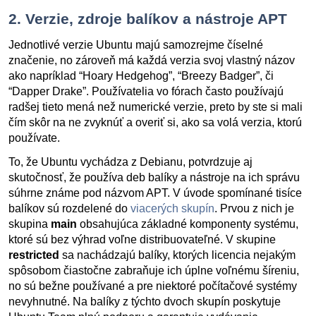
2. Verzie, zdroje balíkov a nástroje APT
Jednotlivé verzie Ubuntu majú samozrejme číselné
značenie, no zároveň má každá verzia svoj vlastný názov
ako napríklad “Hoary Hedgehog”, “Breezy Badger”, či
“Dapper Drake”. Používatelia vo fórach často používajú
radšej tieto mená než numerické verzie, preto by ste si mali
čím skôr na ne zvyknúť a overiť si, ako sa volá verzia, ktorú
používate.
To, že Ubuntu vychádza z Debianu, potvrdzuje aj
skutočnosť, že používa deb balíky a nástroje na ich správu
súhrne známe pod názvom APT. V úvode spomínané tisíce
balíkov sú rozdelené do
viacerých skupín
. Prvou z nich je
skupina
main
obsahujúca základné komponenty systému,
ktoré sú bez výhrad voľne distribuovateľné. V skupine
restricted
sa nachádzajú balíky, ktorých licencia nejakým
spôsobom čiastočne zabraňuje ich úplne voľnému šíreniu,
no sú bežne používané a pre niektoré počítačové systémy
nevyhnutné. Na balíky z týchto dvoch skupín poskytuje