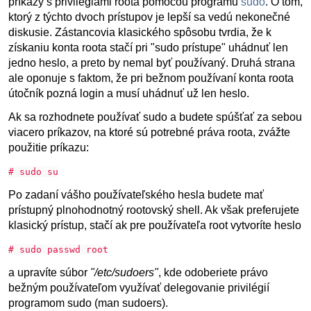
príkazy s privilégiami roota pomocou programu
sudo
. O tom,
ktorý z týchto dvoch prístupov je lepší sa vedú nekonečné
diskusie. Zástancovia klasického spôsobu tvrdia, že k
získaniu konta roota stačí pri "sudo prístupe" uhádnuť len
jedno heslo, a preto by nemal byť používaný. Druhá strana
ale oponuje s faktom, že pri bežnom používaní konta roota
útočník pozná login a musí uhádnuť už len heslo.
Ak sa rozhodnete používať sudo a budete spúšťať za sebou
viacero príkazov, na ktoré sú potrebné práva roota, zvážte
použitie príkazu:
# sudo su
Po zadaní vášho používateľského hesla budete mať
prístupný plnohodnotný rootovský shell. Ak však preferujete
klasický prístup, stačí ak pre používateľa root vytvoríte heslo
# sudo passwd root
a upravíte súbor
"/etc/sudoers"
, kde odoberiete právo
bežným používateľom využívať delegovanie privilégií
programom sudo (man sudoers).