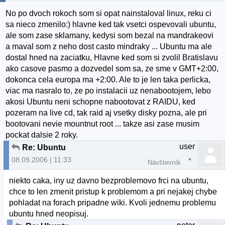
No po dvoch rokoch som si opat nainstaloval linux, reku ci
sa nieco zmenilo:) hlavne ked tak vsetci ospevovali ubuntu,
ale som zase sklamany, kedysi som bezal na mandrakeovi
a maval som z neho dost casto mindraky ... Ubuntu ma ale
dostal hned na zaciatku, Hlavne ked som si zvolil Bratislavu
ako casove pasmo a dozvedel som sa, ze sme v GMT+2:00,
dokonca cela europa ma +2:00. Ale to je len taka perlicka,
viac ma nasralo to, ze po instalacii uz nenabootojem, lebo
akosi Ubuntu neni schopne nabootovat z RAIDU, ked
pozeram na live cd, tak raid aj vsetky disky pozna, ale pri
bootovani nevie mountnut root ... takze asi zase musim
pockat dalsie 2 roky.
user
Re: Ubuntu
08.09.2006 | 11:33
Návštevník
niekto caka, iny uz davno bezproblemovo frci na ubuntu,
chce to len zmenit pristup k problemom a pri nejakej chybe
pohladat na forach pripadne wiki. Kvoli jednemu problemu
ubuntu hned neopisuj.