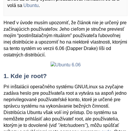
volá sa
Ubuntu
.
Hneď v úvode musím upozorniť, že článok nie je určený pre
začínajúcich používateľov. Jeho cieľom je stručne previesť
mojím “postinštalačným rituálom” používateľa ľubovoľnej
inej distribúcie a upozorniť ho na niektoré vlastnosti, ktorými
sa tento systém vo verzii 6.06 (Dapper Drake) líši od
ostatných distribúcií.
1. Kde je root?
Pri inštalácii operačného systému GNU/Linux sa zvyčajne
zadáva heslo pre používateľa root a vytvára sa aspoň jedno
neprivilegované používateľské konto, ktoré je určené pre
správcu systému na vykonávanie bežných činností.
Distribúcia Ubuntu však volí iný prístup. Do systému sa
nemôžete prihlásiť ako používateľ root, ale používatelia,
ktorým je to dovolené (viď
"/etc/sudoers"
), môžu spúšťať