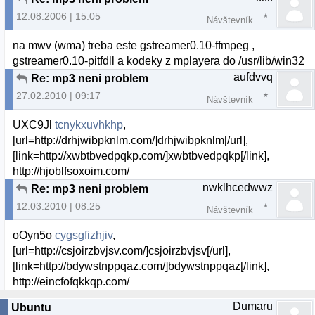
12.08.2006 | 15:05
Návštevník
na mwv (wma) treba este gstreamer0.10-ffmpeg ,
gstreamer0.10-pitfdll a kodeky z mplayera do /usr/lib/win32
aufdvvq
Re: mp3 neni problem
27.02.2010 | 09:17
Návštevník
UXC9Jl
tcnykxuvhkhp
,
[url=http://drhjwibpknlm.com/]drhjwibpknlm[/url],
[link=http://xwbtbvedpqkp.com/]xwbtbvedpqkp[/link],
http://hjoblfsoxoim.com/
nwklhcedwwz
Re: mp3 neni problem
12.03.2010 | 08:25
Návštevník
oOyn5o
cygsgfizhjiv
,
[url=http://csjoirzbvjsv.com/]csjoirzbvjsv[/url],
[link=http://bdywstnppqaz.com/]bdywstnppqaz[/link],
http://eincfofqkkqp.com/
Dumaru
Ubuntu