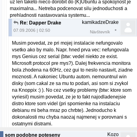
uz len taketo nieco dorobit do (K)Ubuntu a spokojnost je
maximalna... Netreba podcenovat silu jednoduchosti a
prehladnosti nastavovania systemu...
kamikadzeDrake
Re: Dapper Drake
07.09.2006 | 02:50
Návštevník
Musim povedat, ze pri mojej instalacie nefungovalo
vsetko ako by malo. Napr. hned prva vec: nefungovala
mys Genius cez serial (btw: vedel niekto ze exist.
Microsoft protocol pre mys?). Dalej frekvencia monitora
bola zhodena na 60Hz, cez gui to neslo nastavit, ziadne
moznosti. A nakoniec Ubuntu autom. nemountnul win
disky (som cakal ze sa mu to podari, asi som si zvykol
na Knoppix :) ). No cez vsetky problemy (btw: ktore som
vyriesil) musim povedat, ze je to fakt najodladenejsie
distro ktore som videl (pri spomienke na instalaciu
debianu mi beha mraz po chrbte). Jednoducho k
dokonalosti mu chyba naozaj najmenej v porovnani s
ostatnymi distrami.
Kozo
som podobne poteseny