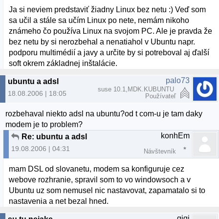
Ja si neviem predstaviť žiadny Linux bez netu :) Veď som
sa učil a stále sa učím Linux po nete, nemám nikoho
známeho čo používa Linux na svojom PC. Ale je pravda že
bez netu by si nerozbehal a nenatiahol v Ubuntu napr.
podporu multimédií a javy a určite by si potreboval aj ďalší
soft okrem základnej inštalácie.
palo73
ubuntu a adsl
suse 10.1,MDK.KUBUNTU
18.08.2006 | 18:05
Používateľ
rozbehaval niekto adsl na ubuntu?od t com-u je tam daky
modem je to problem?
konhEm
Re: ubuntu a adsl
19.08.2006 | 04:31
Návštevník
mam DSL od slovanetu, modem sa konfiguruje cez
webove rozhranie, spravil som to vo windowsoch a v
Ubuntu uz som nemusel nic nastavovat, zapamatalo si to
nastavenia a net bezal hned.
gigi