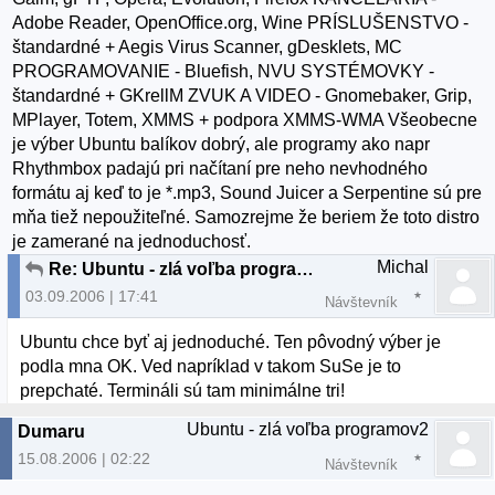
Adobe Reader, OpenOffice.org, Wine PRÍSLUŠENSTVO -
štandardné + Aegis Virus Scanner, gDesklets, MC
PROGRAMOVANIE - Bluefish, NVU SYSTÉMOVKY -
štandardné + GKrellM ZVUK A VIDEO - Gnomebaker, Grip,
MPlayer, Totem, XMMS + podpora XMMS-WMA Všeobecne
je výber Ubuntu balíkov dobrý, ale programy ako napr
Rhythmbox padajú pri načítaní pre neho nevhodného
formátu aj keď to je *.mp3, Sound Juicer a Serpentine sú pre
mňa tiež nepoužiteľné. Samozrejme že beriem že toto distro
je zamerané na jednoduchosť.
Michal
Re: Ubuntu - zlá voľba programov
03.09.2006 | 17:41
Návštevník
Ubuntu chce byť aj jednoduché. Ten pôvodný výber je
podla mna OK. Ved napríklad v takom SuSe je to
prepchaté. Termináli sú tam minimálne tri!
Ubuntu - zlá voľba programov2
Dumaru
15.08.2006 | 02:22
Návštevník