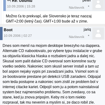
peter
Re: Ubuntu
10.09.2006 | 15:28
Návštevník
Možno ťa to prekvapí, ale Slovensko je teraz naozaj
GMT+2:00 (letný čas). GMT+1:00 bude až v zime.
jariq
Boot
10.09.2006 | 02:27
Návštevník
Dnes som menil na mojom desktope breezyho na dappera.
Alternate CD nabootovalo, po vybere typu instalacie v grube
sa objavila klasicka hlaska o rozbaleni jadra a dalej nic.
Skusal som palit dalsie CD overoval som konrolne sucty
vsetko sedelo. Nakoniec som skusil server install a tam uz
bol aspon nejaky vypis pri zavadzani jadra. Vsimol som si
ze bootovanie prestane pri detekcii USB zariadeni. Odpajal
som teda postupne a nakoniec som zistil ze problem bol v
internej citacke kariet. Odpojil som ju a potom nainstaloval
system bez najmensieho problemu. Som zvedavy, co sa
stane, ked ju znova pripojim. Keby mi o tom niekto
rozpraval, tak mu neverim a myslim si, ze daco robil zle.