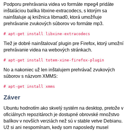
Podporu prehrávania videa vo formáte mpeg4 pridáte
inštaláciou balíka libxine-extracodecs, s ktorým sa
nainštaluje aj knižnica libmad0, ktorá umožňuje
prehrávanie zvukových súborov vo formáte mp3.
# apt-get install libxine-extracodecs
Tiež je dobré nainštalovať plugin pre Firefox, ktorý umožní
prehrávanie videa na webových stránkach.
# apt-get install totem-xine-firefox-plugin
No a nakoniec už len inštalujem prehrávač zvukových
súborov s názvom XMMS:
# apt-get install xmms
Záver
Ubuntu hodnotím ako skvelý systém na desktop, pretože v
oficiálnych repozitároch je dostupné obrovské množstvo
balíkov v novších verziách než sú v stable vetve Debianu.
Už si ani nespomínam, kedy som naposledy musel