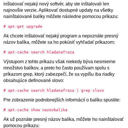
inštalovať nejaký nový softvér, aby ste inštalovali len
najnovšie verzie. Aplikovať dostupné updaty na všetky
nainštalované balíky môžete následne pomocou príkazu:
# apt-get upgrade
Ak chcete inštalovať nejaký program a nepoznáte presný
názov balíka, môžete sa ho pokúsiť vyhľadať príkazom:
# apt-cache search hladanafraza
Výstupom z tohto príkazu však niekedy býva nesmierne
množstvo balíkov, a preto ho často používam spolu s
príkazom grep, ktorý zabezpečí, že sa vypíšu iba riadky
obsahujúce definované slovo:
# apt-cache search hladanafraza | grep slovo
Pre zobrazenie podrobnejších informácií o balíku spustite:
# apt-cache show nazovbalika
Ak už poznáte presný názov balíka, môžete ho nainštalovať
pomocou príkazu: