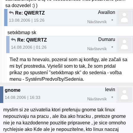
sa dozvedel :) )
Awallon
Re: QWERTZ
13.08.2006 | 15:26
Návštevník
setxkbmap sk
Dumaru
Re: QWERTZ
14.08.2006 | 01:26
Návštevník
Tiež ma to hnevalo, pozeral som aj konfigy, ale začali sa
mi byť prostredia. Vyriešil som to tak, že som pridal
príkaz po spustení "setxkbmap sk" do sedenia - voľba
menu - Systém/Predvoľby/Sedenia.
levin
gnome
14.08.2006 | 16:33
Návštevník
myslim si ze uzivatelia ktori preferuju gnome tak linux
nepouzivaju na pracu , ale iba ako hracku , pretoze gnome
nie je na kazdodenne pouzitie pripravene , je sice omnoho
rychlejsie ako Kde ale je nepouzitelne, kto linux naozaj