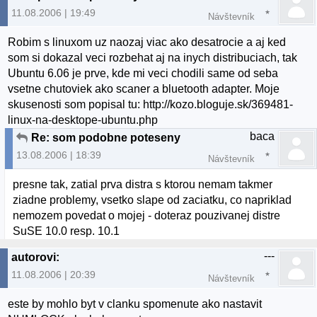
11.08.2006 | 19:49
Návštevník
Robim s linuxom uz naozaj viac ako desatrocie a aj ked
som si dokazal veci rozbehat aj na inych distribuciach, tak
Ubuntu 6.06 je prve, kde mi veci chodili same od seba
vsetne chutoviek ako scaner a bluetooth adapter. Moje
skusenosti som popisal tu: http://kozo.bloguje.sk/369481-
linux-na-desktope-ubuntu.php
baca
Re: som podobne poteseny
13.08.2006 | 18:39
Návštevník
presne tak, zatial prva distra s ktorou nemam takmer
ziadne problemy, vsetko slape od zaciatku, co napriklad
nemozem povedat o mojej - doteraz pouzivanej distre
SuSE 10.0 resp. 10.1
---
autorovi:
11.08.2006 | 20:39
Návštevník
este by mohlo byt v clanku spomenute ako nastavit