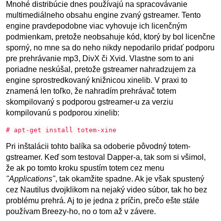
Mnohé distribúcie dnes používajú na spracovávanie
multimediálneho obsahu engine zvaný gstreamer. Tento
engine pravdepodobne viac vyhovuje ich licenčným
podmienkam, pretože neobsahuje kód, ktorý by bol licenčne
sporný, no mne sa do neho nikdy nepodarilo pridať podporu
pre prehrávanie mp3, DivX či Xvid. Vlastne som to ani
poriadne neskúšal, pretože gstreamer nahradzujem za
engine sprostredkovaný knižnicou xinelib. V praxi to
znamená len toľko, že nahradím prehrávač totem
skompilovaný s podporou gstreamer-u za verziu
kompilovanú s podporou xinelib:
# apt-get install totem-xine
Pri inštalácii tohto balíka sa odoberie pôvodný totem-
gstreamer. Keď som testoval Dapper-a, tak som si všimol,
že ak po tomto kroku spustím totem cez menu
"Applications"
, tak okamžite spadne. Ak je však spustený
cez Nautilus dvojklikom na nejaký video súbor, tak ho bez
problému prehrá. Aj to je jedna z príčin, prečo ešte stále
používam Breezy-ho, no o tom až v závere.