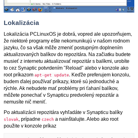
Lokalizácia
Lokalizácia PCLinuxOS je dobrá, vopred ale upozorňujem,
že niektoré programy ešte nekomunikujú v našom rodnom
jazyku, čo sa však môže zmeniť postupným doplnením
aktualizovaných balíkov do repozitára. Na začiatku budete
musieť z internetu aktualizovať repozitár s balíkmi, urobíte
to cez Synaptic potvrdením "Reload" alebo v konzole ako
root príkazom
. Keďže preferujem konzolu,
apt-get update
budem ďalej používať príkazy, ktoré sú jednoduché a
rýchle. Ak nebudete mať problémy pri ťahaní balíkov,
môžete ponechať v Synapticu predvolený repozitár a
nemusíte nič meniť.
Po aktualizácii repozitára vyhľadáte v Synapticu balíky
, prípadne
a nainštalujte. Alebo ako root
slovak
czech
použite v konzole príkaz