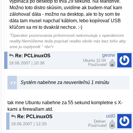
vypínača po desktop to trvá 29 sekúnd. Na Mandrive.
Možno toto distro skúsim, uvidíme ak budem mať kam
zálohovať dáta - možno na desktop, ale to by som tie
dáta tam musel napchať káblom, lebo kopírovať USB
kľúčom sa mi to dvakrát nechce. :-)
"Operátor pozorovania prítomnosti nekomutuje s operátorom
reality.Nemôžeme teda popísať realitu okolo nás bez toho aby
sme ju ovplyvnili." <br/>
georw
Re: PCLinuxOS
Ubuntu 12.04
18.06.2007 | 10:38
Používateľ
Systém nabehne za neuveriteľnú 1 minútu
tak mne Ubuntu nabehne za 55 sekund kompletne s X-
kami a firewallam atd.
uid0
Re: PCLinuxOS
Debian
18.06.2007 | 12:20
Používateľ