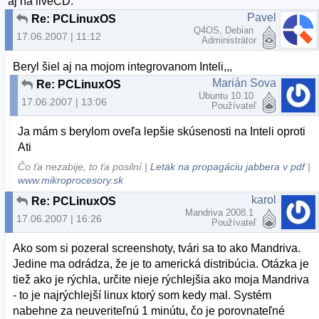
aj na liveCD.
Pavel
Re: PCLinuxOS
Q4OS, Debian
17.06.2007 | 11:12
Administrátor
Beryl šiel aj na mojom integrovanom Inteli,,,
Marián Sova
Re: PCLinuxOS
Ubuntu 10.10
17.06.2007 | 13:06
Používateľ
Ja mám s berylom oveľa lepšie skúsenosti na Inteli oproti
Ati
Čo ťa nezabije, to ťa posilní |
Leták na propagáciu jabbera v pdf
|
www.mikroprocesory.sk
karol
Re: PCLinuxOS
Mandriva 2008.1
17.06.2007 | 16:26
Používateľ
Ako som si pozeral screenshoty, tvári sa to ako Mandriva.
Jedine ma odrádza, že je to americká distribúcia. Otázka je
tiež ako je rýchla, určite nieje rýchlejšia ako moja Mandriva
- to je najrýchlejší linux ktorý som kedy mal. Systém
nabehne za neuveriteľnú 1 minútu, čo je porovnateľné