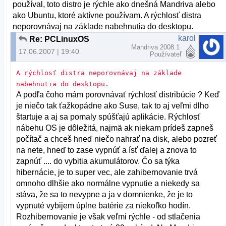
používal, toto distro je rýchle ako dnešná Mandriva alebo
ako Ubuntu, ktoré aktívne používam. A rýchlosť distra
neporovnávaj na základe nabehnutia do desktopu.
karol
Re: PCLinuxOS
Mandriva 2008.1
17.06.2007 | 19:40
Používateľ
A rýchlosť distra neporovnávaj na základe
nabehnutia do desktopu.
A podľa čoho mám porovnávať rýchlosť distribúcie ? Keď
je niečo tak ťažkopádne ako Suse, tak to aj veľmi dlho
štartuje a aj sa pomaly spúšťajú aplikácie. Rýchlosť
nábehu OS je dôležitá, najmä ak niekam prídeš zapneš
počítač a chceš hneď niečo nahrať na disk, alebo pozreť
na nete, hneď to zase vypnúť a ísť ďalej a znova to
zapnúť .... do vybitia akumulátorov. Čo sa týka
hibernácie, je to super vec, ale zahibernovanie trvá
omnoho dlhšie ako normálne vypnutie a niekedy sa
stáva, že sa to nevypne a ja v domnienke, že je to
vypnuté vybijem úplne batérie za niekoľko hodín.
Rozhibernovanie je však veľmi rýchle - od stlačenia