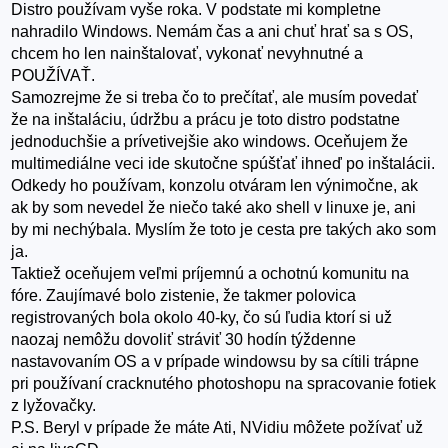
Distro používam vyše roka. V podstate mi kompletne
nahradilo Windows. Nemám čas a ani chuť hrať sa s OS,
chcem ho len nainštalovať, vykonať nevyhnutné a
POUŽÍVAŤ.
Samozrejme že si treba čo to prečítať, ale musím povedať
že na inštaláciu, údržbu a prácu je toto distro podstatne
jednoduchšie a prívetivejšie ako windows. Oceňujem že
multimediálne veci ide skutočne spúšťať ihneď po inštalácii.
Odkedy ho používam, konzolu otváram len výnimočne, ak
ak by som nevedel že niečo také ako shell v linuxe je, ani
by mi nechýbala. Myslím že toto je cesta pre takých ako som
ja.
Taktiež oceňujem veľmi príjemnú a ochotnú komunitu na
fóre. Zaujímavé bolo zistenie, že takmer polovica
registrovaných bola okolo 40-ky, čo sú ľudia ktorí si už
naozaj nemôžu dovoliť stráviť 30 hodín týždenne
nastavovaním OS a v prípade windowsu by sa cítili trápne
pri používaní cracknutého photoshopu na spracovanie fotiek
z lyžovačky.
P.S. Beryl v prípade že máte Ati, NVidiu môžete požívať už