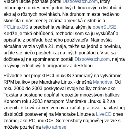
Viacerí určite poznáte portál
DistroWatch.com
, ktorý
informuje o umiestnení jednotlivých linuxových distribúcií
ako aj o rôznych novinkách. Na druhom mieste nedávno
skončila u nás menej známa americká distribúcia
PCLinuxOS
a predbehla velikána, akým je
openSUSE
.
Keďže je taká obľúbená, rozhodol som sa ju vyskúšať a
opísať ju z pohľadu bežného používateľa. Najnovšia
aktuálna verzia vyšla 21. mája, takže sa jedná o novinku,
určite ste niečo postrehli aj na iných portáloch. Viac sa
dočítate aj na spomínanom portáli
DistroWatch.com
, najmä
o vývoji jednotlivých programov a desktopu.
Pôvodne bol projekt PCLinuxOS zameraný na vytváranie
RPM balíkov pre Mandrake Linux - dnešná
Mandriva
. Od
roku 2000 do 2003 poskytoval svoje balíky známe ako
Texstar a postupne dopĺňal repozitár množstvom balíkov.
Koncom roku 2003 nástupom Mandrake Linuxu 9.2 sa
zmenil celkový zámer tvorcov a začali pracovať na vlastnej
distribúcii postavenej na Mandrake Linuxe a
LiveCD
dnes
známej ako PCLinuxOS. Screenshoty najnovšej verzie si
môžete pozrieť na
tejto adrese
.