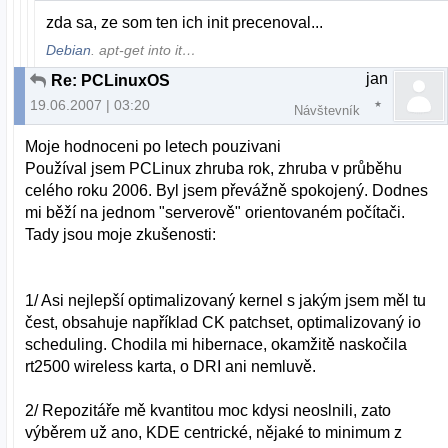
zda sa, ze som ten ich init precenoval...
Debian
. apt-get into it…
jan
Re: PCLinuxOS
19.06.2007 | 03:20
Návštevník
Moje hodnoceni po letech pouzivani
Používal jsem PCLinux zhruba rok, zhruba v průběhu
celého roku 2006. Byl jsem převážně spokojený. Dodnes
mi běží na jednom "serverově" orientovaném počítači.
Tady jsou moje zkušenosti:
1/ Asi nejlepší optimalizovaný kernel s jakým jsem měl tu
čest, obsahuje například CK patchset, optimalizovaný io
scheduling. Chodila mi hibernace, okamžitě naskočila
rt2500 wireless karta, o DRI ani nemluvě.
2/ Repozitáře mě kvantitou moc kdysi neoslnili, zato
výběrem už ano, KDE centrické, nějaké to minimum z