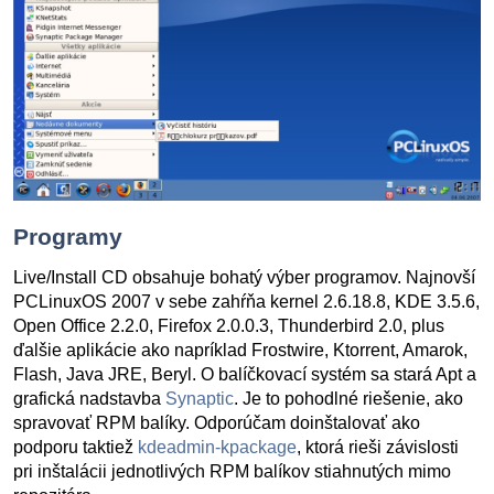
Programy
Live/Install CD obsahuje bohatý výber programov. Najnovší
PCLinuxOS 2007 v sebe zahŕňa kernel 2.6.18.8, KDE 3.5.6,
Open Office 2.2.0, Firefox 2.0.0.3, Thunderbird 2.0, plus
ďalšie aplikácie ako napríklad Frostwire, Ktorrent, Amarok,
Flash, Java JRE, Beryl. O balíčkovací systém sa stará Apt a
grafická nadstavba
Synaptic
. Je to pohodlné riešenie, ako
spravovať RPM balíky. Odporúčam doinštalovať ako
podporu taktiež
kdeadmin-kpackage
, ktorá rieši závislosti
pri inštalácii jednotlivých RPM balíkov stiahnutých mimo