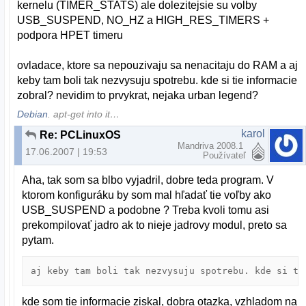
kernelu (TIMER_STATS) ale dolezitejsie su volby
USB_SUSPEND, NO_HZ a HIGH_RES_TIMERS +
podpora HPET timeru
ovladace, ktore sa nepouzivaju sa nenacitaju do RAM a aj
keby tam boli tak nezvysuju spotrebu. kde si tie informacie
zobral? nevidim to prvykrat, nejaka urban legend?
Debian
. apt-get into it…
karol
Re: PCLinuxOS
Mandriva 2008.1
17.06.2007 | 19:53
Používateľ
Aha, tak som sa blbo vyjadril, dobre teda program. V
ktorom konfiguráku by som mal hľadať tie voľby ako
USB_SUSPEND a podobne ? Treba kvoli tomu asi
prekompilovať jadro ak to nieje jadrovy modul, preto sa
pytam.
aj keby tam boli tak nezvysuju spotrebu. kde si ti
kde som tie informacie ziskal, dobra otazka, vzhladom na