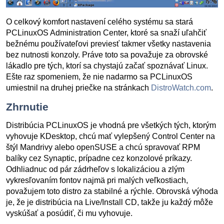
O celkový komfort nastavení celého systému sa stará
PCLinuxOS Administration Center, ktoré sa snaží uľahčiť
bežnému používateľovi previesť takmer všetky nastavenia
bez nutnosti konzoly. Práve toto sa považuje za obrovské
lákadlo pre tých, ktorí sa chystajú začať spoznávať Linux.
Ešte raz spomeniem, že nie nadarmo sa PCLinuxOS
umiestnil na druhej priečke na stránkach
DistroWatch.com
.
Zhrnutie
Distribúcia PCLinuxOS je vhodná pre všetkých tých, ktorým
vyhovuje KDesktop, chcú mať vylepšený Control Center na
štýl Mandrivy alebo openSUSE a chcú spravovať RPM
balíky cez Synaptic, prípadne cez konzolové príkazy.
Odhliadnuc od pár zádrheľov s lokalizáciou a zlým
vykresľovaním fontov najmä pri malých veľkostiach,
považujem toto distro za stabilné a rýchle. Obrovská výhoda
je, že je distribúcia na Live/Install CD, takže ju každý môže
vyskúšať a posúdiť, či mu vyhovuje.