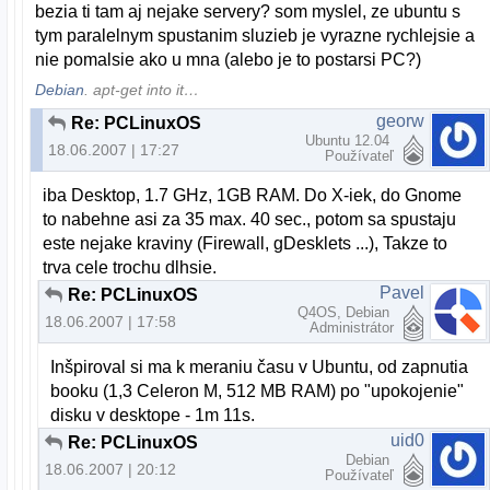
bezia ti tam aj nejake servery? som myslel, ze ubuntu s
tym paralelnym spustanim sluzieb je vyrazne rychlejsie a
nie pomalsie ako u mna (alebo je to postarsi PC?)
Debian
. apt-get into it…
georw
Re: PCLinuxOS
Ubuntu 12.04
18.06.2007 | 17:27
Používateľ
iba Desktop, 1.7 GHz, 1GB RAM. Do X-iek, do Gnome
to nabehne asi za 35 max. 40 sec., potom sa spustaju
este nejake kraviny (Firewall, gDesklets ...), Takze to
trva cele trochu dlhsie.
Pavel
Re: PCLinuxOS
Q4OS, Debian
18.06.2007 | 17:58
Administrátor
Inšpiroval si ma k meraniu času v Ubuntu, od zapnutia
booku (1,3 Celeron M, 512 MB RAM) po "upokojenie"
disku v desktope - 1m 11s.
uid0
Re: PCLinuxOS
Debian
18.06.2007 | 20:12
Používateľ