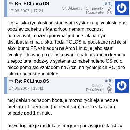
juraj
Re: PCLinuxOS
GNU/Linux / FSF priority
17.06.2007 | 17:21
Používateľ
Co sa tyka rychlosti pri startovani systemu aj rychlosti jeho
odoziev za behu s Mandrivou nemam moznost
porovnavat, mozem porovnat jedine s aktualnymi
distribuciami na disku. Teda PCLOS je podstatne rychlejsi
ako *buntu FF, vzhladom na Arch Linux je jeho start
rychlejsi, hlavne po nainstalovani opatchovaneho kernelu
z repozitara, odozvy v systeme uz nabehnuteho OS su o
nieco pomalsie vzhladom na Arch, na rychlejsich PC je to
takmer nepostrehnutelne.
uid0
Re: PCLinuxOS
Debian
17.06.2007 | 18:41
Používateľ
moj debian odhadom bootuje mozno rychlejsie nez sa
prebera z hibernacie (nemeral som) a je to v kazdom
pripade pod 1 minutu.
powertop nie je modul ale program pouzivajuci statistiky