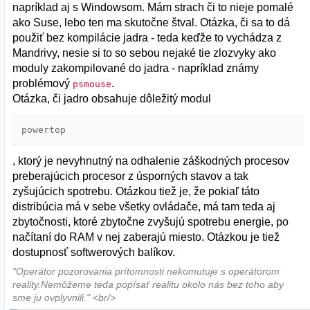
napríklad aj s Windowsom. Mám strach či to nieje pomalé
ako Suse, lebo ten ma skutočne štval. Otázka, či sa to dá
použiť bez kompilácie jadra - teda keďže to vychádza z
Mandrivy, nesie si to so sebou nejaké tie zlozvyky ako
moduly zakompilované do jadra - napríklad známy
problémový
.
psmouse
Otázka, či jadro obsahuje dôležitý modul
powertop
, ktorý je nevyhnutný na odhalenie záškodných procesov
preberajúcich procesor z úsporných stavov a tak
zyšujúcich spotrebu. Otázkou tiež je, že pokiaľ táto
distribúcia má v sebe všetky ovládače, má tam teda aj
zbytočnosti, ktoré zbytočne zvyšujú spotrebu energie, po
načítaní do RAM v nej zaberajú miesto. Otázkou je tiež
dostupnosť softwerových balíkov.
"Operátor pozorovania prítomnosti nekomutuje s operátorom
reality.Nemôžeme teda popísať realitu okolo nás bez toho aby
sme ju ovplyvnili." <br/>