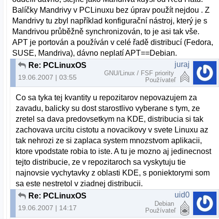
Balíčky Mandrivy v PCLinuxu bez úprav použít nejdou . Z
Mandrivy tu zbyl například konfigurační nástroj, který je s
Mandrivou průběžně synchronizován, to je asi tak vše.
APT je portován a používán v celé řadě distribucí (Fedora,
SUSE, Mandriva), dávno neplatí APT==Debian.
juraj
Re: PCLinuxOS
GNU/Linux / FSF priority
19.06.2007 | 03:55
Používateľ
Co sa tyka tej kvantity u repozitarov nepovazujem za
zavadu, balicky su dost starostlivo vyberane s tym, ze
zretel sa dava predovsetkym na KDE, distribucia si tak
zachovava urcitu cistotu a novacikovy v svete Linuxu az
tak nehrozi ze si zaplaca system mnozstvom aplikacii,
ktore vpodstate robia to iste. A tu je mozno aj jedinecnost
tejto distribucie, ze v repozitaroch sa vyskytuju tie
najnovsie vychytavky z oblasti KDE, s poniektorymi som
sa este nestretol v ziadnej distribucii.
uid0
Re: PCLinuxOS
Debian
19.06.2007 | 14:17
Používateľ