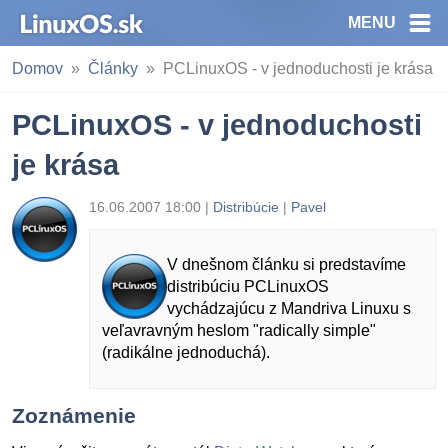
MENU
Domov
Články
PCLinuxOS - v jednoduchosti je krása
PCLinuxOS - v jednoduchosti
je krása
16.06.2007 18:00 |
Distribúcie
|
Pavel
V dnešnom článku si predstavíme
distribúciu PCLinuxOS
vychádzajúcu z Mandriva Linuxu s
veľavravným heslom "radically simple"
(radikálne jednoduchá).
Zoznámenie