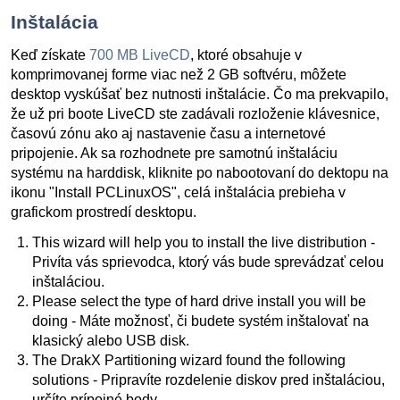
Inštalácia
Keď získate
700 MB LiveCD
, ktoré obsahuje v
komprimovanej forme viac než 2 GB softvéru, môžete
desktop vyskúšať bez nutnosti inštalácie. Čo ma prekvapilo,
že už pri boote LiveCD ste zadávali rozloženie klávesnice,
časovú zónu ako aj nastavenie času a internetové
pripojenie. Ak sa rozhodnete pre samotnú inštaláciu
systému na harddisk, kliknite po nabootovaní do dektopu na
ikonu "Install PCLinuxOS", celá inštalácia prebieha v
grafickom prostredí desktopu.
This wizard will help you to install the live distribution -
Privíta vás sprievodca, ktorý vás bude sprevádzať celou
inštaláciou.
Please select the type of hard drive install you will be
doing - Máte možnosť, či budete systém inštalovať na
klasický alebo USB disk.
The DrakX Partitioning wizard found the following
solutions - Pripravíte rozdelenie diskov pred inštaláciou,
určíte prípojné body.