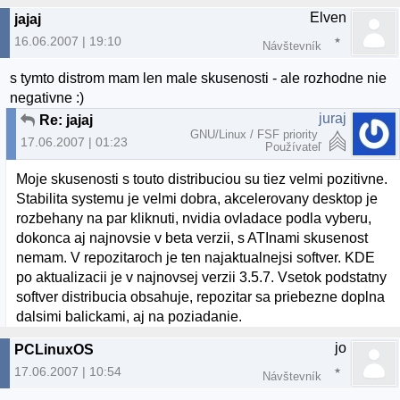
Elven
jajaj
16.06.2007 | 19:10
Návštevník
s tymto distrom mam len male skusenosti - ale rozhodne nie
negativne :)
juraj
Re: jajaj
GNU/Linux / FSF priority
17.06.2007 | 01:23
Používateľ
Moje skusenosti s touto distribuciou su tiez velmi pozitivne.
Stabilita systemu je velmi dobra, akcelerovany desktop je
rozbehany na par kliknuti, nvidia ovladace podla vyberu,
dokonca aj najnovsie v beta verzii, s ATInami skusenost
nemam. V repozitaroch je ten najaktualnejsi softver. KDE
po aktualizacii je v najnovsej verzii 3.5.7. Vsetok podstatny
softver distribucia obsahuje, repozitar sa priebezne doplna
dalsimi balickami, aj na poziadanie.
jo
PCLinuxOS
17.06.2007 | 10:54
Návštevník