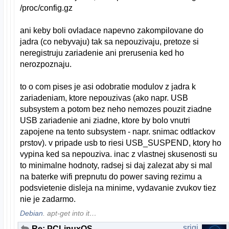
/proc/config.gz
ani keby boli ovladace napevno zakompilovane do
jadra (co nebyvaju) tak sa nepouzivaju, pretoze si
neregistruju zariadenie ani prerusenia ked ho
nerozpoznaju.
to o com pises je asi odobratie modulov z jadra k
zariadeniam, ktore nepouzivas (ako napr. USB
subsystem a potom bez neho nemozes pouzit ziadne
USB zariadenie ani ziadne, ktore by bolo vnutri
zapojene na tento subsystem - napr. snimac odtlackov
prstov). v pripade usb to riesi USB_SUSPEND, ktory ho
vypina ked sa nepouziva. inac z vlastnej skusenosti su
to minimalne hodnoty, radsej si daj zalezat aby si mal
na baterke wifi prepnutu do power saving rezimu a
podsvietenie disleja na minime, vydavanie zvukov tiez
nie je zadarmo.
Debian
. apt-get into it…
srigi
Re: PCLinuxOS