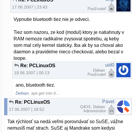
17.06.2007 | 23:43
Používateľ
Vypnutie bluetooth tiez nie je odveci.
Tiez som nazoru, ze kod (modul) ktory je natiahnuty v
RAM nemoze radikalne zvysovat spotrebu, aj keby
som mal cely kernel staticky. Iba ak by sa choval ako
daemon a pravidelne nieco checkoval, alebo bezal v
loope.
uid0
Re: PCLinuxOS
Debian
18.06.2007 | 00:13
Používateľ
ano, bluetooth tiez.
Debian
. apt-get into it…
Pavel
Re: PCLinuxOS
Q4OS, Debian
17.06.2007 | 18:52
Administrátor
Tak rýchlosť sa nedá veľmi porovnávať so SuSE, vážne
nemusíš mať strach. SuSE aj Mandrake som kedysi