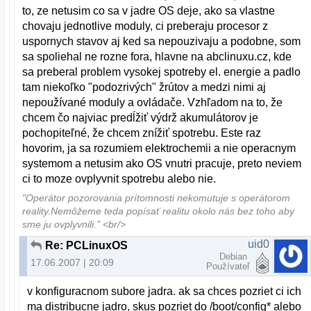
to, ze netusim co sa v jadre OS deje, ako sa vlastne
chovaju jednotlive moduly, ci preberaju procesor z
uspornych stavov aj ked sa nepouzivaju a podobne, som
sa spoliehal ne rozne fora, hlavne na abclinuxu.cz, kde
sa preberal problem vysokej spotreby el. energie a padlo
tam niekoľko "podozrivých" žrútov a medzi nimi aj
nepoužívané moduly a ovládače. Vzhľadom na to, že
chcem čo najviac predĺžiť výdrž akumulátorov je
pochopiteľné, že chcem znížiť spotrebu. Este raz
hovorim, ja sa rozumiem elektrochemii a nie operacnym
systemom a netusim ako OS vnutri pracuje, preto neviem
ci to moze ovplyvnit spotrebu alebo nie.
"Operátor pozorovania prítomnosti nekomutuje s operátorom
reality.Nemôžeme teda popísať realitu okolo nás bez toho aby
sme ju ovplyvnili." <br/>
uid0
Re: PCLinuxOS
Debian
17.06.2007 | 20:09
Používateľ
v konfiguracnom subore jadra. ak sa chces pozriet ci ich
ma distribucne jadro, skus pozriet do /boot/config* alebo