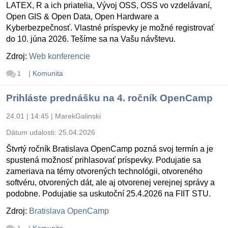
LATEX, R a ich priatelia, Vývoj OSS, OSS vo vzdelávaní,
Open GIS & Open Data, Open Hardware a
Kyberbezpečnosť. Vlastné príspevky je možné registrovať
do 10. júna 2026. Tešíme sa na Vašu návštevu.
Zdroj:
Web konferencie
|
Komunita
1
Prihláste prednášku na 4. ročník OpenCamp
24.01 | 14:45
|
MarekGalinski
Dátum udalosti:
25.04.2026
Štvrtý ročník Bratislava OpenCamp pozná svoj termín a je
spustená možnosť prihlasovať príspevky. Podujatie sa
zameriava na témy otvorených technológii, otvoreného
softvéru, otvorených dát, ale aj otvorenej verejnej správy a
podobne. Podujatie sa uskutoční 25.4.2026 na FIIT STU.
Zdroj:
Bratislava OpenCamp
|
Komunita