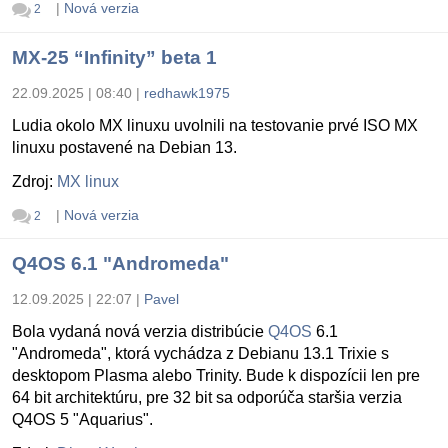
|
Nová verzia
2
MX-25 “Infinity” beta 1
22.09.2025 | 08:40
|
redhawk1975
Ludia okolo MX linuxu uvolnili na testovanie prvé ISO MX
linuxu postavené na Debian 13.
Zdroj:
MX linux
|
Nová verzia
2
Q4OS 6.1 "Andromeda"
12.09.2025 | 22:07
|
Pavel
Bola vydaná nová verzia distribúcie
Q4OS
6.1
"Andromeda", ktorá vychádza z Debianu 13.1 Trixie s
desktopom Plasma alebo Trinity. Bude k dispozícii len pre
64 bit architektúru, pre 32 bit sa odporúča staršia verzia
Q4OS 5 "Aquarius".