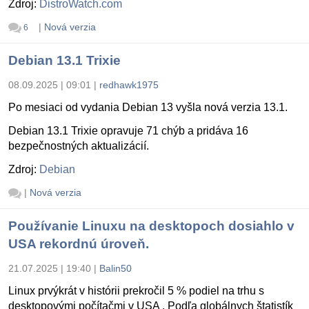
Zdroj:
DistroWatch.com
|
Nová verzia
6
Debian 13.1 Trixie
08.09.2025 | 09:01
|
redhawk1975
Po mesiaci od vydania Debian 13 vyšla nová verzia 13.1.
Debian 13.1 Trixie opravuje 71 chýb a pridáva 16
bezpečnostných aktualizácií.
Zdroj:
Debian
|
Nová verzia
Používanie Linuxu na desktopoch dosiahlo v
USA rekordnú úroveň.
21.07.2025 | 19:40
|
Balin50
Linux prvýkrát v histórii prekročil 5 % podiel na trhu s
desktopovými počítačmi v USA . Podľa globálnych štatistík