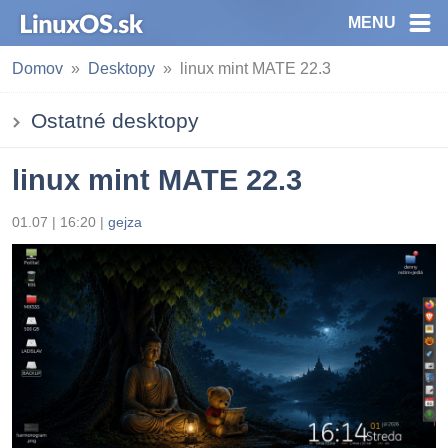
MENU
Domov
Desktopy
linux mint MATE 22.3
Ostatné desktopy
linux mint MATE 22.3
01.07 | 16:20
|
gejza