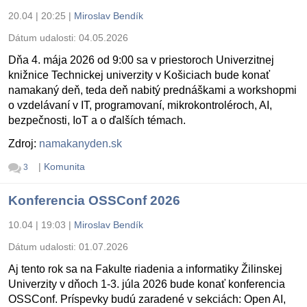
20.04 | 20:25
|
Miroslav Bendík
Dátum udalosti:
04.05.2026
Dňa 4. mája 2026 od 9:00 sa v priestoroch Univerzitnej
knižnice Technickej univerzity v Košiciach bude konať
namakaný deň, teda deň nabitý prednáškami a workshopmi
o vzdelávaní v IT, programovaní, mikrokontroléroch, AI,
bezpečnosti, IoT a o ďalších témach.
Zdroj:
namakanyden.sk
|
Komunita
3
Konferencia OSSConf 2026
10.04 | 19:03
|
Miroslav Bendík
Dátum udalosti:
01.07.2026
Aj tento rok sa na Fakulte riadenia a informatiky Žilinskej
Univerzity v dňoch 1-3. júla 2026 bude konať konferencia
OSSConf. Príspevky budú zaradené v sekciách: Open AI,