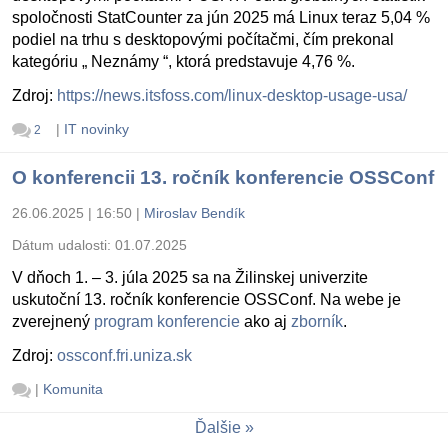
spoločnosti StatCounter za jún 2025 má Linux teraz 5,04 %
podiel na trhu s desktopovými počítačmi, čím prekonal
kategóriu „ Neznámy “, ktorá predstavuje 4,76 %.
Zdroj:
https://news.itsfoss.com/linux-desktop-usage-usa/
|
IT novinky
2
O konferencii 13. ročník konferencie OSSConf
26.06.2025 | 16:50
|
Miroslav Bendík
Dátum udalosti:
01.07.2025
V dňoch 1. – 3. júla 2025 sa na Žilinskej univerzite
uskutoční 13. ročník konferencie OSSConf. Na webe je
zverejnený
program konferencie
ako aj
zborník
.
Zdroj:
ossconf.fri.uniza.sk
|
Komunita
Ďalšie