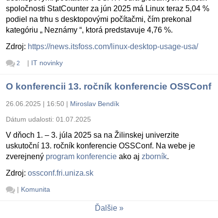
spoločnosti StatCounter za jún 2025 má Linux teraz 5,04 %
podiel na trhu s desktopovými počítačmi, čím prekonal
kategóriu „ Neznámy “, ktorá predstavuje 4,76 %.
Zdroj:
https://news.itsfoss.com/linux-desktop-usage-usa/
|
IT novinky
2
O konferencii 13. ročník konferencie OSSConf
26.06.2025 | 16:50
|
Miroslav Bendík
Dátum udalosti:
01.07.2025
V dňoch 1. – 3. júla 2025 sa na Žilinskej univerzite
uskutoční 13. ročník konferencie OSSConf. Na webe je
zverejnený
program konferencie
ako aj
zborník
.
Zdroj:
ossconf.fri.uniza.sk
|
Komunita
Ďalšie