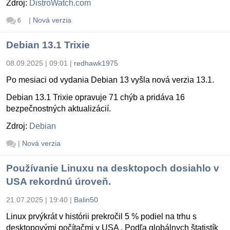
Zdroj:
DistroWatch.com
|
Nová verzia
6
Debian 13.1 Trixie
08.09.2025 | 09:01
|
redhawk1975
Po mesiaci od vydania Debian 13 vyšla nová verzia 13.1.
Debian 13.1 Trixie opravuje 71 chýb a pridáva 16
bezpečnostných aktualizácií.
Zdroj:
Debian
|
Nová verzia
Používanie Linuxu na desktopoch dosiahlo v
USA rekordnú úroveň.
21.07.2025 | 19:40
|
Balin50
Linux prvýkrát v histórii prekročil 5 % podiel na trhu s
desktopovými počítačmi v USA . Podľa globálnych štatistík