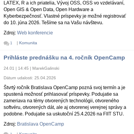
LATEX, R a ich priatelia, Vývoj OSS, OSS vo vzdelávaní,
Open GIS & Open Data, Open Hardware a
Kyberbezpečnosť. Vlastné príspevky je možné registrovať
do 10. júna 2026. Tešíme sa na Vašu návštevu.
Zdroj:
Web konferencie
|
Komunita
1
Prihláste prednášku na 4. ročník OpenCamp
24.01 | 14:45
|
MarekGalinski
Dátum udalosti:
25.04.2026
Štvrtý ročník Bratislava OpenCamp pozná svoj termín a je
spustená možnosť prihlasovať príspevky. Podujatie sa
zameriava na témy otvorených technológii, otvoreného
softvéru, otvorených dát, ale aj otvorenej verejnej správy a
podobne. Podujatie sa uskutoční 25.4.2026 na FIIT STU.
Zdroj:
Bratislava OpenCamp
|
Komunita