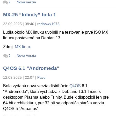
|
Nová verzia
2
MX-25 “Infinity” beta 1
22.09.2025 | 08:40
|
redhawk1975
Ludia okolo MX linuxu uvolnili na testovanie prvé ISO MX
linuxu postavené na Debian 13.
Zdroj:
MX linux
|
Nová verzia
2
Q4OS 6.1 "Andromeda"
12.09.2025 | 22:07
|
Pavel
Bola vydaná nová verzia distribúcie
Q4OS
6.1
"Andromeda", ktorá vychádza z Debianu 13.1 Trixie s
desktopom Plasma alebo Trinity. Bude k dispozícii len pre
64 bit architektúru, pre 32 bit sa odporúča staršia verzia
Q4OS 5 "Aquarius".