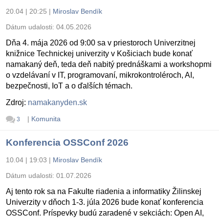
20.04 | 20:25
|
Miroslav Bendík
Dátum udalosti:
04.05.2026
Dňa 4. mája 2026 od 9:00 sa v priestoroch Univerzitnej
knižnice Technickej univerzity v Košiciach bude konať
namakaný deň, teda deň nabitý prednáškami a workshopmi
o vzdelávaní v IT, programovaní, mikrokontroléroch, AI,
bezpečnosti, IoT a o ďalších témach.
Zdroj:
namakanyden.sk
|
Komunita
3
Konferencia OSSConf 2026
10.04 | 19:03
|
Miroslav Bendík
Dátum udalosti:
01.07.2026
Aj tento rok sa na Fakulte riadenia a informatiky Žilinskej
Univerzity v dňoch 1-3. júla 2026 bude konať konferencia
OSSConf. Príspevky budú zaradené v sekciách: Open AI,