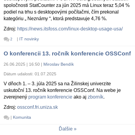
spoločnosti StatCounter za jún 2025 má Linux teraz 5,04 %
podiel na trhu s desktopovými počítačmi, čím prekonal
kategóriu „ Neznámy “, ktorá predstavuje 4,76 %.
Zdroj:
https://news.itsfoss.com/linux-desktop-usage-usa/
|
IT novinky
2
O konferencii 13. ročník konferencie OSSConf
26.06.2025 | 16:50
|
Miroslav Bendík
Dátum udalosti:
01.07.2025
V dňoch 1. – 3. júla 2025 sa na Žilinskej univerzite
uskutoční 13. ročník konferencie OSSConf. Na webe je
zverejnený
program konferencie
ako aj
zborník
.
Zdroj:
ossconf.fri.uniza.sk
|
Komunita
Ďalšie