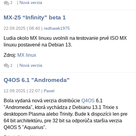
|
Nová verzia
2
MX-25 “Infinity” beta 1
22.09.2025 | 08:40
|
redhawk1975
Ludia okolo MX linuxu uvolnili na testovanie prvé ISO MX
linuxu postavené na Debian 13.
Zdroj:
MX linux
|
Nová verzia
2
Q4OS 6.1 "Andromeda"
12.09.2025 | 22:07
|
Pavel
Bola vydaná nová verzia distribúcie
Q4OS
6.1
"Andromeda", ktorá vychádza z Debianu 13.1 Trixie s
desktopom Plasma alebo Trinity. Bude k dispozícii len pre
64 bit architektúru, pre 32 bit sa odporúča staršia verzia
Q4OS 5 "Aquarius".