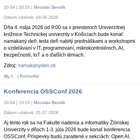
20.04 | 20:25
|
Miroslav Bendík
Dátum udalosti:
04.05.2026
Dňa 4. mája 2026 od 9:00 sa v priestoroch Univerzitnej
knižnice Technickej univerzity v Košiciach bude konať
namakaný deň, teda deň nabitý prednáškami a workshopmi
o vzdelávaní v IT, programovaní, mikrokontroléroch, AI,
bezpečnosti, IoT a o ďalších témach.
Zdroj:
namakanyden.sk
|
Komunita
3
Konferencia OSSConf 2026
10.04 | 19:03
|
Miroslav Bendík
Dátum udalosti:
01.07.2026
Aj tento rok sa na Fakulte riadenia a informatiky Žilinskej
Univerzity v dňoch 1-3. júla 2026 bude konať konferencia
OSSConf. Príspevky budú zaradené v sekciách: Open AI,