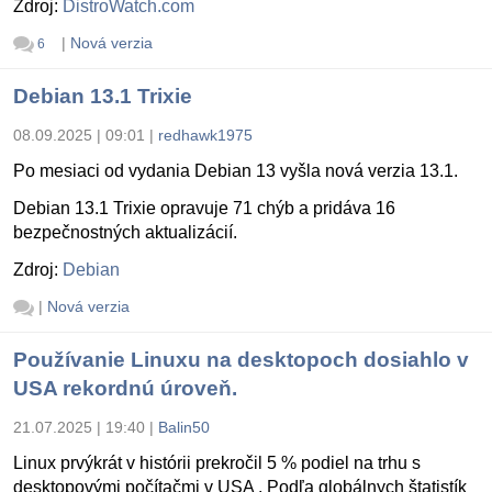
Zdroj:
DistroWatch.com
|
Nová verzia
6
Debian 13.1 Trixie
08.09.2025 | 09:01
|
redhawk1975
Po mesiaci od vydania Debian 13 vyšla nová verzia 13.1.
Debian 13.1 Trixie opravuje 71 chýb a pridáva 16
bezpečnostných aktualizácií.
Zdroj:
Debian
|
Nová verzia
Používanie Linuxu na desktopoch dosiahlo v
USA rekordnú úroveň.
21.07.2025 | 19:40
|
Balin50
Linux prvýkrát v histórii prekročil 5 % podiel na trhu s
desktopovými počítačmi v USA . Podľa globálnych štatistík