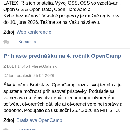
LATEX, R a ich priatelia, Vývoj OSS, OSS vo vzdelávaní,
Open GIS & Open Data, Open Hardware a
Kyberbezpečnosť. Vlastné príspevky je možné registrovať
do 10. júna 2026. Tešíme sa na Vašu návštevu.
Zdroj:
Web konferencie
|
Komunita
1
Prihláste prednášku na 4. ročník OpenCamp
24.01 | 14:45
|
MarekGalinski
Dátum udalosti:
25.04.2026
Štvrtý ročník Bratislava OpenCamp pozná svoj termín a je
spustená možnosť prihlasovať príspevky. Podujatie sa
zameriava na témy otvorených technológii, otvoreného
softvéru, otvorených dát, ale aj otvorenej verejnej správy a
podobne. Podujatie sa uskutoční 25.4.2026 na FIIT STU.
Zdroj:
Bratislava OpenCamp
|
Komunita