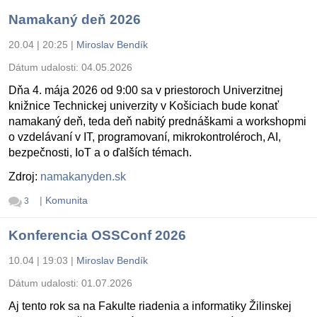
Namakaný deň 2026
20.04 | 20:25
|
Miroslav Bendík
Dátum udalosti:
04.05.2026
Dňa 4. mája 2026 od 9:00 sa v priestoroch Univerzitnej
knižnice Technickej univerzity v Košiciach bude konať
namakaný deň, teda deň nabitý prednáškami a workshopmi
o vzdelávaní v IT, programovaní, mikrokontroléroch, AI,
bezpečnosti, IoT a o ďalších témach.
Zdroj:
namakanyden.sk
|
Komunita
3
Konferencia OSSConf 2026
10.04 | 19:03
|
Miroslav Bendík
Dátum udalosti:
01.07.2026
Aj tento rok sa na Fakulte riadenia a informatiky Žilinskej