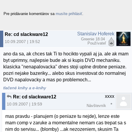
Pre pridávanie komentárov sa
musíte prihlásiť
.
Stanislav Hoferek
Re: cd slackware12
Greenie 18.04
10.09.2007 | 19:52
Používateľ
ano da sa, ak chces tak Ti to hocikto vypali aj ja. ale ak mam
byt uprimny, najlepsie bude ak si kupis DVD mechaniku.
klasicka "nenapalovacka" dnes stoji uplne drobne peniaze.
pozri nejake bazeriky... alebo skus investovat do normalnej
DVD napalovacky a mas po problemoch...
tlačené knihy a e-knihy
xxxx
Re: cd slackware12
10.09.2007 | 19:59
Návštevník
mas pravdu - planujem (o peniaze tu nejde), lenze este
mam comp v zaruke a momentalne nemam cas trepat sa s
nim do servisu... (blomby) ...ak nezozeniem, skusim Ta