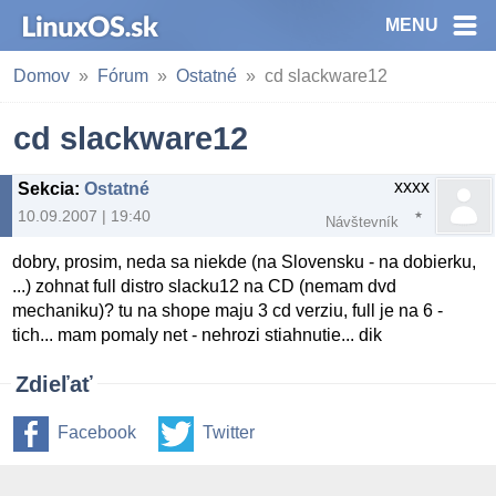
MENU
Domov
Fórum
Ostatné
cd slackware12
cd slackware12
xxxx
Sekcia
:
Ostatné
10.09.2007 | 19:40
Návštevník
dobry, prosim, neda sa niekde (na Slovensku - na dobierku,
...) zohnat full distro slacku12 na CD (nemam dvd
mechaniku)? tu na shope maju 3 cd verziu, full je na 6 -
tich... mam pomaly net - nehrozi stiahnutie... dik
Zdieľať
Facebook
Twitter