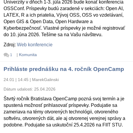
Univerzity v dňoch 1-3. júla 2026 bude konať konferencia
OSSConf. Príspevky budú zaradené v sekciách: Open AI,
LATEX, R a ich priatelia, Vývoj OSS, OSS vo vzdelávaní,
Open GIS & Open Data, Open Hardware a
Kyberbezpečnosť. Vlastné príspevky je možné registrovať
do 10. júna 2026. Tešíme sa na Vašu návštevu.
Zdroj:
Web konferencie
|
Komunita
1
Prihláste prednášku na 4. ročník OpenCamp
24.01 | 14:45
|
MarekGalinski
Dátum udalosti:
25.04.2026
Štvrtý ročník Bratislava OpenCamp pozná svoj termín a je
spustená možnosť prihlasovať príspevky. Podujatie sa
zameriava na témy otvorených technológii, otvoreného
softvéru, otvorených dát, ale aj otvorenej verejnej správy a
podobne. Podujatie sa uskutoční 25.4.2026 na FIIT STU.