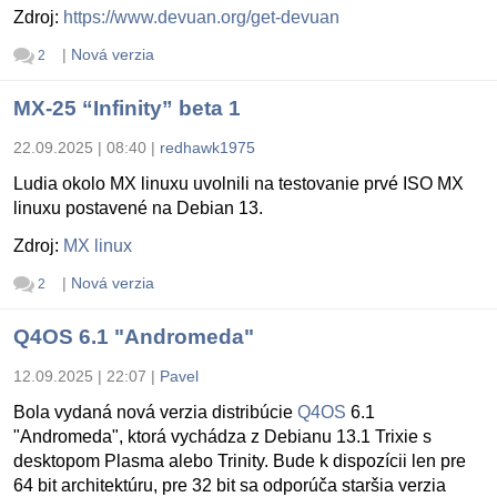
Zdroj:
https://www.devuan.org/get-devuan
|
Nová verzia
2
MX-25 “Infinity” beta 1
22.09.2025 | 08:40
|
redhawk1975
Ludia okolo MX linuxu uvolnili na testovanie prvé ISO MX
linuxu postavené na Debian 13.
Zdroj:
MX linux
|
Nová verzia
2
Q4OS 6.1 "Andromeda"
12.09.2025 | 22:07
|
Pavel
Bola vydaná nová verzia distribúcie
Q4OS
6.1
"Andromeda", ktorá vychádza z Debianu 13.1 Trixie s
desktopom Plasma alebo Trinity. Bude k dispozícii len pre
64 bit architektúru, pre 32 bit sa odporúča staršia verzia