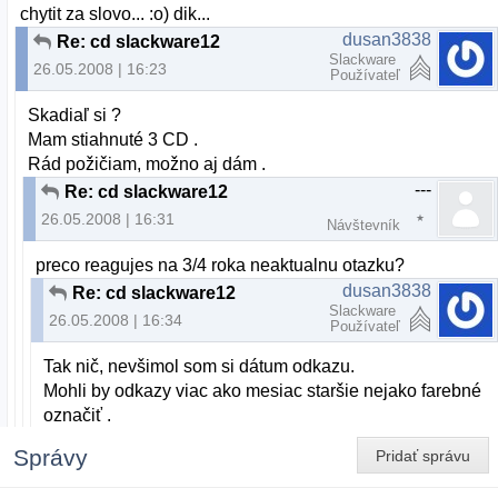
chytit za slovo... :o) dik...
dusan3838
Re: cd slackware12
Slackware
26.05.2008 | 16:23
Používateľ
Skadiaľ si ?
Mam stiahnuté 3 CD .
Rád požičiam, možno aj dám .
---
Re: cd slackware12
26.05.2008 | 16:31
Návštevník
preco reagujes na 3/4 roka neaktualnu otazku?
dusan3838
Re: cd slackware12
Slackware
26.05.2008 | 16:34
Používateľ
Tak nič, nevšimol som si dátum odkazu.
Mohli by odkazy viac ako mesiac staršie nejako farebné
označiť .
Správy
Pridať správu