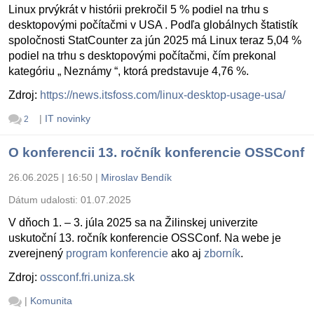
Linux prvýkrát v histórii prekročil 5 % podiel na trhu s
desktopovými počítačmi v USA . Podľa globálnych štatistík
spoločnosti StatCounter za jún 2025 má Linux teraz 5,04 %
podiel na trhu s desktopovými počítačmi, čím prekonal
kategóriu „ Neznámy “, ktorá predstavuje 4,76 %.
Zdroj:
https://news.itsfoss.com/linux-desktop-usage-usa/
|
IT novinky
2
O konferencii 13. ročník konferencie OSSConf
26.06.2025 | 16:50
|
Miroslav Bendík
Dátum udalosti:
01.07.2025
V dňoch 1. – 3. júla 2025 sa na Žilinskej univerzite
uskutoční 13. ročník konferencie OSSConf. Na webe je
zverejnený
program konferencie
ako aj
zborník
.
Zdroj:
ossconf.fri.uniza.sk
|
Komunita