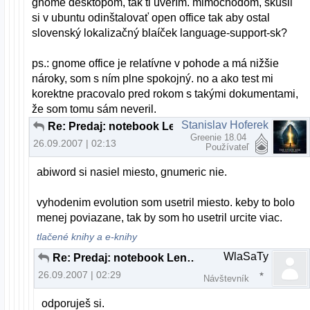
gnome desktopom, tak ti uverím. mimochodom, skúsil
si v ubuntu odinštalovať open office tak aby ostal
slovenský lokalizačný blaíček language-support-sk?
ps.: gnome office je relatívne v pohode a má nižšie
nároky, som s ním plne spokojný. no a ako test mi
korektne pracovalo pred rokom s takými dokumentami,
že som tomu sám neveril.
Stanislav Hoferek
Re: Predaj: notebook Lenovo 3000 C200
Greenie 18.04
26.09.2007 | 02:13
Používateľ
abiword si nasiel miesto, gnumeric nie.
vyhodenim evolution som usetril miesto. keby to bolo
menej poviazane, tak by som ho usetril urcite viac.
tlačené knihy a e-knihy
WlaSaTy
Re: Predaj: notebook Lenovo 3000 C200
26.09.2007 | 02:29
Návštevník
odporuješ si.