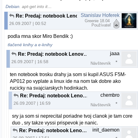
Debian
. apt-get into it…
Stanislav Hoferek
Re: Predaj: notebook Lenovo 3000 C200
Greenie 18.04
26.09.2007 | 00:52
Používateľ
podla mna skor Miro Bendik :)
tlačené knihy a e-knihy
jaaa
Re: Predaj: notebook Lenovo 3000 C200
26.09.2007 | 16:58
Návštevník
ten notebook trosku drahy ja som si kupil ASUS F5M-
AP012 po vyplate a linux ide na nom tak dobre ako
rucicky na svajciarskych hodinkach.
chembro
Re: Predaj: notebook Lenovo 3000 C200
26.09.2007 | 16:59
Návštevník
sry ja som si neprecital poriadne tvoj clanok je tam core
duo , sry takze vyssi prispevok je nanic.
init_daemon
Re: Predaj: notebook Lenovo 3000 C200
26.09.2007 | 17:51