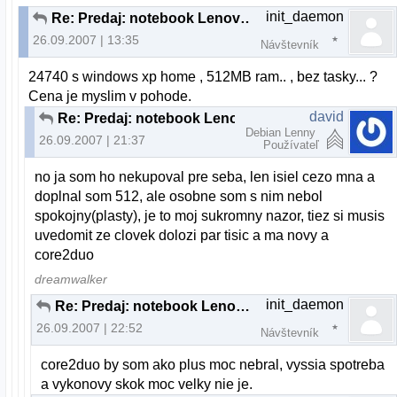
init_daemon
Re: Predaj: notebook Lenovo 3000 C200
26.09.2007 | 13:35
Návštevník
24740 s windows xp home , 512MB ram.. , bez tasky... ?
Cena je myslim v pohode.
david
Re: Predaj: notebook Lenovo 3000 C200
Debian Lenny
26.09.2007 | 21:37
Používateľ
no ja som ho nekupoval pre seba, len isiel cezo mna a
doplnal som 512, ale osobne som s nim nebol
spokojny(plasty), je to moj sukromny nazor, tiez si musis
uvedomit ze clovek dolozi par tisic a ma novy a
core2duo
dreamwalker
init_daemon
Re: Predaj: notebook Lenovo 3000 C200
26.09.2007 | 22:52
Návštevník
core2duo by som ako plus moc nebral, vyssia spotreba
a vykonovy skok moc velky nie je.