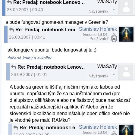
WlaSaTy
Re: Predaj: notebook Lenovo 3000 C200
26.09.2007 | 00:40
Návštevník
a bude fungovať gnome-art manager v Greenie?
Stanislav Hoferek
Re: Predaj: notebook Lenovo 3000 C200
Greenie 18.04
26.09.2007 | 00:41
Používateľ
ak funguje v ubuntu, bude fungovat aj tu :)
tlačené knihy a e-knihy
WlaSaTy
Re: Predaj: notebook Lenovo 3000 C200
26.09.2007 | 01:01
Návštevník
A bude sa greenie líšiť aj niečim iným ako farbou od
ubuntu, napríklad tým že sa na inštalačnom dvd (pre
dialupistov, offliňákov alebo ne flatistov) bude nachádzať
repozitát najžiadanejších aplikácií? Alebo tým že
slovenská lokalizácia nenainštaluje open office ktoré nie
je vhodné pre malú RAMku?
Stanislav Hoferek
Re: Predaj: notebook Lenovo 3000 C200
Greenie 18.04