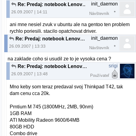
init_daemon
Re: Predaj: notebook Lenovo 3000 C200
26.09.2007 | 14:11
Návštevník
ani mne nesiel zvuk v ubuntu ale na gentoo ten problem
rychlo poriesili. stacilo opatchovat driver.
init_daemon
Re: Predaj: notebook Lenovo 3000 C200
26.09.2007 | 13:33
Návštevník
na zaklade coho si usudil ze to je vysoka cena ?
srigi
Re: Predaj: notebook Lenovo 3000 C200
26.09.2007 | 13:48
Používateľ
Mno keby som teraz predaval svoj Thinkpad T42, tak
dam cenu cca 20k.
Prntium M 745 (1800MHz, 2MB, 90nm)
1GB RAM
ATI Mobility Radeon 9600/64MB
80GB HDD
Combo drive