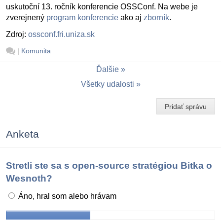
uskutoční 13. ročník konferencie OSSConf. Na webe je
zverejnený
program konferencie
ako aj
zborník
.
Zdroj:
ossconf.fri.uniza.sk
|
Komunita
Ďalšie
Všetky udalosti
Pridať správu
Anketa
Stretli ste sa s open-source stratégiou Bitka o
Wesnoth?
Áno, hral som alebo hrávam