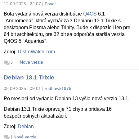
12.09.2025 | 22:07
|
Pavel
Bola vydaná nová verzia distribúcie
Q4OS
6.1
"Andromeda", ktorá vychádza z Debianu 13.1 Trixie s
desktopom Plasma alebo Trinity. Bude k dispozícii len pre
64 bit architektúru, pre 32 bit sa odporúča staršia verzia
Q4OS 5 "Aquarius".
Zdroj:
DistroWatch.com
|
Nová verzia
6
Debian 13.1 Trixie
08.09.2025 | 09:01
|
redhawk1975
Po mesiaci od vydania Debian 13 vyšla nová verzia 13.1.
Debian 13.1 Trixie opravuje 71 chýb a pridáva 16
bezpečnostných aktualizácií.
Zdroj:
Debian
|
Nová verzia