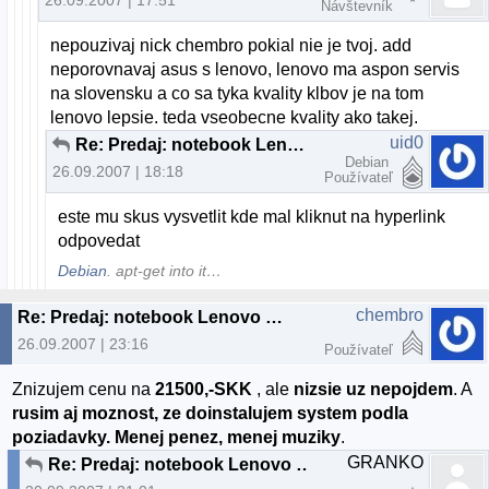
Návštevník
nepouzivaj nick chembro pokial nie je tvoj. add
neporovnavaj asus s lenovo, lenovo ma aspon servis
na slovensku a co sa tyka kvality klbov je na tom
lenovo lepsie. teda vseobecne kvality ako takej.
uid0
Re: Predaj: notebook Lenovo 3000 C200
Debian
26.09.2007 | 18:18
Používateľ
este mu skus vysvetlit kde mal kliknut na hyperlink
odpovedat
Debian
. apt-get into it…
chembro
Re: Predaj: notebook Lenovo 3000 C200
26.09.2007 | 23:16
Používateľ
Znizujem cenu na
21500,-SKK
, ale
nizsie uz nepojdem
. A
rusim aj moznost, ze doinstalujem system podla
poziadavky. Menej penez, menej muziky
.
GRANKO
Re: Predaj: notebook Lenovo 3000 C200