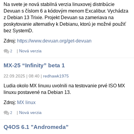
Na svete je nová stabilná verzia linuxovej distribúcie
Devuan s číslom 6 a kódovým menom Excalibur. Vychádza
z Debian 13 Trixie. Projekt Devuan sa zameriava na
poskytovanie alternatívy k Debianu, ktorú je možné použiť
bez SystemD.
Zdroj:
https://www.devuan.org/get-devuan
|
Nová verzia
2
MX-25 “Infinity” beta 1
22.09.2025 | 08:40
|
redhawk1975
Ludia okolo MX linuxu uvolnili na testovanie prvé ISO MX
linuxu postavené na Debian 13.
Zdroj:
MX linux
|
Nová verzia
2
Q4OS 6.1 "Andromeda"