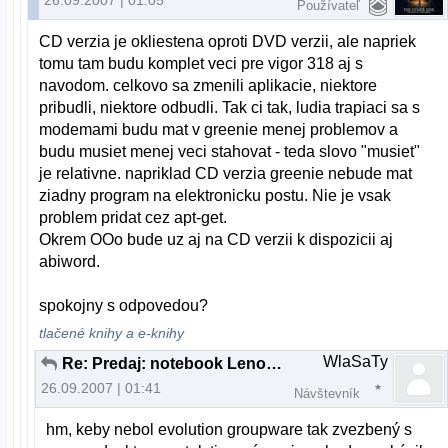
26.09.2007 | 01:05
Používateľ
CD verzia je okliestena oproti DVD verzii, ale napriek
tomu tam budu komplet veci pre vigor 318 aj s
navodom. celkovo sa zmenili aplikacie, niektore
pribudli, niektore odbudli. Tak ci tak, ludia trapiaci sa s
modemami budu mat v greenie menej problemov a
budu musiet menej veci stahovat - teda slovo "musiet"
je relativne. napriklad CD verzia greenie nebude mat
ziadny program na elektronicku postu. Nie je vsak
problem pridat cez apt-get.
Okrem OOo bude uz aj na CD verzii k dispozicii aj
abiword.
spokojny s odpovedou?
tlačené knihy a e-knihy
WlaSaTy
Re: Predaj: notebook Lenovo 3000 C200
26.09.2007 | 01:41
Návštevník
hm, keby nebol evolution groupware tak zvezbený s