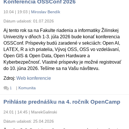
Konferencia OSSConf 2026
10.04 | 19:03
|
Miroslav Bendík
Dátum udalosti:
01.07.2026
Aj tento rok sa na Fakulte riadenia a informatiky Žilinskej
Univerzity v dňoch 1-3. júla 2026 bude konať konferencia
OSSConf. Príspevky budú zaradené v sekciách: Open AI,
LATEX, R a ich priatelia, Vývoj OSS, OSS vo vzdelávaní,
Open GIS & Open Data, Open Hardware a
Kyberbezpečnosť. Vlastné príspevky je možné registrovať
do 10. júna 2026. Tešíme sa na Vašu návštevu.
Zdroj:
Web konferencie
|
Komunita
1
Prihláste prednášku na 4. ročník OpenCamp
24.01 | 14:45
|
MarekGalinski
Dátum udalosti:
25.04.2026