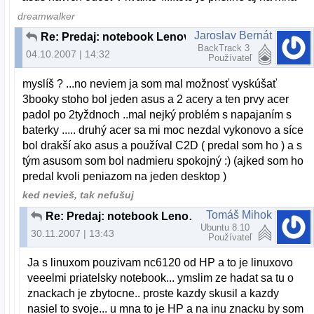
dreamwalker
Jaroslav Bernát
Re: Predaj: notebook Lenovo 3000 C200
BackTrack 3
04.10.2007 | 14:32
Používateľ
myslíš ? ...no neviem ja som mal možnosť vyskúšať
3booky stoho bol jeden asus a 2 acery a ten prvy acer
padol po 2tyždnoch ..mal nejký problém s napajaním s
baterky ..... druhý acer sa mi moc nezdal vykonovo a síce
bol drakší ako asus a používal C2D ( predal som ho ) a s
tým asusom som bol nadmieru spokojný :) (ajked som ho
predal kvoli peniazom na jeden desktop )
ked nevieš, tak nefušuj
Tomáš Mihok
Re: Predaj: notebook Lenovo 3000 C200
Ubuntu 8.10
30.11.2007 | 13:43
Používateľ
Ja s linuxom pouzivam nc6120 od HP a to je linuxovo
veeelmi priatelsky notebook... ymslim ze hadat sa tu o
znackach je zbytocne.. proste kazdy skusil a kazdy
nasiel to svoje... u mna to je HP a na inu znacku by som