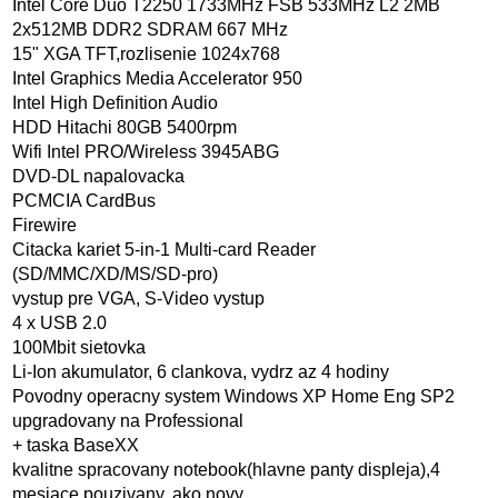
Intel Core Duo T2250 1733MHz FSB 533MHz L2 2MB
2x512MB DDR2 SDRAM 667 MHz
15" XGA TFT,rozlisenie 1024x768
Intel Graphics Media Accelerator 950
Intel High Definition Audio
HDD Hitachi 80GB 5400rpm
Wifi Intel PRO/Wireless 3945ABG
DVD-DL napalovacka
PCMCIA CardBus
Firewire
Citacka kariet 5-in-1 Multi-card Reader
(SD/MMC/XD/MS/SD-pro)
vystup pre VGA, S-Video vystup
4 x USB 2.0
100Mbit sietovka
Li-Ion akumulator, 6 clankova, vydrz az 4 hodiny
Povodny operacny system Windows XP Home Eng SP2
upgradovany na Professional
+ taska BaseXX
kvalitne spracovany notebook(hlavne panty displeja),4
mesiace pouzivany, ako novy.