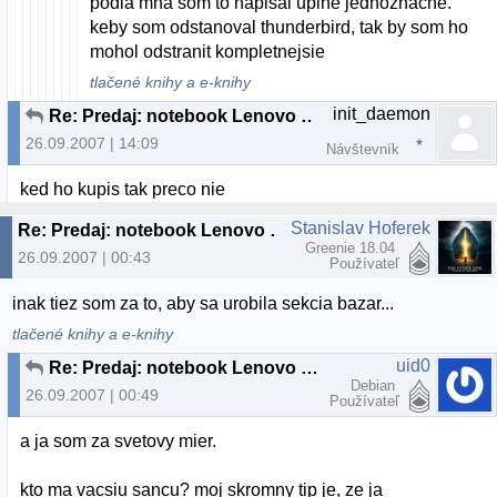
podla mna som to napisal uplne jednoznacne.
keby som odstanoval thunderbird, tak by som ho
mohol odstranit kompletnejsie
tlačené knihy a e-knihy
init_daemon
Re: Predaj: notebook Lenovo 3000 C200
26.09.2007 | 14:09
Návštevník
ked ho kupis tak preco nie
Stanislav Hoferek
Re: Predaj: notebook Lenovo 3000 C200
Greenie 18.04
26.09.2007 | 00:43
Používateľ
inak tiez som za to, aby sa urobila sekcia bazar...
tlačené knihy a e-knihy
uid0
Re: Predaj: notebook Lenovo 3000 C200
Debian
26.09.2007 | 00:49
Používateľ
a ja som za svetovy mier.
kto ma vacsiu sancu? moj skromny tip je, ze ja