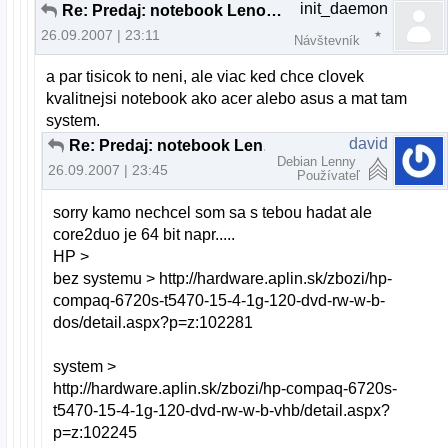
init_daemon
Re: Predaj: notebook Lenovo 3000 C200
26.09.2007 | 23:11
Návštevník
a par tisicok to neni, ale viac ked chce clovek
kvalitnejsi notebook ako acer alebo asus a mat tam
system.
david
Re: Predaj: notebook Lenovo 3000 C200
Debian Lenny
26.09.2007 | 23:45
Používateľ
sorry kamo nechcel som sa s tebou hadat ale
core2duo je 64 bit napr.....
HP >
bez systemu > http://hardware.aplin.sk/zbozi/hp-
compaq-6720s-t5470-15-4-1g-120-dvd-rw-w-b-
dos/detail.aspx?p=z:102281
system >
http://hardware.aplin.sk/zbozi/hp-compaq-6720s-
t5470-15-4-1g-120-dvd-rw-w-b-vhb/detail.aspx?
p=z:102245