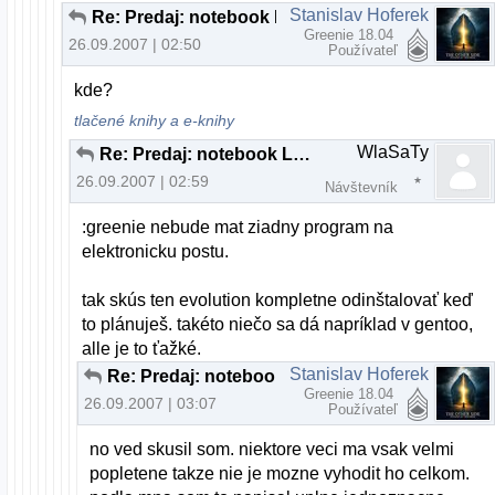
Stanislav Hoferek
Re: Predaj: notebook Lenovo 3000 C200
Greenie 18.04
26.09.2007 | 02:50
Používateľ
kde?
tlačené knihy a e-knihy
WlaSaTy
Re: Predaj: notebook Lenovo 3000 C200
26.09.2007 | 02:59
Návštevník
:greenie nebude mat ziadny program na
elektronicku postu.
tak skús ten evolution kompletne odinštalovať keď
to plánuješ. takéto niečo sa dá napríklad v gentoo,
alle je to ťažké.
Stanislav Hoferek
Re: Predaj: notebook Lenovo 3000 C200
Greenie 18.04
26.09.2007 | 03:07
Používateľ
no ved skusil som. niektore veci ma vsak velmi
popletene takze nie je mozne vyhodit ho celkom.