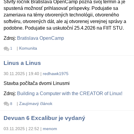
Štvrtý ročník Bratislava OpenCamp pozná svoj termín a je
spustená možnosť prihlasovať príspevky. Podujatie sa
zameriava na témy otvorených technológii, otvoreného
softvéru, otvorených dát, ale aj otvorenej verejnej správy a
podobne. Podujatie sa uskutoční 25.4.2026 na FIIT STU.
Zdroj:
Bratislava OpenCamp
|
Komunita
1
Linus a Linus
30.11.2025 | 19:40
|
redhawk1975
Stavba počítača dvomi Linusmi
Zdroj:
Building a Computer with the CREATOR of Linux!
|
Zaujímavý článok
8
Devuan 6 Excalibur je vydaný
03.11.2025 | 22:52
|
menom