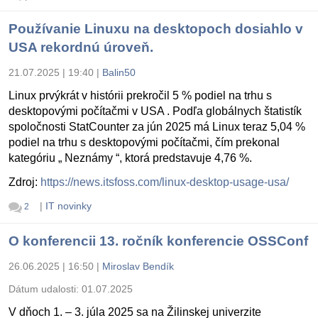
Používanie Linuxu na desktopoch dosiahlo v
USA rekordnú úroveň.
21.07.2025 | 19:40
|
Balin50
Linux prvýkrát v histórii prekročil 5 % podiel na trhu s
desktopovými počítačmi v USA . Podľa globálnych štatistík
spoločnosti StatCounter za jún 2025 má Linux teraz 5,04 %
podiel na trhu s desktopovými počítačmi, čím prekonal
kategóriu „ Neznámy “, ktorá predstavuje 4,76 %.
Zdroj:
https://news.itsfoss.com/linux-desktop-usage-usa/
|
IT novinky
2
O konferencii 13. ročník konferencie OSSConf
26.06.2025 | 16:50
|
Miroslav Bendík
Dátum udalosti:
01.07.2025
V dňoch 1. – 3. júla 2025 sa na Žilinskej univerzite