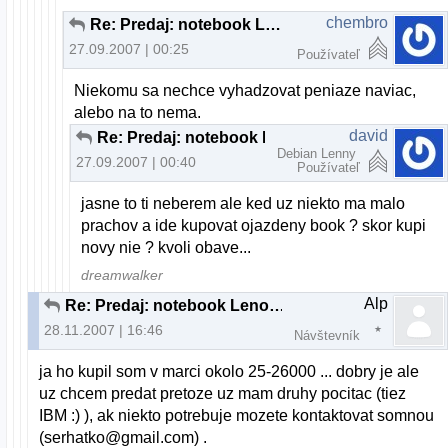
chembro
Re: Predaj: notebook Lenovo 3000 C200
27.09.2007 | 00:25
Používateľ
Niekomu sa nechce vyhadzovat peniaze naviac,
alebo na to nema.
david
Re: Predaj: notebook Lenovo 3000 C200
Debian Lenny
27.09.2007 | 00:40
Používateľ
jasne to ti neberem ale ked uz niekto ma malo
prachov a ide kupovat ojazdeny book ? skor kupi
novy nie ? kvoli obave...
dreamwalker
Alp
Re: Predaj: notebook Lenovo 3000 C200
28.11.2007 | 16:46
Návštevník
ja ho kupil som v marci okolo 25-26000 ... dobry je ale
uz chcem predat pretoze uz mam druhy pocitac (tiez
IBM :) ), ak niekto potrebuje mozete kontaktovat somnou
(serhatko@gmail.com) .