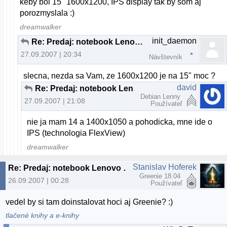
keby bol 15" 1600x1200, IPS display tak by som aj
porozmyslala :)
dreamwalker
init_daemon
Re: Predaj: notebook Lenovo 3000 C200
27.09.2007 | 20:34
Návštevník
slecna, nezda sa Vam, ze 1600x1200 je na 15" moc ?
david
Re: Predaj: notebook Lenovo 3000 C200
Debian Lenny
27.09.2007 | 21:08
Používateľ
nie ja mam 14 a 1400x1050 a pohodicka, mne ide o
IPS (technologia FlexView)
dreamwalker
Stanislav Hoferek
Re: Predaj: notebook Lenovo 3000 C200
Greenie 18.04
26.09.2007 | 00:28
Používateľ
vedel by si tam doinstalovat hoci aj Greenie? :)
tlačené knihy a e-knihy