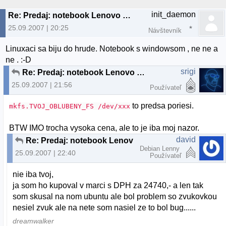
init_daemon
Re: Predaj: notebook Lenovo 3000 C200
25.09.2007 | 20:25
Návštevník
Linuxaci sa biju do hrude. Notebook s windowsom , ne ne a
ne . :-D
srigi
Re: Predaj: notebook Lenovo 3000 C200
25.09.2007 | 21:56
Používateľ
to predsa poriesi.
mkfs.TVOJ_OBLUBENY_FS /dev/xxx
BTW IMO trocha vysoka cena, ale to je iba moj nazor.
david
Re: Predaj: notebook Lenovo 3000 C200
Debian Lenny
25.09.2007 | 22:40
Používateľ
nie iba tvoj,
ja som ho kupoval v marci s DPH za 24740,- a len tak
som skusal na nom ubuntu ale bol problem so zvukovkou
nesiel zvuk ale na nete som nasiel ze to bol bug......
dreamwalker