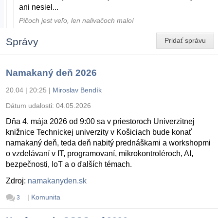
ani nesiel...
Pičoch jest veľo, len nalivačoch malo!
Správy
Pridať správu
Namakaný deň 2026
20.04 | 20:25
|
Miroslav Bendík
Dátum udalosti:
04.05.2026
Dňa 4. mája 2026 od 9:00 sa v priestoroch Univerzitnej
knižnice Technickej univerzity v Košiciach bude konať
namakaný deň, teda deň nabitý prednáškami a workshopmi
o vzdelávaní v IT, programovaní, mikrokontroléroch, AI,
bezpečnosti, IoT a o ďalších témach.
Zdroj:
namakanyden.sk
|
Komunita
3