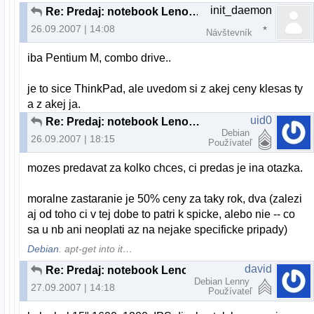
init_daemon
Re: Predaj: notebook Lenovo 3000 C200
26.09.2007 | 14:08
Návštevník
iba Pentium M, combo drive..
je to sice ThinkPad, ale uvedom si z akej ceny klesas ty
a z akej ja.
uid0
Re: Predaj: notebook Lenovo 3000 C200
Debian
26.09.2007 | 18:15
Používateľ
mozes predavat za kolko chces, ci predas je ina otazka.
moralne zastaranie je 50% ceny za taky rok, dva (zalezi
aj od toho ci v tej dobe to patri k spicke, alebo nie -- co
sa u nb ani neoplati az na nejake specificke pripady)
Debian
. apt-get into it…
david
Re: Predaj: notebook Lenovo 3000 C200
Debian Lenny
27.09.2007 | 14:18
Používateľ