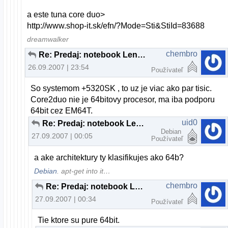
a este tuna core duo>
http://www.shop-it.sk/efn/?Mode=Sti&StiId=83688
dreamwalker
chembro
Re: Predaj: notebook Lenovo 3000 C200
26.09.2007 | 23:54
Používateľ
So systemom +5320SK , to uz je viac ako par tisic.
Core2duo nie je 64bitovy procesor, ma iba podporu
64bit cez EM64T.
uid0
Re: Predaj: notebook Lenovo 3000 C200
Debian
27.09.2007 | 00:05
Používateľ
a ake architektury ty klasifikujes ako 64b?
Debian
. apt-get into it…
chembro
Re: Predaj: notebook Lenovo 3000 C200
27.09.2007 | 00:34
Používateľ
Tie ktore su pure 64bit.