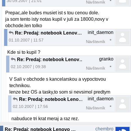
30.09.2007 | 21:01
Návštevník
Prepac,ale budes musiet ist s tou cenou dole.
ja som tento isty notas kupil v juli za 18000,novy v
obchode.len tolko
init_daemon
Re: Predaj: notebook Lenovo 3000 C200
01.10.2007 | 11:57
Návštevník
Kde si to kupil ?
granko
Re: Predaj: notebook Lenovo 3000 C200
02.10.2007 | 09:38
Návštevník
V Sali v obchode s kancelarskou a vypoctovou
technikou.
lenze bez OS a tasky,to som si nevsimol predtym
init_daemon
Re: Predaj: notebook Lenovo 3000 C200
02.10.2007 | 17:56
Návštevník
nabuduce tri krat meraj a raz rez.
chembro
Re: Predaj: notebook Lenovo 3000 C200