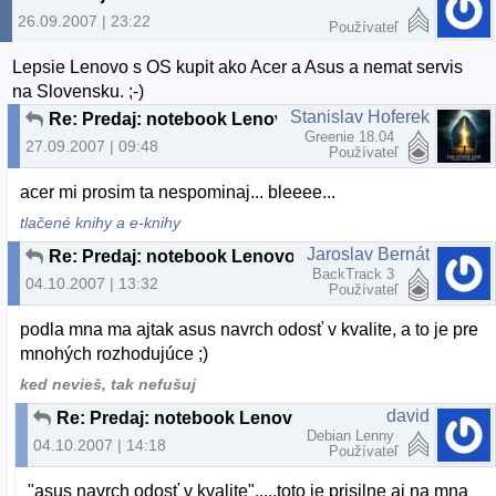
26.09.2007 | 23:22
Používateľ
Lepsie Lenovo s OS kupit ako Acer a Asus a nemat servis
na Slovensku. ;-)
Stanislav Hoferek
Re: Predaj: notebook Lenovo 3000 C200
Greenie 18.04
27.09.2007 | 09:48
Používateľ
acer mi prosim ta nespominaj... bleeee...
tlačené knihy a e-knihy
Jaroslav Bernát
Re: Predaj: notebook Lenovo 3000 C200
BackTrack 3
04.10.2007 | 13:32
Používateľ
podla mna ma ajtak asus navrch odosť v kvalite, a to je pre
mnohých rozhodujúce ;)
ked nevieš, tak nefušuj
david
Re: Predaj: notebook Lenovo 3000 C200
Debian Lenny
04.10.2007 | 14:18
Používateľ
"asus navrch odosť v kvalite".....toto je prisilne aj na mna