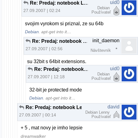
uid0
Re: Predaj: notebook Lenovo 3000 C200
Debian
27.09.2007 | 02:24
Používateľ
svojim vyrokom si priznal, ze su 64b
Debian
. apt-get into it…
init_daemon
Re: Predaj: notebook Lenovo 3000 C200
27.09.2007 | 02:56
Návštevník
su 32bit s 64bit extensions.
uid0
Re: Predaj: notebook Lenovo 3000 C200
Debian
27.09.2007 | 12:18
Používateľ
32-bit je protected mode
Debian
. apt-get into it…
david
Re: Predaj: notebook Lenovo 3000 C200
Debian Lenny
27.09.2007 | 00:14
Používateľ
+ 5 , mat novy je imho lepsie
dreamwalker