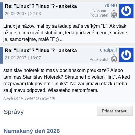
d0N0
Re: "Linux"? "linux"? - anketka
kubuntu
20.09.2007 | 22:03
Používateľ
Linux je názov, mal by sa teda písať s veľkým "L". Ak však
už ide o linuxovú distribúciu, teda prídavné meno, správne
je, samozrejme, malé "l" ;) ...
chatpall
Re: "Linux"? "linux"? - anketka
21.09.2007 | 13:07
Používateľ
stanislav hoferek to mas v obcianskom preukaze? Alebo
tam mas Stanislav Hoferek? Skratene ho volam "lin.". A ked
rozpravam tak poviem "linuks". Na zaujimavu otazku treba
zaujimavu odpoved. Wlasateho netromfnem.
NERUSTE TENTO UCET!!!
Správy
Pridať správu
Namakaný deň 2026