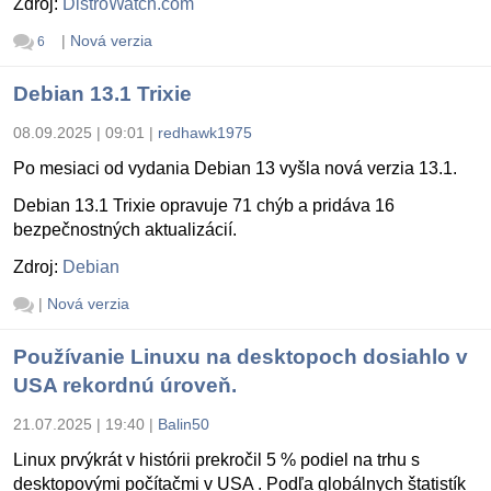
Zdroj:
DistroWatch.com
|
Nová verzia
6
Debian 13.1 Trixie
08.09.2025 | 09:01
|
redhawk1975
Po mesiaci od vydania Debian 13 vyšla nová verzia 13.1.
Debian 13.1 Trixie opravuje 71 chýb a pridáva 16
bezpečnostných aktualizácií.
Zdroj:
Debian
|
Nová verzia
Používanie Linuxu na desktopoch dosiahlo v
USA rekordnú úroveň.
21.07.2025 | 19:40
|
Balin50
Linux prvýkrát v histórii prekročil 5 % podiel na trhu s
desktopovými počítačmi v USA . Podľa globálnych štatistík