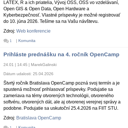
LATEX, R a ich priatelia, Vývoj OSS, OSS vo vzdelávaní,
Open GIS & Open Data, Open Hardware a
Kyberbezpečnosť. Vlastné príspevky je možné registrovať
do 10. júna 2026. Tešíme sa na Vašu návštevu.
Zdroj:
Web konferencie
|
Komunita
1
Prihláste prednášku na 4. ročník OpenCamp
24.01 | 14:45
|
MarekGalinski
Dátum udalosti:
25.04.2026
Štvrtý ročník Bratislava OpenCamp pozná svoj termín a je
spustená možnosť prihlasovať príspevky. Podujatie sa
zameriava na témy otvorených technológii, otvoreného
softvéru, otvorených dát, ale aj otvorenej verejnej správy a
podobne. Podujatie sa uskutoční 25.4.2026 na FIIT STU.
Zdroj:
Bratislava OpenCamp
|
Komunita
1