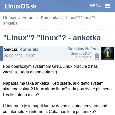
MENU
Domov
Fórum
Komunita
"Linux"? "linux"? -
anketka
"Linux"? "linux"? - anketka
Stanislav Hoferek
Sekcia
:
Komunita
Greenie 18.04
20.09.2007 | 10:07
Používateľ
Pod operacnym systemom GNU/Linux pracuje z nas
vacsina... teda aspon dufam :)
Napadla ma taka anketka. Ked pisete, ako tento system
skratene volate? Linux alebo linux? teda pouzivate pismeno
L velke alebo male?
U internetu je to napriklad uz davno uskutocneny prechod
od Internetu ku internetu. Caka nas to aj pri Linuxe?