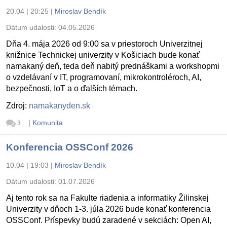
20.04 | 20:25
|
Miroslav Bendík
Dátum udalosti:
04.05.2026
Dňa 4. mája 2026 od 9:00 sa v priestoroch Univerzitnej
knižnice Technickej univerzity v Košiciach bude konať
namakaný deň, teda deň nabitý prednáškami a workshopmi
o vzdelávaní v IT, programovaní, mikrokontroléroch, AI,
bezpečnosti, IoT a o ďalších témach.
Zdroj:
namakanyden.sk
|
Komunita
3
Konferencia OSSConf 2026
10.04 | 19:03
|
Miroslav Bendík
Dátum udalosti:
01.07.2026
Aj tento rok sa na Fakulte riadenia a informatiky Žilinskej
Univerzity v dňoch 1-3. júla 2026 bude konať konferencia
OSSConf. Príspevky budú zaradené v sekciách: Open AI,