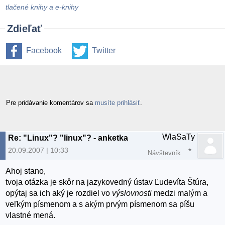
tlačené knihy a e-knihy
Zdieľať
Facebook
Twitter
Pre pridávanie komentárov sa
musíte prihlásiť
.
WlaSaTy
Re: "Linux"? "linux"? - anketka
20.09.2007 | 10:33
Návštevník
Ahoj stano,
tvoja otázka je skôr na jazykovedný ústav Ľudevíta Štúra,
opýtaj sa ich aký je rozdiel vo
výslovnosti
medzi malým a
veľkým písmenom a s akým prvým písmenom sa píšu
vlastné mená.