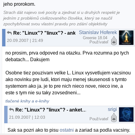
jeho prorokom.
Strach dát najevo své pocity a zjednat si u druhých respekt je
jedním z problémů civilizovaného člověka, který se naučil
zpochybňovat svou vlastní pravdu pro zdání objektivity
Stanislav Hoferek
Re: "Linux"? "linux"? - anketka
Greenie 18.04
20.09.2007 | 21:49
Používateľ
no prosim, prva odpoved na otazku. Prva rozumna po tych
debatach... Dakujem
Osobne tiez pouzivam velke L. Linux vysvetlujem vacsinou
ako novinku pre ludi, ktori maju menej skusenosti s tymto
systemom ako ja. je to pre nich nieco nove, nieco ine, a
este s tym nie su taky zovsedneni...
tlačené knihy a e-knihy
srigi
Re: "Linux"? "linux"? - anketka
21.09.2007 | 12:03
Používateľ
Sak sa pozri ako to pisu
ostatni
a zariad sa podla vacsiny.