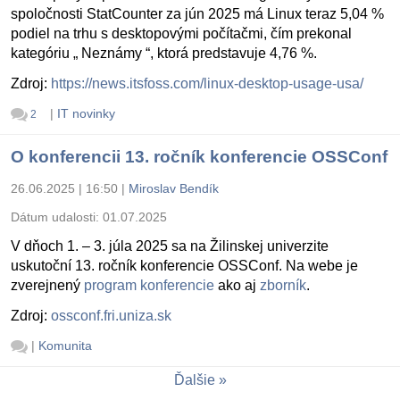
spoločnosti StatCounter za jún 2025 má Linux teraz 5,04 %
podiel na trhu s desktopovými počítačmi, čím prekonal
kategóriu „ Neznámy “, ktorá predstavuje 4,76 %.
Zdroj:
https://news.itsfoss.com/linux-desktop-usage-usa/
|
IT novinky
2
O konferencii 13. ročník konferencie OSSConf
26.06.2025 | 16:50
|
Miroslav Bendík
Dátum udalosti:
01.07.2025
V dňoch 1. – 3. júla 2025 sa na Žilinskej univerzite
uskutoční 13. ročník konferencie OSSConf. Na webe je
zverejnený
program konferencie
ako aj
zborník
.
Zdroj:
ossconf.fri.uniza.sk
|
Komunita
Ďalšie