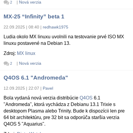
|
Nová verzia
2
MX-25 “Infinity” beta 1
22.09.2025 | 08:40
|
redhawk1975
Ludia okolo MX linuxu uvolnili na testovanie prvé ISO MX
linuxu postavené na Debian 13.
Zdroj:
MX linux
|
Nová verzia
2
Q4OS 6.1 "Andromeda"
12.09.2025 | 22:07
|
Pavel
Bola vydaná nová verzia distribúcie
Q4OS
6.1
"Andromeda", ktorá vychádza z Debianu 13.1 Trixie s
desktopom Plasma alebo Trinity. Bude k dispozícii len pre
64 bit architektúru, pre 32 bit sa odporúča staršia verzia
Q4OS 5 "Aquarius".