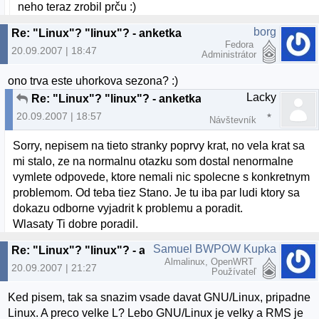
neho teraz zrobil prču :)
borg
Re: "Linux"? "linux"? - anketka
Fedora
20.09.2007 | 18:47
Administrátor
ono trva este uhorkova sezona? :)
Lacky
Re: "Linux"? "linux"? - anketka
20.09.2007 | 18:57
Návštevník
Sorry, nepisem na tieto stranky poprvy krat, no vela krat sa
mi stalo, ze na normalnu otazku som dostal nenormalne
vymlete odpovede, ktore nemali nic spolecne s konkretnym
problemom. Od teba tiez Stano. Je tu iba par ludi ktory sa
dokazu odborne vyjadrit k problemu a poradit.
Wlasaty Ti dobre poradil.
Samuel BWPOW Kupka
Re: "Linux"? "linux"? - anketka
Almalinux, OpenWRT
20.09.2007 | 21:27
Používateľ
Ked pisem, tak sa snazim vsade davat GNU/Linux, pripadne
Linux. A preco velke L? Lebo GNU/Linux je velky a RMS je