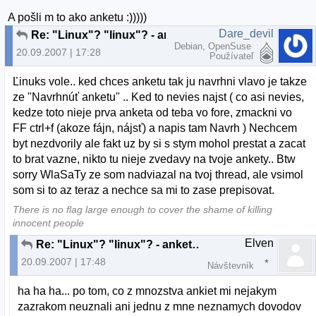
A pošli m to ako anketu :)))))
Dare_devil
Re: "Linux"? "linux"? - anketka
Debian, OpenSuse
20.09.2007 | 17:28
Používateľ
Ľinuks vole.. ked chces anketu tak ju navrhni vlavo je takze
ze "Navrhnúť anketu" .. Ked to nevies najst ( co asi nevies,
kedze toto nieje prva anketa od teba vo fore, zmackni vo
FF ctrl+f (akoze fájn, nájsť) a napis tam Navrh ) Nechcem
byt nezdvorily ale fakt uz by si s stym mohol prestat a zacat
to brat vazne, nikto tu nieje zvedavy na tvoje ankety.. Btw
sorry WlaSaTy ze som nadviazal na tvoj thread, ale vsimol
som si to az teraz a nechce sa mi to zase prepisovat.
There is no flag large enough to cover the shame of killing
innocent people
Elven
Re: "Linux"? "linux"? - anketka
20.09.2007 | 17:48
Návštevník
ha ha ha... po tom, co z mnozstva ankiet mi nejakym
zazrakom neuznali ani jednu z mne neznamych dovodov