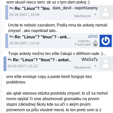
som skusil nieco sem. ok uz s tym dam pokoj :)
dare_devil - neprihlaseny
Re: "Linux"? "linux"? - anketka
20.09.2007 | 18:05
Návštevník
Urcite to nebolo zazrakom. Podla mna tie ankety nemali
zmysel , ako napriklad tato..
d0N0
Re: "Linux"? "linux"? - anketka
kubuntu
20.09.2007 | 18:42
Používateľ
Tvoje ankety možno len ešte čakajú v dllllhom rade :)...
WlaSaTy
Re: "Linux"? "linux"? - anketka
20.09.2007 | 21:22
Návštevník
ono ešte existuje copy a paste ktoré funguje bez
problémov.
ale ajtak stanova otázka postráda zmysel, to už sa mohol
rovno opýtať či sme absolvovali gramatiku na prvom
stupni základnej školy kde sa učí s akým prvým
písmenom sa píšu vlastné mená. to len preto som si z