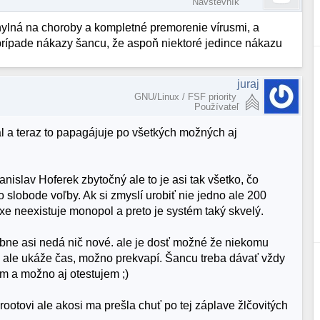
Návštevník
chylná na choroby a kompletné premorenie vírusmi, a
rípade nákazy šancu, že aspoň niektoré jedince nákazu
juraj
GNU/Linux / FSF priority
Používateľ
ítal a teraz to papagájuje po všetkých možných aj
nislav Hoferek zbytočný ale to je asi tak všetko, čo
slobode voľby. Ak si zmyslí urobiť nie jedno ale 200
uxe neexistuje monopol a preto je systém taký skvelý.
obne asi nedá nič nové. ale je dosť možné že niekomu
ý ale ukáže čas, možno prekvapí. Šancu treba dávať vždy
ím a možno aj otestujem ;)
ootovi ale akosi ma prešla chuť po tej záplave žlčovitých