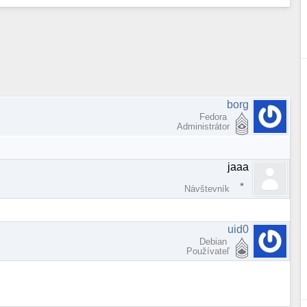
borg
Fedora
Administrátor
jaaa
Návštevník
uid0
Debian
Používateľ