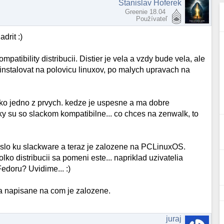
Stanislav Hoferek
Greenie 18.04
Používateľ
drit :)
atibility distribucii. Distier je vela a vzdy bude vela, ale
instalovat na polovicu linuxov, po malych upravach na
ko jedno z prvych. kedze je uspesne a ma dobre
etky su so slackom kompatibilne... co chces na zenwalk, to
reslo ku slackware a teraz je zalozene na PCLinuxOS.
lko distribucii sa pomeni este... napriklad uzivatelia
Fedoru? Uvidime... :)
ma napisane na com je zalozene.
juraj