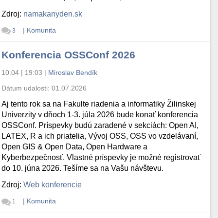
Zdroj:
namakanyden.sk
|
Komunita
3
Konferencia OSSConf 2026
10.04 | 19:03
|
Miroslav Bendík
Dátum udalosti:
01.07.2026
Aj tento rok sa na Fakulte riadenia a informatiky Žilinskej
Univerzity v dňoch 1-3. júla 2026 bude konať konferencia
OSSConf. Príspevky budú zaradené v sekciách: Open AI,
LATEX, R a ich priatelia, Vývoj OSS, OSS vo vzdelávaní,
Open GIS & Open Data, Open Hardware a
Kyberbezpečnosť. Vlastné príspevky je možné registrovať
do 10. júna 2026. Tešíme sa na Vašu návštevu.
Zdroj:
Web konferencie
|
Komunita
1