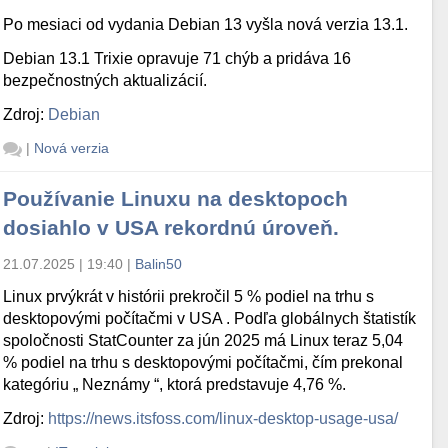
Po mesiaci od vydania Debian 13 vyšla nová verzia 13.1.
Debian 13.1 Trixie opravuje 71 chýb a pridáva 16
bezpečnostných aktualizácií.
Zdroj:
Debian
|
Nová verzia
Používanie Linuxu na desktopoch
dosiahlo v USA rekordnú úroveň.
21.07.2025 | 19:40
|
Balin50
Linux prvýkrát v histórii prekročil 5 % podiel na trhu s
desktopovými počítačmi v USA . Podľa globálnych štatistík
spoločnosti StatCounter za jún 2025 má Linux teraz 5,04
% podiel na trhu s desktopovými počítačmi, čím prekonal
kategóriu „ Neznámy “, ktorá predstavuje 4,76 %.
Zdroj:
https://news.itsfoss.com/linux-desktop-usage-usa/