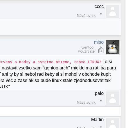
cccc
Návštevník
miso
Gentoo
Používateľ
To si
erveny a modry a ostatne otiene, robme LINUX!
 nastavit vsetko sam "gentoo arch" miekto ma rat iba paru
." ani ty by si nebol rad keby si si mohol v obchode kupit
obra vec a zase ak sa bude linux stale zjednodusovat tak
INUX"
palo
Návštevník
Martin