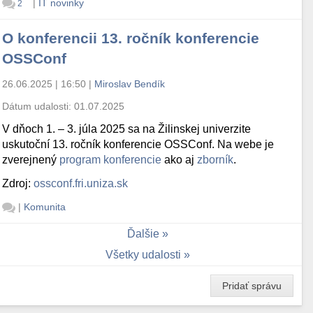
|
IT novinky
2
O konferencii 13. ročník konferencie
OSSConf
26.06.2025 | 16:50
|
Miroslav Bendík
Dátum udalosti:
01.07.2025
V dňoch 1. – 3. júla 2025 sa na Žilinskej univerzite
uskutoční 13. ročník konferencie OSSConf. Na webe je
zverejnený
program konferencie
ako aj
zborník
.
Zdroj:
ossconf.fri.uniza.sk
|
Komunita
Ďalšie
Všetky udalosti
Pridať správu