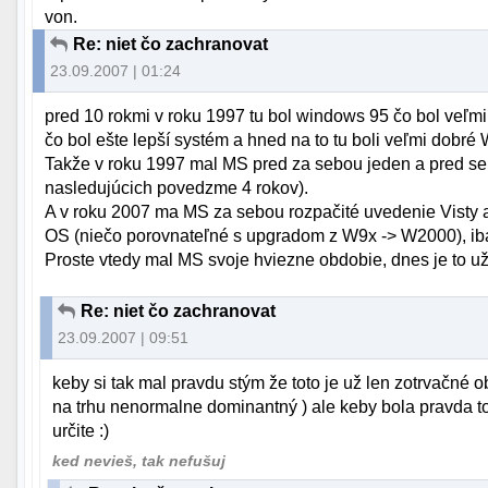
von.
Re: niet čo zachranovat
23.09.2007 | 01:24
pred 10 rokmi v roku 1997 tu bol windows 95 čo bol ve
čo bol ešte lepší systém a hned na to tu boli veľmi dobré
Takže v roku 1997 mal MS pred za sebou jeden a pred s
nasledujúcich povedzme 4 rokov).
A v roku 2007 ma MS za sebou rozpačité uvedenie Visty
OS (niečo porovnateľné s upgradom z W9x -> W2000), iba
Proste vtedy mal MS svoje hviezne obdobie, dnes je to už
Re: niet čo zachranovat
23.09.2007 | 09:51
keby si tak mal pravdu stým že toto je už len zotrvačné 
na trhu nenormalne dominantný ) ale keby bola pravda t
určite :)
ked nevieš, tak nefušuj