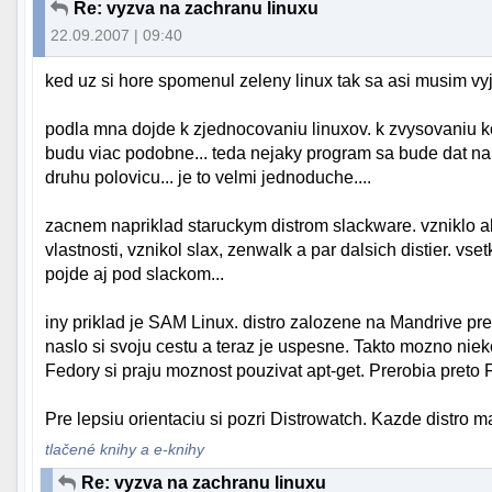
Re: vyzva na zachranu linuxu
22.09.2007 | 09:40
ked uz si hore spomenul zeleny linux tak sa asi musim vyja
podla mna dojde k zjednocovaniu linuxov. k zvysovaniu komp
budu viac podobne... teda nejaky program sa bude dat na
druhu polovicu... je to velmi jednoduche....
zacnem napriklad staruckym distrom slackware. vzniklo a
vlastnosti, vznikol slax, zenwalk a par dalsich distier. vs
pojde aj pod slackom...
iny priklad je SAM Linux. distro zalozene na Mandrive p
naslo si svoju cestu a teraz je uspesne. Takto mozno nieko
Fedory si praju moznost pouzivat apt-get. Prerobia preto 
Pre lepsiu orientaciu si pozri Distrowatch. Kazde distro 
tlačené knihy a e-knihy
Re: vyzva na zachranu linuxu