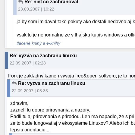
Re: niet čo zachranovat
23.09.2007 | 10:22
ja by som im daval take pokuty ako dostali nedavno aj k
vsak to je nenormalne ze v thajsku kupis windows a off
tlačené knihy a e-knihy
Re: vyzva na zachranu linuxu
22.09.2007 | 02:28
Fork je zakladny kamen vyvoja free&open softveru, je to no
Re: vyzva na zachranu linuxu
22.09.2007 | 08:33
zdravim,
zazneli tu dobre prirovnania a nazory.
Padli tu aj prirovnania s prirodou. Len ma napadlo, ze s priro
ze to bude fungovat aj v ekosysteme Linuxov? Alebo ich b
lepsiu orientaciu...