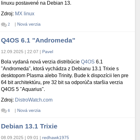
linuxu postavené na Debian 13.
Zdroj:
MX linux
|
Nová verzia
2
Q4OS 6.1 "Andromeda"
12.09.2025 | 22:07
|
Pavel
Bola vydaná nová verzia distribúcie
Q4OS
6.1
"Andromeda", ktorá vychádza z Debianu 13.1 Trixie s
desktopom Plasma alebo Trinity. Bude k dispozícii len pre
64 bit architektúru, pre 32 bit sa odporúča staršia verzia
Q4OS 5 "Aquarius".
Zdroj:
DistroWatch.com
|
Nová verzia
6
Debian 13.1 Trixie
08.09.2025 | 09:01
|
redhawk1975