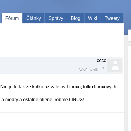
Fórum
Články
Správy
Blog
Wiki
Tweety
cccc
Návštevník
Nie je to tak ze kolko uzivatelov Linuxu, tolko linuxovych
y a modry a ostatne otiene, robme LINUX!