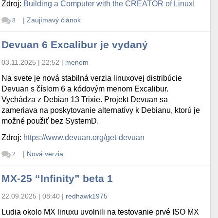
Zdroj:
Building a Computer with the CREATOR of Linux!
|
Zaujímavý článok
8
Devuan 6 Excalibur je vydaný
03.11.2025 | 22:52
|
menom
Na svete je nová stabilná verzia linuxovej distribúcie
Devuan s číslom 6 a kódovým menom Excalibur.
Vychádza z Debian 13 Trixie. Projekt Devuan sa
zameriava na poskytovanie alternatívy k Debianu, ktorú je
možné použiť bez SystemD.
Zdroj:
https://www.devuan.org/get-devuan
|
Nová verzia
2
MX-25 “Infinity” beta 1
22.09.2025 | 08:40
|
redhawk1975
Ludia okolo MX linuxu uvolnili na testovanie prvé ISO MX