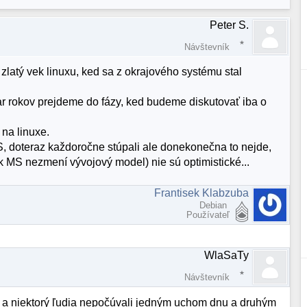
Peter S.
Návštevník
latý vek linuxu, ked sa z okrajového systému stal
 par rokov prejdeme do fázy, ked budeme diskutovať iba o
na linuxe.
, doteraz každoročne stúpali ale donekonečna to nejde,
k MS nezmení vývojový model) nie sú optimistické...
Frantisek Klabzuba
Debian
Používateľ
WlaSaTy
Návštevník
 a niektorý ľudia nepočúvali jedným uchom dnu a druhým