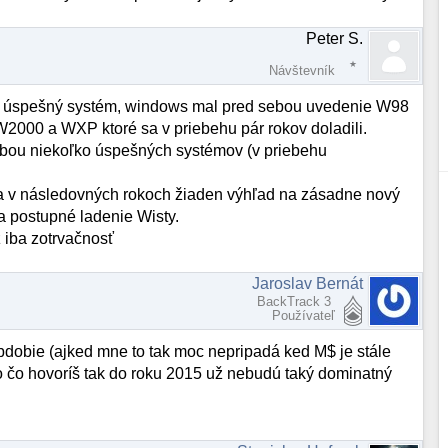
Peter S.
Návštevník
ľmi úspešný systém, windows mal pred sebou uvedenie W98
 W2000 a WXP ktoré sa v priebehu pár rokov doladili.
ebou niekoľko úspešných systémov (v priebehu
 a v následovných rokoch žiaden výhľad na zásadne nový
 postupné ladenie Wisty.
 iba zotrvačnosť
Jaroslav Bernát
BackTrack 3
Používateľ
obdobie (ajked mne to tak moc nepripadá ked M$ je stále
o čo hovoríš tak do roku 2015 už nebudú taký dominatný