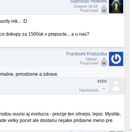
Stanislav Hoferek
Greenie 18.04
Používateľ
azdy rok... :D
ice dokopy za 1500sk v prepocte... a u nas?
Frantisek Klabzuba
Debian
Používateľ
rmalne, prirodzene a zdrave.
cccc
Návštevník
dou suvisi aj evolucia - prezije ten silnejsi, lepsi. Myslite,
ude velky pocet ale dostanu nejake pridavne meno pre