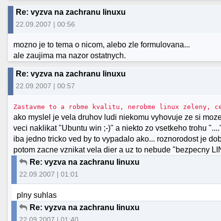
Re: vyzva na zachranu linuxu
22.09.2007 | 00:56
mozno je to tema o nicom, alebo zle formulovana...
ale zaujima ma nazor ostatnych.
Re: vyzva na zachranu linuxu
22.09.2007 | 00:57
Zastavme to a robme kvalitu, nerobme linux zeleny, c
ako myslel je vela druhov ludi niekomu vyhovuje ze si moze
veci naklikat "Ubuntu win ;-)" a niekto zo vsetkeho trohu "...
iba jedno tricko ved by to vypadalo ako... roznorodost je d
potom zacne vznikat vela dier a uz to nebude "bezpecny L
Re: vyzva na zachranu linuxu
22.09.2007 | 01:01
plny suhlas
Re: vyzva na zachranu linuxu
22.09.2007 | 01:40