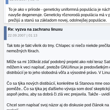
To je ako v prírode - geneticky uniformná populácia je ná
navyše degeneruje. Geneticky rôznorodá populácia má v p
prežijú a stanú sa základom novej, odolnejšej populácie.
Re: vyzva na zachranu linuxu
22.09.2007 | 01:13
Tak toto je fakt víkrik do tmy. Chlapec si niečo niekde preč
nemožných fórach.
Môže sa mi 100krát zdať podobný projekt ako robí teraz Sata
môžem k veci napísať, pretože GNU/linux je predovšetkým o 
distribúcií je to jeho slobodná vôľa a výsostné právo. V Lin
Čo sa týka nových distibúcií, konkrétne tá Stanova mne os
pomôže.. Čo sa týka jej ďalšieho vývoja som dosť skeptick
aspoň jednu, aby sa dobrá či zlá vec prejavila. Takže - uvid
Chcel som napísať svoj názor aj do diskusie pod článok na r