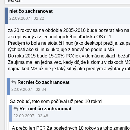
reakcií.
niet čo zachranovat
22.09.2007 | 02:22
za 20 rokov sa na obdobie 2005-2010 bude pozerať ako na z
akceptovaný a z technologického hľadiska OS č. 1.
Predtým to bola neistota či linux (ako desktop) prežije, za
rýchlosti ako si linux ukrajuje z trhového podielu MS.
Do roku 2015 bude 15-20% PCčiek v domácnostiach bežať 
Zaujíma ma len jedna vec, kedy dôjde k zlomu v ziskoch MS
najmä ked MS už nie je taký silný ako predtým a výhľady (a
Re: niet čo zachranovat
22.09.2007 | 02:34
Sa zobuď, toto som počúval už pred 10 rokmi
Re: niet čo zachranovat
22.09.2007 | 02:48
A prečo len PC? Za posledných 10 rokov sa toho zmenilo