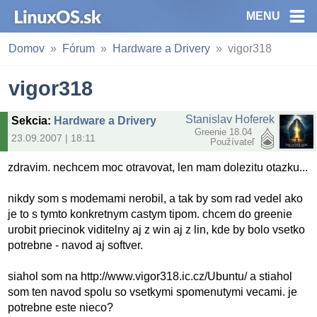
MENU
Domov
Fórum
Hardware a Drivery
vigor318
vigor318
Stanislav Hoferek
Sekcia
:
Hardware a Drivery
Greenie 18.04
23.09.2007 | 18:11
Používateľ
zdravim. nechcem moc otravovat, len mam dolezitu otazku...
nikdy som s modemami nerobil, a tak by som rad vedel ako
je to s tymto konkretnym castym tipom. chcem do greenie
urobit priecinok viditelny aj z win aj z lin, kde by bolo vsetko
potrebne - navod aj softver.
siahol som na http://www.vigor318.ic.cz/Ubuntu/ a stiahol
som ten navod spolu so vsetkymi spomenutymi vecami. je
potrebne este nieco?