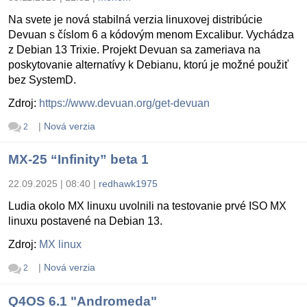
Na svete je nová stabilná verzia linuxovej distribúcie
Devuan s číslom 6 a kódovým menom Excalibur. Vychádza
z Debian 13 Trixie. Projekt Devuan sa zameriava na
poskytovanie alternatívy k Debianu, ktorú je možné použiť
bez SystemD.
Zdroj:
https://www.devuan.org/get-devuan
|
Nová verzia
2
MX-25 “Infinity” beta 1
22.09.2025 | 08:40
|
redhawk1975
Ludia okolo MX linuxu uvolnili na testovanie prvé ISO MX
linuxu postavené na Debian 13.
Zdroj:
MX linux
|
Nová verzia
2
Q4OS 6.1 "Andromeda"