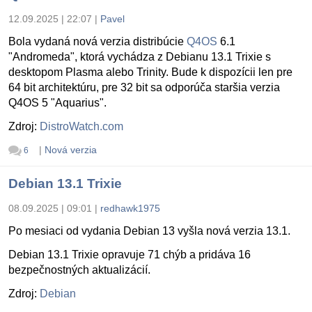
12.09.2025 | 22:07
|
Pavel
Bola vydaná nová verzia distribúcie
Q4OS
6.1
"Andromeda", ktorá vychádza z Debianu 13.1 Trixie s
desktopom Plasma alebo Trinity. Bude k dispozícii len pre
64 bit architektúru, pre 32 bit sa odporúča staršia verzia
Q4OS 5 "Aquarius".
Zdroj:
DistroWatch.com
|
Nová verzia
6
Debian 13.1 Trixie
08.09.2025 | 09:01
|
redhawk1975
Po mesiaci od vydania Debian 13 vyšla nová verzia 13.1.
Debian 13.1 Trixie opravuje 71 chýb a pridáva 16
bezpečnostných aktualizácií.
Zdroj:
Debian