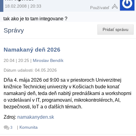
18.02.2008 | 20:33
Používateľ
tak ako je to tam integovane ?
Správy
Pridať správu
Namakaný deň 2026
20.04 | 20:25
|
Miroslav Bendík
Dátum udalosti:
04.05.2026
Dňa 4. mája 2026 od 9:00 sa v priestoroch Univerzitnej
knižnice Technickej univerzity v Košiciach bude konať
namakaný deň, teda deň nabitý prednáškami a workshopmi
o vzdelávaní v IT, programovaní, mikrokontroléroch, AI,
bezpečnosti, IoT a o ďalších témach.
Zdroj:
namakanyden.sk
|
Komunita
3