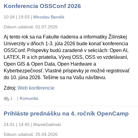
Konferencia OSSConf 2026
10.04 | 19:03
|
Miroslav Bendík
Dátum udalosti:
01.07.2026
Aj tento rok sa na Fakulte riadenia a informatiky Žilinskej
Univerzity v dňoch 1-3. júla 2026 bude konať konferencia
OSSConf. Príspevky budú zaradené v sekciách: Open AI,
LATEX, R a ich priatelia, Vývoj OSS, OSS vo vzdelávaní,
Open GIS & Open Data, Open Hardware a
Kyberbezpečnosť. Vlastné príspevky je možné registrovať
do 10. júna 2026. Tešíme sa na Vašu návštevu.
Zdroj:
Web konferencie
|
Komunita
1
Prihláste prednášku na 4. ročník OpenCamp
24.01 | 14:45
|
MarekGalinski
Dátum udalosti:
25.04.2026