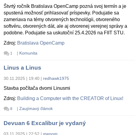
Štvrtý ročník Bratislava OpenCamp pozná svoj termín a je
spustená možnosť prihlasovať príspevky. Podujatie sa
zameriava na témy otvorených technológii, otvoreného
softvéru, otvorených dát, ale aj otvorenej verejnej správy a
podobne. Podujatie sa uskutoční 25.4.2026 na FIIT STU.
Zdroj:
Bratislava OpenCamp
|
Komunita
1
Linus a Linus
30.11.2025 | 19:40
|
redhawk1975
Stavba počítača dvomi Linusmi
Zdroj:
Building a Computer with the CREATOR of Linux!
|
Zaujímavý článok
8
Devuan 6 Excalibur je vydaný
03.11.2025 | 22:52
|
menom