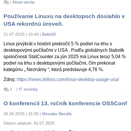
|
Nová verzia
Používanie Linuxu na desktopoch dosiahlo v
USA rekordnú úroveň.
21.07.2025 | 19:40
|
Balin50
Linux prvýkrát v histórii prekročil 5 % podiel na trhu s
desktopovými počítačmi v USA . Podľa globálnych štatistík
spoločnosti StatCounter za jún 2025 má Linux teraz 5,04 %
podiel na trhu s desktopovými počítačmi, čím prekonal
kategóriu „ Neznámy “, ktorá predstavuje 4,76 %.
Zdroj:
https://news.itsfoss.com/linux-desktop-usage-usa/
|
IT novinky
2
O konferencii 13. ročník konferencie OSSConf
26.06.2025 | 16:50
|
Miroslav Bendík
Dátum udalosti:
01.07.2025