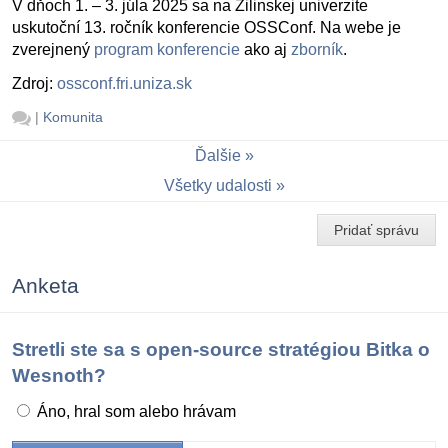
V dňoch 1. – 3. júla 2025 sa na Žilinskej univerzite
uskutoční 13. ročník konferencie OSSConf. Na webe je
zverejnený
program konferencie
ako aj
zborník
.
Zdroj:
ossconf.fri.uniza.sk
|
Komunita
Ďalšie
Všetky udalosti
Pridať správu
Anketa
Stretli ste sa s open-source stratégiou Bitka o
Wesnoth?
Áno, hral som alebo hrávam