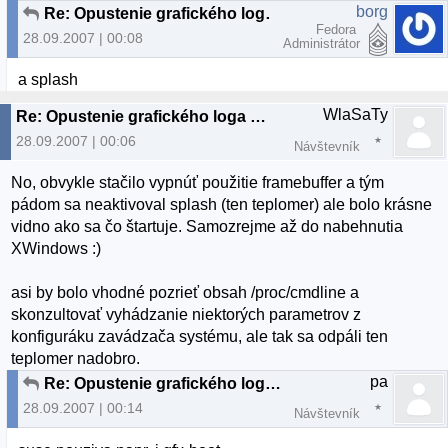
borg
Re: Opustenie grafického loga pri bootovaní?
Fedora
28.09.2007 | 00:08
Administrátor
a splash
WlaSaTy
Re: Opustenie grafického loga pri bootovaní?
28.09.2007 | 00:06
Návštevník
No, obvykle stačilo vypnúť použitie framebuffer a tým
pádom sa neaktivoval splash (ten teplomer) ale bolo krásne
vidno ako sa čo štartuje. Samozrejme až do nabehnutia
XWindows :)
asi by bolo vhodné pozrieť obsah /proc/cmdline a
skonzultovať vyhádzanie niektorých parametrov z
konfiguráku zavádzača systému, ale tak sa odpáli ten
teplomer nadobro.
pa
Re: Opustenie grafického loga pri bootovaní?
28.09.2007 | 00:14
Návštevník