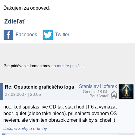
Ďakujem za odpoveď.
Zdieľať
Facebook
Twitter
Pre pridávanie komentárov sa
musíte prihlásiť
.
Stanislav Hoferek
Re: Opustenie grafického loga pri bootovaní?
Greenie 18.04
27.09.2007 | 23:05
Používateľ
no... ked spustas live CD tak staci hodit F6 a vymazat
boor=quiet (alebo take nieco). pri nainstalovanom OS
neviem. ale viem ten obrazok zmenit ak by si chcel :)
tlačené knihy a e-knihy