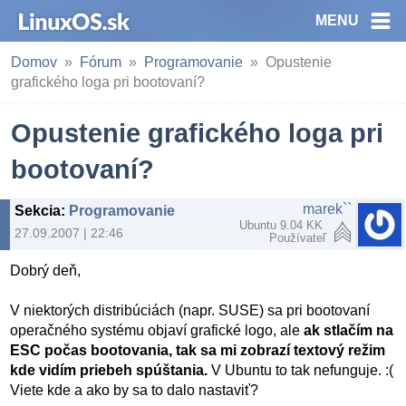
MENU
Domov
Fórum
Programovanie
Opustenie
grafického loga pri bootovaní?
Opustenie grafického loga pri
bootovaní?
marek``
Sekcia
:
Programovanie
Ubuntu 9.04 KK
27.09.2007 | 22:46
Používateľ
Dobrý deň,
V niektorých distribúciách (napr. SUSE) sa pri bootovaní
operačného systému objaví grafické logo, ale
ak stlačím na
ESC počas bootovania, tak sa mi zobrazí textový režim
kde vidím priebeh spúštania.
V Ubuntu to tak nefunguje. :(
Viete kde a ako by sa to dalo nastaviť?