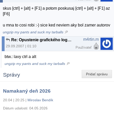
skus [ctrl] + [alt] + [F1] a potom poskusaj [ctrl] + [alt] + [F1] az
[F6]
u mna to cosi robi :-) sice ked neviem aky bol zamer autorov
ungzip my pants and suck my tarballs
:P
m4rtin.m
Re: Opustenie grafického loga pri bootovaní?
29.09.2007 | 01:10
Používateľ
btw.: lavy ctrl a alt
ungzip my pants and suck my tarballs
:P
Správy
Pridať správu
Namakaný deň 2026
20.04 | 20:25
|
Miroslav Bendík
Dátum udalosti:
04.05.2026