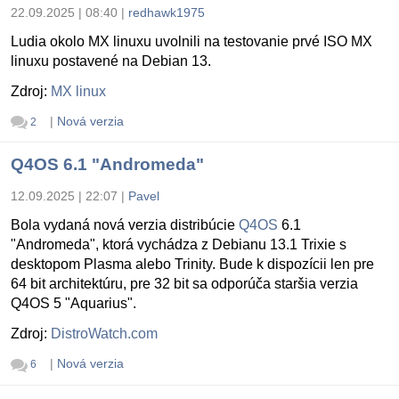
22.09.2025 | 08:40
|
redhawk1975
Ludia okolo MX linuxu uvolnili na testovanie prvé ISO MX
linuxu postavené na Debian 13.
Zdroj:
MX linux
|
Nová verzia
2
Q4OS 6.1 "Andromeda"
12.09.2025 | 22:07
|
Pavel
Bola vydaná nová verzia distribúcie
Q4OS
6.1
"Andromeda", ktorá vychádza z Debianu 13.1 Trixie s
desktopom Plasma alebo Trinity. Bude k dispozícii len pre
64 bit architektúru, pre 32 bit sa odporúča staršia verzia
Q4OS 5 "Aquarius".
Zdroj:
DistroWatch.com
|
Nová verzia
6