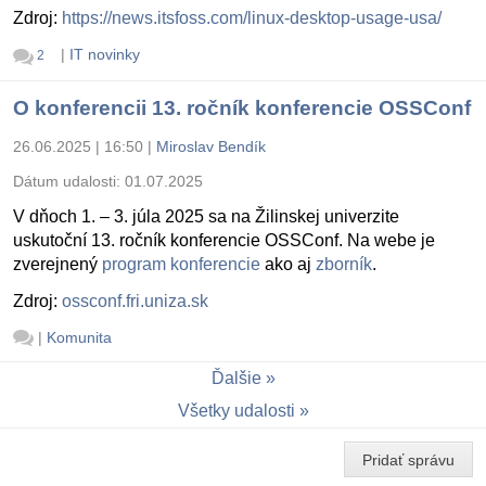
Zdroj:
https://news.itsfoss.com/linux-desktop-usage-usa/
|
IT novinky
2
O konferencii 13. ročník konferencie OSSConf
26.06.2025 | 16:50
|
Miroslav Bendík
Dátum udalosti:
01.07.2025
V dňoch 1. – 3. júla 2025 sa na Žilinskej univerzite
uskutoční 13. ročník konferencie OSSConf. Na webe je
zverejnený
program konferencie
ako aj
zborník
.
Zdroj:
ossconf.fri.uniza.sk
|
Komunita
Ďalšie
Všetky udalosti
Pridať správu