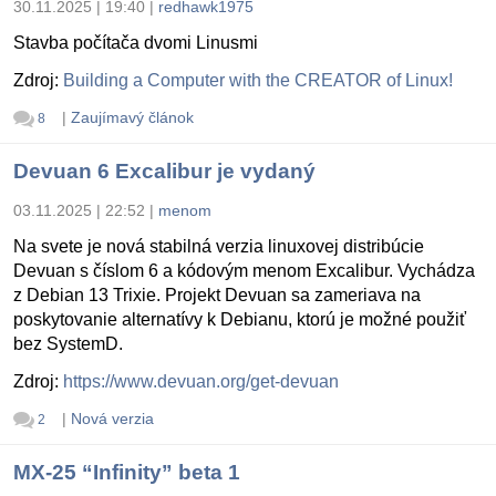
30.11.2025 | 19:40
|
redhawk1975
Stavba počítača dvomi Linusmi
Zdroj:
Building a Computer with the CREATOR of Linux!
|
Zaujímavý článok
8
Devuan 6 Excalibur je vydaný
03.11.2025 | 22:52
|
menom
Na svete je nová stabilná verzia linuxovej distribúcie
Devuan s číslom 6 a kódovým menom Excalibur. Vychádza
z Debian 13 Trixie. Projekt Devuan sa zameriava na
poskytovanie alternatívy k Debianu, ktorú je možné použiť
bez SystemD.
Zdroj:
https://www.devuan.org/get-devuan
|
Nová verzia
2
MX-25 “Infinity” beta 1