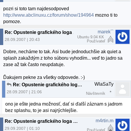
pozri si toto tam najdesodpoved
http://www.abclinuxu.cz/forum/show/194964
mozno ti to
pomoze.
marek``
Re: Opustenie grafického loga pri bootovaní?
Ubuntu 9.04 KK
28.09.2007 | 20:43
Používateľ
Dobre, necháme to tak. Asi bude jednoduchšie ak quiet a
splash zakaždým z toho súboru vyhodím... veď to jadro sa
zase až tak často neupdatuje.
Ďakujem pekne za všetky odpovede. :-)
WlaSaTy
Re: Opustenie grafického loga pri bootovaní?
28.09.2007 | 21:06
Návštevník
ono je ešte jedna možnosť, dať si ďalší záznam s jadrom
bez splashu, to je asi najrýchlejšie.
m4rtin.m
Re: Opustenie grafického loga pri bootovaní?
29.09.2007 | 01:10
Používateľ