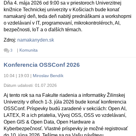
Dňa 4. mája 2026 od 9:00 sa v priestoroch Univerzitnej
knižnice Technickej univerzity v Košiciach bude konať
namakaný deň, teda deň nabitý prednáškami a workshopmi
o vzdelávaní v IT, programovaní, mikrokontroléroch, AI,
bezpečnosti, IoT a o ďalších témach.
Zdroj:
namakanyden.sk
|
Komunita
3
Konferencia OSSConf 2026
10.04 | 19:03
|
Miroslav Bendík
Dátum udalosti:
01.07.2026
Aj tento rok sa na Fakulte riadenia a informatiky Žilinskej
Univerzity v dňoch 1-3. júla 2026 bude konať konferencia
OSSConf. Príspevky budú zaradené v sekciách: Open AI,
LATEX, R a ich priatelia, Vývoj OSS, OSS vo vzdelávaní,
Open GIS & Open Data, Open Hardware a
Kyberbezpečnosť. Vlastné príspevky je možné registrovať
do 10. júna 2026. Tešíme sa na Vašu návštevu.