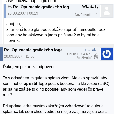
suse pouziva napr. i gfx-boot
WlaSaTy
Re: Opustenie grafického loga pri bootovaní?
28.09.2007 | 00:19
Návštevník
ahoj pa,
znamená to že gfx-boot dokáže zapnúť framebuffer bez
toho aby ho aktivovalo jadro pri štarte? to by mi bola
novinka.
marek``
Re: Opustenie grafického loga pri bootovaní?
Ubuntu 9.04 KK
28.09.2007 | 11:56
Používateľ
Ďakujem pekne za odpovede.
To s odstránením quiet a splash viem. Ale ako spraviť, aby
som mohol
opustiť
logo počas bootovania klávesou (ESC)
ak sa mi zdá že to dlho bootuje, aby som vedel čo práve
robí?
Pri update jadra musím zakaždým vyhadzovať to quiet a
splash... tak som chcel vedieť či nie je zaujimavejšia cesta...