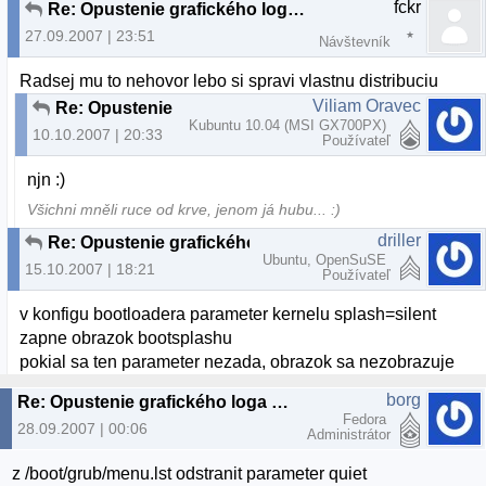
fckr
Re: Opustenie grafického loga pri bootovaní?
27.09.2007 | 23:51
Návštevník
Radsej mu to nehovor lebo si spravi vlastnu distribuciu
Viliam Oravec
Re: Opustenie grafického loga pri bootovaní?
Kubuntu 10.04 (MSI GX700PX)
10.10.2007 | 20:33
Používateľ
njn :)
Všichni mněli ruce od krve, jenom já hubu... :)
driller
Re: Opustenie grafického loga pri bootovaní?
Ubuntu, OpenSuSE
15.10.2007 | 18:21
Používateľ
v konfigu bootloadera parameter kernelu splash=silent
zapne obrazok bootsplashu
pokial sa ten parameter nezada, obrazok sa nezobrazuje
borg
Re: Opustenie grafického loga pri bootovaní?
Fedora
28.09.2007 | 00:06
Administrátor
z /boot/grub/menu.lst odstranit parameter quiet