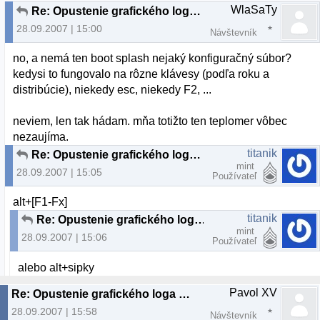
WlaSaTy
Re: Opustenie grafického loga pri bootovaní?
28.09.2007 | 15:00
Návštevník
no, a nemá ten boot splash nejaký konfiguračný súbor?
kedysi to fungovalo na rôzne klávesy (podľa roku a
distribúcie), niekedy esc, niekedy F2, ...
neviem, len tak hádam. mňa totižto ten teplomer vôbec
nezaujíma.
titanik
Re: Opustenie grafického loga pri bootovaní?
mint
28.09.2007 | 15:05
Používateľ
alt+[F1-Fx]
titanik
Re: Opustenie grafického loga pri bootovaní?
mint
28.09.2007 | 15:06
Používateľ
alebo alt+sipky
Pavol XV
Re: Opustenie grafického loga pri bootovaní?
28.09.2007 | 15:58
Návštevník