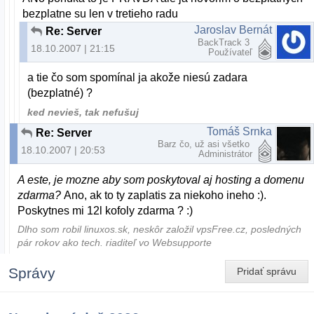
bezplatne su len v tretieho radu
Jaroslav Bernát
Re: Server
BackTrack 3
18.10.2007 | 21:15
Používateľ
a tie čo som spomínal ja akože niesú zadara
(bezplatné) ?
ked nevieš, tak nefušuj
Tomáš Srnka
Re: Server
Barz čo, už asi všetko
18.10.2007 | 20:53
Administrátor
A este, je mozne aby som poskytoval aj hosting a domenu
zdarma?
Ano, ak to ty zaplatis za niekoho ineho :).
Poskytnes mi 12l kofoly zdarma ? :)
Dlho som robil linuxos.sk, neskôr založil vpsFree.cz, posledných
pár rokov ako tech. riaditeľ vo Websupporte
Správy
Pridať správu