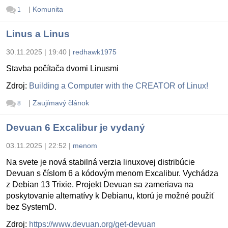
|
Komunita
1
Linus a Linus
30.11.2025 | 19:40
|
redhawk1975
Stavba počítača dvomi Linusmi
Zdroj:
Building a Computer with the CREATOR of Linux!
|
Zaujímavý článok
8
Devuan 6 Excalibur je vydaný
03.11.2025 | 22:52
|
menom
Na svete je nová stabilná verzia linuxovej distribúcie
Devuan s číslom 6 a kódovým menom Excalibur. Vychádza
z Debian 13 Trixie. Projekt Devuan sa zameriava na
poskytovanie alternatívy k Debianu, ktorú je možné použiť
bez SystemD.
Zdroj:
https://www.devuan.org/get-devuan