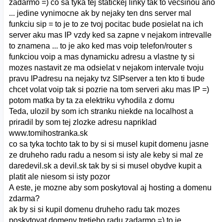
zadarmo =) co sa tyka tej statickej linky tak to vecsinou ano
... jedine vynimocne ak by nejaky ten dns server mal
funkciu sip = to je to ze tvoj pocitac bude posielat na ich
server aku mas IP vzdy ked sa zapne v nejakom intrevalle
to znamena ... to je ako ked mas voip telefon/router s
funkciou voip a mas dynamicku adresu a vlastne ty si
mozes nastavit ze ma odsielat v nejakom intervale tvoju
pravu IPadresu na nejaky tvz SIPserver a ten kto ti bude
chcet volat voip tak si pozrie na tom serveri aku mas IP =)
potom matka by ta za elektriku vyhodila z domu
Teda, ulozil by som ich stranku niekde na localhost a
priradil by som tej zlozke adresu napriklad
www.tomihostranka.sk
co sa tyka tochto tak to by si si musel kupit domenu jasne
ze druheho radu radu a nesom si isty ale keby si mal ze
daredevil.sk a devil.sk tak by si si musel obydve kupit a
platit ale niesom si isty pozor
A este, je mozne aby som poskytoval aj hosting a domenu
zdarma?
ak by si si kupil domenu druheho radu tak mozes
poskytovat domeny tretieho radu zadarmo =) to je