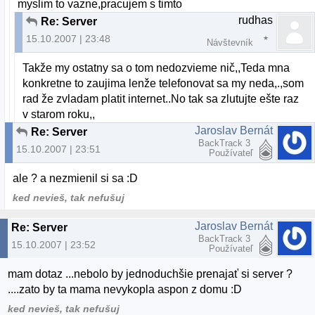
myslim to vazne,pracujem s timto
rudhas
Re: Server
15.10.2007 | 23:48
Návštevník
Takže my ostatny sa o tom nedozvieme nič,,Teda mna
konkretne to zaujima lenže telefonovat sa my neda,.,som
rad že zvladam platit internet..No tak sa zlutujte ešte raz
v starom roku,,
Jaroslav Bernát
Re: Server
BackTrack 3
15.10.2007 | 23:51
Používateľ
ale ? a nezmienil si sa :D
ked nevieš, tak nefušuj
Jaroslav Bernát
Re: Server
BackTrack 3
15.10.2007 | 23:52
Používateľ
mam dotaz ...nebolo by jednoduchšie prenajať si server ?
....zato by ta mama nevykopla aspon z domu :D
ked nevieš, tak nefušuj