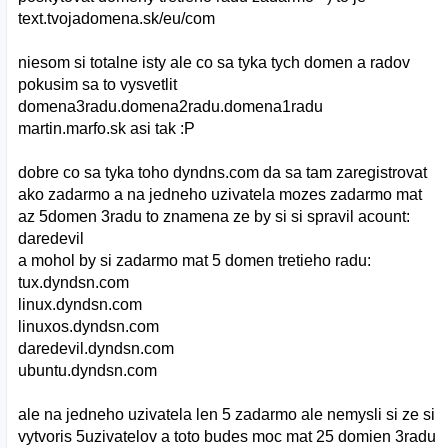
text.tvojadomena.sk/eu/com
niesom si totalne isty ale co sa tyka tych domen a radov
pokusim sa to vysvetlit
domena3radu.domena2radu.domena1radu
martin.marfo.sk asi tak :P
dobre co sa tyka toho dyndns.com da sa tam zaregistrovat
ako zadarmo a na jedneho uzivatela mozes zadarmo mat
az 5domen 3radu to znamena ze by si si spravil acount:
daredevil
a mohol by si zadarmo mat 5 domen tretieho radu:
tux.dyndsn.com
linux.dyndsn.com
linuxos.dyndsn.com
daredevil.dyndsn.com
ubuntu.dyndsn.com
ale na jedneho uzivatela len 5 zadarmo ale nemysli si ze si
vytvoris 5uzivatelov a toto budes moc mat 25 domien 3radu