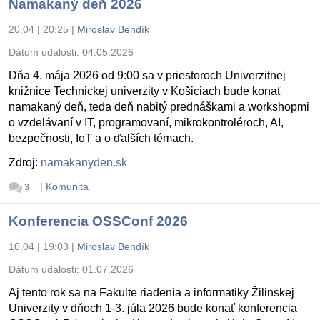
Namakaný deň 2026
20.04 | 20:25
|
Miroslav Bendík
Dátum udalosti:
04.05.2026
Dňa 4. mája 2026 od 9:00 sa v priestoroch Univerzitnej
knižnice Technickej univerzity v Košiciach bude konať
namakaný deň, teda deň nabitý prednáškami a workshopmi
o vzdelávaní v IT, programovaní, mikrokontroléroch, AI,
bezpečnosti, IoT a o ďalších témach.
Zdroj:
namakanyden.sk
|
Komunita
3
Konferencia OSSConf 2026
10.04 | 19:03
|
Miroslav Bendík
Dátum udalosti:
01.07.2026
Aj tento rok sa na Fakulte riadenia a informatiky Žilinskej
Univerzity v dňoch 1-3. júla 2026 bude konať konferencia