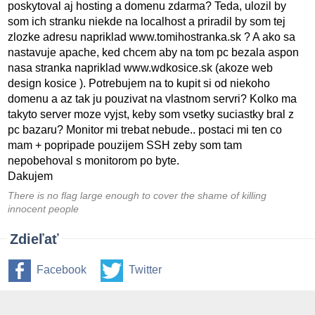
poskytoval aj hosting a domenu zdarma? Teda, ulozil by
som ich stranku niekde na localhost a priradil by som tej
zlozke adresu napriklad www.tomihostranka.sk ? A ako sa
nastavuje apache, ked chcem aby na tom pc bezala aspon
nasa stranka napriklad www.wdkosice.sk (akoze web
design kosice ). Potrebujem na to kupit si od niekoho
domenu a az tak ju pouzivat na vlastnom servri? Kolko ma
takyto server moze vyjst, keby som vsetky suciastky bral z
pc bazaru? Monitor mi trebat nebude.. postaci mi ten co
mam + popripade pouzijem SSH zeby som tam
nepobehoval s monitorom po byte.
Dakujem
There is no flag large enough to cover the shame of killing
innocent people
Zdieľať
Facebook
Twitter