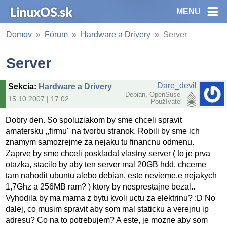
MENU
Domov
Fórum
Hardware a Drivery
Server
Server
Dare_devil
Sekcia
:
Hardware a Drivery
Debian, OpenSuse
15.10.2007 | 17:02
Používateľ
Dobry den. So spoluziakom by sme chceli spravit
amatersku ,,firmu'' na tvorbu stranok. Robili by sme ich
znamym samozrejme za nejaku tu financnu odmenu.
Zaprve by sme chceli poskladat vlastny server ( to je prva
otazka, stacilo by aby ten server mal 20GB hdd, chceme
tam nahodit ubuntu alebo debian, este nevieme,e nejakych
1,7Ghz a 256MB ram? ) ktory by nesprestajne bezal..
Vyhodila by ma mama z bytu kvoli uctu za elektrinu? :D No
dalej, co musim spravit aby som mal staticku a verejnu ip
adresu? Co na to potrebujem? A este, je mozne aby som