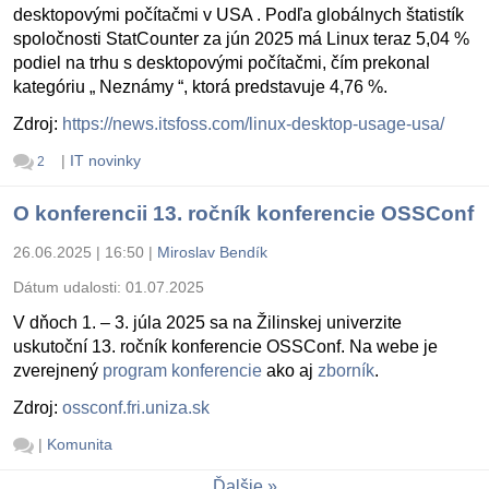
desktopovými počítačmi v USA . Podľa globálnych štatistík
spoločnosti StatCounter za jún 2025 má Linux teraz 5,04 %
podiel na trhu s desktopovými počítačmi, čím prekonal
kategóriu „ Neznámy “, ktorá predstavuje 4,76 %.
Zdroj:
https://news.itsfoss.com/linux-desktop-usage-usa/
|
IT novinky
2
O konferencii 13. ročník konferencie OSSConf
26.06.2025 | 16:50
|
Miroslav Bendík
Dátum udalosti:
01.07.2025
V dňoch 1. – 3. júla 2025 sa na Žilinskej univerzite
uskutoční 13. ročník konferencie OSSConf. Na webe je
zverejnený
program konferencie
ako aj
zborník
.
Zdroj:
ossconf.fri.uniza.sk
|
Komunita
Ďalšie