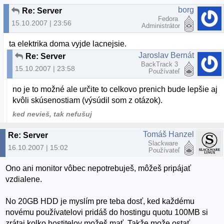
borg
Re: Server
Fedora
15.10.2007 | 23:56
Administrátor
ta elektrika doma vyjde lacnejsie.
Jaroslav Bernát
Re: Server
BackTrack 3
15.10.2007 | 23:58
Používateľ
no je to možné ale určite to celkovo prenich bude lepšie aj
kvôli skúsenostiam (výsúdil som z otázok).
ked nevieš, tak nefušuj
Tomáš Hanzel
Re: Server
Slackware
16.10.2007 | 15:02
Používateľ
Ono ani monitor vôbec nepotrebuješ, môžeš pripájať
vzdialene.
No 20GB HDD je myslím pre teba dosť, ked každému
novému používatelovi pridáš do hostingu quotu 100MB si
zrátaj kolko hostitelov možeš mať. Takže može ostať.