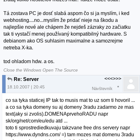
Tá zostava PC je dosť slabá aspom čo si ja myslím, i ked
webhosting....no...myslím že pridať nieje na škodu a
najlepšie nové ale chápem že nejdeš zázraky zo začiatku
tak ti vystačí menej používaný kompatibilný hardware. S
debianom ako OS suhlasim maximalne a samozrejme
netreba X-ka.
tod ohladom hdw. a os.
Close the Windows Open The Source
<<<>>>
Re: Server
18.10.2007 | 20:45
Návštevník
co sa tyka staticej IP tak to musis mat to uz som ti hovoril ...
a co sa tyka domeny su aj domeny 3radu zadarmo ze mas
text(aky si zvolis).DOMENAprvehoRADU napr
sk/org/net/com/eu/edu atd ...
toto ti sprostrediedkuvaju takzvane free dns servery napr
https://www.dyndns.com/ =) tam mozes mat domenu 3radu