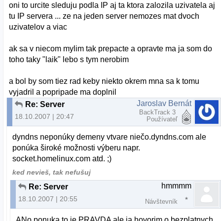
oni to urcite sleduju podla IP aj ta ktora zalozila uzivatela aj
tu IP servera ... ze na jeden server nemozes mat dvoch
uzivatelov a viac
ak sa v niecom mylim tak prepacte a opravte ma ja som do
toho taky "laik" lebo s tym nerobim
a bol by som tiez rad keby niekto okrem mna sa k tomu
vyjadril a popripade ma doplnil
Jaroslav Bernát
Re: Server
BackTrack 3
18.10.2007 | 20:47
Používateľ
dyndns neponúky demeny vtvare niečo.dyndns.com ale
ponúka široké možnosti výberu napr.
socket.homelinux.com atd. ;)
ked nevieš, tak nefušuj
hmmmm
Re: Server
18.10.2007 | 20:55
Návštevník
ANo ponuka to je PRAVDA ale ja hovorim o bezplatnych