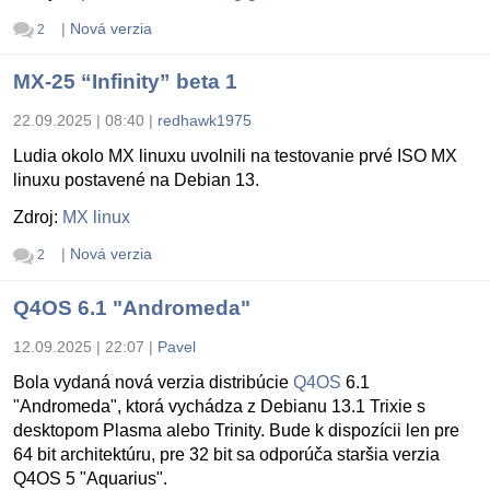
|
Nová verzia
2
MX-25 “Infinity” beta 1
22.09.2025 | 08:40
|
redhawk1975
Ludia okolo MX linuxu uvolnili na testovanie prvé ISO MX
linuxu postavené na Debian 13.
Zdroj:
MX linux
|
Nová verzia
2
Q4OS 6.1 "Andromeda"
12.09.2025 | 22:07
|
Pavel
Bola vydaná nová verzia distribúcie
Q4OS
6.1
"Andromeda", ktorá vychádza z Debianu 13.1 Trixie s
desktopom Plasma alebo Trinity. Bude k dispozícii len pre
64 bit architektúru, pre 32 bit sa odporúča staršia verzia
Q4OS 5 "Aquarius".