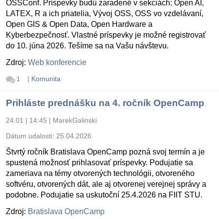
OSSConf. Príspevky budú zaradené v sekciách: Open AI,
LATEX, R a ich priatelia, Vývoj OSS, OSS vo vzdelávaní,
Open GIS & Open Data, Open Hardware a
Kyberbezpečnosť. Vlastné príspevky je možné registrovať
do 10. júna 2026. Tešíme sa na Vašu návštevu.
Zdroj:
Web konferencie
|
Komunita
1
Prihláste prednášku na 4. ročník OpenCamp
24.01 | 14:45
|
MarekGalinski
Dátum udalosti:
25.04.2026
Štvrtý ročník Bratislava OpenCamp pozná svoj termín a je
spustená možnosť prihlasovať príspevky. Podujatie sa
zameriava na témy otvorených technológii, otvoreného
softvéru, otvorených dát, ale aj otvorenej verejnej správy a
podobne. Podujatie sa uskutoční 25.4.2026 na FIIT STU.
Zdroj:
Bratislava OpenCamp