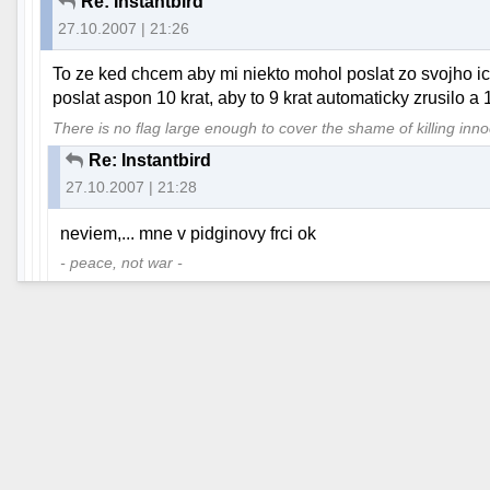
Re: Instantbird
27.10.2007 | 21:26
To ze ked chcem aby mi niekto mohol poslat zo svojho ic
poslat aspon 10 krat, aby to 9 krat automaticky zrusilo a 
There is no flag large enough to cover the shame of killing inn
Re: Instantbird
27.10.2007 | 21:28
neviem,... mne v pidginovy frci ok
- peace, not war -