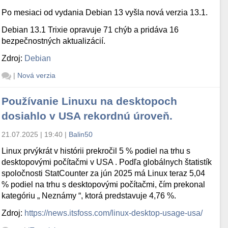
Po mesiaci od vydania Debian 13 vyšla nová verzia 13.1.
Debian 13.1 Trixie opravuje 71 chýb a pridáva 16
bezpečnostných aktualizácií.
Zdroj:
Debian
|
Nová verzia
Používanie Linuxu na desktopoch
dosiahlo v USA rekordnú úroveň.
21.07.2025 | 19:40
|
Balin50
Linux prvýkrát v histórii prekročil 5 % podiel na trhu s
desktopovými počítačmi v USA . Podľa globálnych štatistík
spoločnosti StatCounter za jún 2025 má Linux teraz 5,04
% podiel na trhu s desktopovými počítačmi, čím prekonal
kategóriu „ Neznámy “, ktorá predstavuje 4,76 %.
Zdroj:
https://news.itsfoss.com/linux-desktop-usage-usa/