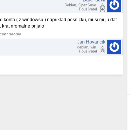
Debian, OpenSuse
Používateľ
q konta ( z windowsu ) napriklad pesnicku, musi mi ju dat
1 krat nromalne prijalo
ocent people
Jan Hovancik
debian, win
Používateľ