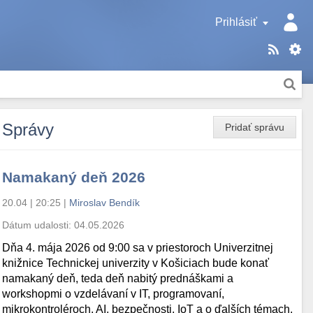
Prihlásiť
Správy
Pridať správu
Namakaný deň 2026
20.04 | 20:25
|
Miroslav Bendík
Dátum udalosti:
04.05.2026
Dňa 4. mája 2026 od 9:00 sa v priestoroch Univerzitnej
knižnice Technickej univerzity v Košiciach bude konať
namakaný deň, teda deň nabitý prednáškami a
workshopmi o vzdelávaní v IT, programovaní,
mikrokontroléroch, AI, bezpečnosti, IoT a o ďalších témach.