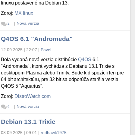
linuxu postavené na Debian 13.
Zdroj:
MX linux
|
Nová verzia
2
Q4OS 6.1 "Andromeda"
12.09.2025 | 22:07
|
Pavel
Bola vydaná nová verzia distribúcie
Q4OS
6.1
"Andromeda", ktorá vychádza z Debianu 13.1 Trixie s
desktopom Plasma alebo Trinity. Bude k dispozícii len pre
64 bit architektúru, pre 32 bit sa odporúča staršia verzia
Q4OS 5 "Aquarius".
Zdroj:
DistroWatch.com
|
Nová verzia
6
Debian 13.1 Trixie
08.09.2025 | 09:01
|
redhawk1975