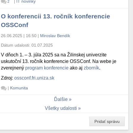
|
IT novinky
2
O konferencii 13. ročník konferencie
OSSConf
26.06.2025 | 16:50
|
Miroslav Bendík
Dátum udalosti:
01.07.2025
V dňoch 1. – 3. júla 2025 sa na Žilinskej univerzite
uskutoční 13. ročník konferencie OSSConf. Na webe je
zverejnený
program konferencie
ako aj
zborník
.
Zdroj:
ossconf.fri.uniza.sk
|
Komunita
Ďalšie
Všetky udalosti
Pridať správu