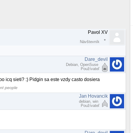
Pavol XV
Návštevník
Dare_devil
Debian, OpenSuse
Používateľ
 icq sieti? :) Pidgin sa este vzdy casto dosiera
ent people
Jan Hovancik
debian, win
Používateľ
Dare_devil