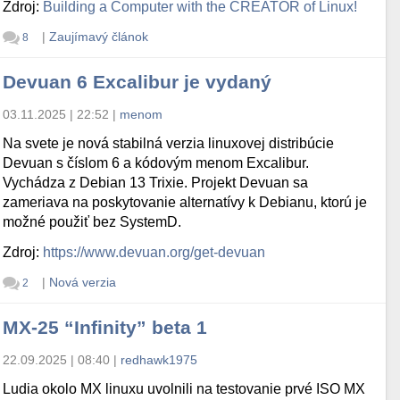
Zdroj:
Building a Computer with the CREATOR of Linux!
|
Zaujímavý článok
8
Devuan 6 Excalibur je vydaný
03.11.2025 | 22:52
|
menom
Na svete je nová stabilná verzia linuxovej distribúcie
Devuan s číslom 6 a kódovým menom Excalibur.
Vychádza z Debian 13 Trixie. Projekt Devuan sa
zameriava na poskytovanie alternatívy k Debianu, ktorú je
možné použiť bez SystemD.
Zdroj:
https://www.devuan.org/get-devuan
|
Nová verzia
2
MX-25 “Infinity” beta 1
22.09.2025 | 08:40
|
redhawk1975
Ludia okolo MX linuxu uvolnili na testovanie prvé ISO MX