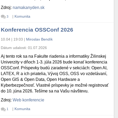
Zdroj:
namakanyden.sk
|
Komunita
3
Konferencia OSSConf 2026
10.04 | 19:03
|
Miroslav Bendík
Dátum udalosti:
01.07.2026
Aj tento rok sa na Fakulte riadenia a informatiky Žilinskej
Univerzity v dňoch 1-3. júla 2026 bude konať konferencia
OSSConf. Príspevky budú zaradené v sekciách: Open AI,
LATEX, R a ich priatelia, Vývoj OSS, OSS vo vzdelávaní,
Open GIS & Open Data, Open Hardware a
Kyberbezpečnosť. Vlastné príspevky je možné registrovať
do 10. júna 2026. Tešíme sa na Vašu návštevu.
Zdroj:
Web konferencie
|
Komunita
1