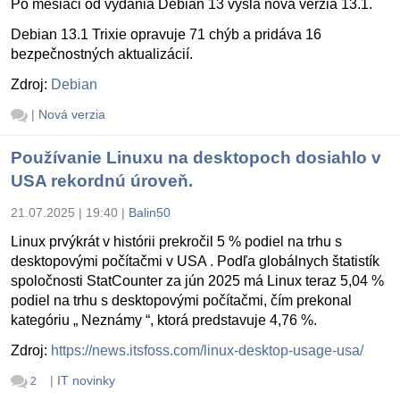
Po mesiaci od vydania Debian 13 vyšla nová verzia 13.1.
Debian 13.1 Trixie opravuje 71 chýb a pridáva 16
bezpečnostných aktualizácií.
Zdroj:
Debian
|
Nová verzia
Používanie Linuxu na desktopoch dosiahlo v
USA rekordnú úroveň.
21.07.2025 | 19:40
|
Balin50
Linux prvýkrát v histórii prekročil 5 % podiel na trhu s
desktopovými počítačmi v USA . Podľa globálnych štatistík
spoločnosti StatCounter za jún 2025 má Linux teraz 5,04 %
podiel na trhu s desktopovými počítačmi, čím prekonal
kategóriu „ Neznámy “, ktorá predstavuje 4,76 %.
Zdroj:
https://news.itsfoss.com/linux-desktop-usage-usa/
|
IT novinky
2