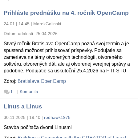
Prihláste prednášku na 4. ročník OpenCamp
24.01 | 14:45
|
MarekGalinski
Dátum udalosti:
25.04.2026
Štvrtý ročník Bratislava OpenCamp pozná svoj termín a je
spustená možnosť prihlasovať príspevky. Podujatie sa
zameriava na témy otvorených technológii, otvoreného
softvéru, otvorených dát, ale aj otvorenej verejnej správy a
podobne. Podujatie sa uskutoční 25.4.2026 na FIIT STU.
Zdroj:
Bratislava OpenCamp
|
Komunita
1
Linus a Linus
30.11.2025 | 19:40
|
redhawk1975
Stavba počítača dvomi Linusmi
Zdroj:
Building a Computer with the CREATOR of Linux!