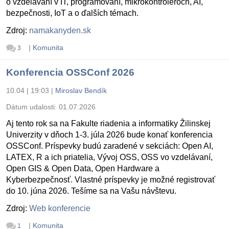
o vzdelávaní v IT, programovaní, mikrokontroléroch, AI,
bezpečnosti, IoT a o ďalších témach.
Zdroj:
namakanyden.sk
|
Komunita
3
Konferencia OSSConf 2026
10.04 | 19:03
|
Miroslav Bendík
Dátum udalosti:
01.07.2026
Aj tento rok sa na Fakulte riadenia a informatiky Žilinskej
Univerzity v dňoch 1-3. júla 2026 bude konať konferencia
OSSConf. Príspevky budú zaradené v sekciách: Open AI,
LATEX, R a ich priatelia, Vývoj OSS, OSS vo vzdelávaní,
Open GIS & Open Data, Open Hardware a
Kyberbezpečnosť. Vlastné príspevky je možné registrovať
do 10. júna 2026. Tešíme sa na Vašu návštevu.
Zdroj:
Web konferencie
|
Komunita
1