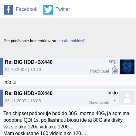
Facebook
Twitter
Pre pridávanie komentárov sa
musíte prihlásiť
.
srigi
Re: BIG HDD+BX440
24.10.2007 | 13:13
Používateľ
Info
tu
.
nikto
Re: BIG HDD+BX440
23.11.2007 | 16:05
Návštevník
Ten chipset podporuje hdd do 30G, mozno 40G, ja som mal
podobnu QDI 1s, po flashnuti biosu ide aj 80G ale disky
vacsie ako 120g vidi ako 120G...
Mam odskusane 160 videlo ako 120....