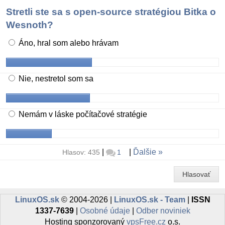
Stretli ste sa s open-source stratégiou Bitka o
Wesnoth?
Áno, hral som alebo hrávam
Nie, nestretol som sa
Nemám v láske počítačové stratégie
|
|
Ďalšie
Hlasov: 435
1
Hlasovať
LinuxOS.sk
© 2004-2026 |
LinuxOS.sk - Team
|
ISSN
1337-7639
|
Osobné údaje
|
Odber noviniek
Hosting sponzorovaný
vpsFree.cz
o.s.