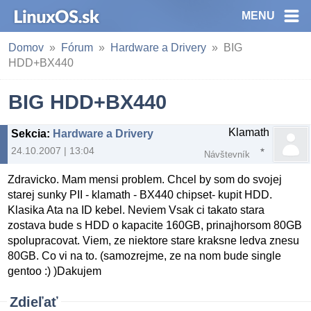
MENU
Domov
Fórum
Hardware a Drivery
BIG
HDD+BX440
BIG HDD+BX440
Klamath
Sekcia
:
Hardware a Drivery
24.10.2007 | 13:04
Návštevník
Zdravicko. Mam mensi problem. Chcel by som do svojej
starej sunky PII - klamath - BX440 chipset- kupit HDD.
Klasika Ata na ID kebel. Neviem Vsak ci takato stara
zostava bude s HDD o kapacite 160GB, prinajhorsom 80GB
spolupracovat. Viem, ze niektore stare kraksne ledva znesu
80GB. Co vi na to. (samozrejme, ze na nom bude single
gentoo :) )Dakujem
Zdieľať