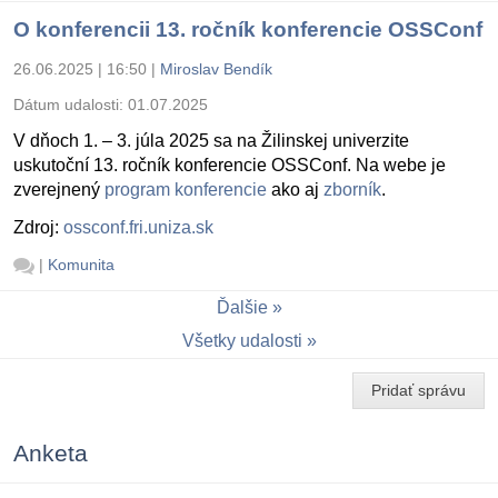
O konferencii 13. ročník konferencie OSSConf
26.06.2025 | 16:50
|
Miroslav Bendík
Dátum udalosti:
01.07.2025
V dňoch 1. – 3. júla 2025 sa na Žilinskej univerzite
uskutoční 13. ročník konferencie OSSConf. Na webe je
zverejnený
program konferencie
ako aj
zborník
.
Zdroj:
ossconf.fri.uniza.sk
|
Komunita
Ďalšie
Všetky udalosti
Pridať správu
Anketa