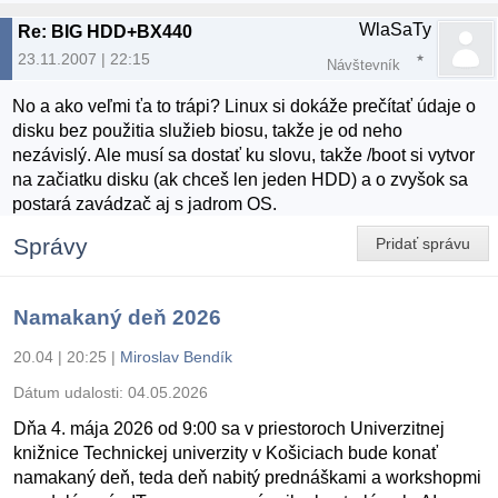
WlaSaTy
Re: BIG HDD+BX440
23.11.2007 | 22:15
Návštevník
No a ako veľmi ťa to trápi? Linux si dokáže prečítať údaje o
disku bez použitia služieb biosu, takže je od neho
nezávislý. Ale musí sa dostať ku slovu, takže /boot si vytvor
na začiatku disku (ak chceš len jeden HDD) a o zvyšok sa
postará zavádzač aj s jadrom OS.
Správy
Pridať správu
Namakaný deň 2026
20.04 | 20:25
|
Miroslav Bendík
Dátum udalosti:
04.05.2026
Dňa 4. mája 2026 od 9:00 sa v priestoroch Univerzitnej
knižnice Technickej univerzity v Košiciach bude konať
namakaný deň, teda deň nabitý prednáškami a workshopmi