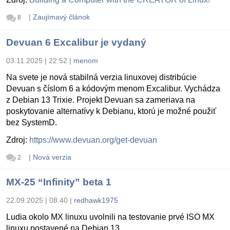
|
Zaujímavý článok
8
Devuan 6 Excalibur je vydaný
03.11.2025 | 22:52
|
menom
Na svete je nová stabilná verzia linuxovej distribúcie
Devuan s číslom 6 a kódovým menom Excalibur. Vychádza
z Debian 13 Trixie. Projekt Devuan sa zameriava na
poskytovanie alternatívy k Debianu, ktorú je možné použiť
bez SystemD.
Zdroj:
https://www.devuan.org/get-devuan
|
Nová verzia
2
MX-25 “Infinity” beta 1
22.09.2025 | 08:40
|
redhawk1975
Ludia okolo MX linuxu uvolnili na testovanie prvé ISO MX
linuxu postavené na Debian 13.