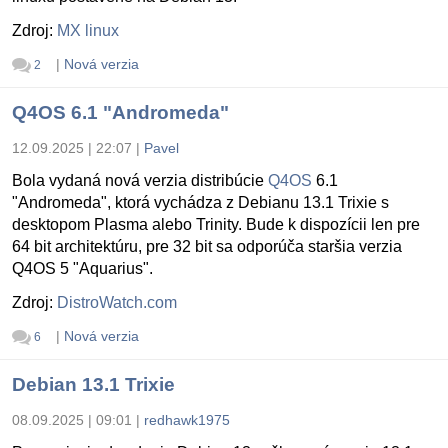
Zdroj:
MX linux
|
Nová verzia
2
Q4OS 6.1 "Andromeda"
12.09.2025 | 22:07
|
Pavel
Bola vydaná nová verzia distribúcie
Q4OS
6.1
"Andromeda", ktorá vychádza z Debianu 13.1 Trixie s
desktopom Plasma alebo Trinity. Bude k dispozícii len pre
64 bit architektúru, pre 32 bit sa odporúča staršia verzia
Q4OS 5 "Aquarius".
Zdroj:
DistroWatch.com
|
Nová verzia
6
Debian 13.1 Trixie
08.09.2025 | 09:01
|
redhawk1975