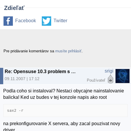
Zdieľať
Facebook
Twitter
Pre pridávanie komentárov sa
musíte prihlásiť
.
srigi
Re: Opensuse 10.3 problem s grafikou
09.11.2007 | 17:12
Používateľ
Podla coho si instaloval? Nestaci obycajne nainstalovanie
balicka! Ked uz budes v tej konzole napis ako root
sax2 -r
na prekonfigurovanie X servera, aby zacal pouzivat novy
driver.