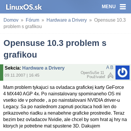
MENU
Domov
Fórum
Hardware a Drivery
Opensuse 10.3
problem s grafikou
Opensuse 10.3 problem s
grafikou
A B
Sekcia
:
Hardware a Drivery
OpenSuSe 11
09.11.2007 | 16:45
Používateľ
Mam problem tykajuci sa ovladaca grafickej karty GeForce
4 MX440 AGP 4x. Po nainstalovany spominaneho OS mi
vsetko ide v pohode , a po nainstalovani NVIDIA driver-u
Legacy. Sa po naslednom zapnuti pocitaca hodi len do
prikazoveho riadku a nenabehne graficke prostredie. Teraz
bezim bez ovladacov Nvidie, ale chcel by som hrat aj hry na
ktorych je potrebne mat spustene 3D. Dakujem