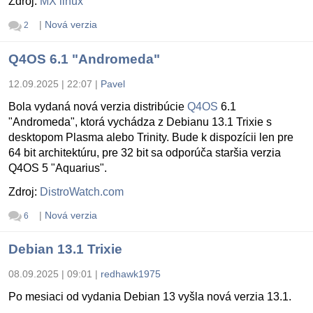
Zdroj:
MX linux
|
Nová verzia
2
Q4OS 6.1 "Andromeda"
12.09.2025 | 22:07
|
Pavel
Bola vydaná nová verzia distribúcie
Q4OS
6.1
"Andromeda", ktorá vychádza z Debianu 13.1 Trixie s
desktopom Plasma alebo Trinity. Bude k dispozícii len pre
64 bit architektúru, pre 32 bit sa odporúča staršia verzia
Q4OS 5 "Aquarius".
Zdroj:
DistroWatch.com
|
Nová verzia
6
Debian 13.1 Trixie
08.09.2025 | 09:01
|
redhawk1975
Po mesiaci od vydania Debian 13 vyšla nová verzia 13.1.