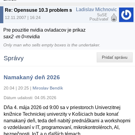
Ladislav Michnovic
Re: Opensuse 10.3 problem s grafikou
SuSE
12.11.2007 | 16:24
Používateľ
Pre pouzitie nvidia ovladacov je prikaz
sax2 -m 0=nvidia
Only man who sells empty boxes is the undertaker.
Správy
Pridať správu
Namakaný deň 2026
20.04 | 20:25
|
Miroslav Bendík
Dátum udalosti:
04.05.2026
Dňa 4. mája 2026 od 9:00 sa v priestoroch Univerzitnej
knižnice Technickej univerzity v Košiciach bude konať
namakaný deň, teda deň nabitý prednáškami a workshopmi
o vzdelávaní v IT, programovaní, mikrokontroléroch, AI,
bezpečnosti, IoT a o ďalších témach.