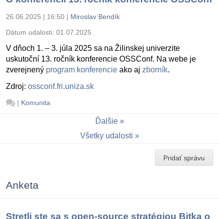
26.06.2025 | 16:50
|
Miroslav Bendík
Dátum udalosti:
01.07.2025
V dňoch 1. – 3. júla 2025 sa na Žilinskej univerzite
uskutoční 13. ročník konferencie OSSConf. Na webe je
zverejnený
program konferencie
ako aj
zborník
.
Zdroj:
ossconf.fri.uniza.sk
|
Komunita
Ďalšie
Všetky udalosti
Pridať správu
Anketa
Stretli ste sa s open-source stratégiou Bitka o