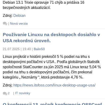
Debian 13.1 Trixie opravuje 71 chýb a pridáva 16
bezpečnostných aktualizácií.
Zdroj:
Debian
|
Nová verzia
Používanie Linuxu na desktopoch dosiahlo v
USA rekordnú úroveň.
21.07.2025 | 19:40
|
Balin50
Linux prvýkrát v histórii prekročil 5 % podiel na trhu s
desktopovými počítačmi v USA . Podľa globálnych štatistík
spoločnosti StatCounter za jún 2025 má Linux teraz 5,04 %
podiel na trhu s desktopovými počítačmi, čím prekonal
kategóriu „ Neznámy “, ktorá predstavuje 4,76 %.
Zdroj:
https://news.itsfoss.com/linux-desktop-usage-usa/
|
IT novinky
2
O konferencii 13. ročník konferencie OSSConf