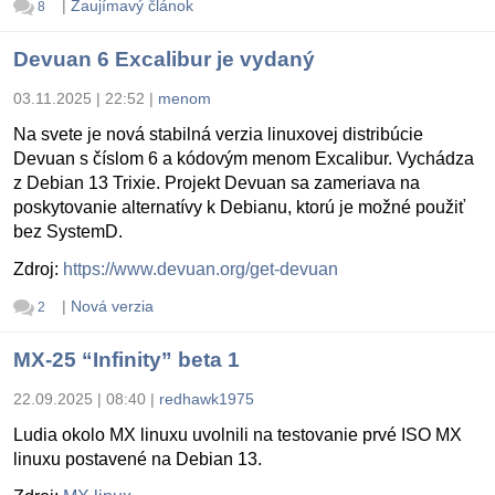
|
Zaujímavý článok
8
Devuan 6 Excalibur je vydaný
03.11.2025 | 22:52
|
menom
Na svete je nová stabilná verzia linuxovej distribúcie
Devuan s číslom 6 a kódovým menom Excalibur. Vychádza
z Debian 13 Trixie. Projekt Devuan sa zameriava na
poskytovanie alternatívy k Debianu, ktorú je možné použiť
bez SystemD.
Zdroj:
https://www.devuan.org/get-devuan
|
Nová verzia
2
MX-25 “Infinity” beta 1
22.09.2025 | 08:40
|
redhawk1975
Ludia okolo MX linuxu uvolnili na testovanie prvé ISO MX
linuxu postavené na Debian 13.