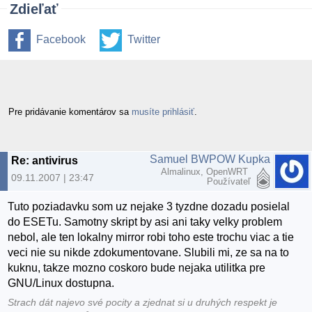
Zdieľať
Facebook
Twitter
Pre pridávanie komentárov sa
musíte prihlásiť
.
Samuel BWPOW Kupka
Re: antivirus
Almalinux, OpenWRT
09.11.2007 | 23:47
Používateľ
Tuto poziadavku som uz nejake 3 tyzdne dozadu posielal
do ESETu. Samotny skript by asi ani taky velky problem
nebol, ale ten lokalny mirror robi toho este trochu viac a tie
veci nie su nikde zdokumentovane. Slubili mi, ze sa na to
kuknu, takze mozno coskoro bude nejaka utilitka pre
GNU/Linux dostupna.
Strach dát najevo své pocity a zjednat si u druhých respekt je