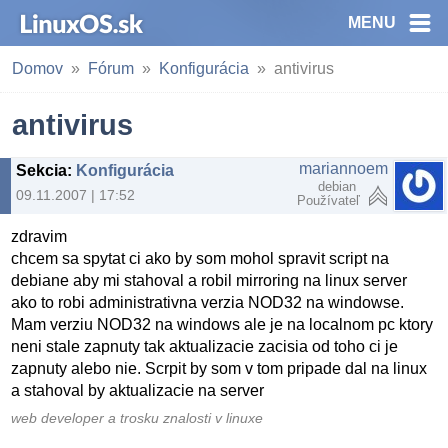
MENU
Domov
Fórum
Konfigurácia
antivirus
antivirus
mariannoem
Sekcia
:
Konfigurácia
debian
09.11.2007 | 17:52
Používateľ
zdravim
chcem sa spytat ci ako by som mohol spravit script na
debiane aby mi stahoval a robil mirroring na linux server
ako to robi administrativna verzia NOD32 na windowse.
Mam verziu NOD32 na windows ale je na localnom pc ktory
neni stale zapnuty tak aktualizacie zacisia od toho ci je
zapnuty alebo nie. Scrpit by som v tom pripade dal na linux
a stahoval by aktualizacie na server
web developer a trosku znalosti v linuxe