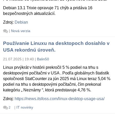
Debian 13.1 Trixie opravuje 71 chýb a pridáva 16
bezpečnostných aktualizácií.
Zdroj:
Debian
|
Nová verzia
Používanie Linuxu na desktopoch dosiahlo v
USA rekordnú úroveň.
21.07.2025 | 19:40
|
Balin50
Linux prvýkrát v histórii prekročil 5 % podiel na trhu s
desktopovými počítačmi v USA . Podľa globálnych štatistík
spoločnosti StatCounter za jún 2025 má Linux teraz 5,04 %
podiel na trhu s desktopovými počítačmi, čím prekonal
kategóriu „ Neznámy “, ktorá predstavuje 4,76 %.
Zdroj:
https://news.itsfoss.com/linux-desktop-usage-usa/
|
IT novinky
2