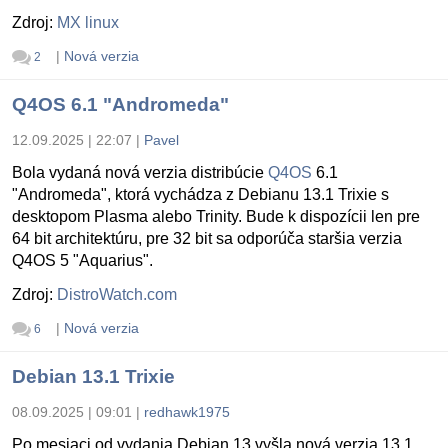
Zdroj:
MX linux
|
Nová verzia
2
Q4OS 6.1 "Andromeda"
12.09.2025 | 22:07
|
Pavel
Bola vydaná nová verzia distribúcie
Q4OS
6.1
"Andromeda", ktorá vychádza z Debianu 13.1 Trixie s
desktopom Plasma alebo Trinity. Bude k dispozícii len pre
64 bit architektúru, pre 32 bit sa odporúča staršia verzia
Q4OS 5 "Aquarius".
Zdroj:
DistroWatch.com
|
Nová verzia
6
Debian 13.1 Trixie
08.09.2025 | 09:01
|
redhawk1975
Po mesiaci od vydania Debian 13 vyšla nová verzia 13.1.