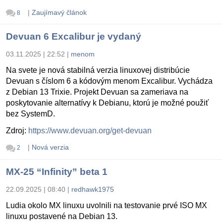
|
Zaujímavý článok
8
Devuan 6 Excalibur je vydaný
03.11.2025 | 22:52
|
menom
Na svete je nová stabilná verzia linuxovej distribúcie
Devuan s číslom 6 a kódovým menom Excalibur. Vychádza
z Debian 13 Trixie. Projekt Devuan sa zameriava na
poskytovanie alternatívy k Debianu, ktorú je možné použiť
bez SystemD.
Zdroj:
https://www.devuan.org/get-devuan
|
Nová verzia
2
MX-25 “Infinity” beta 1
22.09.2025 | 08:40
|
redhawk1975
Ludia okolo MX linuxu uvolnili na testovanie prvé ISO MX
linuxu postavené na Debian 13.