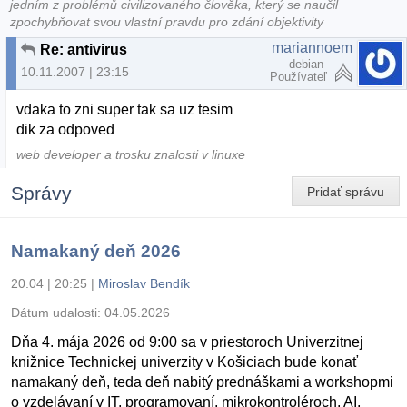
jedním z problémů civilizovaného člověka, který se naučil
zpochybňovat svou vlastní pravdu pro zdání objektivity
mariannoem
Re: antivirus
debian
10.11.2007 | 23:15
Používateľ
vdaka to zni super tak sa uz tesim
dik za odpoved
web developer a trosku znalosti v linuxe
Správy
Pridať správu
Namakaný deň 2026
20.04 | 20:25
|
Miroslav Bendík
Dátum udalosti:
04.05.2026
Dňa 4. mája 2026 od 9:00 sa v priestoroch Univerzitnej
knižnice Technickej univerzity v Košiciach bude konať
namakaný deň, teda deň nabitý prednáškami a workshopmi
o vzdelávaní v IT, programovaní, mikrokontroléroch, AI,