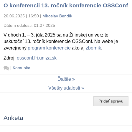
O konferencii 13. ročník konferencie OSSConf
26.06.2025 | 16:50
|
Miroslav Bendík
Dátum udalosti:
01.07.2025
V dňoch 1. – 3. júla 2025 sa na Žilinskej univerzite
uskutoční 13. ročník konferencie OSSConf. Na webe je
zverejnený
program konferencie
ako aj
zborník
.
Zdroj:
ossconf.fri.uniza.sk
|
Komunita
Ďalšie
Všetky udalosti
Pridať správu
Anketa