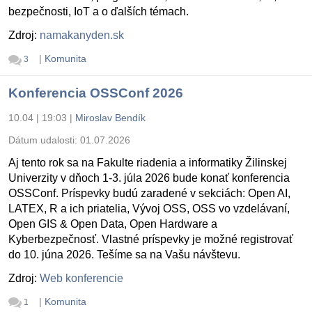
bezpečnosti, IoT a o ďalších témach.
Zdroj:
namakanyden.sk
|
Komunita
3
Konferencia OSSConf 2026
10.04 | 19:03
|
Miroslav Bendík
Dátum udalosti:
01.07.2026
Aj tento rok sa na Fakulte riadenia a informatiky Žilinskej
Univerzity v dňoch 1-3. júla 2026 bude konať konferencia
OSSConf. Príspevky budú zaradené v sekciách: Open AI,
LATEX, R a ich priatelia, Vývoj OSS, OSS vo vzdelávaní,
Open GIS & Open Data, Open Hardware a
Kyberbezpečnosť. Vlastné príspevky je možné registrovať
do 10. júna 2026. Tešíme sa na Vašu návštevu.
Zdroj:
Web konferencie
|
Komunita
1