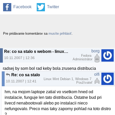
Facebook
Twitter
Pre pridávanie komentárov sa
musíte prihlásiť
.
borg
Re: co sa stalo s webom - linuxmint.com ...?
Fedora
10.11.2007 | 12:36
Administrátor
radsej by som bol rad keby bola zrusena distribucia
olfi
Re: co sa stalo s webom - linuxmint.com ...?
Linux Mint Debian 1, Windows 7
10.11.2007 | 12:41
Používateľ
hm, na mojom laptope zatial vo vsetkom hned od
instalacie, funguje len tato distribucia. Ostatne bud pri
livecd nenabootovali alebo po instalacii nieco
nefungovalo. Preco mas taky zaporny pohlad na toto distro
?