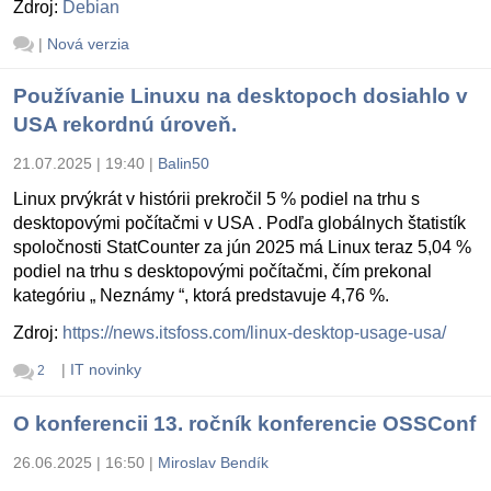
Zdroj:
Debian
|
Nová verzia
Používanie Linuxu na desktopoch dosiahlo v
USA rekordnú úroveň.
21.07.2025 | 19:40
|
Balin50
Linux prvýkrát v histórii prekročil 5 % podiel na trhu s
desktopovými počítačmi v USA . Podľa globálnych štatistík
spoločnosti StatCounter za jún 2025 má Linux teraz 5,04 %
podiel na trhu s desktopovými počítačmi, čím prekonal
kategóriu „ Neznámy “, ktorá predstavuje 4,76 %.
Zdroj:
https://news.itsfoss.com/linux-desktop-usage-usa/
|
IT novinky
2
O konferencii 13. ročník konferencie OSSConf
26.06.2025 | 16:50
|
Miroslav Bendík