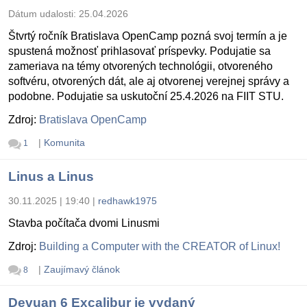
Dátum udalosti:
25.04.2026
Štvrtý ročník Bratislava OpenCamp pozná svoj termín a je
spustená možnosť prihlasovať príspevky. Podujatie sa
zameriava na témy otvorených technológii, otvoreného
softvéru, otvorených dát, ale aj otvorenej verejnej správy a
podobne. Podujatie sa uskutoční 25.4.2026 na FIIT STU.
Zdroj:
Bratislava OpenCamp
|
Komunita
1
Linus a Linus
30.11.2025 | 19:40
|
redhawk1975
Stavba počítača dvomi Linusmi
Zdroj:
Building a Computer with the CREATOR of Linux!
|
Zaujímavý článok
8
Devuan 6 Excalibur je vydaný