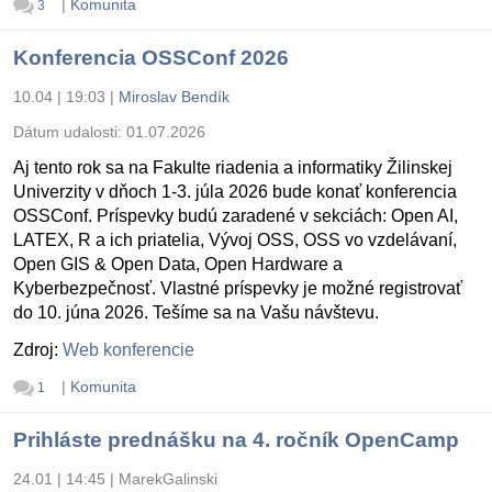
|
Komunita
3
Konferencia OSSConf 2026
10.04 | 19:03
|
Miroslav Bendík
Dátum udalosti:
01.07.2026
Aj tento rok sa na Fakulte riadenia a informatiky Žilinskej
Univerzity v dňoch 1-3. júla 2026 bude konať konferencia
OSSConf. Príspevky budú zaradené v sekciách: Open AI,
LATEX, R a ich priatelia, Vývoj OSS, OSS vo vzdelávaní,
Open GIS & Open Data, Open Hardware a
Kyberbezpečnosť. Vlastné príspevky je možné registrovať
do 10. júna 2026. Tešíme sa na Vašu návštevu.
Zdroj:
Web konferencie
|
Komunita
1
Prihláste prednášku na 4. ročník OpenCamp
24.01 | 14:45
|
MarekGalinski