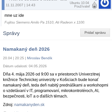
Ubuntu 10.04
11.11.2007 | 14:43
Používateľ
mne uz ide
Fujitsu Siemens Amilo Pa 1510, Ati Radeon x 1100.
Správy
Pridať správu
Namakaný deň 2026
20.04 | 20:25
|
Miroslav Bendík
Dátum udalosti:
04.05.2026
Dňa 4. mája 2026 od 9:00 sa v priestoroch Univerzitnej
knižnice Technickej univerzity v Košiciach bude konať
namakaný deň, teda deň nabitý prednáškami a workshopmi
o vzdelávaní v IT, programovaní, mikrokontroléroch, AI,
bezpečnosti, IoT a o ďalších témach.
Zdroj:
namakanyden.sk