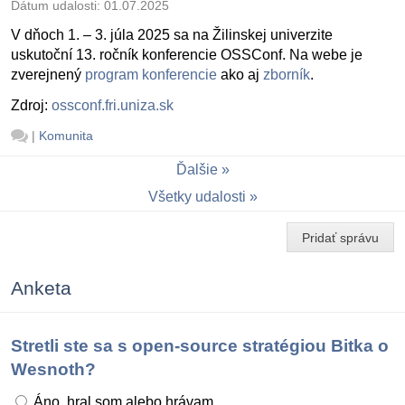
Dátum udalosti:
01.07.2025
V dňoch 1. – 3. júla 2025 sa na Žilinskej univerzite
uskutoční 13. ročník konferencie OSSConf. Na webe je
zverejnený
program konferencie
ako aj
zborník
.
Zdroj:
ossconf.fri.uniza.sk
|
Komunita
Ďalšie
Všetky udalosti
Pridať správu
Anketa
Stretli ste sa s open-source stratégiou Bitka o
Wesnoth?
Áno, hral som alebo hrávam