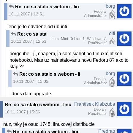
borg
Re: co sa stalo s webom - linuxmint.com ...?
Fedora
10.11.2007 | 12:51
Administrátor
lebo je to odvdene od ubuntu
olfi
Re: co sa stalo s webom - linuxmint.com ...?
Linux Mint Debian 1, Windows 7
10.11.2007 | 12:53
Používateľ
borgcube - jj, chapem, ja som siahol po Linuxmint koli
notebooku. Mas uz nainstalovanu novu Fedoru 8? ako to
slape?
borg
Re: co sa stalo s webom - linuxmint.com ...?
Fedora
10.11.2007 | 13:03
Administrátor
dnes dam upgrade.
Frantisek Klabzuba
Re: co sa stalo s webom - linuxmint.com ...?
Debian
10.11.2007 | 15:56
Používateľ
nuz, taky je osud 1745. linuxovej distribucie
Predrag
Re: co sa stalo s webom - linuxmint.com ...?