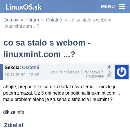
MENU
Domov
Fórum
Ostatné
co sa stalo s webom -
linuxmint.com ...?
co sa stalo s webom -
linuxmint.com ...?
olfi
Sekcia
:
Ostatné
Linux Mint Debian 1, Windows 7
10.11.2007 | 12:32
Používateľ
ahojte, prepacte ze som zakladal novu temu.... mozte ju
potom zmazat. Uz 3 dni nejde pripojit na linuxmint.com ...
maju problem alebo je zrusena distribucia linuxmint ?
dik za info
Zdieľať