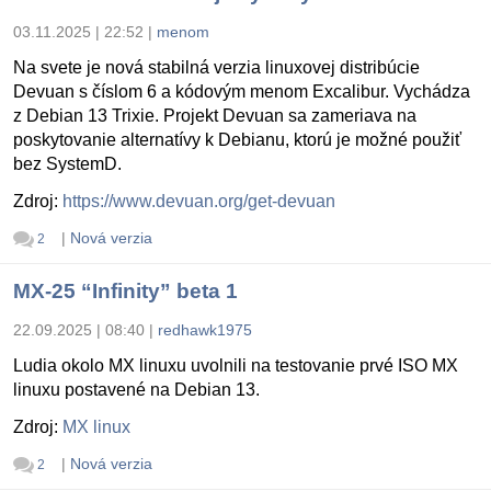
03.11.2025 | 22:52
|
menom
Na svete je nová stabilná verzia linuxovej distribúcie
Devuan s číslom 6 a kódovým menom Excalibur. Vychádza
z Debian 13 Trixie. Projekt Devuan sa zameriava na
poskytovanie alternatívy k Debianu, ktorú je možné použiť
bez SystemD.
Zdroj:
https://www.devuan.org/get-devuan
|
Nová verzia
2
MX-25 “Infinity” beta 1
22.09.2025 | 08:40
|
redhawk1975
Ludia okolo MX linuxu uvolnili na testovanie prvé ISO MX
linuxu postavené na Debian 13.
Zdroj:
MX linux
|
Nová verzia
2