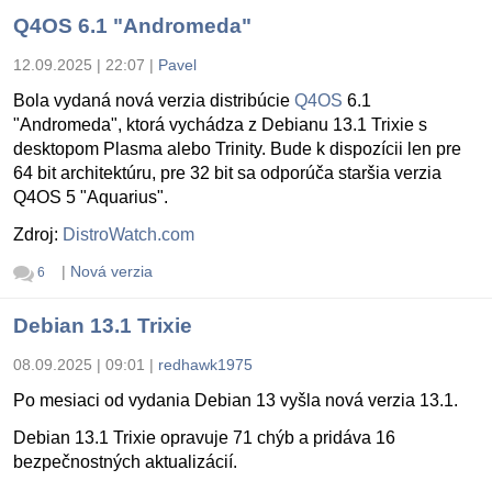
Q4OS 6.1 "Andromeda"
12.09.2025 | 22:07
|
Pavel
Bola vydaná nová verzia distribúcie
Q4OS
6.1
"Andromeda", ktorá vychádza z Debianu 13.1 Trixie s
desktopom Plasma alebo Trinity. Bude k dispozícii len pre
64 bit architektúru, pre 32 bit sa odporúča staršia verzia
Q4OS 5 "Aquarius".
Zdroj:
DistroWatch.com
|
Nová verzia
6
Debian 13.1 Trixie
08.09.2025 | 09:01
|
redhawk1975
Po mesiaci od vydania Debian 13 vyšla nová verzia 13.1.
Debian 13.1 Trixie opravuje 71 chýb a pridáva 16
bezpečnostných aktualizácií.