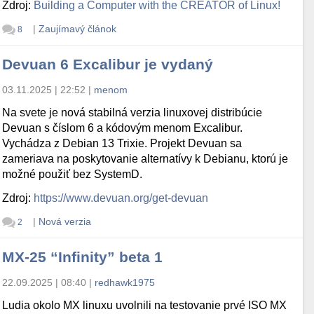
Zdroj:
Building a Computer with the CREATOR of Linux!
|
Zaujímavý článok
8
Devuan 6 Excalibur je vydaný
03.11.2025 | 22:52
|
menom
Na svete je nová stabilná verzia linuxovej distribúcie
Devuan s číslom 6 a kódovým menom Excalibur.
Vychádza z Debian 13 Trixie. Projekt Devuan sa
zameriava na poskytovanie alternatívy k Debianu, ktorú je
možné použiť bez SystemD.
Zdroj:
https://www.devuan.org/get-devuan
|
Nová verzia
2
MX-25 “Infinity” beta 1
22.09.2025 | 08:40
|
redhawk1975
Ludia okolo MX linuxu uvolnili na testovanie prvé ISO MX