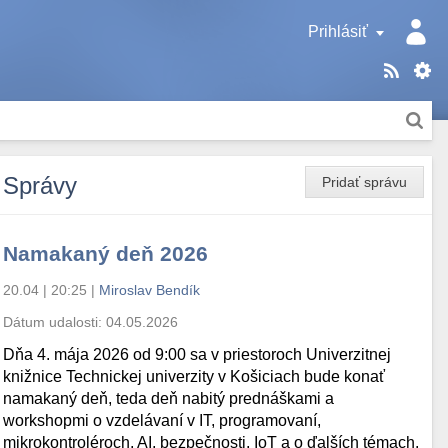
Prihlásiť
Správy
Pridať správu
Namakaný deň 2026
20.04 | 20:25
|
Miroslav Bendík
Dátum udalosti:
04.05.2026
Dňa 4. mája 2026 od 9:00 sa v priestoroch Univerzitnej
knižnice Technickej univerzity v Košiciach bude konať
namakaný deň, teda deň nabitý prednáškami a
workshopmi o vzdelávaní v IT, programovaní,
mikrokontroléroch, AI, bezpečnosti, IoT a o ďalších témach.