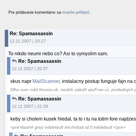
Pre pridávanie komentárov sa
musíte prihlásiť
.
Re: Spamassassin
12.11.2007 | 20:27
To nikdo neumi nebo co? Asi to vymyslim sam.
Re: Spamassassin
12.11.2007 | 20:37
skus napr
MailScanner
, instalacny postup funguje fajn na
Dlho som robil linuxos.sk, neskôr založil vpsFree.cz, posledných 
Re: Spamassassin
12.11.2007 | 22:28
keby si cholem kusek hledal, ta to i tu na totim fore najdzes.
<pre>bash# grep initdefault /etc/inittab id:0:initdefault:</pre>