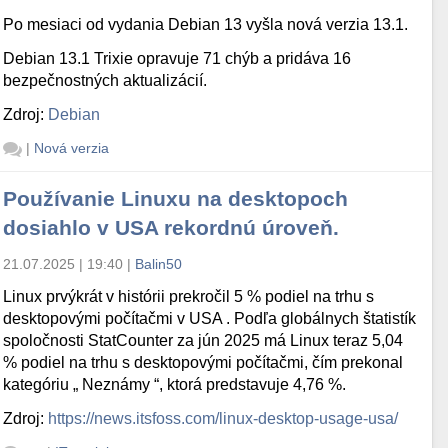
Po mesiaci od vydania Debian 13 vyšla nová verzia 13.1.
Debian 13.1 Trixie opravuje 71 chýb a pridáva 16
bezpečnostných aktualizácií.
Zdroj:
Debian
|
Nová verzia
Používanie Linuxu na desktopoch
dosiahlo v USA rekordnú úroveň.
21.07.2025 | 19:40
|
Balin50
Linux prvýkrát v histórii prekročil 5 % podiel na trhu s
desktopovými počítačmi v USA . Podľa globálnych štatistík
spoločnosti StatCounter za jún 2025 má Linux teraz 5,04
% podiel na trhu s desktopovými počítačmi, čím prekonal
kategóriu „ Neznámy “, ktorá predstavuje 4,76 %.
Zdroj:
https://news.itsfoss.com/linux-desktop-usage-usa/