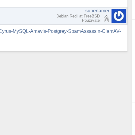
superlamer
Debian RedHat FreeBSD
Používateľ
ASL-Cyrus-MySQL-Amavis-Postgrey-SpamAssassin-ClamAV-