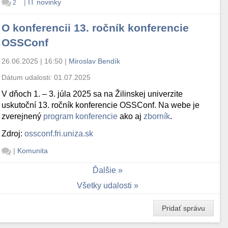
|
IT novinky
2
O konferencii 13. ročník konferencie
OSSConf
26.06.2025 | 16:50
|
Miroslav Bendík
Dátum udalosti:
01.07.2025
V dňoch 1. – 3. júla 2025 sa na Žilinskej univerzite
uskutoční 13. ročník konferencie OSSConf. Na webe je
zverejnený
program konferencie
ako aj
zborník
.
Zdroj:
ossconf.fri.uniza.sk
|
Komunita
Ďalšie
Všetky udalosti
Pridať správu