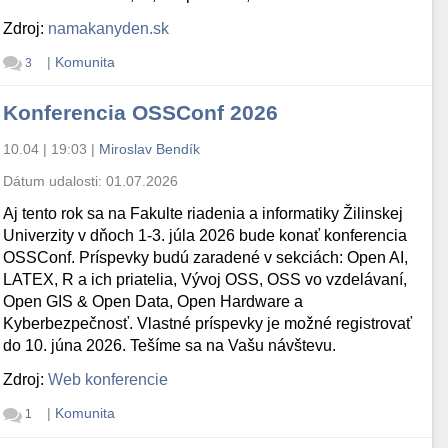
Zdroj:
namakanyden.sk
|
Komunita
3
Konferencia OSSConf 2026
10.04 | 19:03
|
Miroslav Bendík
Dátum udalosti:
01.07.2026
Aj tento rok sa na Fakulte riadenia a informatiky Žilinskej
Univerzity v dňoch 1-3. júla 2026 bude konať konferencia
OSSConf. Príspevky budú zaradené v sekciách: Open AI,
LATEX, R a ich priatelia, Vývoj OSS, OSS vo vzdelávaní,
Open GIS & Open Data, Open Hardware a
Kyberbezpečnosť. Vlastné príspevky je možné registrovať
do 10. júna 2026. Tešíme sa na Vašu návštevu.
Zdroj:
Web konferencie
|
Komunita
1