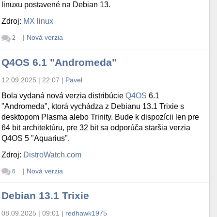
linuxu postavené na Debian 13.
Zdroj:
MX linux
|
Nová verzia
2
Q4OS 6.1 "Andromeda"
12.09.2025 | 22:07
|
Pavel
Bola vydaná nová verzia distribúcie
Q4OS
6.1
"Andromeda", ktorá vychádza z Debianu 13.1 Trixie s
desktopom Plasma alebo Trinity. Bude k dispozícii len pre
64 bit architektúru, pre 32 bit sa odporúča staršia verzia
Q4OS 5 "Aquarius".
Zdroj:
DistroWatch.com
|
Nová verzia
6
Debian 13.1 Trixie
08.09.2025 | 09:01
|
redhawk1975