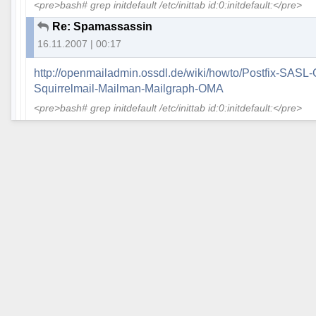
<pre>bash# grep initdefault /etc/inittab id:0:initdefault:</pre>
Re: Spamassassin
16.11.2007 | 00:17
http://openmailadmin.ossdl.de/wiki/howto/Postfix-S
Squirrelmail-Mailman-Mailgraph-OMA
<pre>bash# grep initdefault /etc/inittab id:0:initdefault:</pre>