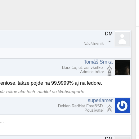
DM
Návštevník
Tomáš Srnka
Barz čo, už asi všetko
Administrátor
 centose, takze pojde na 99,9999% aj na fedore.
pár rokov ako tech. riaditeľ vo Websupporte
superlamer
Debian RedHat FreeBSD
Používateľ
..
DM