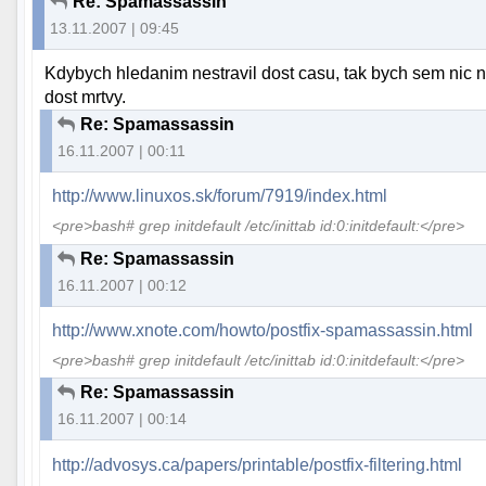
Re: Spamassassin
13.11.2007 | 09:45
Kdybych hledanim nestravil dost casu, tak bych sem nic ne
dost mrtvy.
Re: Spamassassin
16.11.2007 | 00:11
http://www.linuxos.sk/forum/7919/index.html
<pre>bash# grep initdefault /etc/inittab id:0:initdefault:</pre>
Re: Spamassassin
16.11.2007 | 00:12
http://www.xnote.com/howto/postfix-spamassassin.html
<pre>bash# grep initdefault /etc/inittab id:0:initdefault:</pre>
Re: Spamassassin
16.11.2007 | 00:14
http://advosys.ca/papers/printable/postfix-filtering.html