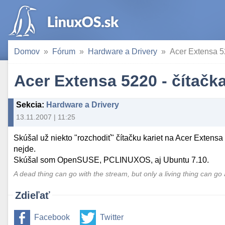
Domov
Fórum
Hardware a Drivery
Acer Extensa 52
Acer Extensa 5220 - čítačka
Sekcia
:
Hardware a Drivery
13.11.2007 | 11:25
Skúšal už niekto "rozchodiť" čítačku kariet na Acer Extensa
nejde.
Skúšal som OpenSUSE, PCLINUXOS, aj Ubuntu 7.10.
A dead thing can go with the stream, but only a living thing can go a
Zdieľať
Facebook
Twitter