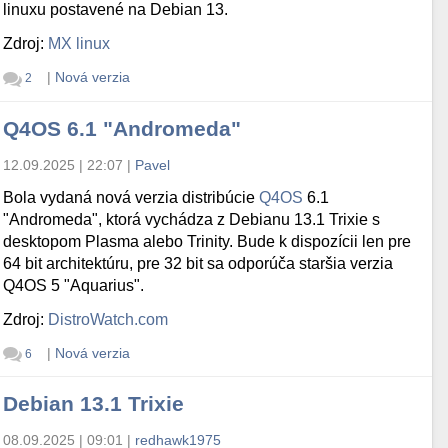
linuxu postavené na Debian 13.
Zdroj:
MX linux
|
Nová verzia
2
Q4OS 6.1 "Andromeda"
12.09.2025 | 22:07
|
Pavel
Bola vydaná nová verzia distribúcie
Q4OS
6.1
"Andromeda", ktorá vychádza z Debianu 13.1 Trixie s
desktopom Plasma alebo Trinity. Bude k dispozícii len pre
64 bit architektúru, pre 32 bit sa odporúča staršia verzia
Q4OS 5 "Aquarius".
Zdroj:
DistroWatch.com
|
Nová verzia
6
Debian 13.1 Trixie
08.09.2025 | 09:01
|
redhawk1975