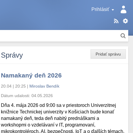
Prihlásiť
Správy
Pridať správu
Namakaný deň 2026
20.04 | 20:25
|
Miroslav Bendík
Dátum udalosti:
04.05.2026
Dňa 4. mája 2026 od 9:00 sa v priestoroch Univerzitnej
knižnice Technickej univerzity v Košiciach bude konať
namakaný deň, teda deň nabitý prednáškami a
workshopmi o vzdelávaní v IT, programovaní,
mikrokontroléroch, AI, bezpečnosti, IoT a o ďalších témach.