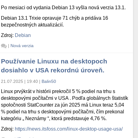
Po mesiaci od vydania Debian 13 vyšla nová verzia 13.1.
Debian 13.1 Trixie opravuje 71 chýb a pridáva 16
bezpečnostných aktualizácií.
Zdroj:
Debian
|
Nová verzia
Používanie Linuxu na desktopoch
dosiahlo v USA rekordnú úroveň.
21.07.2025 | 19:40
|
Balin50
Linux prvýkrát v histórii prekročil 5 % podiel na trhu s
desktopovými počítačmi v USA . Podľa globálnych štatistík
spoločnosti StatCounter za jún 2025 má Linux teraz 5,04
% podiel na trhu s desktopovými počítačmi, čím prekonal
kategóriu „ Neznámy “, ktorá predstavuje 4,76 %.
Zdroj:
https://news.itsfoss.com/linux-desktop-usage-usa/