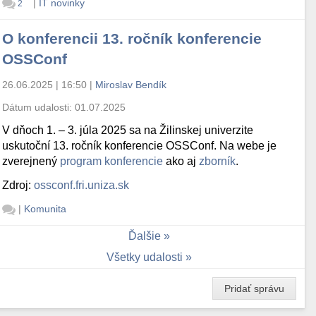
|
IT novinky
2
O konferencii 13. ročník konferencie
OSSConf
26.06.2025 | 16:50
|
Miroslav Bendík
Dátum udalosti:
01.07.2025
V dňoch 1. – 3. júla 2025 sa na Žilinskej univerzite
uskutoční 13. ročník konferencie OSSConf. Na webe je
zverejnený
program konferencie
ako aj
zborník
.
Zdroj:
ossconf.fri.uniza.sk
|
Komunita
Ďalšie
Všetky udalosti
Pridať správu