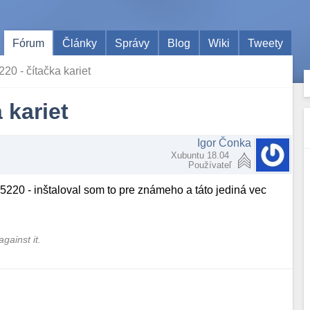
Fórum
Články
Správy
Blog
Wiki
Tweety
20 - čítačka kariet
 kariet
Igor Čonka
Xubuntu 18.04
Používateľ
 5220 - inštaloval som to pre známeho a táto jediná vec
gainst it.