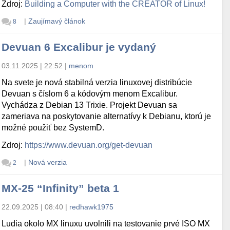
Zdroj:
Building a Computer with the CREATOR of Linux!
|
Zaujímavý článok
8
Devuan 6 Excalibur je vydaný
03.11.2025 | 22:52
|
menom
Na svete je nová stabilná verzia linuxovej distribúcie
Devuan s číslom 6 a kódovým menom Excalibur.
Vychádza z Debian 13 Trixie. Projekt Devuan sa
zameriava na poskytovanie alternatívy k Debianu, ktorú je
možné použiť bez SystemD.
Zdroj:
https://www.devuan.org/get-devuan
|
Nová verzia
2
MX-25 “Infinity” beta 1
22.09.2025 | 08:40
|
redhawk1975
Ludia okolo MX linuxu uvolnili na testovanie prvé ISO MX