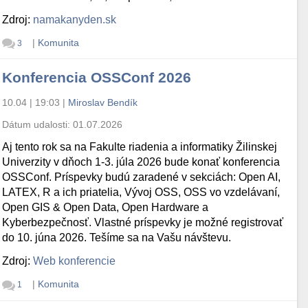
Zdroj:
namakanyden.sk
|
Komunita
3
Konferencia OSSConf 2026
10.04 | 19:03
|
Miroslav Bendík
Dátum udalosti:
01.07.2026
Aj tento rok sa na Fakulte riadenia a informatiky Žilinskej
Univerzity v dňoch 1-3. júla 2026 bude konať konferencia
OSSConf. Príspevky budú zaradené v sekciách: Open AI,
LATEX, R a ich priatelia, Vývoj OSS, OSS vo vzdelávaní,
Open GIS & Open Data, Open Hardware a
Kyberbezpečnosť. Vlastné príspevky je možné registrovať
do 10. júna 2026. Tešíme sa na Vašu návštevu.
Zdroj:
Web konferencie
|
Komunita
1