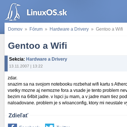
Domov
Fórum
Hardware a Drivery
Gentoo a Wifi
Gentoo a Wifi
Sekcia
:
Hardware a Drivery
13.11.2007 | 13:22
zdar.
snazim sa na svojom notebooku rozbehat wifi kartu s Athe
vsetky mozne aj nemozne fora a vsade je tento problem nev
bezim na 64bit jadre. v lspci ju mam, a v jadre mam tiez po
naloadovane. problem je s wloanconfig, ktory mi neustale v
Zdieľať