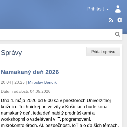
Prihlásiť
Správy
Pridať správu
Namakaný deň 2026
20.04 | 20:25
|
Miroslav Bendík
Dátum udalosti:
04.05.2026
Dňa 4. mája 2026 od 9:00 sa v priestoroch Univerzitnej
knižnice Technickej univerzity v Košiciach bude konať
namakaný deň, teda deň nabitý prednáškami a
workshopmi o vzdelávaní v IT, programovaní,
mikrokontroléroch, AI, bezpečnosti, IoT a o ďalších témach.