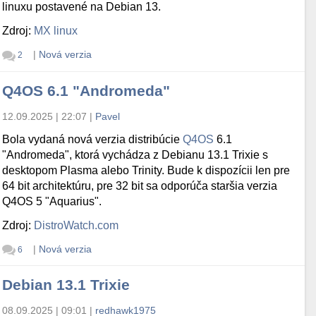
linuxu postavené na Debian 13.
Zdroj:
MX linux
|
Nová verzia
2
Q4OS 6.1 "Andromeda"
12.09.2025 | 22:07
|
Pavel
Bola vydaná nová verzia distribúcie
Q4OS
6.1
"Andromeda", ktorá vychádza z Debianu 13.1 Trixie s
desktopom Plasma alebo Trinity. Bude k dispozícii len pre
64 bit architektúru, pre 32 bit sa odporúča staršia verzia
Q4OS 5 "Aquarius".
Zdroj:
DistroWatch.com
|
Nová verzia
6
Debian 13.1 Trixie
08.09.2025 | 09:01
|
redhawk1975