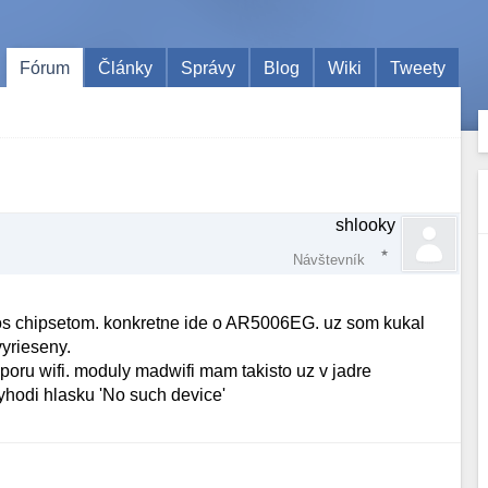
Fórum
Články
Správy
Blog
Wiki
Tweety
shlooky
Návštevník
ros chipsetom. konkretne ide o AR5006EG. uz som kukal
yrieseny.
dporu wifi. moduly madwifi mam takisto uz v jadre
yhodi hlasku 'No such device'