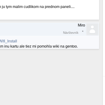
m ju tym malim cudlikom na prednom paneli....
Miro
Návštevník
fi_Install
m inu kartu ale tiez mi pomohla wiki na gentoo.