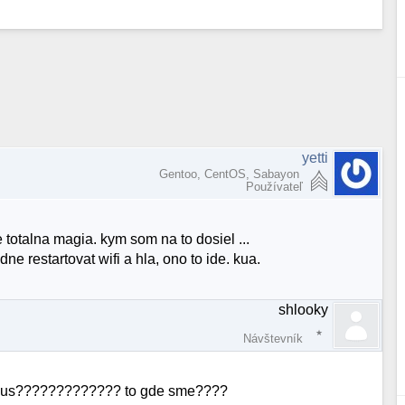
yetti
Gentoo, CentOS, Sabayon
Používateľ
 totalna magia. kym som na to dosiel ...
e restartovat wifi a hla, ono to ide. kua.
shlooky
Návštevník
I bus????????????? to gde sme????