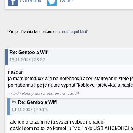
Facebook
Twitter
Pre pridávanie komentárov sa
musíte prihlásiť
.
Re: Gentoo a Wifi
13.11.2007 | 23:22
nazdar,
ja mam bcm43xx wifi na notebooku acer. startovanie siete je
po nabehnuti pc je nutne vypnut "kablovu" sietovku. a nasledn
--<br/> Pekný deň a úsmev na tvári !!!
Re: Gentoo a Wifi
14.11.2007 | 20:12
ale ide o to ze mne ju system vobec nenajde!
dosiel som na to, ze kernel ju "vidi" ako USB AHCI/OHC