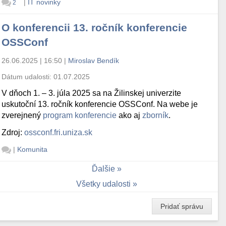
|
IT novinky
2
O konferencii 13. ročník konferencie
OSSConf
26.06.2025 | 16:50
|
Miroslav Bendík
Dátum udalosti:
01.07.2025
V dňoch 1. – 3. júla 2025 sa na Žilinskej univerzite
uskutoční 13. ročník konferencie OSSConf. Na webe je
zverejnený
program konferencie
ako aj
zborník
.
Zdroj:
ossconf.fri.uniza.sk
|
Komunita
Ďalšie
Všetky udalosti
Pridať správu