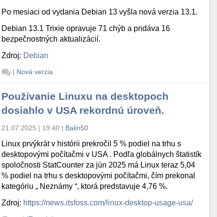
Po mesiaci od vydania Debian 13 vyšla nová verzia 13.1.
Debian 13.1 Trixie opravuje 71 chýb a pridáva 16
bezpečnostných aktualizácií.
Zdroj:
Debian
|
Nová verzia
Používanie Linuxu na desktopoch
dosiahlo v USA rekordnú úroveň.
21.07.2025 | 19:40
|
Balin50
Linux prvýkrát v histórii prekročil 5 % podiel na trhu s
desktopovými počítačmi v USA . Podľa globálnych štatistík
spoločnosti StatCounter za jún 2025 má Linux teraz 5,04
% podiel na trhu s desktopovými počítačmi, čím prekonal
kategóriu „ Neznámy “, ktorá predstavuje 4,76 %.
Zdroj:
https://news.itsfoss.com/linux-desktop-usage-usa/