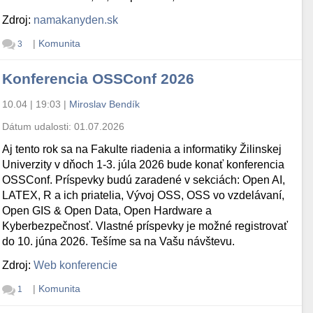
Zdroj:
namakanyden.sk
|
Komunita
3
Konferencia OSSConf 2026
10.04 | 19:03
|
Miroslav Bendík
Dátum udalosti:
01.07.2026
Aj tento rok sa na Fakulte riadenia a informatiky Žilinskej
Univerzity v dňoch 1-3. júla 2026 bude konať konferencia
OSSConf. Príspevky budú zaradené v sekciách: Open AI,
LATEX, R a ich priatelia, Vývoj OSS, OSS vo vzdelávaní,
Open GIS & Open Data, Open Hardware a
Kyberbezpečnosť. Vlastné príspevky je možné registrovať
do 10. júna 2026. Tešíme sa na Vašu návštevu.
Zdroj:
Web konferencie
|
Komunita
1