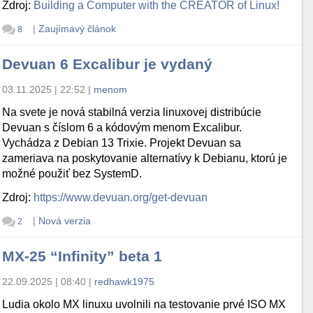
Zdroj:
Building a Computer with the CREATOR of Linux!
|
Zaujímavý článok
8
Devuan 6 Excalibur je vydaný
03.11.2025 | 22:52
|
menom
Na svete je nová stabilná verzia linuxovej distribúcie
Devuan s číslom 6 a kódovým menom Excalibur.
Vychádza z Debian 13 Trixie. Projekt Devuan sa
zameriava na poskytovanie alternatívy k Debianu, ktorú je
možné použiť bez SystemD.
Zdroj:
https://www.devuan.org/get-devuan
|
Nová verzia
2
MX-25 “Infinity” beta 1
22.09.2025 | 08:40
|
redhawk1975
Ludia okolo MX linuxu uvolnili na testovanie prvé ISO MX