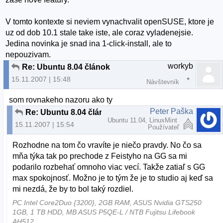
V tomto kontexte si neviem vynachvalit openSUSE, ktore je
uz od dob 10.1 stale take iste, ale coraz vyladenejsie.
Jedina novinka je snad ina 1-click-install, ale to
nepouzivam.
workyb
Re: Ubuntu 8.04 článok
15.11.2007 | 15:48
Návštevník
som rovnakeho nazoru ako ty
Peter Paška
Re: Ubuntu 8.04 článok
Ubuntu 11.04, LinuxMint
15.11.2007 | 15:54
Používateľ
Rozhodne na tom čo vravíte je niečo pravdy. No čo sa
mňa týka tak po prechode z Feistyho na GG sa mi
podarilo rozbehať omnoho viac vecí. Takže zatiaľ s GG
max spokojnosť. Možno je to tým že je to studio aj keď sa
mi nezdá, že by to bol taký rozdiel.
PC Intel Core2Duo {3200}, 2GB RAM, ASUS Nvidia GTS250
1GB, 1 TB HDD, MB ASUS P5QE-L / NTB Fujitsu Lifebook
AH512