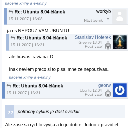
tlačené knihy a e-knihy
workyb
Re: Ubuntu 8.04 článok
15.11.2007 | 16:08
Návštevník
ja us NEPOUZIVAM UBUNTU
Stanislav Hoferek
Re: Ubuntu 8.04 článok
Greenie 18.04
15.11.2007 | 16:21
Používateľ
ale hravas traviana :D
inak neviem preco si to pisal mne ze nepouzivas...
tlačené knihy a e-knihy
georw
Re: Ubuntu 8.04 článok
Ubuntu 12.04
15.11.2007 | 16:31
Používateľ
polrocny cyklus je dost overkill
Ale zase sa rychlo vyvija a to je dobre. Jedno z pravidiel