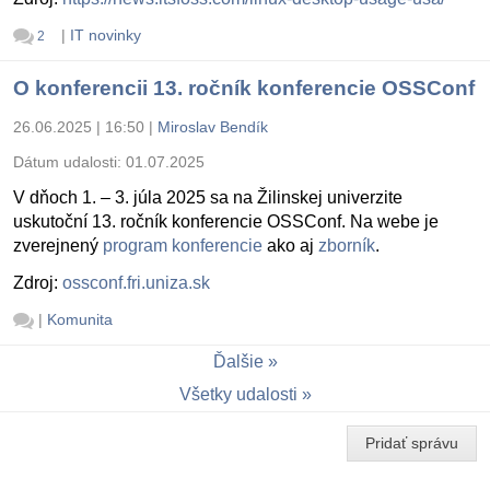
|
IT novinky
2
O konferencii 13. ročník konferencie OSSConf
26.06.2025 | 16:50
|
Miroslav Bendík
Dátum udalosti:
01.07.2025
V dňoch 1. – 3. júla 2025 sa na Žilinskej univerzite
uskutoční 13. ročník konferencie OSSConf. Na webe je
zverejnený
program konferencie
ako aj
zborník
.
Zdroj:
ossconf.fri.uniza.sk
|
Komunita
Ďalšie
Všetky udalosti
Pridať správu