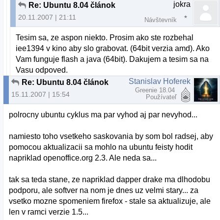
jokra
Re: Ubuntu 8.04 článok
20.11.2007 | 21:11
Návštevník
Tesim sa, ze aspon niekto. Prosim ako ste rozbehal
iee1394 v kino aby slo grabovat. (64bit verzia amd). Ako
Vam funguje flash a java (64bit). Dakujem a tesim sa na
Vasu odpoved.
Stanislav Hoferek
Re: Ubuntu 8.04 článok
Greenie 18.04
15.11.2007 | 15:54
Používateľ
polrocny ubuntu cyklus ma par vyhod aj par nevyhod...
namiesto toho vsetkeho saskovania by som bol radsej, aby
pomocou aktualizacii sa mohlo na ubuntu feisty hodit
napriklad openoffice.org 2.3. Ale neda sa...
tak sa teda stane, ze napriklad dapper drake ma dlhodobu
podporu, ale softver na nom je dnes uz velmi stary... za
vsetko mozne spomeniem firefox - stale sa aktualizuje, ale
len v ramci verzie 1.5...