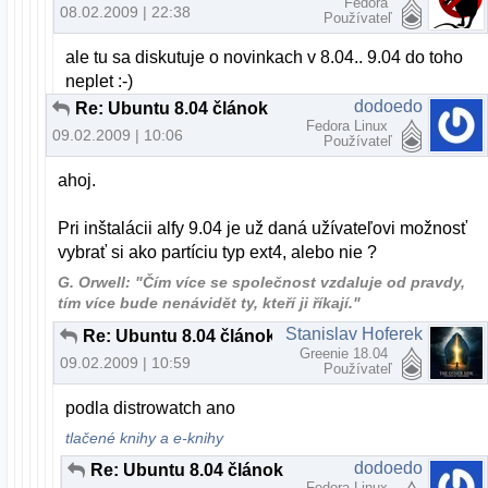
Fedora
08.02.2009 | 22:38
Používateľ
ale tu sa diskutuje o novinkach v 8.04.. 9.04 do toho
neplet :-)
dodoedo
Re: Ubuntu 8.04 článok
Fedora Linux
09.02.2009 | 10:06
Používateľ
ahoj.
Pri inštalácii alfy 9.04 je už daná užívateľovi možnosť
vybrať si ako partíciu typ ext4, alebo nie ?
G. Orwell: "Čím více se společnost vzdaluje od pravdy,
tím více bude nenávidět ty, kteří ji říkají."
Stanislav Hoferek
Re: Ubuntu 8.04 článok
Greenie 18.04
09.02.2009 | 10:59
Používateľ
podla distrowatch ano
tlačené knihy a e-knihy
dodoedo
Re: Ubuntu 8.04 článok
Fedora Linux