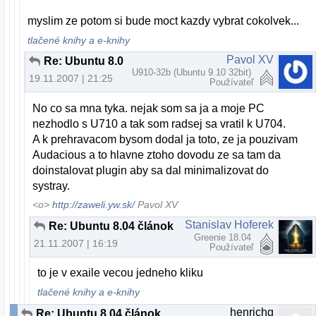
myslim ze potom si bude moct kazdy vybrat cokolvek...
tlačené knihy a e-knihy
Pavol XV
Re: Ubuntu 8.04 článok
U910-32b (Ubuntu 9.10 32bit)
19.11.2007 | 21:25
Používateľ
No co sa mna tyka. nejak som sa ja a moje PC
nezhodlo s U710 a tak som radsej sa vratil k U704.
A k prehravacom bysom dodal ja toto, ze ja pouzivam
Audacious a to hlavne ztoho dovodu ze sa tam da
doinstalovat plugin aby sa dal minimalizovat do
systray.
<o>
http://zaweli.yw.sk/
Pavol XV
Stanislav Hoferek
Re: Ubuntu 8.04 článok
Greenie 18.04
21.11.2007 | 16:19
Používateľ
to je v exaile vecou jedneho kliku
tlačené knihy a e-knihy
henrichg
Re: Ubuntu 8.04 článok