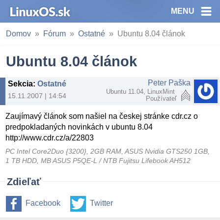
MENU
Domov
Fórum
Ostatné
Ubuntu 8.04 článok
Ubuntu 8.04 článok
Peter Paška
Sekcia
:
Ostatné
Ubuntu 11.04, LinuxMint
15.11.2007 | 14:54
Používateľ
Zaujímavý článok som našiel na českej stránke cdr.cz o
predpokladaných novinkách v ubuntu 8.04
http://www.cdr.cz/a/22803
PC Intel Core2Duo {3200}, 2GB RAM, ASUS Nvidia GTS250 1GB,
1 TB HDD, MB ASUS P5QE-L / NTB Fujitsu Lifebook AH512
Zdieľať
Facebook
Twitter