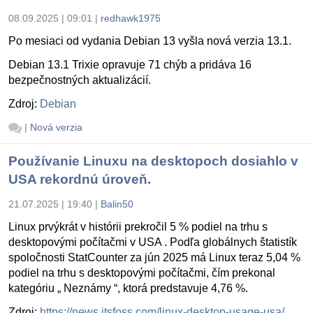
08.09.2025 | 09:01
|
redhawk1975
Po mesiaci od vydania Debian 13 vyšla nová verzia 13.1.
Debian 13.1 Trixie opravuje 71 chýb a pridáva 16
bezpečnostných aktualizácií.
Zdroj:
Debian
|
Nová verzia
Používanie Linuxu na desktopoch dosiahlo v
USA rekordnú úroveň.
21.07.2025 | 19:40
|
Balin50
Linux prvýkrát v histórii prekročil 5 % podiel na trhu s
desktopovými počítačmi v USA . Podľa globálnych štatistík
spoločnosti StatCounter za jún 2025 má Linux teraz 5,04 %
podiel na trhu s desktopovými počítačmi, čím prekonal
kategóriu „ Neznámy “, ktorá predstavuje 4,76 %.
Zdroj:
https://news.itsfoss.com/linux-desktop-usage-usa/