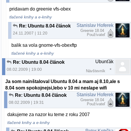
pridavam do greenie vfs-obex
tlačené knihy a e-knihy
Stanislav Hoferek
Re: Ubuntu 8.04 článok
Greenie 18.04
24.11.2007 | 11:20
Používateľ
balik sa vola gnome-vfs-obexftp
tlačené knihy a e-knihy
Ubunťák
Re: Ubuntu 8.04 článok
08.02.2009 | 19:00
Návštevník
Ja som nainštaloval Ubuntu 8.04 a mam aj 8.10,ale s
8.04 som spokojnejsi,lebo v 10 mi neslape wifi
Stanislav Hoferek
Re: Ubuntu 8.04 článok
Greenie 18.04
08.02.2009 | 19:31
Používateľ
dakujeme za nazor ku teme z roku 2007
tlačené knihy a e-knihy
Peter Kotrčka