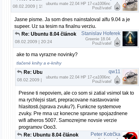
ubuntu mate 22.04 HP 17-ca1006nc
08.02.2009 | 19:47
Používateľ
Jasne pisme. Ja som dnes nainstaloval alfu 9.04 a je
supeer. Uz sa tesim na finalnu verziu.
Stanislav Hoferek
Re: Ubuntu 8.04 článok
Greenie 18.04
08.02.2009 | 20:24
Používateľ
ake to ma vyrazne novinky?
tlačené knihy a e-knihy
qw11
Re: Ubuntu 8.04 článok
ubuntu mate 22.04 HP 17-ca1006nc
08.02.2009 | 21:17
Používateľ
Presne ti nepoviem, ale co som si zatial vsimol tak to
ma rychlejsi start, prepracovane nastavovanie
hlasitosti.(sprava zvuku?). Funkcne systemove
zvuky. Pre mna uz konecne spravne spojazdnene
wifi atheros 5007. Samozrejme novsie verzie
programov Ooo3.
Peter Kotrčka
Re: Ubuntu 8.04 článok