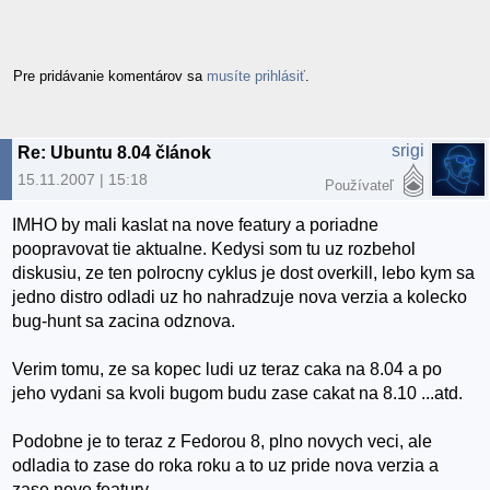
Pre pridávanie komentárov sa
musíte prihlásiť
.
srigi
Re: Ubuntu 8.04 článok
15.11.2007 | 15:18
Používateľ
IMHO by mali kaslat na nove featury a poriadne
poopravovat tie aktualne. Kedysi som tu uz rozbehol
diskusiu, ze ten polrocny cyklus je dost overkill, lebo kym sa
jedno distro odladi uz ho nahradzuje nova verzia a kolecko
bug-hunt sa zacina odznova.
Verim tomu, ze sa kopec ludi uz teraz caka na 8.04 a po
jeho vydani sa kvoli bugom budu zase cakat na 8.10 ...atd.
Podobne je to teraz z Fedorou 8, plno novych veci, ale
odladia to zase do roka roku a to uz pride nova verzia a
zase nove featury.