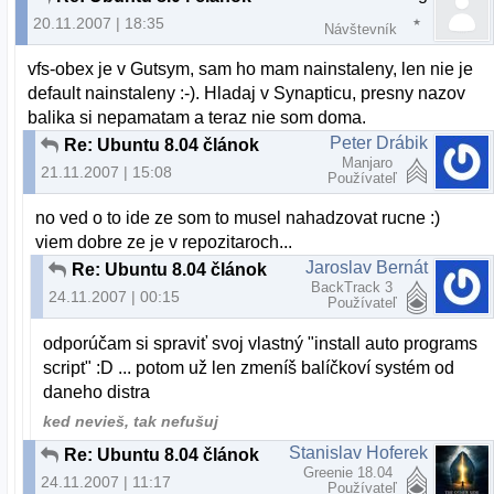
20.11.2007 | 18:35
Návštevník
vfs-obex je v Gutsym, sam ho mam nainstaleny, len nie je
default nainstaleny :-). Hladaj v Synapticu, presny nazov
balika si nepamatam a teraz nie som doma.
Peter Drábik
Re: Ubuntu 8.04 článok
Manjaro
21.11.2007 | 15:08
Používateľ
no ved o to ide ze som to musel nahadzovat rucne :)
viem dobre ze je v repozitaroch...
Jaroslav Bernát
Re: Ubuntu 8.04 článok
BackTrack 3
24.11.2007 | 00:15
Používateľ
odporúčam si spraviť svoj vlastný "install auto programs
script" :D ... potom už len zmeníš balíčkoví systém od
daneho distra
ked nevieš, tak nefušuj
Stanislav Hoferek
Re: Ubuntu 8.04 článok
Greenie 18.04
24.11.2007 | 11:17
Používateľ