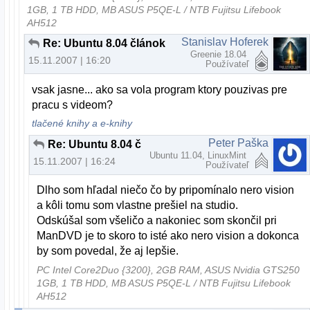
1GB, 1 TB HDD, MB ASUS P5QE-L / NTB Fujitsu Lifebook
AH512
Stanislav Hoferek
Re: Ubuntu 8.04 článok
Greenie 18.04
15.11.2007 | 16:20
Používateľ
vsak jasne... ako sa vola program ktory pouzivas pre
pracu s videom?
tlačené knihy a e-knihy
Peter Paška
Re: Ubuntu 8.04 článok
Ubuntu 11.04, LinuxMint
15.11.2007 | 16:24
Používateľ
Dlho som hľadal niečo čo by pripomínalo nero vision
a kôli tomu som vlastne prešiel na studio.
Odskúšal som všeličo a nakoniec som skončil pri
ManDVD je to skoro to isté ako nero vision a dokonca
by som povedal, že aj lepšie.
PC Intel Core2Duo {3200}, 2GB RAM, ASUS Nvidia GTS250
1GB, 1 TB HDD, MB ASUS P5QE-L / NTB Fujitsu Lifebook
AH512