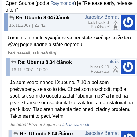
Open Source (podla
Raymonda
) je "Release early, release
often"
Jaroslav Bernát
Re: Ubuntu 8.04 článok
BackTrack 3
15.11.2007 | 22:42
Používateľ
komunita ubuntu vyvojárov sa neustále zvečuje takže ten
vývoj pojde riadne a stále dopredu .
ked nevieš, tak nefušuj
Lukáš
Re: Ubuntu 8.04 článok
Ubuntu 9.10
16.11.2007 | 10:00
Používateľ
Ja som vcera nahodil Xubuntu 7.10 a bol som
prekvapeny, ze ako to ide. Chcel som rozchodit mp3 a
spol, tak som do googlu zadal "ubuntu mp3" a hned na
prvej stranke som sa docital co zakrtnut a nainstalovat na
par klikov. Tlaciaren nabehla tiez hned, ziadny problem.
Takto sa mi to paci. Velmi.
Juchúúú! Písmenkujem na
lukas.cerro.sk
Jaroslav Bernát
Re: Ubuntu 8.04 článok