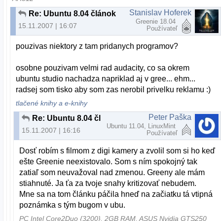
Stanislav Hoferek
Re: Ubuntu 8.04 článok
Greenie 18.04
15.11.2007 | 16:07
Používateľ
pouzivas niektory z tam pridanych programov?
osobne pouzivam velmi rad audacity, co sa okrem
ubuntu studio nachadza napriklad aj v gree... ehm...
radsej som tisko aby som zas nerobil privelku reklamu :)
tlačené knihy a e-knihy
Peter Paška
Re: Ubuntu 8.04 článok
Ubuntu 11.04, LinuxMint
15.11.2007 | 16:16
Používateľ
Dosť robím s filmom z digi kamery a zvolil som si ho keď
ešte Greenie neexistovalo. Som s ním spokojný tak
zatiaľ som neuvažoval nad zmenou. Greeny ale mám
stiahnuté. Ja ťa za tvoje snahy kritizovať nebudem.
Mne sa na tom článku páčila hneď na začiatku tá vtipná
poznámka s tým bugom v ubu.
PC Intel Core2Duo {3200}, 2GB RAM, ASUS Nvidia GTS250