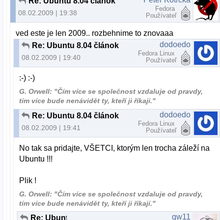
Re: Ubuntu 8.04 článok
Fedora
08.02.2009 | 19:38
Používateľ
ved este je len 2009.. rozbehnime to znovaaa
dodoedo
Re: Ubuntu 8.04 článok
Fedora Linux
08.02.2009 | 19:40
Používateľ
:-) :-)
G. Orwell: "Čím více se společnost vzdaluje od pravdy,
tím více bude nenávidět ty, kteří ji říkají."
dodoedo
Re: Ubuntu 8.04 článok
Fedora Linux
08.02.2009 | 19:41
Používateľ
No tak sa pridajte, VŠETCI, ktorým len trocha záleží na
Ubuntu !!!
Plik !
G. Orwell: "Čím více se společnost vzdaluje od pravdy,
tím více bude nenávidět ty, kteří ji říkají."
qw11
Re: Ubuntu 8.04 článok