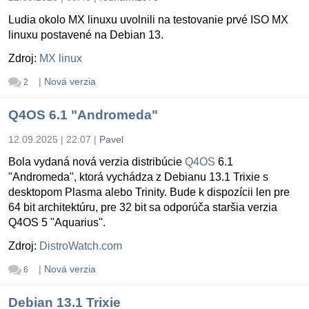
Ludia okolo MX linuxu uvolnili na testovanie prvé ISO MX
linuxu postavené na Debian 13.
Zdroj:
MX linux
|
Nová verzia
2
Q4OS 6.1 "Andromeda"
12.09.2025 | 22:07
|
Pavel
Bola vydaná nová verzia distribúcie
Q4OS
6.1
"Andromeda", ktorá vychádza z Debianu 13.1 Trixie s
desktopom Plasma alebo Trinity. Bude k dispozícii len pre
64 bit architektúru, pre 32 bit sa odporúča staršia verzia
Q4OS 5 "Aquarius".
Zdroj:
DistroWatch.com
|
Nová verzia
6
Debian 13.1 Trixie