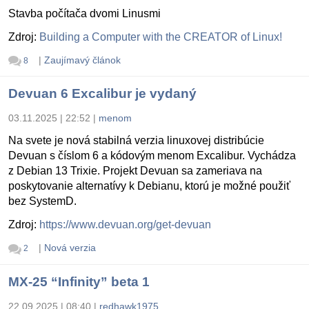
Stavba počítača dvomi Linusmi
Zdroj:
Building a Computer with the CREATOR of Linux!
|
Zaujímavý článok
8
Devuan 6 Excalibur je vydaný
03.11.2025 | 22:52
|
menom
Na svete je nová stabilná verzia linuxovej distribúcie
Devuan s číslom 6 a kódovým menom Excalibur. Vychádza
z Debian 13 Trixie. Projekt Devuan sa zameriava na
poskytovanie alternatívy k Debianu, ktorú je možné použiť
bez SystemD.
Zdroj:
https://www.devuan.org/get-devuan
|
Nová verzia
2
MX-25 “Infinity” beta 1
22.09.2025 | 08:40
|
redhawk1975