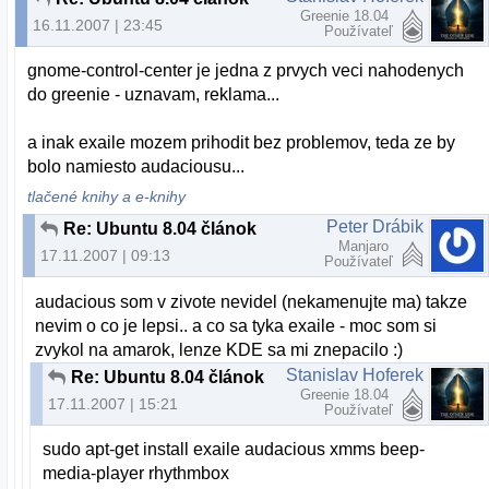
Greenie 18.04
16.11.2007 | 23:45
Používateľ
gnome-control-center je jedna z prvych veci nahodenych
do greenie - uznavam, reklama...
a inak exaile mozem prihodit bez problemov, teda ze by
bolo namiesto audaciousu...
tlačené knihy a e-knihy
Peter Drábik
Re: Ubuntu 8.04 článok
Manjaro
17.11.2007 | 09:13
Používateľ
audacious som v zivote nevidel (nekamenujte ma) takze
nevim o co je lepsi.. a co sa tyka exaile - moc som si
zvykol na amarok, lenze KDE sa mi znepacilo :)
Stanislav Hoferek
Re: Ubuntu 8.04 článok
Greenie 18.04
17.11.2007 | 15:21
Používateľ
sudo apt-get install exaile audacious xmms beep-
media-player rhythmbox