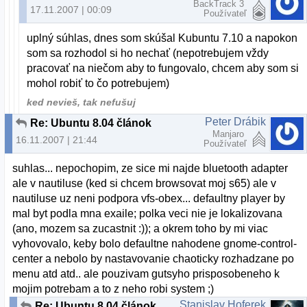
BackTrack 3
17.11.2007 | 00:09
Používateľ
uplný súhlas, dnes som skúšal Kubuntu 7.10 a napokon
som sa rozhodol si ho nechať (nepotrebujem vždy
pracovať na niečom aby to fungovalo, chcem aby som si
mohol robiť to čo potrebujem)
ked nevieš, tak nefušuj
Peter Drábik
Re: Ubuntu 8.04 článok
Manjaro
16.11.2007 | 21:44
Používateľ
suhlas... nepochopim, ze sice mi najde bluetooth adapter
ale v nautiluse (ked si chcem browsovat moj s65) ale v
nautiluse uz neni podpora vfs-obex... defaultny player by
mal byt podla mna exaile; polka veci nie je lokalizovana
(ano, mozem sa zucastnit :)); a okrem toho by mi viac
vyhovovalo, keby bolo defaultne nahodene gnome-control-
center a nebolo by nastavovanie chaoticky rozhadzane po
menu atd atd.. ale pouzivam gutsyho prisposobeneho k
mojim potrebam a to z neho robi system ;)
Stanislav Hoferek
Re: Ubuntu 8.04 článok