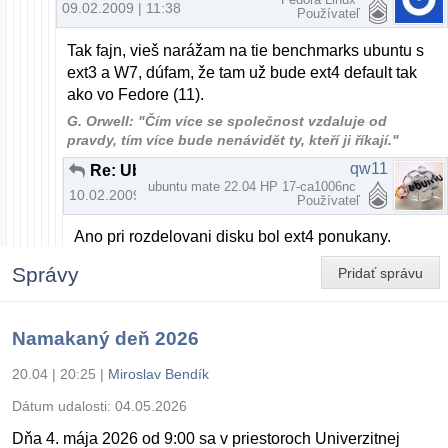
09.02.2009 | 11:38
Používateľ
Tak fajn, vieš narážam na tie benchmarks ubuntu s
ext3 a W7, dúfam, že tam už bude ext4 default tak
ako vo Fedore (11).
G. Orwell: "Čím více se společnost vzdaluje od
pravdy, tím více bude nenávidět ty, kteří ji říkají."
qw11
Re: Ubuntu 8.04 článok
ubuntu mate 22.04 HP 17-ca1006nc
10.02.2009 | 19:16
Používateľ
Ano pri rozdelovani disku bol ext4 ponukany.
Správy
Pridať správu
Namakaný deň 2026
20.04 | 20:25
|
Miroslav Bendík
Dátum udalosti:
04.05.2026
Dňa 4. mája 2026 od 9:00 sa v priestoroch Univerzitnej