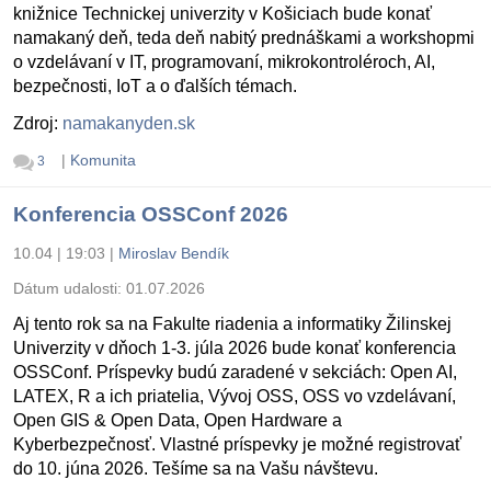
knižnice Technickej univerzity v Košiciach bude konať
namakaný deň, teda deň nabitý prednáškami a workshopmi
o vzdelávaní v IT, programovaní, mikrokontroléroch, AI,
bezpečnosti, IoT a o ďalších témach.
Zdroj:
namakanyden.sk
|
Komunita
3
Konferencia OSSConf 2026
10.04 | 19:03
|
Miroslav Bendík
Dátum udalosti:
01.07.2026
Aj tento rok sa na Fakulte riadenia a informatiky Žilinskej
Univerzity v dňoch 1-3. júla 2026 bude konať konferencia
OSSConf. Príspevky budú zaradené v sekciách: Open AI,
LATEX, R a ich priatelia, Vývoj OSS, OSS vo vzdelávaní,
Open GIS & Open Data, Open Hardware a
Kyberbezpečnosť. Vlastné príspevky je možné registrovať
do 10. júna 2026. Tešíme sa na Vašu návštevu.