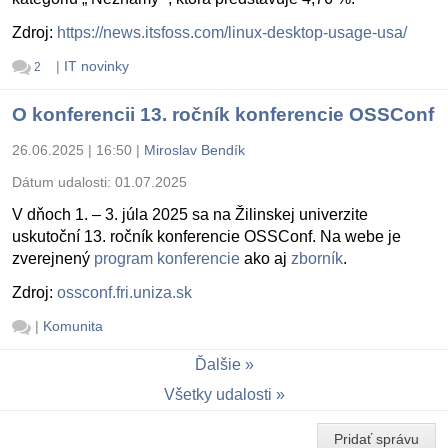
Zdroj:
https://news.itsfoss.com/linux-desktop-usage-usa/
|
IT novinky
2
O konferencii 13. ročník konferencie OSSConf
26.06.2025 | 16:50
|
Miroslav Bendík
Dátum udalosti:
01.07.2025
V dňoch 1. – 3. júla 2025 sa na Žilinskej univerzite
uskutoční 13. ročník konferencie OSSConf. Na webe je
zverejnený
program konferencie
ako aj
zborník
.
Zdroj:
ossconf.fri.uniza.sk
|
Komunita
Ďalšie
Všetky udalosti
Pridať správu