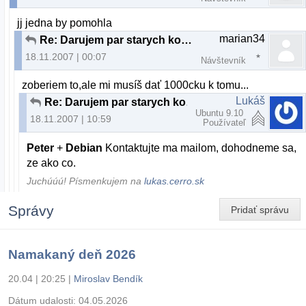
jj jedna by pomohla
marian34
Re: Darujem par starych komponentov
18.11.2007 | 00:07
Návštevník
zoberiem to,ale mi musíš dať 1000cku k tomu...
Lukáš
Re: Darujem par starych komponentov
Ubuntu 9.10
18.11.2007 | 10:59
Používateľ
Peter
+
Debian
Kontaktujte ma mailom, dohodneme sa,
ze ako co.
Juchúúú! Písmenkujem na
lukas.cerro.sk
Správy
Pridať správu
Namakaný deň 2026
20.04 | 20:25
|
Miroslav Bendík
Dátum udalosti:
04.05.2026