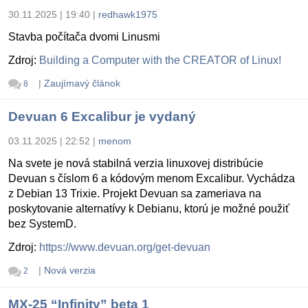
30.11.2025 | 19:40
|
redhawk1975
Stavba počítača dvomi Linusmi
Zdroj:
Building a Computer with the CREATOR of Linux!
|
Zaujímavý článok
8
Devuan 6 Excalibur je vydaný
03.11.2025 | 22:52
|
menom
Na svete je nová stabilná verzia linuxovej distribúcie
Devuan s číslom 6 a kódovým menom Excalibur. Vychádza
z Debian 13 Trixie. Projekt Devuan sa zameriava na
poskytovanie alternatívy k Debianu, ktorú je možné použiť
bez SystemD.
Zdroj:
https://www.devuan.org/get-devuan
|
Nová verzia
2
MX-25 “Infinity” beta 1