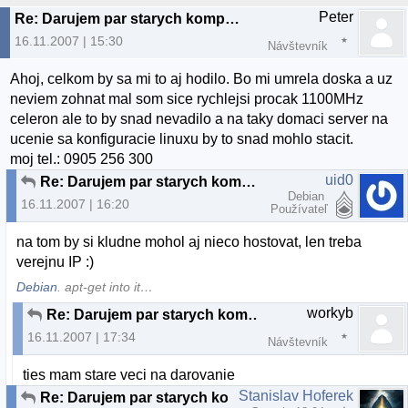
Peter
Re: Darujem par starych komponentov
16.11.2007 | 15:30
Návštevník
Ahoj, celkom by sa mi to aj hodilo. Bo mi umrela doska a uz
neviem zohnat mal som sice rychlejsi procak 1100MHz
celeron ale to by snad nevadilo a na taky domaci server na
ucenie sa konfiguracie linuxu by to snad mohlo stacit.
moj tel.: 0905 256 300
uid0
Re: Darujem par starych komponentov
Debian
16.11.2007 | 16:20
Používateľ
na tom by si kludne mohol aj nieco hostovat, len treba
verejnu IP :)
Debian
. apt-get into it…
workyb
Re: Darujem par starych komponentov
16.11.2007 | 17:34
Návštevník
ties mam stare veci na darovanie
Stanislav Hoferek
Re: Darujem par starych komponentov