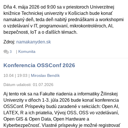
Dňa 4. mája 2026 od 9:00 sa v priestoroch Univerzitnej
knižnice Technickej univerzity v Košiciach bude konať
namakaný deň, teda deň nabitý prednáškami a workshopmi
o vzdelávaní v IT, programovaní, mikrokontroléroch, AI,
bezpečnosti, IoT a o ďalších témach.
Zdroj:
namakanyden.sk
|
Komunita
3
Konferencia OSSConf 2026
10.04 | 19:03
|
Miroslav Bendík
Dátum udalosti:
01.07.2026
Aj tento rok sa na Fakulte riadenia a informatiky Žilinskej
Univerzity v dňoch 1-3. júla 2026 bude konať konferencia
OSSConf. Príspevky budú zaradené v sekciách: Open AI,
LATEX, R a ich priatelia, Vývoj OSS, OSS vo vzdelávaní,
Open GIS & Open Data, Open Hardware a
Kyberbezpečnosť. Vlastné príspevky je možné registrovať