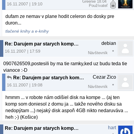
Greenie 18.04
16.11.2007 | 19:10
Používateľ
dufam ze nemav v plane hodit celeron do dosky pre
duron...
tlačené knihy a e-knihy
debian
Re: Darujem par starych komponentov
16.11.2007 | 17:59
Návštevník
0907626509,postesili by ma tie ramky,ked uz budu teda tie
vianoce :-D
Cezar Zico
Re: Darujem par starych komponentov
16.11.2007 | 19:08
Návštevník
hmmm ... v robote nám odišiel disk na kompe ... (aj ten
komp som doniesol z domu ja ... takže nového disku sa
nedopýtam ...) nejaký disk aspoň 4GB nikto nedaruváva ...
heh ;-) (Košice)
hart
Re: Darujem par starych komponentov