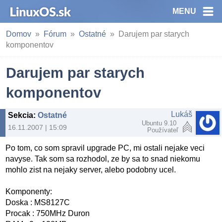
MENU
Domov
Fórum
Ostatné
Darujem par starych
komponentov
Darujem par starych
komponentov
Lukáš
Sekcia
:
Ostatné
Ubuntu 9.10
16.11.2007 | 15:09
Používateľ
Po tom, co som spravil upgrade PC, mi ostali nejake veci
navyse. Tak som sa rozhodol, ze by sa to snad niekomu
mohlo zist na nejaky server, alebo podobny ucel.
Komponenty:
Doska : MS8127C
Procak : 750MHz Duron