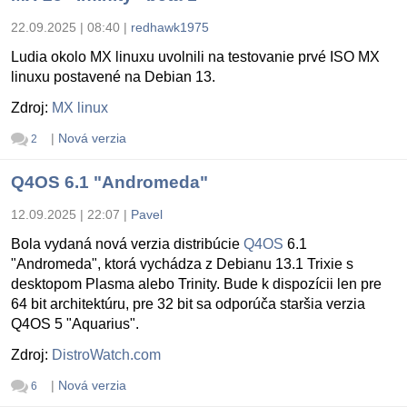
22.09.2025 | 08:40
|
redhawk1975
Ludia okolo MX linuxu uvolnili na testovanie prvé ISO MX
linuxu postavené na Debian 13.
Zdroj:
MX linux
|
Nová verzia
2
Q4OS 6.1 "Andromeda"
12.09.2025 | 22:07
|
Pavel
Bola vydaná nová verzia distribúcie
Q4OS
6.1
"Andromeda", ktorá vychádza z Debianu 13.1 Trixie s
desktopom Plasma alebo Trinity. Bude k dispozícii len pre
64 bit architektúru, pre 32 bit sa odporúča staršia verzia
Q4OS 5 "Aquarius".
Zdroj:
DistroWatch.com
|
Nová verzia
6