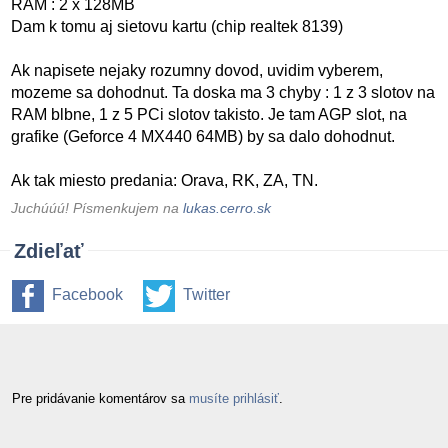
RAM : 2 x 128MB
Dam k tomu aj sietovu kartu (chip realtek 8139)
Ak napisete nejaky rozumny dovod, uvidim vyberem,
mozeme sa dohodnut. Ta doska ma 3 chyby : 1 z 3 slotov na
RAM blbne, 1 z 5 PCi slotov takisto. Je tam AGP slot, na
grafike (Geforce 4 MX440 64MB) by sa dalo dohodnut.
Ak tak miesto predania: Orava, RK, ZA, TN.
Juchúúú! Písmenkujem na
lukas.cerro.sk
Zdieľať
Facebook
Twitter
Pre pridávanie komentárov sa
musíte prihlásiť
.