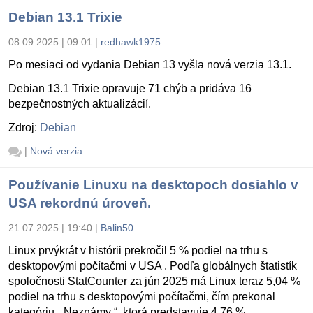
Debian 13.1 Trixie
08.09.2025 | 09:01
|
redhawk1975
Po mesiaci od vydania Debian 13 vyšla nová verzia 13.1.
Debian 13.1 Trixie opravuje 71 chýb a pridáva 16
bezpečnostných aktualizácií.
Zdroj:
Debian
|
Nová verzia
Používanie Linuxu na desktopoch dosiahlo v
USA rekordnú úroveň.
21.07.2025 | 19:40
|
Balin50
Linux prvýkrát v histórii prekročil 5 % podiel na trhu s
desktopovými počítačmi v USA . Podľa globálnych štatistík
spoločnosti StatCounter za jún 2025 má Linux teraz 5,04 %
podiel na trhu s desktopovými počítačmi, čím prekonal
kategóriu „ Neznámy “, ktorá predstavuje 4,76 %.