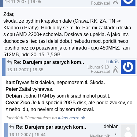
16.11.2007 | 19:05
Používateľ
Zdar,
skoda, ze bydlim krapaken dale (Orava, RK, ZA, TN ->
Kladno u Prahy). Hodilo by se mi to. Pac mi zakladni deska
s cpu AMD 2200+ schorela. Doslova se upekla. A jako inv.
duchodce si ted (asi delsi dobu) nebudu moct poridit neco
lepsiho nez co pouzivam jako nahradu - cpu 450MHZ, ram
512MB, hdd 20, 15, 7,5GB.
Lukáš
Re: Darujem par starych komponentov
Ubuntu 9.10
16.11.2007 | 19:35
Používateľ
hart
Byvas fakt daleko, nepomozem ti. Skoda.
Peter
Zatial vyhravas.
Debian
Jednu RAM by som ti snad mohol pustit.
Cezar Zico
Je k dispozicii 20GB disk, ale podla zvukov, co
z neho idu, no neviem ci by som riskoval.
Juchúúú! Písmenkujem na
lukas.cerro.sk
debian
Re: Darujem par starych komponentov
16.11.2007 | 19:44
Návštevník