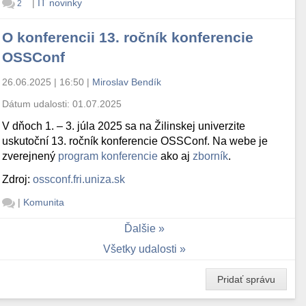
|
IT novinky
2
O konferencii 13. ročník konferencie
OSSConf
26.06.2025 | 16:50
|
Miroslav Bendík
Dátum udalosti:
01.07.2025
V dňoch 1. – 3. júla 2025 sa na Žilinskej univerzite
uskutoční 13. ročník konferencie OSSConf. Na webe je
zverejnený
program konferencie
ako aj
zborník
.
Zdroj:
ossconf.fri.uniza.sk
|
Komunita
Ďalšie
Všetky udalosti
Pridať správu