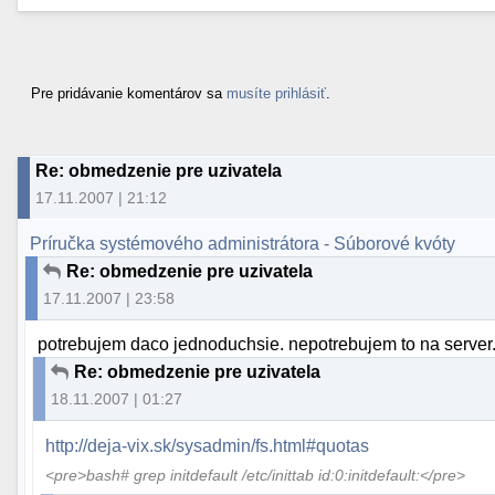
Pre pridávanie komentárov sa
musíte prihlásiť
.
Re: obmedzenie pre uzivatela
17.11.2007 | 21:12
Príručka systémového administrátora - Súborové kvóty
Re: obmedzenie pre uzivatela
17.11.2007 | 23:58
potrebujem daco jednoduchsie. nepotrebujem to na server
Re: obmedzenie pre uzivatela
18.11.2007 | 01:27
http://deja-vix.sk/sysadmin/fs.html#quotas
<pre>bash# grep initdefault /etc/inittab id:0:initdefault:</pre>