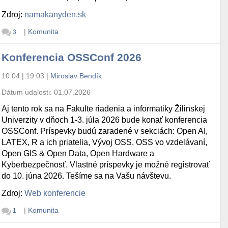
Zdroj:
namakanyden.sk
|
Komunita
3
Konferencia OSSConf 2026
10.04 | 19:03
|
Miroslav Bendík
Dátum udalosti:
01.07.2026
Aj tento rok sa na Fakulte riadenia a informatiky Žilinskej
Univerzity v dňoch 1-3. júla 2026 bude konať konferencia
OSSConf. Príspevky budú zaradené v sekciách: Open AI,
LATEX, R a ich priatelia, Vývoj OSS, OSS vo vzdelávaní,
Open GIS & Open Data, Open Hardware a
Kyberbezpečnosť. Vlastné príspevky je možné registrovať
do 10. júna 2026. Tešíme sa na Vašu návštevu.
Zdroj:
Web konferencie
|
Komunita
1