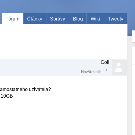
Fórum
Články
Správy
Blog
Wiki
Tweety
Coll
Návštevník
samostatneho uzivatela?
o" 10GB