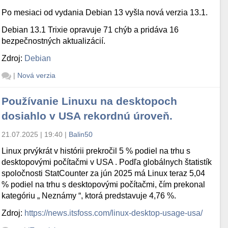
Po mesiaci od vydania Debian 13 vyšla nová verzia 13.1.
Debian 13.1 Trixie opravuje 71 chýb a pridáva 16
bezpečnostných aktualizácií.
Zdroj:
Debian
|
Nová verzia
Používanie Linuxu na desktopoch
dosiahlo v USA rekordnú úroveň.
21.07.2025 | 19:40
|
Balin50
Linux prvýkrát v histórii prekročil 5 % podiel na trhu s
desktopovými počítačmi v USA . Podľa globálnych štatistík
spoločnosti StatCounter za jún 2025 má Linux teraz 5,04
% podiel na trhu s desktopovými počítačmi, čím prekonal
kategóriu „ Neznámy “, ktorá predstavuje 4,76 %.
Zdroj:
https://news.itsfoss.com/linux-desktop-usage-usa/