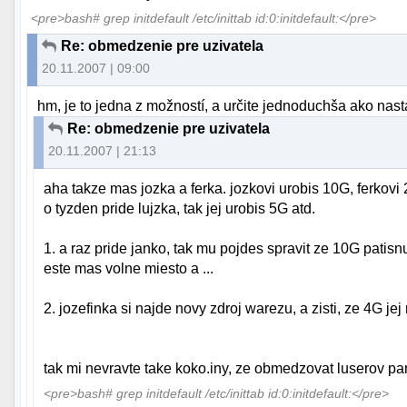
<pre>bash# grep initdefault /etc/inittab id:0:initdefault:</pre>
Re: obmedzenie pre uzivatela
20.11.2007 | 09:00
hm, je to jedna z možností, a určite jednoduchša ako nast
Re: obmedzenie pre uzivatela
20.11.2007 | 21:13
aha takze mas jozka a ferka. jozkovi urobis 10G, ferkovi 2
o tyzden pride lujzka, tak jej urobis 5G atd.
1. a raz pride janko, tak mu pojdes spravit ze 10G patisnu
este mas volne miesto a ...
2. jozefinka si najde novy zdroj warezu, a zisti, ze 4G jej 
tak mi nevravte take koko.iny, ze obmedzovat luserov part
<pre>bash# grep initdefault /etc/inittab id:0:initdefault:</pre>