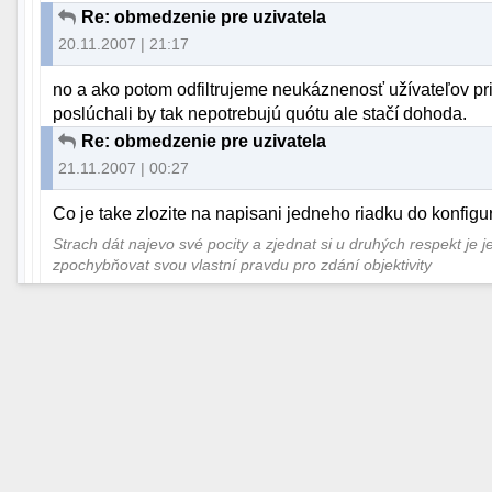
Re: obmedzenie pre uzivatela
20.11.2007 | 21:17
no a ako potom odfiltrujeme neukáznenosť užívateľov pri z
poslúchali by tak nepotrebujú quótu ale stačí dohoda.
Re: obmedzenie pre uzivatela
21.11.2007 | 00:27
Co je take zlozite na napisani jedneho riadku do konfig
Strach dát najevo své pocity a zjednat si u druhých respekt je 
zpochybňovat svou vlastní pravdu pro zdání objektivity