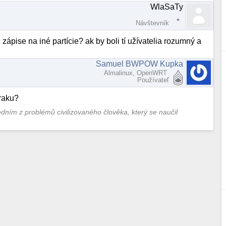
WlaSaTy
Návštevník
ápise na iné partície? ak by boli tí užívatelia rozumný a
Samuel BWPOW Kupka
Almalinux, OpenWRT
Používateľ
uraku?
jedním z problémů civilizovaného člověka, který se naučil