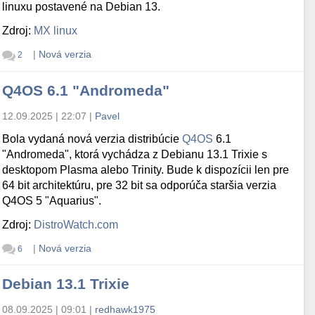
linuxu postavené na Debian 13.
Zdroj:
MX linux
|
Nová verzia
2
Q4OS 6.1 "Andromeda"
12.09.2025 | 22:07
|
Pavel
Bola vydaná nová verzia distribúcie
Q4OS
6.1
"Andromeda", ktorá vychádza z Debianu 13.1 Trixie s
desktopom Plasma alebo Trinity. Bude k dispozícii len pre
64 bit architektúru, pre 32 bit sa odporúča staršia verzia
Q4OS 5 "Aquarius".
Zdroj:
DistroWatch.com
|
Nová verzia
6
Debian 13.1 Trixie
08.09.2025 | 09:01
|
redhawk1975