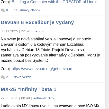
Zdroj:
Building a Computer with the CREATOR of Linux!
|
Zaujímavý článok
8
Devuan 6 Excalibur je vydaný
03.11.2025 | 22:52
|
menom
Na svete je nová stabilná verzia linuxovej distribúcie
Devuan s číslom 6 a kódovým menom Excalibur.
Vychádza z Debian 13 Trixie. Projekt Devuan sa
zameriava na poskytovanie alternatívy k Debianu, ktorú je
možné použiť bez SystemD.
Zdroj:
https://www.devuan.org/get-devuan
|
Nová verzia
2
MX-25 “Infinity” beta 1
22.09.2025 | 08:40
|
redhawk1975
Ludia okolo MX linuxu uvolnili na testovanie prvé ISO MX