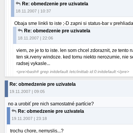
Re: obmedzenie pre uzivatela
18.11.2007 | 10:37
Obaja sme linkli to iste ;-D zapni si status-bar v prehliada
Re: obmedzenie pre uzivatela
18.11.2007 | 22:06
viem, ze je to to iste. len som chcel zdoraznit, ze tent
ten sk.rveny windoze. ked tomu niekto nerozumie, nie sc
radsej vykasle...
<pre>bash# grep initdefault /etc/inittab id:0:initdefault:</pre>
Re: obmedzenie pre uzivatela
19.11.2007 | 09:05
no a urobiť pre nich samostatné partície?
Re: obmedzenie pre uzivatela
19.11.2007 | 23:18
trochu chore, nemyslis...?