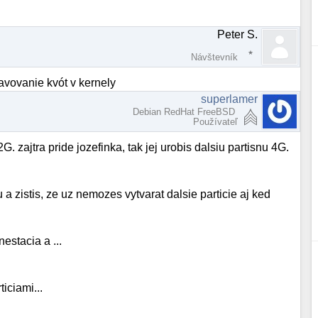
Peter S.
Návštevník
avovanie kvót v kernely
superlamer
Debian RedHat FreeBSD
Používateľ
G. zajtra pride jozefinka, tak jej urobis dalsiu partisnu 4G.
 a zistis, ze uz nemozes vytvarat dalsie particie aj ked
nestacia a ...
iciami...