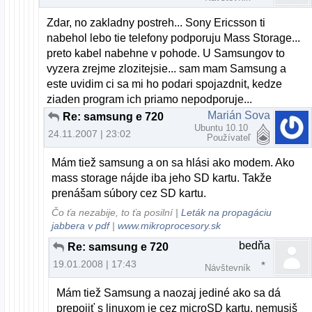
Zdar, no zakladny postreh... Sony Ericsson ti
nabehol lebo tie telefony podporuju Mass Storage...
preto kabel nabehne v pohode. U Samsungov to
vyzera zrejme zlozitejsie... sam mam Samsung a
este uvidim ci sa mi ho podari spojazdnit, kedze
ziaden program ich priamo nepodporuje...
Marián Sova
Re: samsung e 720
Ubuntu 10.10
24.11.2007 | 23:02
Používateľ
Mám tiež samsung a on sa hlási ako modem. Ako
mass storage nájde iba jeho SD kartu. Takže
prenášam súbory cez SD kartu.
Čo ťa nezabije, to ťa posilní |
Leták na propagáciu
jabbera v pdf
|
www.mikroprocesory.sk
bedňa
Re: samsung e 720
19.01.2008 | 17:43
Návštevník
Mám tiež Samsung a naozaj jediné ako sa dá
prepojiť s linuxom je cez microSD kartu, nemusiš