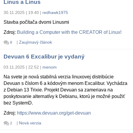
Linus a Linus
30.11.2025 | 19:40
|
redhawk1975
Stavba počítača dvomi Linusmi
Zdroj:
Building a Computer with the CREATOR of Linux!
|
Zaujímavý článok
8
Devuan 6 Excalibur je vydaný
03.11.2025 | 22:52
|
menom
Na svete je nová stabilná verzia linuxovej distribúcie
Devuan s číslom 6 a kódovým menom Excalibur. Vychádza
z Debian 13 Trixie. Projekt Devuan sa zameriava na
poskytovanie alternatívy k Debianu, ktorú je možné použiť
bez SystemD.
Zdroj:
https://www.devuan.org/get-devuan
|
Nová verzia
2