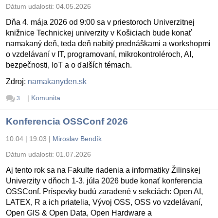
Dátum udalosti:
04.05.2026
Dňa 4. mája 2026 od 9:00 sa v priestoroch Univerzitnej
knižnice Technickej univerzity v Košiciach bude konať
namakaný deň, teda deň nabitý prednáškami a workshopmi
o vzdelávaní v IT, programovaní, mikrokontroléroch, AI,
bezpečnosti, IoT a o ďalších témach.
Zdroj:
namakanyden.sk
|
Komunita
3
Konferencia OSSConf 2026
10.04 | 19:03
|
Miroslav Bendík
Dátum udalosti:
01.07.2026
Aj tento rok sa na Fakulte riadenia a informatiky Žilinskej
Univerzity v dňoch 1-3. júla 2026 bude konať konferencia
OSSConf. Príspevky budú zaradené v sekciách: Open AI,
LATEX, R a ich priatelia, Vývoj OSS, OSS vo vzdelávaní,
Open GIS & Open Data, Open Hardware a