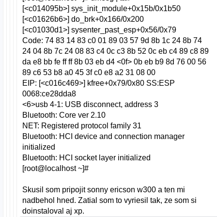
[<c014095b>] sys_init_module+0x15b/0x1b50
[<c01626b6>] do_brk+0x166/0x200
[<c01030d1>] sysenter_past_esp+0x56/0x79
Code: 74 83 14 83 c0 01 89 03 57 9d 8b 1c 24 8b 74
24 04 8b 7c 24 08 83 c4 0c c3 8b 52 0c eb c4 89 c8 89
da e8 bb fe ff ff 8b 03 eb d4 <0f> 0b eb b9 8d 76 00 56
89 c6 53 b8 a0 45 3f c0 e8 a2 31 08 00
EIP: [<c016c469>] kfree+0x79/0x80 SS:ESP
0068:ce28dda8
<6>usb 4-1: USB disconnect, address 3
Bluetooth: Core ver 2.10
NET: Registered protocol family 31
Bluetooth: HCI device and connection manager
initialized
Bluetooth: HCI socket layer initialized
[root@localhost ~]#
Skusil som pripojit sonny ericson w300 a ten mi
nadbehol hned. Zatial som to vyriesil tak, ze som si
doinstaloval aj xp.