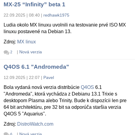
MX-25 “Infinity” beta 1
22.09.2025 | 08:40
|
redhawk1975
Ludia okolo MX linuxu uvolnili na testovanie prvé ISO MX
linuxu postavené na Debian 13.
Zdroj:
MX linux
|
Nová verzia
2
Q4OS 6.1 "Andromeda"
12.09.2025 | 22:07
|
Pavel
Bola vydaná nová verzia distribúcie
Q4OS
6.1
"Andromeda", ktorá vychádza z Debianu 13.1 Trixie s
desktopom Plasma alebo Trinity. Bude k dispozícii len pre
64 bit architektúru, pre 32 bit sa odporúča staršia verzia
Q4OS 5 "Aquarius".
Zdroj:
DistroWatch.com
|
Nová verzia
6