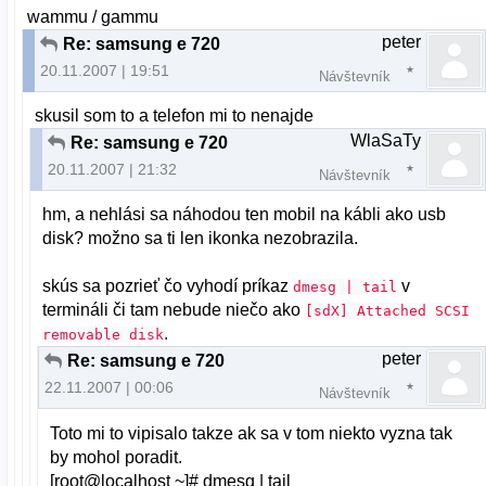
wammu / gammu
peter
Re: samsung e 720
20.11.2007 | 19:51
Návštevník
skusil som to a telefon mi to nenajde
WlaSaTy
Re: samsung e 720
20.11.2007 | 21:32
Návštevník
hm, a nehlási sa náhodou ten mobil na kábli ako usb
disk? možno sa ti len ikonka nezobrazila.
skús sa pozrieť čo vyhodí príkaz
v
dmesg | tail
termináli či tam nebude niečo ako
[sdX] Attached SCSI
.
removable disk
peter
Re: samsung e 720
22.11.2007 | 00:06
Návštevník
Toto mi to vipisalo takze ak sa v tom niekto vyzna tak
by mohol poradit.
[root@localhost ~]# dmesg | tail