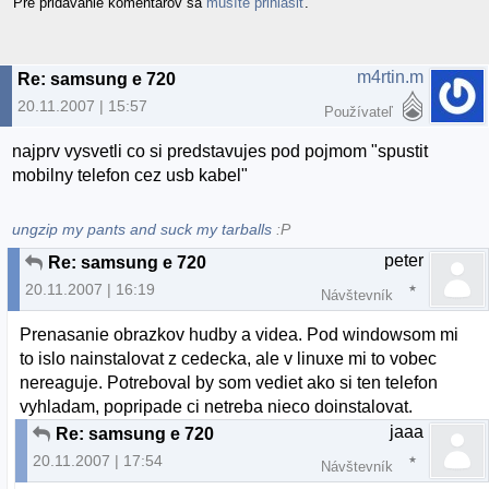
Pre pridávanie komentárov sa
musíte prihlásiť
.
m4rtin.m
Re: samsung e 720
20.11.2007 | 15:57
Používateľ
najprv vysvetli co si predstavujes pod pojmom "spustit
mobilny telefon cez usb kabel"
ungzip my pants and suck my tarballs
:P
peter
Re: samsung e 720
20.11.2007 | 16:19
Návštevník
Prenasanie obrazkov hudby a videa. Pod windowsom mi
to islo nainstalovat z cedecka, ale v linuxe mi to vobec
nereaguje. Potreboval by som vediet ako si ten telefon
vyhladam, popripade ci netreba nieco doinstalovat.
jaaa
Re: samsung e 720
20.11.2007 | 17:54
Návštevník