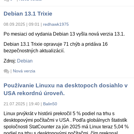
Debian 13.1 Trixie
08.09.2025 | 09:01
|
redhawk1975
Po mesiaci od vydania Debian 13 vyšla nová verzia 13.1.
Debian 13.1 Trixie opravuje 71 chýb a pridáva 16
bezpečnostných aktualizácií.
Zdroj:
Debian
|
Nová verzia
Používanie Linuxu na desktopoch dosiahlo v
USA rekordnú úroveň.
21.07.2025 | 19:40
|
Balin50
Linux prvýkrát v histórii prekročil 5 % podiel na trhu s
desktopovými počítačmi v USA . Podľa globálnych štatistík
spoločnosti StatCounter za jún 2025 má Linux teraz 5,04 %
podiel na trhu s desktopovými počítačmi, čím prekonal