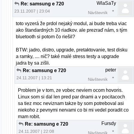
WlaSaTy
Re: samsung e 720
23.11.2007 | 23:04
Návštevník
toto vyzerá že prdol nejaký modul, ai bude treba viac
ako štandardných 10 riadkov. ale prezraď nám, s tým
bluetooth si potom čo riešil?
BTW: jadro, distro, upgrade, pretaktovanie, test disku
a ramky, .... nič? také malé stress testy a upgrade
jadra by sa zišli.
peter
Re: samsung e 720
24.11.2007 | 13:21
Návštevník
Problem je v tom, ze vobec neviem ocom hovoris.
Linux som si dal len pred par dnami a v pocitacoch
sa tiez moc neviznam takze by som potreboval asi
niekoho z pevnymi nervami co bi mi vedel poradit co
mam robit.
Fursdy
Re: samsung e 720
24.11.2007 | 22:08
Návštevník