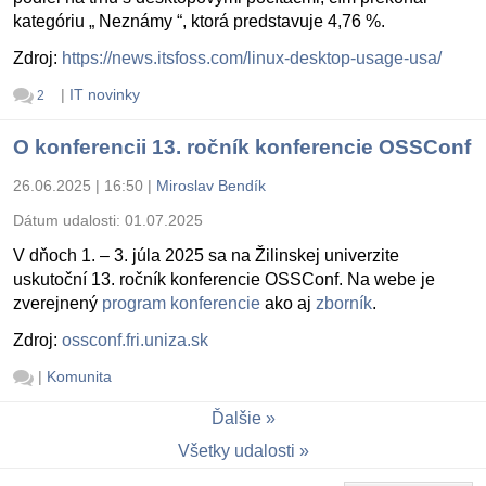
kategóriu „ Neznámy “, ktorá predstavuje 4,76 %.
Zdroj:
https://news.itsfoss.com/linux-desktop-usage-usa/
|
IT novinky
2
O konferencii 13. ročník konferencie OSSConf
26.06.2025 | 16:50
|
Miroslav Bendík
Dátum udalosti:
01.07.2025
V dňoch 1. – 3. júla 2025 sa na Žilinskej univerzite
uskutoční 13. ročník konferencie OSSConf. Na webe je
zverejnený
program konferencie
ako aj
zborník
.
Zdroj:
ossconf.fri.uniza.sk
|
Komunita
Ďalšie
Všetky udalosti