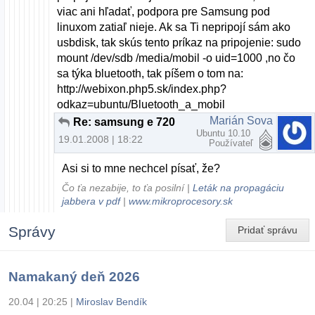
viac ani hľadať, podpora pre Samsung pod
linuxom zatiaľ nieje. Ak sa Ti nepripojí sám ako
usbdisk, tak skús tento príkaz na pripojenie: sudo
mount /dev/sdb /media/mobil -o uid=1000 ,no čo
sa týka bluetooth, tak píšem o tom na:
http://webixon.php5.sk/index.php?
odkaz=ubuntu/Bluetooth_a_mobil
Marián Sova
Re: samsung e 720
Ubuntu 10.10
19.01.2008 | 18:22
Používateľ
Asi si to mne nechcel písať, že?
Čo ťa nezabije, to ťa posilní |
Leták na propagáciu
jabbera v pdf
|
www.mikroprocesory.sk
Správy
Pridať správu
Namakaný deň 2026
20.04 | 20:25
|
Miroslav Bendík