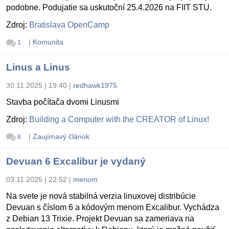
podobne. Podujatie sa uskutoční 25.4.2026 na FIIT STU.
Zdroj:
Bratislava OpenCamp
|
Komunita
1
Linus a Linus
30.11.2025 | 19:40
|
redhawk1975
Stavba počítača dvomi Linusmi
Zdroj:
Building a Computer with the CREATOR of Linux!
|
Zaujímavý článok
8
Devuan 6 Excalibur je vydaný
03.11.2025 | 22:52
|
menom
Na svete je nová stabilná verzia linuxovej distribúcie
Devuan s číslom 6 a kódovým menom Excalibur. Vychádza
z Debian 13 Trixie. Projekt Devuan sa zameriava na