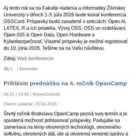
Aj tento rok sa na Fakulte riadenia a informatiky Žilinskej
Univerzity v dňoch 1-3. júla 2026 bude konať konferencia
OSSConf. Príspevky budú zaradené v sekciách: Open AI,
LATEX, R a ich priatelia, Vývoj OSS, OSS vo vzdelávaní,
Open GIS & Open Data, Open Hardware a
Kyberbezpečnosť. Vlastné príspevky je možné registrovať
do 10. júna 2026. Tešíme sa na Vašu návštevu.
Zdroj:
Web konferencie
|
Komunita
1
Prihláste prednášku na 4. ročník OpenCamp
24.01 | 14:45
|
MarekGalinski
Dátum udalosti:
25.04.2026
Štvrtý ročník Bratislava OpenCamp pozná svoj termín a je
spustená možnosť prihlasovať príspevky. Podujatie sa
zameriava na témy otvorených technológii, otvoreného
softvéru, otvorených dát, ale aj otvorenej verejnej správy a