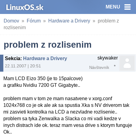
MENU
Domov
Fórum
Hardware a Drivery
problem z
rozlisenim
problem z rozlisenim
skywaker
Sekcia
:
Hardware a Drivery
22.11.2007 | 20:51
Návštevník
Mam LCD Eizo 350 (je to 15palcove)
a grafiku Nvidiu 7200 GT Gigabyte..
problem mam v tom ze mam nasatvene v xorg.conf
1024x768 co je ok ale ak sa spustia Xka s NV driverom tak
mi zasvieti kontrolka na LCD a nezvladne rozlisenie..
problem sa tyka Zenwalka a Slacka co mi vadi kedze v
inych distrach ide ok. teraz mam vesa drive s ktorym funguje
Ok..