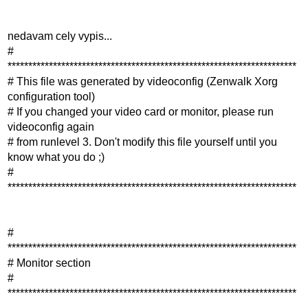
nedavam cely vypis...
#
**********************************************************************
# This file was generated by videoconfig (Zenwalk Xorg
configuration tool)
# If you changed your video card or monitor, please run
videoconfig again
# from runlevel 3. Don't modify this file yourself until you
know what you do ;)
#
**********************************************************************
#
**********************************************************************
# Monitor section
#
**********************************************************************