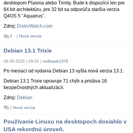
desktopom Plasma alebo Trinity. Bude k dispozícii len pre
64 bit architektúru, pre 32 bit sa odporúča staršia verzia
Q4OS 5 "Aquarius".
Zdroj:
DistroWatch.com
|
Nová verzia
6
Debian 13.1 Trixie
08.09.2025 | 09:01
|
redhawk1975
Po mesiaci od vydania Debian 13 vyšla nová verzia 13.1.
Debian 13.1 Trixie opravuje 71 chýb a pridáva 16
bezpečnostných aktualizácií.
Zdroj:
Debian
|
Nová verzia
Používanie Linuxu na desktopoch dosiahlo v
USA rekordnú úroveň.