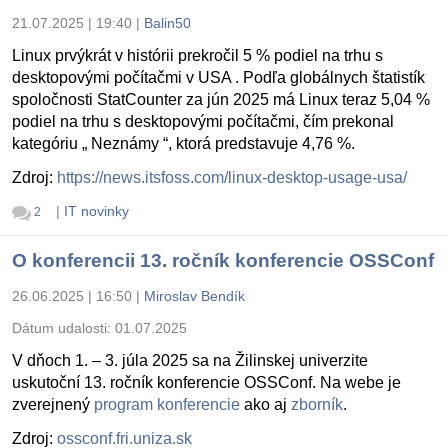
21.07.2025 | 19:40
|
Balin50
Linux prvýkrát v histórii prekročil 5 % podiel na trhu s
desktopovými počítačmi v USA . Podľa globálnych štatistík
spoločnosti StatCounter za jún 2025 má Linux teraz 5,04 %
podiel na trhu s desktopovými počítačmi, čím prekonal
kategóriu „ Neznámy “, ktorá predstavuje 4,76 %.
Zdroj:
https://news.itsfoss.com/linux-desktop-usage-usa/
|
IT novinky
2
O konferencii 13. ročník konferencie OSSConf
26.06.2025 | 16:50
|
Miroslav Bendík
Dátum udalosti:
01.07.2025
V dňoch 1. – 3. júla 2025 sa na Žilinskej univerzite
uskutoční 13. ročník konferencie OSSConf. Na webe je
zverejnený
program konferencie
ako aj
zborník
.
Zdroj:
ossconf.fri.uniza.sk