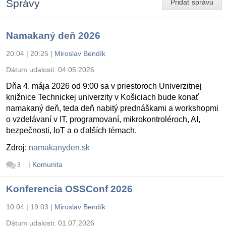
Správy
Pridať správu
Namakaný deň 2026
20.04 | 20:25
|
Miroslav Bendík
Dátum udalosti:
04.05.2026
Dňa 4. mája 2026 od 9:00 sa v priestoroch Univerzitnej
knižnice Technickej univerzity v Košiciach bude konať
namakaný deň, teda deň nabitý prednáškami a workshopmi
o vzdelávaní v IT, programovaní, mikrokontroléroch, AI,
bezpečnosti, IoT a o ďalších témach.
Zdroj:
namakanyden.sk
|
Komunita
3
Konferencia OSSConf 2026
10.04 | 19:03
|
Miroslav Bendík
Dátum udalosti:
01.07.2026