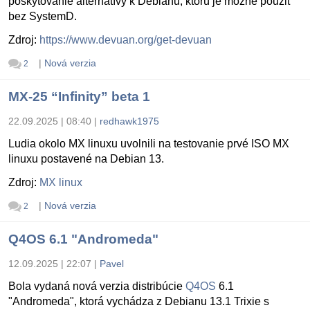
poskytovanie alternatívy k Debianu, ktorú je možné použiť
bez SystemD.
Zdroj:
https://www.devuan.org/get-devuan
|
Nová verzia
2
MX-25 “Infinity” beta 1
22.09.2025 | 08:40
|
redhawk1975
Ludia okolo MX linuxu uvolnili na testovanie prvé ISO MX
linuxu postavené na Debian 13.
Zdroj:
MX linux
|
Nová verzia
2
Q4OS 6.1 "Andromeda"
12.09.2025 | 22:07
|
Pavel
Bola vydaná nová verzia distribúcie
Q4OS
6.1
"Andromeda", ktorá vychádza z Debianu 13.1 Trixie s