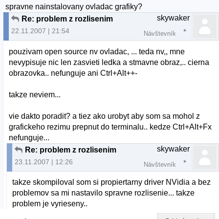
spravne nainstalovany ovladac grafiky?
skywaker
Re: problem z rozlisenim
22.11.2007 | 21:54
Návštevník
pouzivam open source nv ovladac, ... teda nv,, mne
nevypisuje nic len zasvieti ledka a stmavne obraz,.. cierna
obrazovka.. nefunguje ani Ctrl+Alt++-
takze neviem...
vie dakto poradit? a tiez ako urobyt aby som sa mohol z
grafickeho rezimu prepnut do terminalu.. kedze Ctrl+Alt+Fx
nefunguje...
skywaker
Re: problem z rozlisenim
23.11.2007 | 12:26
Návštevník
takze skompiloval som si propiertarny driver NVidia a bez
problemov sa mi nastavilo spravne rozlisenie... takze
problem je vyrieseny..