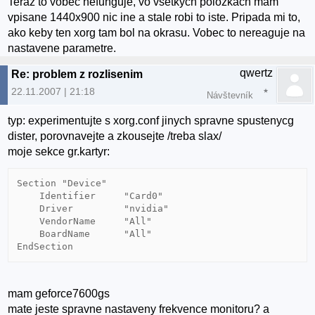
Teraz to vobec nefunguje, vo vsetkych polozkach mam
vpisane 1440x900 nic ine a stale robi to iste. Pripada mi to,
ako keby ten xorg tam bol na okrasu. Vobec to nereaguje na
nastavene parametre.
qwertz
Re: problem z rozlisenim
22.11.2007 | 21:18
Návštevník
typ: experimentujte s xorg.conf jinych spravne spustenycg
dister, porovnavejte a zkousejte /treba slax/
moje sekce gr.kartyr:
Section "Device"

    Identifier     "Card0"

    Driver         "nvidia"

    VendorName     "All"

    BoardName      "All"

EndSection
mam geforce7600gs
mate jeste spravne nastaveny frekvence monitoru? a