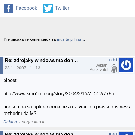
Facebook
Twitter
Pre pridávanie komentárov sa
musíte prihlásiť
.
uid0
Re: zdrojaky windows ma dohnali k sialenstvu
Debian
23.11.2007 | 11:13
Používateľ
blbost.
http://www.kuro5hin.org/story/2004/2/15/71552/7795
podla mna su uplne normalne a najviac ich prasia business
rozhodnutia M$
Debian
. apt-get into it…
borg
Re: zdrojaky windows ma dohnali k sialenstvu