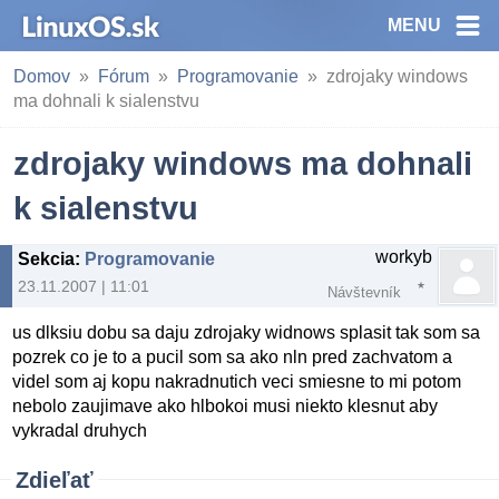
MENU
Domov
Fórum
Programovanie
zdrojaky windows
ma dohnali k sialenstvu
zdrojaky windows ma dohnali
k sialenstvu
workyb
Sekcia
:
Programovanie
23.11.2007 | 11:01
Návštevník
us dlksiu dobu sa daju zdrojaky widnows splasit tak som sa
pozrek co je to a pucil som sa ako nln pred zachvatom a
videl som aj kopu nakradnutich veci smiesne to mi potom
nebolo zaujimave ako hlbokoi musi niekto klesnut aby
vykradal druhych
Zdieľať