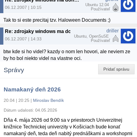
Ubuntu 12.04
06.12.2007 | 10:15
Používateľ
Tak to si este precitaj tzv. Haloween Documents ;)
driller
Re: zdrojaky windows ma dohnali k sialenstvu
Ubuntu, OpenSuSE
06.12.2007 | 14:33
Používateľ
btw kde si ho videl? kazdy o nom len hovori, ale neviem ze
by ho bol niekto videl na vlastne oci.
Správy
Pridať správu
Namakaný deň 2026
20.04 | 20:25
|
Miroslav Bendík
Dátum udalosti:
04.05.2026
Dňa 4. mája 2026 od 9:00 sa v priestoroch Univerzitnej
knižnice Technickej univerzity v Košiciach bude konať
namakaný deň, teda deň nabitý prednáškami a workshopmi