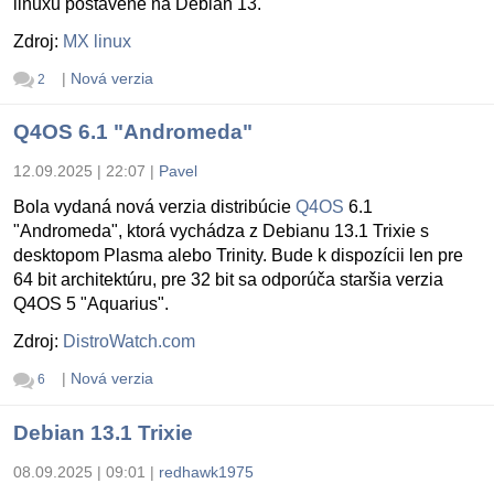
linuxu postavené na Debian 13.
Zdroj:
MX linux
|
Nová verzia
2
Q4OS 6.1 "Andromeda"
12.09.2025 | 22:07
|
Pavel
Bola vydaná nová verzia distribúcie
Q4OS
6.1
"Andromeda", ktorá vychádza z Debianu 13.1 Trixie s
desktopom Plasma alebo Trinity. Bude k dispozícii len pre
64 bit architektúru, pre 32 bit sa odporúča staršia verzia
Q4OS 5 "Aquarius".
Zdroj:
DistroWatch.com
|
Nová verzia
6
Debian 13.1 Trixie
08.09.2025 | 09:01
|
redhawk1975