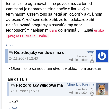
tom snažil programovať ... no povedzme, že ten ich
command je neporovnateľne horšie s linuxovým
terminálom. Okrem toho sa nedá ani otvoriť v aktuálnom
adresári. A keď som ešte zistil, že to nedokáže zistiť
nainštalované programy a spustiť gimp napr.
jednoduchým napísaním
do termínálu ... Zlaté
gimp
qmake
-project; qmake; make;
Chat
borg
Re: zdrojaky windows ma dohnali k sialenstvu
Fedora
24.11.2007 | 12:43
Administrátor
> Okrem toho sa nedá ani otvoriť v aktuálnom adresári
ale da sa ;)
Miroslav Bendík
Re: zdrojaky windows ma dohnali k sialenstvu
Gentoo
24.11.2007 | 15:41
Administrátor
ako?
Chat