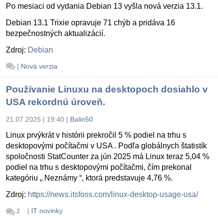
Po mesiaci od vydania Debian 13 vyšla nová verzia 13.1.
Debian 13.1 Trixie opravuje 71 chýb a pridáva 16
bezpečnostných aktualizácií.
Zdroj:
Debian
|
Nová verzia
Používanie Linuxu na desktopoch dosiahlo v
USA rekordnú úroveň.
21.07.2025 | 19:40
|
Balin50
Linux prvýkrát v histórii prekročil 5 % podiel na trhu s
desktopovými počítačmi v USA . Podľa globálnych štatistík
spoločnosti StatCounter za jún 2025 má Linux teraz 5,04 %
podiel na trhu s desktopovými počítačmi, čím prekonal
kategóriu „ Neznámy “, ktorá predstavuje 4,76 %.
Zdroj:
https://news.itsfoss.com/linux-desktop-usage-usa/
|
IT novinky
2