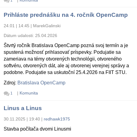
|
Komunita
1
Prihláste prednášku na 4. ročník OpenCamp
24.01 | 14:45
|
MarekGalinski
Dátum udalosti:
25.04.2026
Štvrtý ročník Bratislava OpenCamp pozná svoj termín a je
spustená možnosť prihlasovať príspevky. Podujatie sa
zameriava na témy otvorených technológii, otvoreného
softvéru, otvorených dát, ale aj otvorenej verejnej správy a
podobne. Podujatie sa uskutoční 25.4.2026 na FIIT STU.
Zdroj:
Bratislava OpenCamp
|
Komunita
1
Linus a Linus
30.11.2025 | 19:40
|
redhawk1975
Stavba počítača dvomi Linusmi