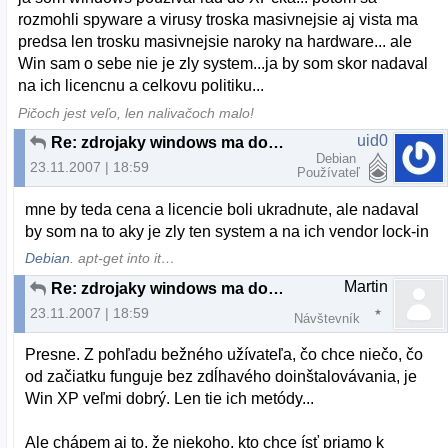
rozmohli spyware a virusy troska masivnejsie aj vista ma
predsa len trosku masivnejsie naroky na hardware... ale
Win sam o sebe nie je zly system...ja by som skor nadaval
na ich licencnu a celkovu politiku...
Pičoch jest veľo, len nalivačoch malo!
uid0
Re: zdrojaky windows ma dohnali k sialenstvu
Debian
23.11.2007 | 18:59
Používateľ
mne by teda cena a licencie boli ukradnute, ale nadaval
by som na to aky je zly ten system a na ich vendor lock-in
Debian
. apt-get into it…
Martin
Re: zdrojaky windows ma dohnali k sialenstvu
23.11.2007 | 18:59
Návštevník
Presne. Z pohľadu bežného užívateľa, čo chce niečo, čo
od začiatku funguje bez zdĺhavého doinštalovávania, je
Win XP veľmi dobrý. Len tie ich metódy...
Ale chápem aj to, že niekoho, kto chce ísť priamo k