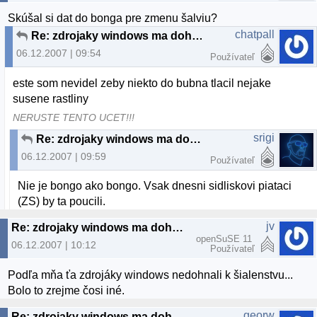
Skúšal si dat do bonga pre zmenu šalviu?
chatpall
Re: zdrojaky windows ma dohnali k sialenstvu
06.12.2007 | 09:54
Používateľ
este som nevidel zeby niekto do bubna tlacil nejake
susene rastliny
NERUSTE TENTO UCET!!!
srigi
Re: zdrojaky windows ma dohnali k sialenstvu
06.12.2007 | 09:59
Používateľ
Nie je bongo ako bongo. Vsak dnesni sidliskovi piataci
(ZS) by ta poucili.
jv
Re: zdrojaky windows ma dohnali k sialenstvu
openSuSE 11
06.12.2007 | 10:12
Používateľ
Podľa mňa ťa zdrojáky windows nedohnali k šialenstvu...
Bolo to zrejme čosi iné.
georw
Re: zdrojaky windows ma dohnali k sialenstvu