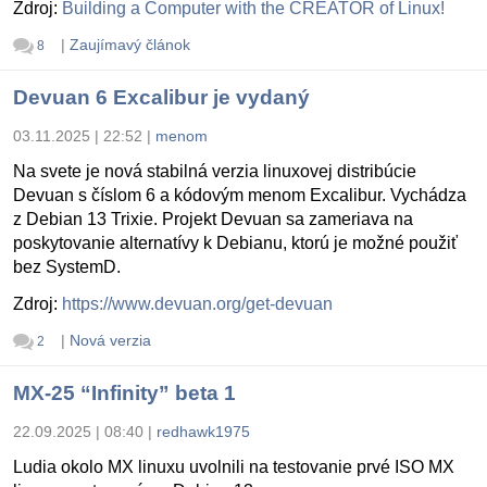
Zdroj:
Building a Computer with the CREATOR of Linux!
|
Zaujímavý článok
8
Devuan 6 Excalibur je vydaný
03.11.2025 | 22:52
|
menom
Na svete je nová stabilná verzia linuxovej distribúcie
Devuan s číslom 6 a kódovým menom Excalibur. Vychádza
z Debian 13 Trixie. Projekt Devuan sa zameriava na
poskytovanie alternatívy k Debianu, ktorú je možné použiť
bez SystemD.
Zdroj:
https://www.devuan.org/get-devuan
|
Nová verzia
2
MX-25 “Infinity” beta 1
22.09.2025 | 08:40
|
redhawk1975
Ludia okolo MX linuxu uvolnili na testovanie prvé ISO MX