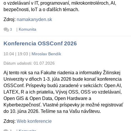
o vzdelávaní v IT, programovaní, mikrokontroléroch, AI,
bezpečnosti, IoT a o ďalších témach.
Zdroj:
namakanyden.sk
|
Komunita
3
Konferencia OSSConf 2026
10.04 | 19:03
|
Miroslav Bendík
Dátum udalosti:
01.07.2026
Aj tento rok sa na Fakulte riadenia a informatiky Žilinskej
Univerzity v dňoch 1-3. júla 2026 bude konať konferencia
OSSConf. Príspevky budú zaradené v sekciách: Open AI,
LATEX, R a ich priatelia, Vývoj OSS, OSS vo vzdelávaní,
Open GIS & Open Data, Open Hardware a
Kyberbezpečnosť. Vlastné príspevky je možné registrovať
do 10. júna 2026. Tešíme sa na Vašu návštevu.
Zdroj:
Web konferencie