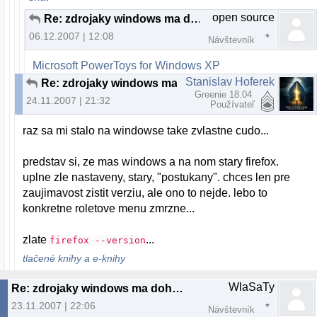
open source
Re: zdrojaky windows ma dohnali k sialenstvu
06.12.2007 | 12:08
Návštevník
Microsoft PowerToys for Windows XP
Stanislav Hoferek
Re: zdrojaky windows ma dohnali k sialenstvu
Greenie 18.04
24.11.2007 | 21:32
Používateľ
raz sa mi stalo na windowse take zvlastne cudo...
predstav si, ze mas windows a na nom stary firefox.
uplne zle nastaveny, stary, "postukany". chces len pre
zaujimavost zistit verziu, ale ono to nejde. lebo to
konkretne roletove menu zmrzne...
zlate
...
firefox --version
tlačené knihy a e-knihy
WlaSaTy
Re: zdrojaky windows ma dohnali k sialenstvu
23.11.2007 | 22:06
Návštevník