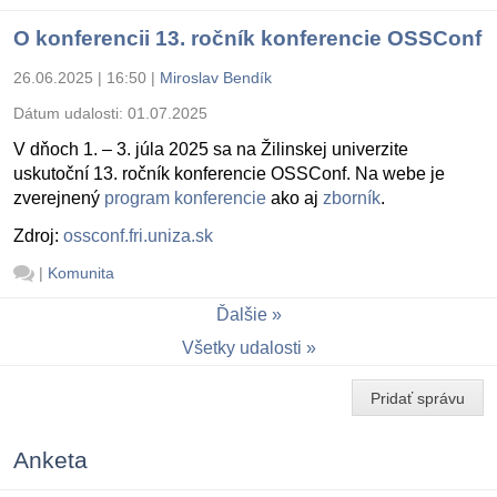
O konferencii 13. ročník konferencie OSSConf
26.06.2025 | 16:50
|
Miroslav Bendík
Dátum udalosti:
01.07.2025
V dňoch 1. – 3. júla 2025 sa na Žilinskej univerzite
uskutoční 13. ročník konferencie OSSConf. Na webe je
zverejnený
program konferencie
ako aj
zborník
.
Zdroj:
ossconf.fri.uniza.sk
|
Komunita
Ďalšie
Všetky udalosti
Pridať správu
Anketa