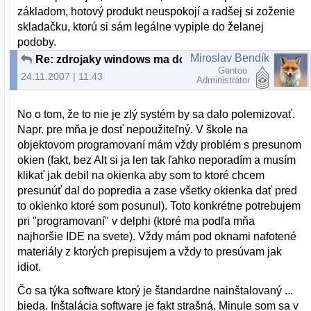
základom, hotový produkt neuspokojí a radšej si zoženie
skladačku, ktorú si sám legálne vypiple do želanej
podoby.
Miroslav Bendík
Re: zdrojaky windows ma dohnali k sialenstvu
Gentoo
24.11.2007 | 11:43
Administrátor
No o tom, že to nie je zlý systém by sa dalo polemizovať.
Napr. pre mňa je dosť nepoužiteľný. V škole na
objektovom programovaní mám vždy problém s presunom
okien (fakt, bez Alt si ja len tak ľahko neporadím a musím
klikať jak debil na okienka aby som to ktoré chcem
presunúť dal do popredia a zase všetky okienka dať pred
to okienko ktoré som posunul). Toto konkrétne potrebujem
pri "programovaní" v delphi (ktoré ma podľa mňa
najhoršie IDE na svete). Vždy mám pod oknami nafotené
materiály z ktorých prepisujem a vždy to presúvam jak
idiot.
Čo sa týka software ktorý je štandardne nainštalovaný ...
bieda. Inštalácia software je fakt strašná. Minule som sa v