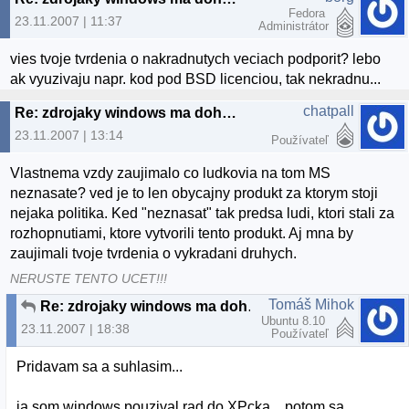
Fedora
23.11.2007 | 11:37
Administrátor
vies tvoje tvrdenia o nakradnutych veciach podporit? lebo
ak vyuzivaju napr. kod pod BSD licenciou, tak nekradnu...
chatpall
Re: zdrojaky windows ma dohnali k sialenstvu
23.11.2007 | 13:14
Používateľ
Vlastnema vzdy zaujimalo co ludkovia na tom MS
neznasate? ved je to len obycajny produkt za ktorym stoji
nejaka politika. Ked "neznasat" tak predsa ludi, ktori stali za
rozhopnutiami, ktore vytvorili tento produkt. Aj mna by
zaujimali tvoje tvrdenia o vykradani druhych.
NERUSTE TENTO UCET!!!
Tomáš Mihok
Re: zdrojaky windows ma dohnali k sialenstvu
Ubuntu 8.10
23.11.2007 | 18:38
Používateľ
Pridavam sa a suhlasim...
ja som windows pouzival rad do XPcka... potom sa