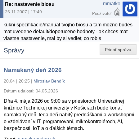
mmatko
Re: nastavenie biosu
26.11.2007 | 17:49
Používateľ
kukni specifikacie/manual tvojho biosu a tam mozno budes
mat uvedene default/doporucene hodnoty - ak chces mat
vlastne nastavenie, mal by si vediet, co robis
Správy
Pridať správu
Namakaný deň 2026
20.04 | 20:25
|
Miroslav Bendík
Dátum udalosti:
04.05.2026
Dňa 4. mája 2026 od 9:00 sa v priestoroch Univerzitnej
knižnice Technickej univerzity v Košiciach bude konať
namakaný deň, teda deň nabitý prednáškami a workshopmi
o vzdelávaní v IT, programovaní, mikrokontroléroch, AI,
bezpečnosti, IoT a o ďalších témach.
Zdroj:
namakanyden.sk