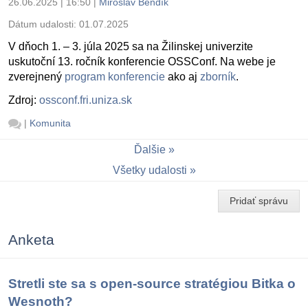
26.06.2025 | 16:50
|
Miroslav Bendík
Dátum udalosti:
01.07.2025
V dňoch 1. – 3. júla 2025 sa na Žilinskej univerzite
uskutoční 13. ročník konferencie OSSConf. Na webe je
zverejnený
program konferencie
ako aj
zborník
.
Zdroj:
ossconf.fri.uniza.sk
|
Komunita
Ďalšie
Všetky udalosti
Pridať správu
Anketa
Stretli ste sa s open-source stratégiou Bitka o
Wesnoth?