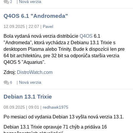
|
Nová verzia
2
Q4OS 6.1 "Andromeda"
12.09.2025 | 22:07
|
Pavel
Bola vydaná nová verzia distribúcie
Q4OS
6.1
"Andromeda", ktorá vychádza z Debianu 13.1 Trixie s
desktopom Plasma alebo Trinity. Bude k dispozícii len pre
64 bit architektúru, pre 32 bit sa odporúča staršia verzia
Q4OS 5 "Aquarius".
Zdroj:
DistroWatch.com
|
Nová verzia
6
Debian 13.1 Trixie
08.09.2025 | 09:01
|
redhawk1975
Po mesiaci od vydania Debian 13 vyšla nová verzia 13.1.
Debian 13.1 Trixie opravuje 71 chýb a pridáva 16