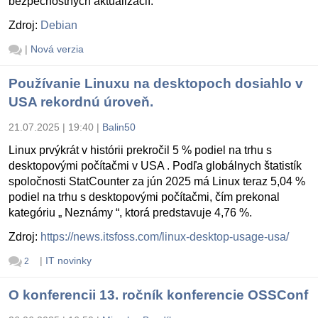
bezpečnostných aktualizácií.
Zdroj:
Debian
|
Nová verzia
Používanie Linuxu na desktopoch dosiahlo v
USA rekordnú úroveň.
21.07.2025 | 19:40
|
Balin50
Linux prvýkrát v histórii prekročil 5 % podiel na trhu s
desktopovými počítačmi v USA . Podľa globálnych štatistík
spoločnosti StatCounter za jún 2025 má Linux teraz 5,04 %
podiel na trhu s desktopovými počítačmi, čím prekonal
kategóriu „ Neznámy “, ktorá predstavuje 4,76 %.
Zdroj:
https://news.itsfoss.com/linux-desktop-usage-usa/
|
IT novinky
2
O konferencii 13. ročník konferencie OSSConf