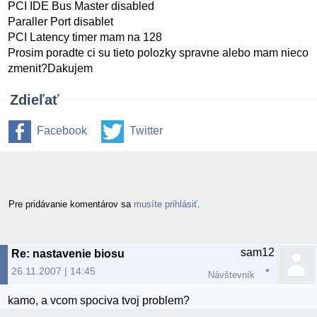
PCI IDE Bus Master disabled
Paraller Port disablet
PCI Latency timer mam na 128
Prosim poradte ci su tieto polozky spravne alebo mam nieco
zmenit?Dakujem
Zdieľať
Facebook
Twitter
Pre pridávanie komentárov sa
musíte prihlásiť
.
sam12
Re: nastavenie biosu
26.11.2007 | 14:45
Návštevník
kamo, a vcom spociva tvoj problem?