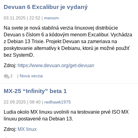
Devuan 6 Excalibur je vydaný
03.11.2025 | 22:52
|
menom
Na svete je nová stabilná verzia linuxovej distribúcie
Devuan s číslom 6 a kódovým menom Excalibur. Vychádza
z Debian 13 Trixie. Projekt Devuan sa zameriava na
poskytovanie alternatívy k Debianu, ktorú je možné použiť
bez SystemD.
Zdroj:
https://www.devuan.org/get-devuan
|
Nová verzia
2
MX-25 “Infinity” beta 1
22.09.2025 | 08:40
|
redhawk1975
Ludia okolo MX linuxu uvolnili na testovanie prvé ISO MX
linuxu postavené na Debian 13.
Zdroj:
MX linux