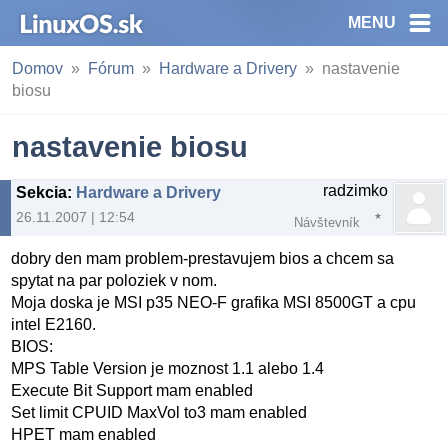
MENU
Domov
Fórum
Hardware a Drivery
nastavenie
biosu
nastavenie biosu
radzimko
Sekcia
:
Hardware a Drivery
26.11.2007 | 12:54
Návštevník
dobry den mam problem-prestavujem bios a chcem sa
spytat na par poloziek v nom.
Moja doska je MSI p35 NEO-F grafika MSI 8500GT a cpu
intel E2160.
BIOS:
MPS Table Version je moznost 1.1 alebo 1.4
Execute Bit Support mam enabled
Set limit CPUID MaxVol to3 mam enabled
HPET mam enabled