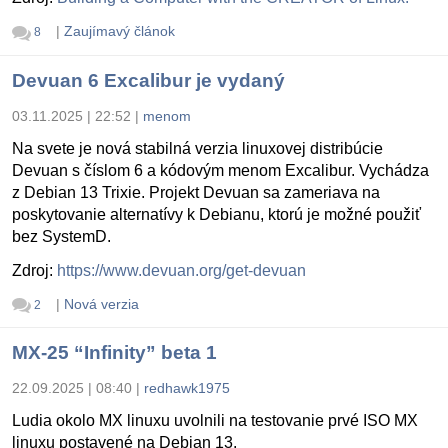
|
Zaujímavý článok
8
Devuan 6 Excalibur je vydaný
03.11.2025 | 22:52
|
menom
Na svete je nová stabilná verzia linuxovej distribúcie
Devuan s číslom 6 a kódovým menom Excalibur. Vychádza
z Debian 13 Trixie. Projekt Devuan sa zameriava na
poskytovanie alternatívy k Debianu, ktorú je možné použiť
bez SystemD.
Zdroj:
https://www.devuan.org/get-devuan
|
Nová verzia
2
MX-25 “Infinity” beta 1
22.09.2025 | 08:40
|
redhawk1975
Ludia okolo MX linuxu uvolnili na testovanie prvé ISO MX
linuxu postavené na Debian 13.