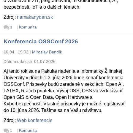
o vzdelávaní v IT, programovaní, mikrokontroléroch, AI,
bezpečnosti, IoT a o ďalších témach.
Zdroj:
namakanyden.sk
|
Komunita
3
Konferencia OSSConf 2026
10.04 | 19:03
|
Miroslav Bendík
Dátum udalosti:
01.07.2026
Aj tento rok sa na Fakulte riadenia a informatiky Žilinskej
Univerzity v dňoch 1-3. júla 2026 bude konať konferencia
OSSConf. Príspevky budú zaradené v sekciách: Open AI,
LATEX, R a ich priatelia, Vývoj OSS, OSS vo vzdelávaní,
Open GIS & Open Data, Open Hardware a
Kyberbezpečnosť. Vlastné príspevky je možné registrovať
do 10. júna 2026. Tešíme sa na Vašu návštevu.
Zdroj:
Web konferencie
|
Komunita
1