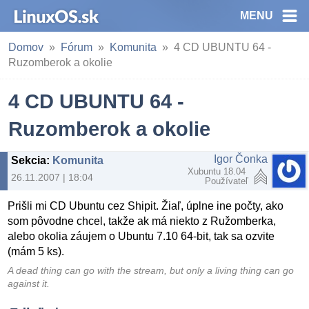
MENU
Domov
Fórum
Komunita
4 CD UBUNTU 64 -
Ruzomberok a okolie
4 CD UBUNTU 64 -
Ruzomberok a okolie
Igor Čonka
Sekcia
:
Komunita
Xubuntu 18.04
26.11.2007 | 18:04
Používateľ
Prišli mi CD Ubuntu cez Shipit. Žiaľ, úplne ine počty, ako
som pôvodne chcel, takže ak má niekto z Ružomberka,
alebo okolia záujem o Ubuntu 7.10 64-bit, tak sa ozvite
(mám 5 ks).
A dead thing can go with the stream, but only a living thing can go
against it.