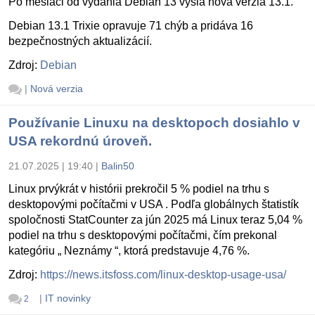
Po mesiaci od vydania Debian 13 vyšla nová verzia 13.1.
Debian 13.1 Trixie opravuje 71 chýb a pridáva 16
bezpečnostných aktualizácií.
Zdroj:
Debian
|
Nová verzia
Používanie Linuxu na desktopoch dosiahlo v
USA rekordnú úroveň.
21.07.2025 | 19:40
|
Balin50
Linux prvýkrát v histórii prekročil 5 % podiel na trhu s
desktopovými počítačmi v USA . Podľa globálnych štatistík
spoločnosti StatCounter za jún 2025 má Linux teraz 5,04 %
podiel na trhu s desktopovými počítačmi, čím prekonal
kategóriu „ Neznámy “, ktorá predstavuje 4,76 %.
Zdroj:
https://news.itsfoss.com/linux-desktop-usage-usa/
|
IT novinky
2