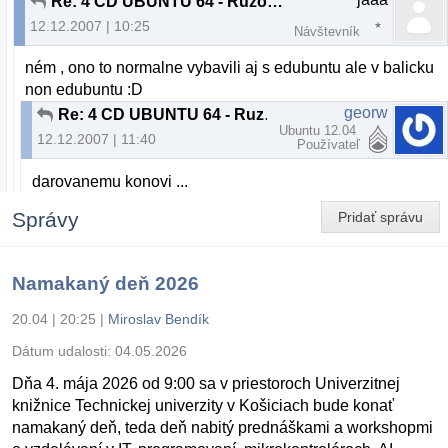
Re: 4 CD UBUNTU 64 - Ruzomberok a okolie
12.12.2007 | 10:25
Návštevník
ném , ono to normalne vybavili aj s edubuntu ale v balicku
non edubuntu :D
georw
Re: 4 CD UBUNTU 64 - Ruzomberok a okolie
Ubuntu 12.04
12.12.2007 | 11:40
Používateľ
darovanemu konovi ...
Správy
Pridať správu
Namakaný deň 2026
20.04 | 20:25
|
Miroslav Bendík
Dátum udalosti:
04.05.2026
Dňa 4. mája 2026 od 9:00 sa v priestoroch Univerzitnej
knižnice Technickej univerzity v Košiciach bude konať
namakaný deň, teda deň nabitý prednáškami a workshopmi