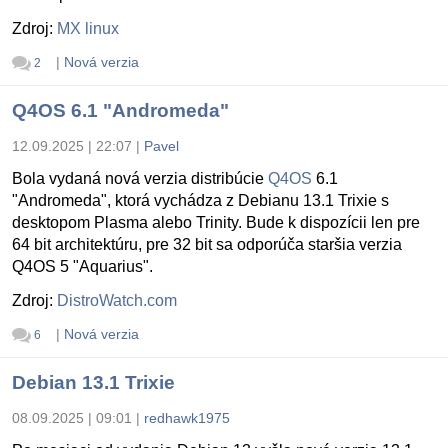
Zdroj:
MX linux
|
Nová verzia
2
Q4OS 6.1 "Andromeda"
12.09.2025 | 22:07
|
Pavel
Bola vydaná nová verzia distribúcie
Q4OS
6.1
"Andromeda", ktorá vychádza z Debianu 13.1 Trixie s
desktopom Plasma alebo Trinity. Bude k dispozícii len pre
64 bit architektúru, pre 32 bit sa odporúča staršia verzia
Q4OS 5 "Aquarius".
Zdroj:
DistroWatch.com
|
Nová verzia
6
Debian 13.1 Trixie
08.09.2025 | 09:01
|
redhawk1975