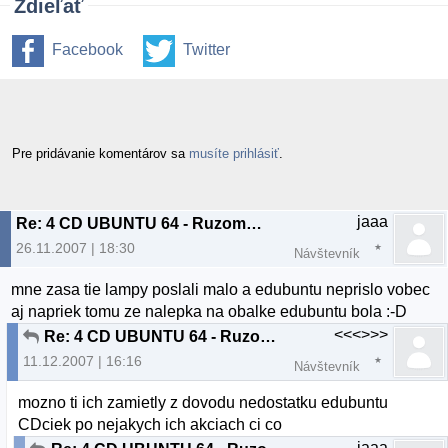
Zdieľať
Facebook
Twitter
Pre pridávanie komentárov sa
musíte prihlásiť
.
jaaa
Re: 4 CD UBUNTU 64 - Ruzomberok a okolie
26.11.2007 | 18:30
Návštevník
mne zasa tie lampy poslali malo a edubuntu neprislo vobec
aj napriek tomu ze nalepka na obalke edubuntu bola :-D
<<<>>>
Re: 4 CD UBUNTU 64 - Ruzomberok a okolie
11.12.2007 | 16:16
Návštevník
mozno ti ich zamietly z dovodu nedostatku edubuntu
CDciek po nejakych ich akciach ci co
jaaa