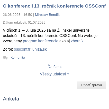
O konferencii 13. ročník konferencie OSSConf
26.06.2025 | 16:50
|
Miroslav Bendík
Dátum udalosti:
01.07.2025
V dňoch 1. – 3. júla 2025 sa na Žilinskej univerzite
uskutoční 13. ročník konferencie OSSConf. Na webe je
zverejnený
program konferencie
ako aj
zborník
.
Zdroj:
ossconf.fri.uniza.sk
|
Komunita
Ďalšie
Všetky udalosti
Pridať správu
Anketa