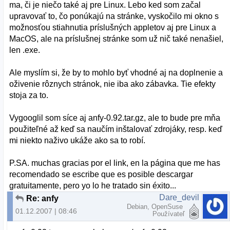
ma, či je niečo také aj pre Linux. Lebo ked som začal
upravovať to, čo ponúkajú na stránke, vyskočilo mi okno s
možnosťou stiahnutia príslušných appletov aj pre Linux a
MacOS, ale na príslušnej stránke som už nič také nenašiel,
len .exe.
Ale myslím si, že by to mohlo byť vhodné aj na doplnenie a
oživenie rôznych stránok, nie iba ako zábavka. Tie efekty
stoja za to.
Vygooglil som síce aj anfy-0.92.tar.gz, ale to bude pre mňa
použiteľné až keď sa naučím inštalovať zdrojáky, resp. keď
mi niekto naživo ukáže ako sa to robí.
P.SA. muchas gracias por el link, en la página que me has
recomendado se escribe que es posible descargar
gratuitamente, pero yo lo he tratado sin éxito...
Dare_devil
Re: anfy
Debian, OpenSuse
01.12.2007 | 08:46
Používateľ