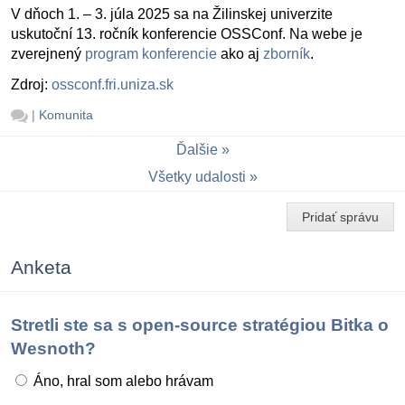
V dňoch 1. – 3. júla 2025 sa na Žilinskej univerzite
uskutoční 13. ročník konferencie OSSConf. Na webe je
zverejnený
program konferencie
ako aj
zborník
.
Zdroj:
ossconf.fri.uniza.sk
|
Komunita
Ďalšie
Všetky udalosti
Pridať správu
Anketa
Stretli ste sa s open-source stratégiou Bitka o
Wesnoth?
Áno, hral som alebo hrávam