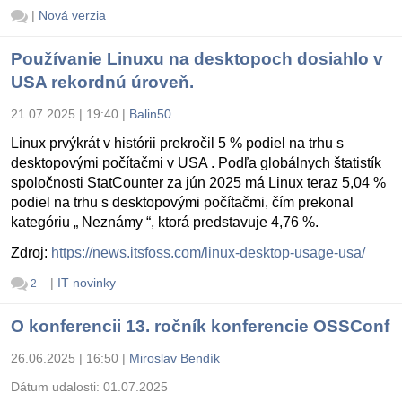
|
Nová verzia
Používanie Linuxu na desktopoch dosiahlo v
USA rekordnú úroveň.
21.07.2025 | 19:40
|
Balin50
Linux prvýkrát v histórii prekročil 5 % podiel na trhu s
desktopovými počítačmi v USA . Podľa globálnych štatistík
spoločnosti StatCounter za jún 2025 má Linux teraz 5,04 %
podiel na trhu s desktopovými počítačmi, čím prekonal
kategóriu „ Neznámy “, ktorá predstavuje 4,76 %.
Zdroj:
https://news.itsfoss.com/linux-desktop-usage-usa/
|
IT novinky
2
O konferencii 13. ročník konferencie OSSConf
26.06.2025 | 16:50
|
Miroslav Bendík
Dátum udalosti:
01.07.2025