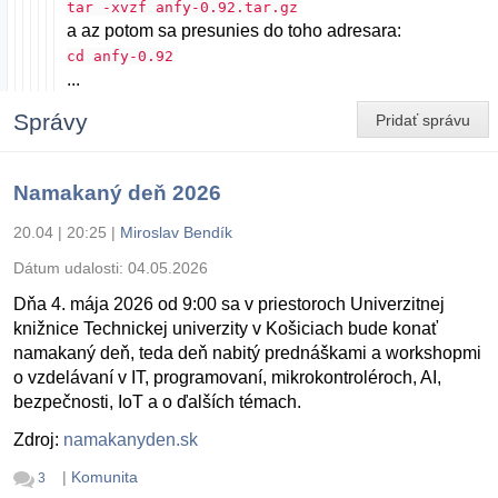
tar -xvzf anfy-0.92.tar.gz
a az potom sa presunies do toho adresara:
cd anfy-0.92
...
Správy
Pridať správu
Namakaný deň 2026
20.04 | 20:25
|
Miroslav Bendík
Dátum udalosti:
04.05.2026
Dňa 4. mája 2026 od 9:00 sa v priestoroch Univerzitnej
knižnice Technickej univerzity v Košiciach bude konať
namakaný deň, teda deň nabitý prednáškami a workshopmi
o vzdelávaní v IT, programovaní, mikrokontroléroch, AI,
bezpečnosti, IoT a o ďalších témach.
Zdroj:
namakanyden.sk
|
Komunita
3