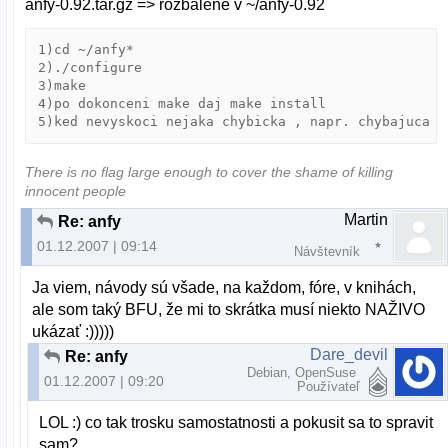
anfy-0.92.tar.gz => rozbalene v ~/anfy-0.92
1)cd ~/anfy*

2)./configure

3)make

4)po dokonceni make daj make install

There is no flag large enough to cover the shame of killing
innocent people
Martin
Re: anfy
01.12.2007 | 09:14
Návštevník
Ja viem, návody sú všade, na každom, fóre, v knihách,
ale som taký BFU, že mi to skrátka musí niekto NAŽIVO
ukázať :)))))
Dare_devil
Re: anfy
Debian, OpenSuse
01.12.2007 | 09:20
Používateľ
LOL :) co tak trosku samostatnosti a pokusit sa to spravit
sam?