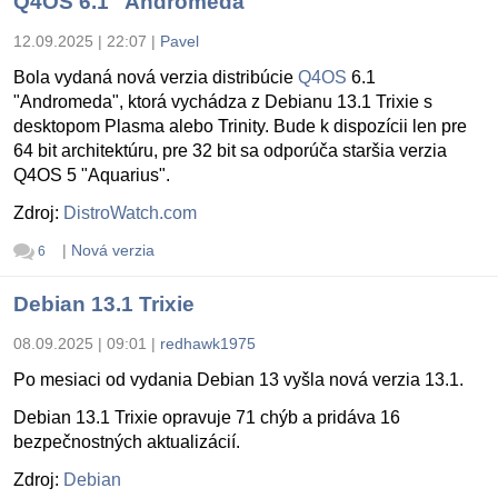
Q4OS 6.1 "Andromeda"
12.09.2025 | 22:07
|
Pavel
Bola vydaná nová verzia distribúcie
Q4OS
6.1
"Andromeda", ktorá vychádza z Debianu 13.1 Trixie s
desktopom Plasma alebo Trinity. Bude k dispozícii len pre
64 bit architektúru, pre 32 bit sa odporúča staršia verzia
Q4OS 5 "Aquarius".
Zdroj:
DistroWatch.com
|
Nová verzia
6
Debian 13.1 Trixie
08.09.2025 | 09:01
|
redhawk1975
Po mesiaci od vydania Debian 13 vyšla nová verzia 13.1.
Debian 13.1 Trixie opravuje 71 chýb a pridáva 16
bezpečnostných aktualizácií.
Zdroj:
Debian