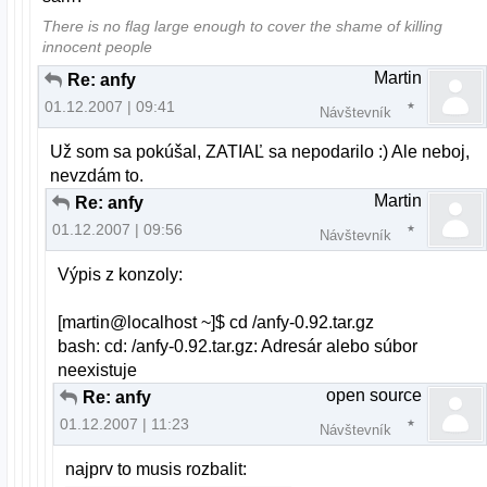
There is no flag large enough to cover the shame of killing
innocent people
Martin
Re: anfy
01.12.2007 | 09:41
Návštevník
Už som sa pokúšal, ZATIAĽ sa nepodarilo :) Ale neboj,
nevzdám to.
Martin
Re: anfy
01.12.2007 | 09:56
Návštevník
Výpis z konzoly:
[martin@localhost ~]$ cd /anfy-0.92.tar.gz
bash: cd: /anfy-0.92.tar.gz: Adresár alebo súbor
neexistuje
open source
Re: anfy
01.12.2007 | 11:23
Návštevník
najprv to musis rozbalit: