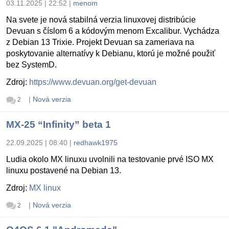
03.11.2025 | 22:52
|
menom
Na svete je nová stabilná verzia linuxovej distribúcie
Devuan s číslom 6 a kódovým menom Excalibur. Vychádza
z Debian 13 Trixie. Projekt Devuan sa zameriava na
poskytovanie alternatívy k Debianu, ktorú je možné použiť
bez SystemD.
Zdroj:
https://www.devuan.org/get-devuan
|
Nová verzia
2
MX-25 “Infinity” beta 1
22.09.2025 | 08:40
|
redhawk1975
Ludia okolo MX linuxu uvolnili na testovanie prvé ISO MX
linuxu postavené na Debian 13.
Zdroj:
MX linux
|
Nová verzia
2