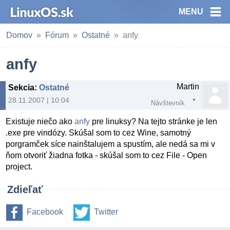
MENU
Domov
Fórum
Ostatné
anfy
anfy
Martin
Sekcia
:
Ostatné
28.11.2007 | 10:04
Návštevník
Existuje niečo ako
anfy
pre linuksy? Na tejto stránke je len
.exe pre vindózy. Skúšal som to cez Wine, samotný
porgramček síce nainštalujem a spustím, ale nedá sa mi v
ňom otvoriť žiadna fotka - skúšal som to cez File - Open
project.
Zdieľať
Facebook
Twitter