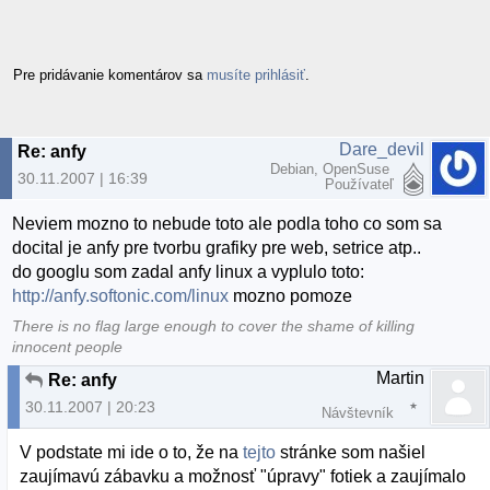
Pre pridávanie komentárov sa
musíte prihlásiť
.
Dare_devil
Re: anfy
Debian, OpenSuse
30.11.2007 | 16:39
Používateľ
Neviem mozno to nebude toto ale podla toho co som sa
docital je anfy pre tvorbu grafiky pre web, setrice atp..
do googlu som zadal anfy linux a vyplulo toto:
http://anfy.softonic.com/linux
mozno pomoze
There is no flag large enough to cover the shame of killing
innocent people
Martin
Re: anfy
30.11.2007 | 20:23
Návštevník
V podstate mi ide o to, že na
tejto
stránke som našiel
zaujímavú zábavku a možnosť "úpravy" fotiek a zaujímalo