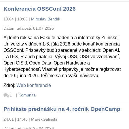
Konferencia OSSConf 2026
10.04 | 19:03
|
Miroslav Bendík
Dátum udalosti:
01.07.2026
Aj tento rok sa na Fakulte riadenia a informatiky Žilinskej
Univerzity v dňoch 1-3. júla 2026 bude konať konferencia
OSSConf. Príspevky budú zaradené v sekciách: Open AI,
LATEX, R a ich priatelia, Vývoj OSS, OSS vo vzdelávaní,
Open GIS & Open Data, Open Hardware a
Kyberbezpečnosť. Vlastné príspevky je možné registrovať
do 10. júna 2026. Tešíme sa na Vašu návštevu.
Zdroj:
Web konferencie
|
Komunita
1
Prihláste prednášku na 4. ročník OpenCamp
24.01 | 14:45
|
MarekGalinski
Dátum udalosti:
25.04.2026