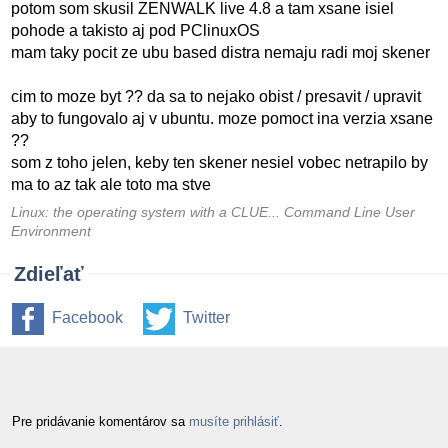
potom som skusil ZENWALK live 4.8 a tam xsane isiel
pohode a takisto aj pod PClinuxOS
mam taky pocit ze ubu based distra nemaju radi moj skener
cim to moze byt ?? da sa to nejako obist / presavit / upravit
aby to fungovalo aj v ubuntu. moze pomoct ina verzia xsane
??
som z toho jelen, keby ten skener nesiel vobec netrapilo by
ma to az tak ale toto ma stve
Linux: the operating system with a CLUE... Command Line User
Environment
Zdieľať
Facebook
Twitter
Pre pridávanie komentárov sa
musíte prihlásiť
.