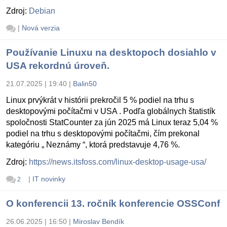
Zdroj:
Debian
|
Nová verzia
Používanie Linuxu na desktopoch dosiahlo v
USA rekordnú úroveň.
21.07.2025 | 19:40
|
Balin50
Linux prvýkrát v histórii prekročil 5 % podiel na trhu s
desktopovými počítačmi v USA . Podľa globálnych štatistík
spoločnosti StatCounter za jún 2025 má Linux teraz 5,04 %
podiel na trhu s desktopovými počítačmi, čím prekonal
kategóriu „ Neznámy “, ktorá predstavuje 4,76 %.
Zdroj:
https://news.itsfoss.com/linux-desktop-usage-usa/
|
IT novinky
2
O konferencii 13. ročník konferencie OSSConf
26.06.2025 | 16:50
|
Miroslav Bendík