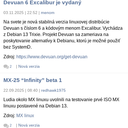
Devuan 6 Excalibur je vydaný
03.11.2025 | 22:52
|
menom
Na svete je nová stabilná verzia linuxovej distribúcie
Devuan s číslom 6 a kódovým menom Excalibur. Vychádza
z Debian 13 Trixie. Projekt Devuan sa zameriava na
poskytovanie alternatívy k Debianu, ktorú je možné použiť
bez SystemD.
Zdroj:
https://www.devuan.org/get-devuan
|
Nová verzia
2
MX-25 “Infinity” beta 1
22.09.2025 | 08:40
|
redhawk1975
Ludia okolo MX linuxu uvolnili na testovanie prvé ISO MX
linuxu postavené na Debian 13.
Zdroj:
MX linux
|
Nová verzia
2