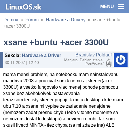
MENU
Domov
Fórum
Hardware a Drivery
xsane +buntu
+acer 3300U
xsane +buntu +acer 3300U
Branislav Poldauf
Sekcia
:
Hardware a Drivery
Manjaro, Debian stable
30.11.2007 | 12:40
Používateľ
mama mensi problem, na notebooku mam nainstalovanu
mandrivu 2008 a pouzival som k nemu aj skener(acer
3300U) a vsetko fungovalo viac menej pohode pomocou
xsane bez akehokolvek nastavovania
teraz som ten isty skener pripojil k moju desktopu kde mam
ubu 7.10 a xsane mi vypise ze zariadenie nenajdene
(nemozem zadat presnu chybu lebo v tomto momente sa
nemozem dostat k desktopu) a neviem co robit tak som
skusil livecd MINTA - tiez chyba (sa mi zda ze ina) ALE