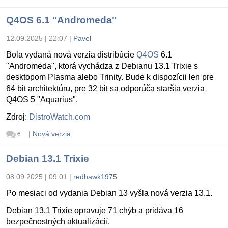
Q4OS 6.1 "Andromeda"
12.09.2025 | 22:07
|
Pavel
Bola vydaná nová verzia distribúcie
Q4OS
6.1
"Andromeda", ktorá vychádza z Debianu 13.1 Trixie s
desktopom Plasma alebo Trinity. Bude k dispozícii len pre
64 bit architektúru, pre 32 bit sa odporúča staršia verzia
Q4OS 5 "Aquarius".
Zdroj:
DistroWatch.com
|
Nová verzia
6
Debian 13.1 Trixie
08.09.2025 | 09:01
|
redhawk1975
Po mesiaci od vydania Debian 13 vyšla nová verzia 13.1.
Debian 13.1 Trixie opravuje 71 chýb a pridáva 16
bezpečnostných aktualizácií.