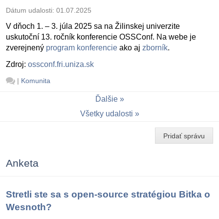
Dátum udalosti:
01.07.2025
V dňoch 1. – 3. júla 2025 sa na Žilinskej univerzite
uskutoční 13. ročník konferencie OSSConf. Na webe je
zverejnený
program konferencie
ako aj
zborník
.
Zdroj:
ossconf.fri.uniza.sk
|
Komunita
Ďalšie
Všetky udalosti
Pridať správu
Anketa
Stretli ste sa s open-source stratégiou Bitka o
Wesnoth?