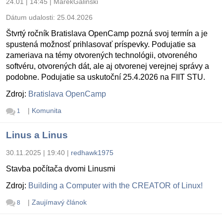
24.01 | 14:45
|
MarekGalinski
Dátum udalosti:
25.04.2026
Štvrtý ročník Bratislava OpenCamp pozná svoj termín a je
spustená možnosť prihlasovať príspevky. Podujatie sa
zameriava na témy otvorených technológii, otvoreného
softvéru, otvorených dát, ale aj otvorenej verejnej správy a
podobne. Podujatie sa uskutoční 25.4.2026 na FIIT STU.
Zdroj:
Bratislava OpenCamp
|
Komunita
1
Linus a Linus
30.11.2025 | 19:40
|
redhawk1975
Stavba počítača dvomi Linusmi
Zdroj:
Building a Computer with the CREATOR of Linux!
|
Zaujímavý článok
8