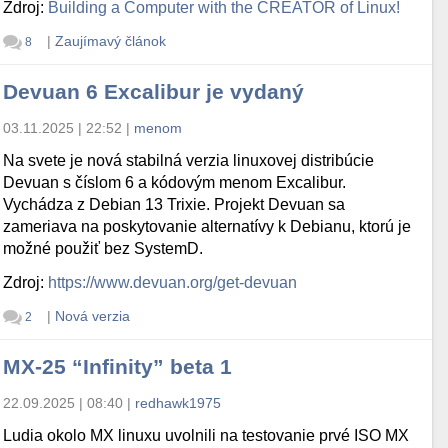
Zdroj:
Building a Computer with the CREATOR of Linux!
|
Zaujímavý článok
8
Devuan 6 Excalibur je vydaný
03.11.2025 | 22:52
|
menom
Na svete je nová stabilná verzia linuxovej distribúcie
Devuan s číslom 6 a kódovým menom Excalibur.
Vychádza z Debian 13 Trixie. Projekt Devuan sa
zameriava na poskytovanie alternatívy k Debianu, ktorú je
možné použiť bez SystemD.
Zdroj:
https://www.devuan.org/get-devuan
|
Nová verzia
2
MX-25 “Infinity” beta 1
22.09.2025 | 08:40
|
redhawk1975
Ludia okolo MX linuxu uvolnili na testovanie prvé ISO MX