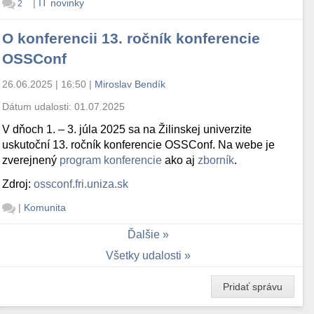
|
IT novinky
2
O konferencii 13. ročník konferencie
OSSConf
26.06.2025 | 16:50
|
Miroslav Bendík
Dátum udalosti:
01.07.2025
V dňoch 1. – 3. júla 2025 sa na Žilinskej univerzite
uskutoční 13. ročník konferencie OSSConf. Na webe je
zverejnený
program konferencie
ako aj
zborník
.
Zdroj:
ossconf.fri.uniza.sk
|
Komunita
Ďalšie
Všetky udalosti
Pridať správu