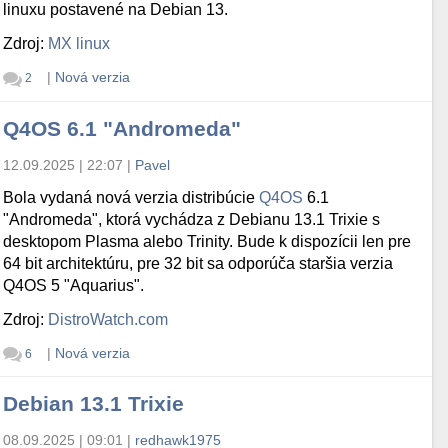
linuxu postavené na Debian 13.
Zdroj:
MX linux
|
Nová verzia
2
Q4OS 6.1 "Andromeda"
12.09.2025 | 22:07
|
Pavel
Bola vydaná nová verzia distribúcie
Q4OS
6.1
"Andromeda", ktorá vychádza z Debianu 13.1 Trixie s
desktopom Plasma alebo Trinity. Bude k dispozícii len pre
64 bit architektúru, pre 32 bit sa odporúča staršia verzia
Q4OS 5 "Aquarius".
Zdroj:
DistroWatch.com
|
Nová verzia
6
Debian 13.1 Trixie
08.09.2025 | 09:01
|
redhawk1975