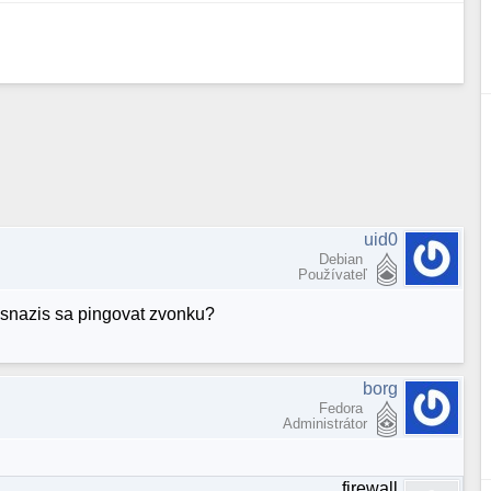
uid0
Debian
Používateľ
. snazis sa pingovat zvonku?
borg
Fedora
Administrátor
firewall