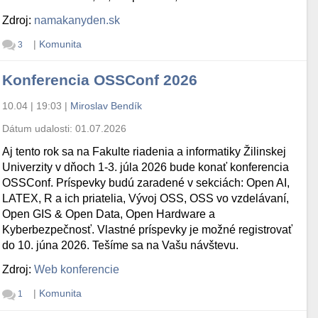
Zdroj:
namakanyden.sk
|
Komunita
3
Konferencia OSSConf 2026
10.04 | 19:03
|
Miroslav Bendík
Dátum udalosti:
01.07.2026
Aj tento rok sa na Fakulte riadenia a informatiky Žilinskej
Univerzity v dňoch 1-3. júla 2026 bude konať konferencia
OSSConf. Príspevky budú zaradené v sekciách: Open AI,
LATEX, R a ich priatelia, Vývoj OSS, OSS vo vzdelávaní,
Open GIS & Open Data, Open Hardware a
Kyberbezpečnosť. Vlastné príspevky je možné registrovať
do 10. júna 2026. Tešíme sa na Vašu návštevu.
Zdroj:
Web konferencie
|
Komunita
1