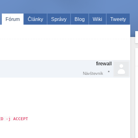
Fórum
Články
Správy
Blog
Wiki
Tweety
firewall
Návštevník
ED -j ACCEPT