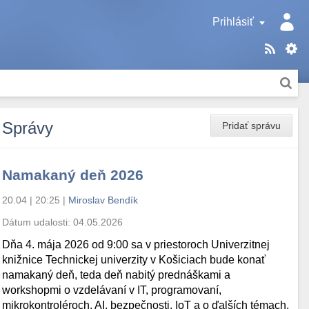
Prihlásiť
Správy
Pridať správu
Namakaný deň 2026
20.04 | 20:25
|
Miroslav Bendík
Dátum udalosti:
04.05.2026
Dňa 4. mája 2026 od 9:00 sa v priestoroch Univerzitnej
knižnice Technickej univerzity v Košiciach bude konať
namakaný deň, teda deň nabitý prednáškami a
workshopmi o vzdelávaní v IT, programovaní,
mikrokontroléroch, AI, bezpečnosti, IoT a o ďalších témach.