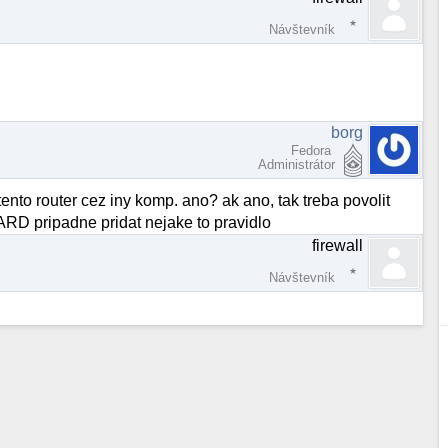
Návštevník
borg
Fedora
Administrátor
 tento router cez iny komp. ano? ak ano, tak treba povolit
ARD pripadne pridat nejake to pravidlo
firewall
Návštevník