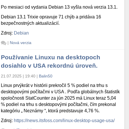
Po mesiaci od vydania Debian 13 vyšla nová verzia 13.1.
Debian 13.1 Trixie opravuje 71 chýb a pridáva 16
bezpečnostných aktualizácií.
Zdroj:
Debian
|
Nová verzia
Používanie Linuxu na desktopoch
dosiahlo v USA rekordnú úroveň.
21.07.2025 | 19:40
|
Balin50
Linux prvýkrát v histórii prekročil 5 % podiel na trhu s
desktopovými počítačmi v USA . Podľa globálnych štatistík
spoločnosti StatCounter za jún 2025 má Linux teraz 5,04
% podiel na trhu s desktopovými počítačmi, čím prekonal
kategóriu „ Neznámy “, ktorá predstavuje 4,76 %.
Zdroj:
https://news.itsfoss.com/linux-desktop-usage-usa/