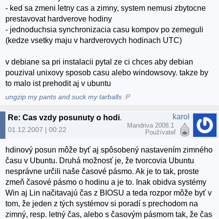
- ked sa zmeni letny cas a zimny, system nemusi zbytocne
prestavovat hardverove hodiny
- jednoduchsia synchronizacia casu kompov po zemeguli
(kedze vsetky maju v hardverovych hodinach UTC)
v debiane sa pri instalacii pytal ze ci chces aby debian
pouzival unixovy sposob casu alebo windowsovy. takze by
to malo ist prehodit aj v ubuntu
ungzip my pants and suck my tarballs
:P
karol
Re: Cas vzdy posunuty o hodinu, dual boot Ubuntu a XP
Mandriva 2008.1
01.12.2007 | 00:22
Používateľ
hdinový posun môže byť aj spôsobený nastavením zimného
času v Ubuntu. Druhá možnosť je, že tvorcovia Ubuntu
nesprávne určili naše časové pásmo. Ak je to tak, proste
zmeň časové pásmo o hodinu a je to. Inak obidva systémy
Win aj Lin načitavajú čas z BIOSU a teda rozpor môže byť v
tom, že jeden z tých systémov si poradí s prechodom na
zimný, resp. letný čas, alebo s časovým pásmom tak, že čas