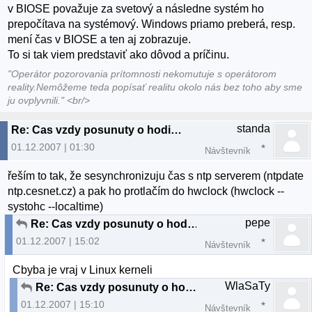
v BIOSE považuje za svetový a následne systém ho
prepočítava na systémový. Windows priamo preberá, resp.
mení čas v BIOSE a ten aj zobrazuje.
To si tak viem predstaviť ako dôvod a príčinu.
"Operátor pozorovania prítomnosti nekomutuje s operátorom
reality.Nemôžeme teda popísať realitu okolo nás bez toho aby sme
ju ovplyvnili." <br/>
standa
Re: Cas vzdy posunuty o hodinu, dual boot Ubuntu a XP
01.12.2007 | 01:30
Návštevník
řeším to tak, že sesynchronizuju čas s ntp serverem (ntpdate
ntp.cesnet.cz) a pak ho protlačím do hwclock (hwclock --
systohc --localtime)
pepe
Re: Cas vzdy posunuty o hodinu, dual boot Ubuntu a XP
01.12.2007 | 15:02
Návštevník
Cbyba je vraj v Linux kerneli
WlaSaTy
Re: Cas vzdy posunuty o hodinu, dual boot Ubuntu a XP
01.12.2007 | 15:10
Návštevník