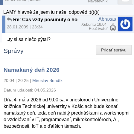
Návštevník
LAMY hlavně že jsem tu našel odpověd :((((((
Abraxas
Re: Cas vzdy posunuty o hodinu, dual boot Ubuntu a XP
Xubuntu 18.04
28.01.2009 | 23:34
Používateľ
...ty si sa niečo pýtal?
Správy
Pridať správu
Namakaný deň 2026
20.04 | 20:25
|
Miroslav Bendík
Dátum udalosti:
04.05.2026
Dňa 4. mája 2026 od 9:00 sa v priestoroch Univerzitnej
knižnice Technickej univerzity v Košiciach bude konať
namakaný deň, teda deň nabitý prednáškami a workshopmi
o vzdelávaní v IT, programovaní, mikrokontroléroch, AI,
bezpečnosti, IoT a o ďalších témach.