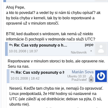
Ahoj Pepe,
a kto to povedal? a vedel by si nám tú chybu opísať? ak
by bola chyba v kerneli, tak by to bolo reportované a
opravené už v minulom storočí.
BTW, ked dualboot s wirdosom, tak nemá už niekto
informácie či pochopili v redmonde načo služi UTC?
pepe
Re: Cas vzdy posunuty o hodinu, dual boot Ubuntu a XP
10.01.2008 | 18:37
Návštevník
Reportovane v minulom storoci to bolo, ale opravene nie.
Seru na nas.
Marián Sova
Re: Cas vzdy posunuty o hodinu, dual boot Ubuntu a XP
Ubuntu 10.10
10.01.2008 | 18:42
Používateľ
Neserú. Keďže tam chyba nie je, nemajú čo opravovať.
Linux predpokladá, že HW hodiny sú nastavené na
UTC (ale záleží aj od distribúcie; debian sa pýta, či sú,
ubuntu nie).