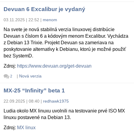
Devuan 6 Excalibur je vydaný
03.11.2025 | 22:52
|
menom
Na svete je nová stabilná verzia linuxovej distribúcie
Devuan s číslom 6 a kódovým menom Excalibur. Vychádza
z Debian 13 Trixie. Projekt Devuan sa zameriava na
poskytovanie alternatívy k Debianu, ktorú je možné použiť
bez SystemD.
Zdroj:
https://www.devuan.org/get-devuan
|
Nová verzia
2
MX-25 “Infinity” beta 1
22.09.2025 | 08:40
|
redhawk1975
Ludia okolo MX linuxu uvolnili na testovanie prvé ISO MX
linuxu postavené na Debian 13.
Zdroj:
MX linux