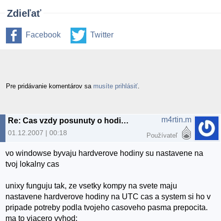
Zdieľať
Facebook
Twitter
Pre pridávanie komentárov sa
musíte prihlásiť
.
m4rtin.m
Re: Cas vzdy posunuty o hodinu, dual boot Ubuntu a XP
01.12.2007 | 00:18
Používateľ
vo windowse byvaju hardverove hodiny su nastavene na
tvoj lokalny cas
unixy funguju tak, ze vsetky kompy na svete maju
nastavene hardverove hodiny na UTC cas a system si ho v
pripade potreby podla tvojeho casoveho pasma prepocita.
ma to viacero vyhod: