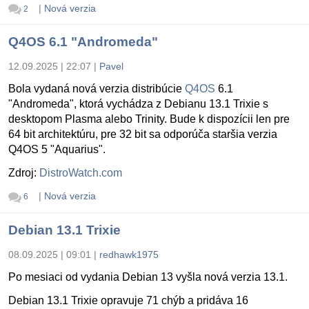
|
Nová verzia
2
Q4OS 6.1 "Andromeda"
12.09.2025 | 22:07
|
Pavel
Bola vydaná nová verzia distribúcie
Q4OS
6.1
"Andromeda", ktorá vychádza z Debianu 13.1 Trixie s
desktopom Plasma alebo Trinity. Bude k dispozícii len pre
64 bit architektúru, pre 32 bit sa odporúča staršia verzia
Q4OS 5 "Aquarius".
Zdroj:
DistroWatch.com
|
Nová verzia
6
Debian 13.1 Trixie
08.09.2025 | 09:01
|
redhawk1975
Po mesiaci od vydania Debian 13 vyšla nová verzia 13.1.
Debian 13.1 Trixie opravuje 71 chýb a pridáva 16