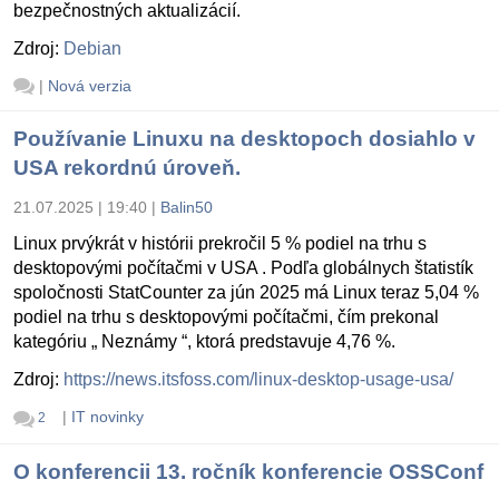
bezpečnostných aktualizácií.
Zdroj:
Debian
|
Nová verzia
Používanie Linuxu na desktopoch dosiahlo v
USA rekordnú úroveň.
21.07.2025 | 19:40
|
Balin50
Linux prvýkrát v histórii prekročil 5 % podiel na trhu s
desktopovými počítačmi v USA . Podľa globálnych štatistík
spoločnosti StatCounter za jún 2025 má Linux teraz 5,04 %
podiel na trhu s desktopovými počítačmi, čím prekonal
kategóriu „ Neznámy “, ktorá predstavuje 4,76 %.
Zdroj:
https://news.itsfoss.com/linux-desktop-usage-usa/
|
IT novinky
2
O konferencii 13. ročník konferencie OSSConf