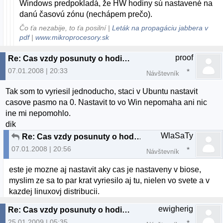
Windows predpokladá, že HW hodiny sú nastavené na
danú časovú zónu (nechápem prečo).
Čo ťa nezabije, to ťa posilní |
Leták na propagáciu jabbera v
pdf
|
www.mikroprocesory.sk
proof
Re: Cas vzdy posunuty o hodinu, dual boot Ubuntu a XP
07.01.2008 | 20:33
Návštevník
Tak som to vyriesil jednoducho, staci v Ubuntu nastavit
casove pasmo na 0. Nastavit to vo Win nepomaha ani nic
ine mi nepomohlo.
dik
WlaSaTy
Re: Cas vzdy posunuty o hodinu, dual boot Ubuntu a XP
07.01.2008 | 20:56
Návštevník
este je mozne aj nastavit aky cas je nastaveny v biose,
myslim ze sa to par krat vyriesilo aj tu, nielen vo svete a v
kazdej linuxovj distribucii.
ewigherig
Re: Cas vzdy posunuty o hodinu, dual boot Ubuntu a XP
25.01.2009 | 05:35