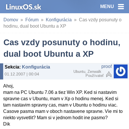
MENU
Domov
Fórum
Konfigurácia
Cas vzdy posunuty o
hodinu, dual boot Ubuntu a XP
Cas vzdy posunuty o hodinu,
dual boot Ubuntu a XP
proof
Sekcia
:
Konfigurácia
Ubuntu, Zenwalk
01.12.2007 | 00:04
Používateľ
Ahoj,
mam na PC Ubuntu 7.06 a tiez Win XP. Ked si nastavim
spravne cas v Ubuntu, mam v Xp o hodinu menej. Ked si
tam nastavim spravny cas, mam v Ubuntu o hodinu viac.
Casove pasma mam v oboch nastavene spravne. Vie mi to
niekto vysvetlit? Mam si v jednom hodit ine pasmo?
Dik