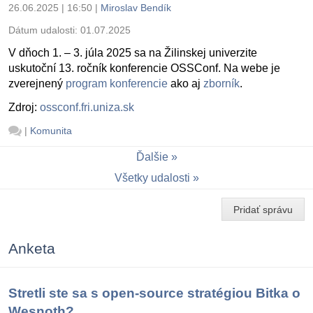
26.06.2025 | 16:50
|
Miroslav Bendík
Dátum udalosti:
01.07.2025
V dňoch 1. – 3. júla 2025 sa na Žilinskej univerzite
uskutoční 13. ročník konferencie OSSConf. Na webe je
zverejnený
program konferencie
ako aj
zborník
.
Zdroj:
ossconf.fri.uniza.sk
|
Komunita
Ďalšie
Všetky udalosti
Pridať správu
Anketa
Stretli ste sa s open-source stratégiou Bitka o
Wesnoth?