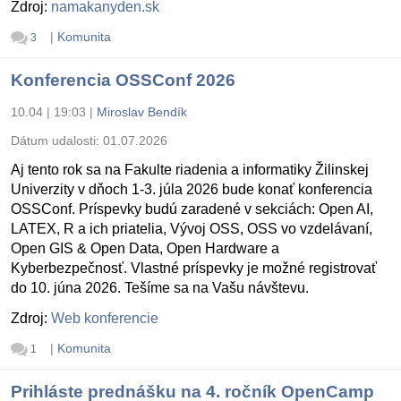
Zdroj:
namakanyden.sk
|
Komunita
3
Konferencia OSSConf 2026
10.04 | 19:03
|
Miroslav Bendík
Dátum udalosti:
01.07.2026
Aj tento rok sa na Fakulte riadenia a informatiky Žilinskej
Univerzity v dňoch 1-3. júla 2026 bude konať konferencia
OSSConf. Príspevky budú zaradené v sekciách: Open AI,
LATEX, R a ich priatelia, Vývoj OSS, OSS vo vzdelávaní,
Open GIS & Open Data, Open Hardware a
Kyberbezpečnosť. Vlastné príspevky je možné registrovať
do 10. júna 2026. Tešíme sa na Vašu návštevu.
Zdroj:
Web konferencie
|
Komunita
1
Prihláste prednášku na 4. ročník OpenCamp