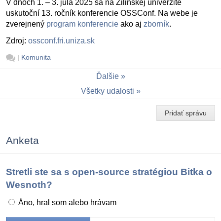
V dňoch 1. – 3. júla 2025 sa na Žilinskej univerzite
uskutoční 13. ročník konferencie OSSConf. Na webe je
zverejnený
program konferencie
ako aj
zborník
.
Zdroj:
ossconf.fri.uniza.sk
|
Komunita
Ďalšie
Všetky udalosti
Pridať správu
Anketa
Stretli ste sa s open-source stratégiou Bitka o
Wesnoth?
Áno, hral som alebo hrávam