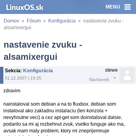
MENU
Domov
Fórum
Konfigurácia
nastavenie zvuku -
alsamixergui
nastavenie zvuku -
alsamixergui
stewe
Sekcia
:
Konfigurácia
01.12.2007 | 19:25
Návštevník
zdravim
nainstaloval som debian a na to fluxbox. debian som
instaloval ako zakladnu instalaciu (len konzola +
nevyhnutne veci) a cez apt-get som doinstaloval dalsie.
podarilo sa mi aj rozbehnut zvuk, vsetko funguje ako ma,
avsak mam maly problem, ktory mi zneprijemnuje