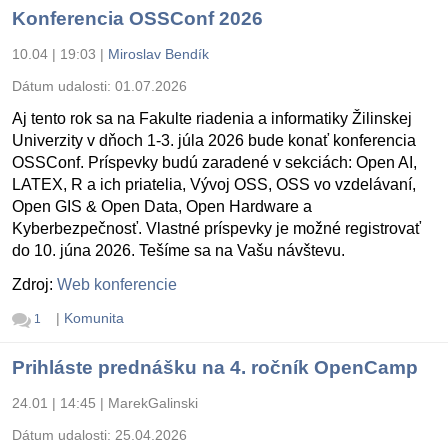
Konferencia OSSConf 2026
10.04 | 19:03
|
Miroslav Bendík
Dátum udalosti:
01.07.2026
Aj tento rok sa na Fakulte riadenia a informatiky Žilinskej
Univerzity v dňoch 1-3. júla 2026 bude konať konferencia
OSSConf. Príspevky budú zaradené v sekciách: Open AI,
LATEX, R a ich priatelia, Vývoj OSS, OSS vo vzdelávaní,
Open GIS & Open Data, Open Hardware a
Kyberbezpečnosť. Vlastné príspevky je možné registrovať
do 10. júna 2026. Tešíme sa na Vašu návštevu.
Zdroj:
Web konferencie
|
Komunita
1
Prihláste prednášku na 4. ročník OpenCamp
24.01 | 14:45
|
MarekGalinski
Dátum udalosti:
25.04.2026