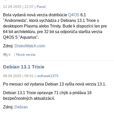
12.09.2025 | 22:07
|
Pavel
Bola vydaná nová verzia distribúcie
Q4OS
6.1
"Andromeda", ktorá vychádza z Debianu 13.1 Trixie s
desktopom Plasma alebo Trinity. Bude k dispozícii len pre
64 bit architektúru, pre 32 bit sa odporúča staršia verzia
Q4OS 5 "Aquarius".
Zdroj:
DistroWatch.com
|
Nová verzia
6
Debian 13.1 Trixie
08.09.2025 | 09:01
|
redhawk1975
Po mesiaci od vydania Debian 13 vyšla nová verzia 13.1.
Debian 13.1 Trixie opravuje 71 chýb a pridáva 16
bezpečnostných aktualizácií.
Zdroj:
Debian