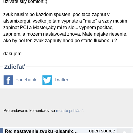
uzivatelsky komfort :)
zvuk musim po kazdom spusteni pocitaca zapnut v
alsamixergui. vsetko je tam vypnute a "mute" a vzdy musim
zapinat PCI a Master,aby mi to slo... vypnem pocitac,
zapnem, a mozem nastavovat znova. Mate nejake riesenie,
ako by bol ten zvuk zapnuty hned po starte fluxbox-u ?
dakujem
Zdieľať
Facebook
Twitter
Pre pridávanie komentárov sa
musíte prihlásiť
.
open source
Re: nastavenie zvuku -alsamixergui