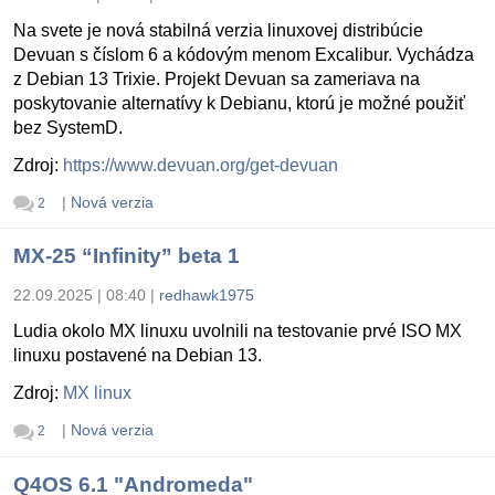
Na svete je nová stabilná verzia linuxovej distribúcie
Devuan s číslom 6 a kódovým menom Excalibur. Vychádza
z Debian 13 Trixie. Projekt Devuan sa zameriava na
poskytovanie alternatívy k Debianu, ktorú je možné použiť
bez SystemD.
Zdroj:
https://www.devuan.org/get-devuan
|
Nová verzia
2
MX-25 “Infinity” beta 1
22.09.2025 | 08:40
|
redhawk1975
Ludia okolo MX linuxu uvolnili na testovanie prvé ISO MX
linuxu postavené na Debian 13.
Zdroj:
MX linux
|
Nová verzia
2
Q4OS 6.1 "Andromeda"