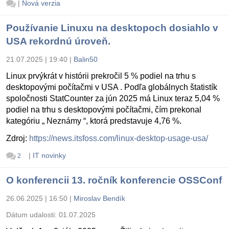
|
Nová verzia
Používanie Linuxu na desktopoch dosiahlo v
USA rekordnú úroveň.
21.07.2025 | 19:40
|
Balin50
Linux prvýkrát v histórii prekročil 5 % podiel na trhu s
desktopovými počítačmi v USA . Podľa globálnych štatistík
spoločnosti StatCounter za jún 2025 má Linux teraz 5,04 %
podiel na trhu s desktopovými počítačmi, čím prekonal
kategóriu „ Neznámy “, ktorá predstavuje 4,76 %.
Zdroj:
https://news.itsfoss.com/linux-desktop-usage-usa/
|
IT novinky
2
O konferencii 13. ročník konferencie OSSConf
26.06.2025 | 16:50
|
Miroslav Bendík
Dátum udalosti:
01.07.2025