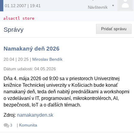
01.12.2007 | 19:41
Návštevník
alsactl store
Správy
Pridať správu
Namakaný deň 2026
20.04 | 20:25
|
Miroslav Bendík
Dátum udalosti:
04.05.2026
Dňa 4. mája 2026 od 9:00 sa v priestoroch Univerzitnej
knižnice Technickej univerzity v Košiciach bude konať
namakaný deň, teda deň nabitý prednáškami a workshopmi
o vzdelávaní v IT, programovaní, mikrokontroléroch, AI,
bezpečnosti, IoT a o ďalších témach.
Zdroj:
namakanyden.sk
|
Komunita
3