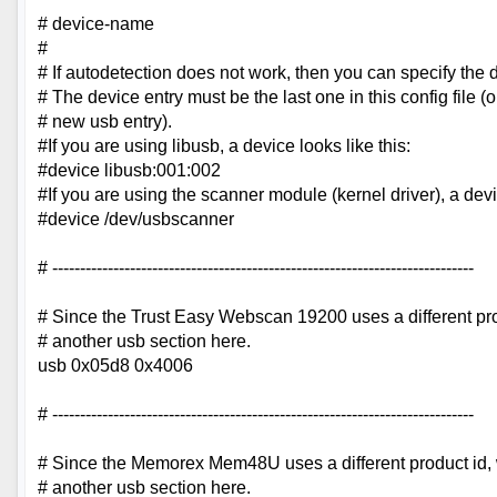
# device-name
#
# If autodetection does not work, then you can specify the 
# The device entry must be the last one in this config file (o
# new usb entry).
#If you are using libusb, a device looks like this:
#device libusb:001:002
#If you are using the scanner module (kernel driver), a devic
#device /dev/usbscanner
# ----------------------------------------------------------------------------
# Since the Trust Easy Webscan 19200 uses a different pr
# another usb section here.
usb 0x05d8 0x4006
# ----------------------------------------------------------------------------
# Since the Memorex Mem48U uses a different product id,
# another usb section here.