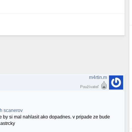
m4rtin.m
Používateľ
h scanerov
 by si mal nahlasit ako dopadnes. v pripade ze bude
zastrcky