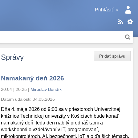
Prihlásiť
Správy
Pridať správu
Namakaný deň 2026
20.04 | 20:25
|
Miroslav Bendík
Dátum udalosti:
04.05.2026
Dňa 4. mája 2026 od 9:00 sa v priestoroch Univerzitnej
knižnice Technickej univerzity v Košiciach bude konať
namakaný deň, teda deň nabitý prednáškami a
workshopmi o vzdelávaní v IT, programovaní,
mikrokontroléroch, AI, bezpečnosti, IoT a o ďalších témach.