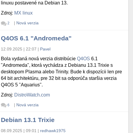
linuxu postavené na Debian 13.
Zdroj:
MX linux
|
Nová verzia
2
Q4OS 6.1 "Andromeda"
12.09.2025 | 22:07
|
Pavel
Bola vydaná nová verzia distribúcie
Q4OS
6.1
"Andromeda", ktorá vychádza z Debianu 13.1 Trixie s
desktopom Plasma alebo Trinity. Bude k dispozícii len pre
64 bit architektúru, pre 32 bit sa odporúča staršia verzia
Q4OS 5 "Aquarius".
Zdroj:
DistroWatch.com
|
Nová verzia
6
Debian 13.1 Trixie
08.09.2025 | 09:01
|
redhawk1975