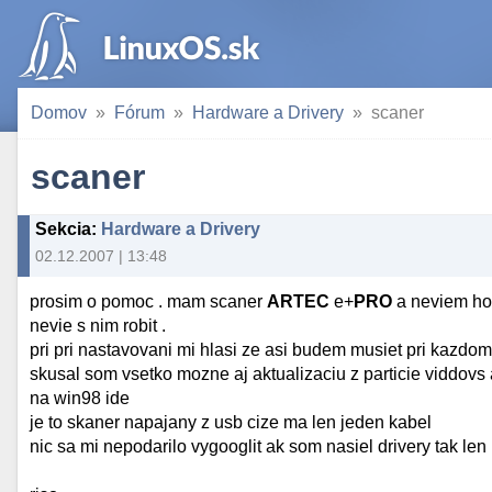
Domov
Fórum
Hardware a Drivery
scaner
scaner
Sekcia
:
Hardware a Drivery
02.12.2007 | 13:48
prosim o pomoc . mam scaner
ARTEC
e+
PRO
a neviem ho
nevie s nim robit .
pri pri nastavovani mi hlasi ze asi budem musiet pri kazdom 
skusal som vsetko mozne aj aktualizaciu z particie viddovs 
na win98 ide
je to skaner napajany z usb cize ma len jeden kabel
nic sa mi nepodarilo vygooglit ak som nasiel drivery tak len