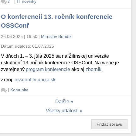
|
IT novinky
2
O konferencii 13. ročník konferencie
OSSConf
26.06.2025 | 16:50
|
Miroslav Bendík
Dátum udalosti:
01.07.2025
V dňoch 1. – 3. júla 2025 sa na Žilinskej univerzite
uskutoční 13. ročník konferencie OSSConf. Na webe je
zverejnený
program konferencie
ako aj
zborník
.
Zdroj:
ossconf.fri.uniza.sk
|
Komunita
Ďalšie
Všetky udalosti
Pridať správu