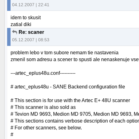
04.12.2007 | 22:41
idem to skusit
zatial diki
Re: scaner
05.12.2007 | 08:53
problem lebo v tom subore nemam tie nastavenia
zmenil som adresu a scener to spusti ale nenaskenuje vset
---artec_eplus48u.conf----------
# artec_eplus48u - SANE Backend configuration file
# This section is for use with the Artec E+ 48U scanner
# This scanner is also sold as
# Tevion MD 9693, Medion MD 9705, Medion MD 9693, 
# This sections contains verbose description of each optio
# For other scanners, see below.
#