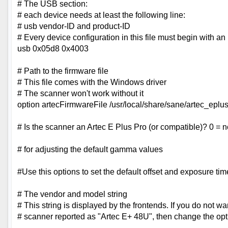
# The USB section:
# each device needs at least the following line:
# usb vendor-ID and product-ID
# Every device configuration in this file must begin with an 
usb 0x05d8 0x4003
# Path to the firmware file
# This file comes with the Windows driver
# The scanner won't work without it
option artecFirmwareFile /usr/local/share/sane/artec_epl
# Is the scanner an Artec E Plus Pro (or compatible)? 0 = n
# for adjusting the default gamma values
#Use this options to set the default offset and exposure tim
# The vendor and model string
# This string is displayed by the frontends. If you do not wa
# scanner reported as "Artec E+ 48U", then change the opt