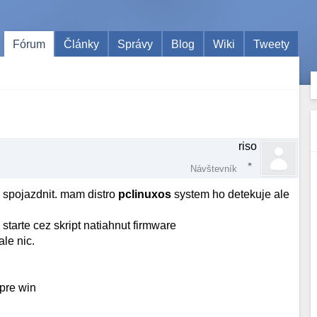
Fórum
Články
Správy
Blog
Wiki
Tweety
riso
Návštevník
 spojazdnit. mam distro
pclinuxos
system ho detekuje ale
starte cez skript natiahnut firmware
ale nic.
 pre win