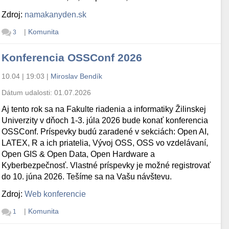
Zdroj:
namakanyden.sk
|
Komunita
3
Konferencia OSSConf 2026
10.04 | 19:03
|
Miroslav Bendík
Dátum udalosti:
01.07.2026
Aj tento rok sa na Fakulte riadenia a informatiky Žilinskej
Univerzity v dňoch 1-3. júla 2026 bude konať konferencia
OSSConf. Príspevky budú zaradené v sekciách: Open AI,
LATEX, R a ich priatelia, Vývoj OSS, OSS vo vzdelávaní,
Open GIS & Open Data, Open Hardware a
Kyberbezpečnosť. Vlastné príspevky je možné registrovať
do 10. júna 2026. Tešíme sa na Vašu návštevu.
Zdroj:
Web konferencie
|
Komunita
1