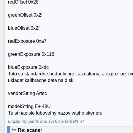
redOffset 0x28
greenOffset 0x2f
blueOffset 0x2f
redExposure 0xa7
greenExposure 0x116
blueExposure 0xdc
Toto su standardne hodnoty pre cas cakania a expozicie. moz
ukladat kalibracne data na disk
vendorString Artec
modelString E+ 48U
Tu si napiste lubovolny nazov vasho skeneru.
ungzip my pants and suck my tarballs
:P
Re: scaner