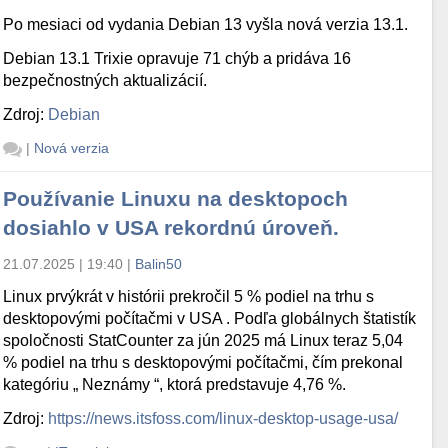
Po mesiaci od vydania Debian 13 vyšla nová verzia 13.1.
Debian 13.1 Trixie opravuje 71 chýb a pridáva 16
bezpečnostných aktualizácií.
Zdroj:
Debian
|
Nová verzia
Používanie Linuxu na desktopoch
dosiahlo v USA rekordnú úroveň.
21.07.2025 | 19:40
|
Balin50
Linux prvýkrát v histórii prekročil 5 % podiel na trhu s
desktopovými počítačmi v USA . Podľa globálnych štatistík
spoločnosti StatCounter za jún 2025 má Linux teraz 5,04
% podiel na trhu s desktopovými počítačmi, čím prekonal
kategóriu „ Neznámy “, ktorá predstavuje 4,76 %.
Zdroj:
https://news.itsfoss.com/linux-desktop-usage-usa/