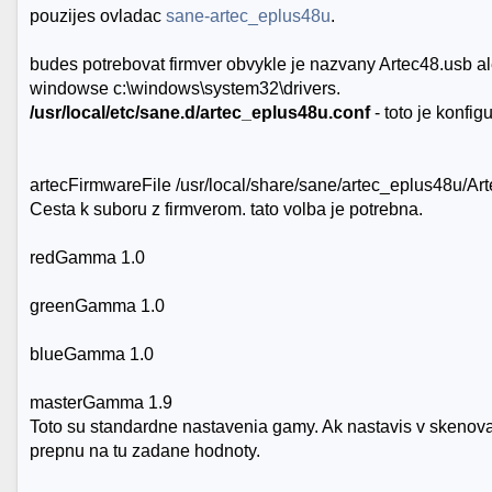
pouzijes ovladac
sane-artec_eplus48u
.
budes potrebovat firmver obvykle je nazvany Artec48.usb 
windowse c:\windows\system32\drivers.
/usr/local/etc/sane.d/artec_eplus48u.conf
- toto je konfig
artecFirmwareFile /usr/local/share/sane/artec_eplus48u/Ar
Cesta k suboru z firmverom. tato volba je potrebna.
redGamma 1.0
greenGamma 1.0
blueGamma 1.0
masterGamma 1.9
Toto su standardne nastavenia gamy. Ak nastavis v skeno
prepnu na tu zadane hodnoty.