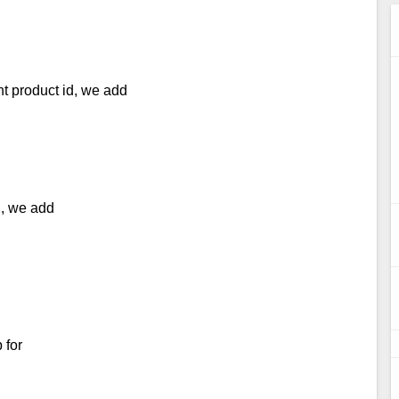
t product id, we add
d, we add
 for