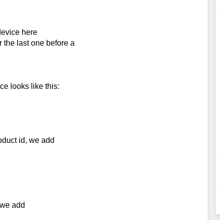
device here
r the last one before a
e looks like this:
oduct id, we add
 we add