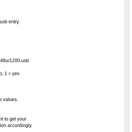
usb entry.
us48u/1200.usb
o, 1 = yes
e values.
nt to get your
ion accordingly.