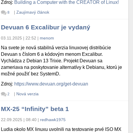
Zdroj:
Building a Computer with the CREATOR of Linux!
|
Zaujímavý článok
8
Devuan 6 Excalibur je vydaný
03.11.2025 | 22:52
|
menom
Na svete je nová stabilná verzia linuxovej distribúcie
Devuan s číslom 6 a kódovým menom Excalibur.
Vychádza z Debian 13 Trixie. Projekt Devuan sa
zameriava na poskytovanie alternatívy k Debianu, ktorú je
možné použiť bez SystemD.
Zdroj:
https://www.devuan.org/get-devuan
|
Nová verzia
2
MX-25 “Infinity” beta 1
22.09.2025 | 08:40
|
redhawk1975
Ludia okolo MX linuxu uvolnili na testovanie prvé ISO MX