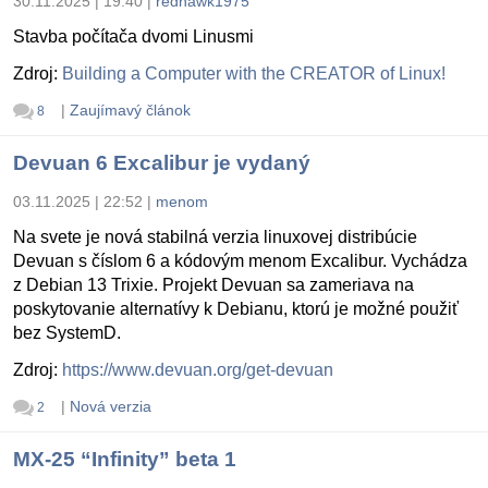
30.11.2025 | 19:40
|
redhawk1975
Stavba počítača dvomi Linusmi
Zdroj:
Building a Computer with the CREATOR of Linux!
|
Zaujímavý článok
8
Devuan 6 Excalibur je vydaný
03.11.2025 | 22:52
|
menom
Na svete je nová stabilná verzia linuxovej distribúcie
Devuan s číslom 6 a kódovým menom Excalibur. Vychádza
z Debian 13 Trixie. Projekt Devuan sa zameriava na
poskytovanie alternatívy k Debianu, ktorú je možné použiť
bez SystemD.
Zdroj:
https://www.devuan.org/get-devuan
|
Nová verzia
2
MX-25 “Infinity” beta 1