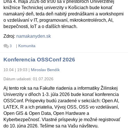
Dňa 4. mája 2026 od 9:00 sa v priestoroch Univerzitnej
knižnice Technickej univerzity v Košiciach bude konať
namakaný deň, teda deň nabitý prednáškami a workshopmi
o vzdelávaní v IT, programovaní, mikrokontroléroch, AI,
bezpečnosti, IoT a o ďalších témach.
Zdroj:
namakanyden.sk
|
Komunita
3
Konferencia OSSConf 2026
10.04 | 19:03
|
Miroslav Bendík
Dátum udalosti:
01.07.2026
Aj tento rok sa na Fakulte riadenia a informatiky Žilinskej
Univerzity v dňoch 1-3. júla 2026 bude konať konferencia
OSSConf. Príspevky budú zaradené v sekciách: Open AI,
LATEX, R a ich priatelia, Vývoj OSS, OSS vo vzdelávaní,
Open GIS & Open Data, Open Hardware a
Kyberbezpečnosť. Vlastné príspevky je možné registrovať
do 10. júna 2026. Tešíme sa na Vašu návštevu.