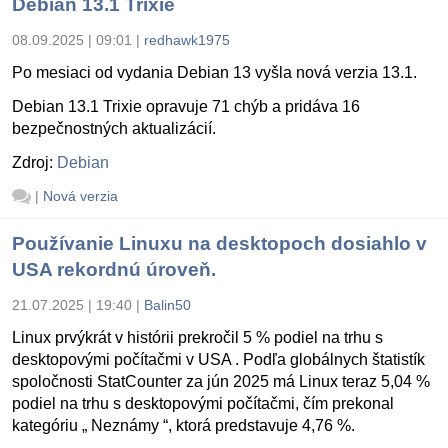
Debian 13.1 Trixie
08.09.2025 | 09:01
|
redhawk1975
Po mesiaci od vydania Debian 13 vyšla nová verzia 13.1.
Debian 13.1 Trixie opravuje 71 chýb a pridáva 16
bezpečnostných aktualizácií.
Zdroj:
Debian
|
Nová verzia
Používanie Linuxu na desktopoch dosiahlo v
USA rekordnú úroveň.
21.07.2025 | 19:40
|
Balin50
Linux prvýkrát v histórii prekročil 5 % podiel na trhu s
desktopovými počítačmi v USA . Podľa globálnych štatistík
spoločnosti StatCounter za jún 2025 má Linux teraz 5,04 %
podiel na trhu s desktopovými počítačmi, čím prekonal
kategóriu „ Neznámy “, ktorá predstavuje 4,76 %.