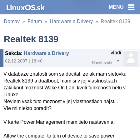
MENU
Domov
Fórum
Hardware a Drivery
Realtek 8139
Realtek 8139
vladi
Sekcia
:
Hardware a Drivery
02.12.2007 | 18:40
Návštevník
V databaze znalosti som sa docital, ze ak mam sietovku
Realtek 8139 a dualboot, mam si v jej vlastnostiach
zakliknut moznost Wake On Lan, kvoli funkcnosti netu v
Linuxe.
Neviem vsak tuto moznost v jej vlastnostiach najst...
Vie mi niekto poradit?
V karte Power Management mam tieto nastavenia:
Allow the computer to turn of device to save power