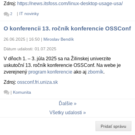
Zdroj:
https://news.itsfoss.com/linux-desktop-usage-usa/
|
IT novinky
2
O konferencii 13. ročník konferencie OSSConf
26.06.2025 | 16:50
|
Miroslav Bendík
Dátum udalosti:
01.07.2025
V dňoch 1. – 3. júla 2025 sa na Žilinskej univerzite
uskutoční 13. ročník konferencie OSSConf. Na webe je
zverejnený
program konferencie
ako aj
zborník
.
Zdroj:
ossconf.fri.uniza.sk
|
Komunita
Ďalšie
Všetky udalosti
Pridať správu