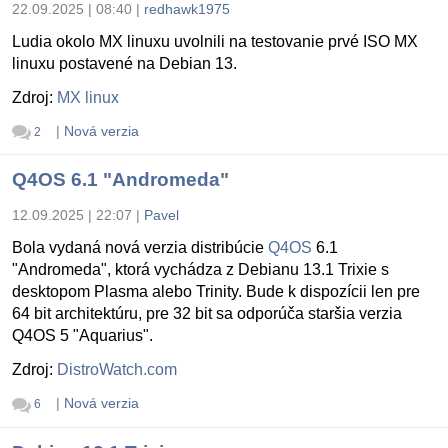
22.09.2025 | 08:40
|
redhawk1975
Ludia okolo MX linuxu uvolnili na testovanie prvé ISO MX
linuxu postavené na Debian 13.
Zdroj:
MX linux
|
Nová verzia
2
Q4OS 6.1 "Andromeda"
12.09.2025 | 22:07
|
Pavel
Bola vydaná nová verzia distribúcie
Q4OS
6.1
"Andromeda", ktorá vychádza z Debianu 13.1 Trixie s
desktopom Plasma alebo Trinity. Bude k dispozícii len pre
64 bit architektúru, pre 32 bit sa odporúča staršia verzia
Q4OS 5 "Aquarius".
Zdroj:
DistroWatch.com
|
Nová verzia
6