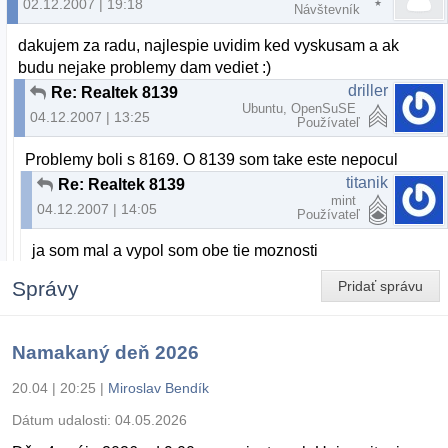
02.12.2007 | 19:18
Návštevník
dakujem za radu, najlespie uvidim ked vyskusam a ak
budu nejake problemy dam vediet :)
driller
Re: Realtek 8139
Ubuntu, OpenSuSE
04.12.2007 | 13:25
Používateľ
Problemy boli s 8169. O 8139 som take este nepocul
titanik
Re: Realtek 8139
mint
04.12.2007 | 14:05
Používateľ
ja som mal a vypol som obe tie moznosti
Správy
Pridať správu
Namakaný deň 2026
20.04 | 20:25
|
Miroslav Bendík
Dátum udalosti:
04.05.2026