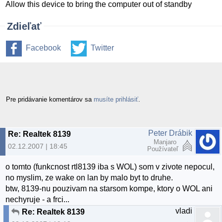
Allow this device to bring the computer out of standby
Zdieľať
Facebook
Twitter
Pre pridávanie komentárov sa
musíte prihlásiť
.
Peter Drábik
Re: Realtek 8139
Manjaro
02.12.2007 | 18:45
Používateľ
o tomto (funkcnost rtl8139 iba s WOL) som v zivote nepocul,
no myslim, ze wake on lan by malo byt to druhe.
btw, 8139-nu pouzivam na starsom kompe, ktory o WOL ani
nechyruje - a frci...
vladi
Re: Realtek 8139